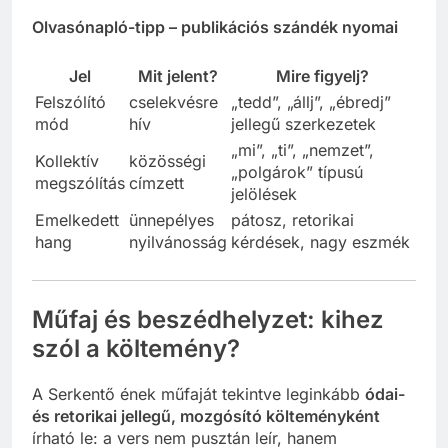
Olvasónapló-tipp – publikációs szándék nyomai
Jel
Mit jelent?
Mire figyelj?
Felszólító
cselekvésre
„tedd”, „állj”, „ébredj”
mód
hív
jellegű szerkezetek
„mi”, „ti”, „nemzet”,
Kollektív
közösségi
„polgárok” típusú
megszólítás
címzett
jelölések
Emelkedett
ünnepélyes
pátosz, retorikai
hang
nyilvánosság
kérdések, nagy eszmék
Műfaj és beszédhelyzet: kihez
szól a költemény?
A Serkentő ének műfaját tekintve leginkább
ódai-
és retorikai jellegű, mozgósító költeményként
írható le: a vers nem pusztán leír, hanem