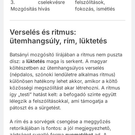
3.
cselekvésre
felszólítások,
Mozgósítás
hívás
fokozás, ismétlés
Verselés és ritmus:
ütemhangsúly, rím, lüktetés
Batsányi mozgósító lírájában a ritmus nem puszta
dísz: a
lüktetés
maga is serkent. A magyar
költészetben az ütemhangsúlyos verselés
(népdalos, szónoki lendületre alkalmas ritmus)
különösen hatékony lehet akkor, amikor a költő
közösségi megszólítást akar létrehozni. A ritmus
így „testi” hatást kelt: a befogadó szinte együtt
lélegzik a felszólításokkal, ami támogatja a
pátoszt és a sürgetést.
A rím és a sorvégek csengése a meggyőzés
retorikájában is fontos: a jól megjegyezhető,
zártságot sugalló forma
nyomatékot
ad. A