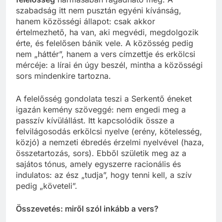
szabadság itt nem pusztán egyéni kívánság,
hanem közösségi állapot: csak akkor
értelmezhető, ha van, aki megvédi, megdolgozik
érte, és felelősen bánik vele. A közösség pedig
nem „háttér”, hanem a vers címzettje és erkölcsi
mércéje: a lírai én úgy beszél, mintha a közösségi
sors mindenkire tartozna.
A felelősség gondolata teszi a Serkentő éneket
igazán kemény szöveggé: nem engedi meg a
passzív kívülállást. Itt kapcsolódik össze a
felvilágosodás erkölcsi nyelve (erény, kötelesség,
közjó) a nemzeti ébredés érzelmi nyelvével (haza,
összetartozás, sors). Ebből születik meg az a
sajátos tónus, amely egyszerre racionális és
indulatos: az ész „tudja”, hogy tenni kell, a szív
pedig „követeli”.
Összevetés: miről szól inkább a vers?