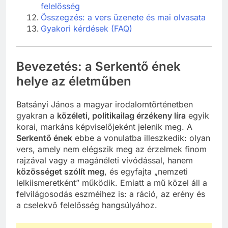
felelősség
Összegzés: a vers üzenete és mai olvasata
Gyakori kérdések (FAQ)
Bevezetés: a Serkentő ének
helye az életműben
Batsányi János a magyar irodalomtörténetben
gyakran a
közéleti, politikailag érzékeny líra
egyik
korai, markáns képviselőjeként jelenik meg. A
Serkentő ének
ebbe a vonulatba illeszkedik: olyan
vers, amely nem elégszik meg az érzelmek finom
rajzával vagy a magánéleti vívódással, hanem
közösséget szólít meg
, és egyfajta „nemzeti
lelkiismeretként” működik. Emiatt a mű közel áll a
felvilágosodás eszméihez is: a ráció, az erény és
a cselekvő felelősség hangsúlyához.