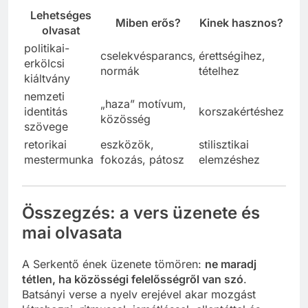
Lehetséges
Miben erős?
Kinek hasznos?
olvasat
politikai-
cselekvésparancs,
érettségihez,
erkölcsi
normák
tételhez
kiáltvány
nemzeti
„haza” motívum,
identitás
korszakértéshez
közösség
szövege
retorikai
eszközök,
stilisztikai
mestermunka
fokozás, pátosz
elemzéshez
Összegzés: a vers üzenete és
mai olvasata
A Serkentő ének üzenete tömören:
ne maradj
tétlen, ha közösségi felelősségről van szó
.
Batsányi verse a nyelv erejével akar mozgást