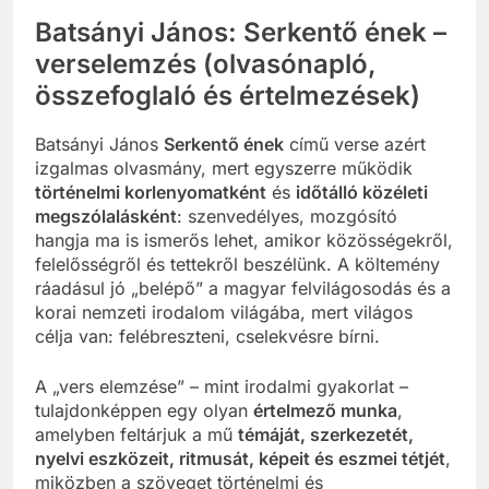
Batsányi János:
Serkentő ének
–
verselemzés (olvasónapló,
összefoglaló és értelmezések)
Batsányi János
Serkentő ének
című verse azért
izgalmas olvasmány, mert egyszerre működik
történelmi korlenyomatként
és
időtálló közéleti
megszólalásként
: szenvedélyes, mozgósító
hangja ma is ismerős lehet, amikor közösségekről,
felelősségről és tettekről beszélünk. A költemény
ráadásul jó „belépő” a magyar felvilágosodás és a
korai nemzeti irodalom világába, mert világos
célja van: felébreszteni, cselekvésre bírni.
A „vers elemzése” – mint irodalmi gyakorlat –
tulajdonképpen egy olyan
értelmező munka
,
amelyben feltárjuk a mű
témáját, szerkezetét,
nyelvi eszközeit, ritmusát, képeit és eszmei tétjét
,
miközben a szöveget történelmi és