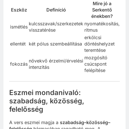
Mire jó a
Eszköz
Definíció
Serkentő
énekben?
kulcsszavak/szerkezetek
nyomatékosítás,
ismétlés
visszatérése
ritmus
erkölcsi
ellentét
két pólus szembeállítása
döntéshelyzet
teremtése
mozgósító
növekvő érzelmi/érvelési
fokozás
csúcspont
intenzitás
felépítése
Eszmei mondanivaló:
szabadság, közösség,
felelősség
A vers eszmei magja a
szabadság–közösség–
felelősség
hármasában ragadható meg. A