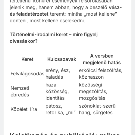
feltétlenül konkrét események felsorolásában
jelenik meg, hanem abban, hogy a beszélő
vész-
és feladatérzetet
teremt: mintha „most kellene”
dönteni, most kellene cselekedni.
Történelmi-irodalmi keret – mire figyelj
olvasáskor?
A versben
Keret
Kulcsszavak
megjelenő hatás
erény, ész,
erkölcsi felszólítás,
Felvilágosodás
haladás
közhaszon
haza,
közösségi
Nemzeti
közösség,
megszólítás,
ébredés
identitás
mozgósítás
pátosz,
szónoklat-szerű
Közéleti líra
retorika, „mi”
hang, sürgetés