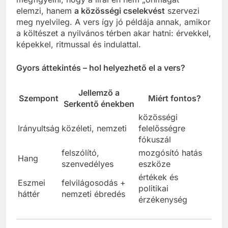
elemzi, hanem
a közösségi cselekvést
szervezi
meg nyelvileg. A vers így jó példája annak, amikor
a költészet a nyilvános térben akar hatni: érvekkel,
képekkel, ritmussal és indulattal.
Gyors áttekintés – hol helyezhető el a vers?
Jellemző a
Szempont
Miért fontos?
Serkentő énekben
közösségi
Irányultság
közéleti, nemzeti
felelősségre
fókuszál
felszólító,
mozgósító hatás
Hang
szenvedélyes
eszköze
értékek és
Eszmei
felvilágosodás +
politikai
háttér
nemzeti ébredés
érzékenység