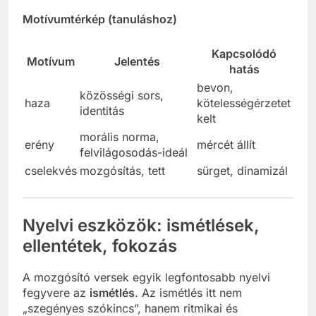
Motívumtérkép (tanuláshoz)
Kapcsolódó
Motívum
Jelentés
hatás
bevon,
közösségi sors,
haza
kötelességérzetet
identitás
kelt
morális norma,
erény
mércét állít
felvilágosodás-ideál
cselekvés
mozgósítás, tett
sürget, dinamizál
Nyelvi eszközök: ismétlések,
ellentétek, fokozás
A mozgósító versek egyik legfontosabb nyelvi
fegyvere az
ismétlés
. Az ismétlés itt nem
„szegényes szókincs”, hanem ritmikai és