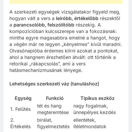
A szerkezeti egységek vizsgálatakor figyeld meg,
hogyan vált a vers a
leíróbb, értékelőbb
részektől
a
parancsolóbb, felszólítóbb
részekig. A
kompozícióban kulcsszerepe van a fokozásnak:
mintha egyre magasabbra emelné a hangot, hogy
a végén már ne legyen „kényelmes” kívül maradni.
Olvasónaplóba érdemes kiírni azokat a pontokat,
ahol a hangnem érezhetően átvált: ott történik a
retorikai „rákapcsolás”, ami a vers
hatásmechanizmusának lényege.
Lehetséges szerkezeti váz (tanuláshoz)
Egység
Funkció
Tipikus eszköz
tét és hang
nagy fogalmak,
1. Felütés
megteremtése
ünnepélyes kezdés
2.
bírálat,
ellentétek,
Értékelés
figyelmeztetés
ítéletmondatok