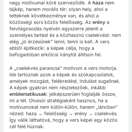
nagy motívumai köré szerveződik. A
haza
nem
tájkép, hanem morális tér: olyan hely, ahol a
tetteknek következménye van, és ahol a
közösségi sors közös felelősség. Az
erény
a
felvilágosodás nyelvén egyszerre jelenti a
személyes tartást és a közhasznú cselekvést: nem
elég „jó érzésűnek” lenni, tenni is kell. A vers
ebből építkezik: a képek célja, hogy a
befogadóban erkölcsi iránytűt állítson fel.
A „cselekvés parancsa” motívum a vers motorja.
Ide tartoznak azok a képek és szókapcsolatok,
amelyek mozgást, felébredést, indulást sugallnak.
A képek gyakran nem részletezőek, inkább
emblematikusak
: jelképszerűen foglalják össze,
mi a tét. Olvasói stratégiaként hasznos, ha a
motívumokat nem külön-külön, hanem „láncban”
nézed: haza → felelősség → erény → cselekvés.
Így válik láthatóvá, hogy a vers képei egy közös
cél felé húznak.