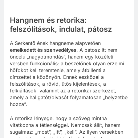
Hangnem és retorika:
felszólítások, indulat, pátosz
A Serkentő ének hangneme alapvetően
emelkedett és szenvedélyes
. A pátosz itt nem
öncélú „nagyotmondás”, hanem egy közéleti
versben funkcionális: a beszélőnek olyan érzelmi
hőfokot kell teremtenie, amely átbillenti a
címzettet a közönyön. Ennek eszközei a
felszólítások, a rövid, ütős kijelentések, a
felkiáltások, valamint az a retorikai szerkezet,
amely a hallgatót/olvasót folyamatosan „helyzetbe
hozza”.
A retorika lényege, hogy a szöveg mintha
vitatkozna a tétlenséggel. Nemcsak állít, hanem
sugalmaz: „most”, „itt”, „kell”. Az ilyen versekben