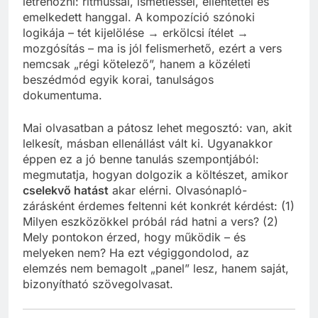
létrehozni: ritmussal, ismétléssel, ellentéttel és
emelkedett hanggal. A kompozíció szónoki
logikája – tét kijelölése → erkölcsi ítélet →
mozgósítás – ma is jól felismerhető, ezért a vers
nemcsak „régi kötelező”, hanem a közéleti
beszédmód egyik korai, tanulságos
dokumentuma.
Mai olvasatban a pátosz lehet megosztó: van, akit
lelkesít, másban ellenállást vált ki. Ugyanakkor
éppen ez a jó benne tanulás szempontjából:
megmutatja, hogyan dolgozik a költészet, amikor
cselekvő hatást
akar elérni. Olvasónapló-
zárásként érdemes feltenni két konkrét kérdést: (1)
Milyen eszközökkel próbál rád hatni a vers? (2)
Mely pontokon érzed, hogy működik – és
melyeken nem? Ha ezt végiggondolod, az
elemzés nem bemagolt „panel” lesz, hanem saját,
bizonyítható szövegolvasat.