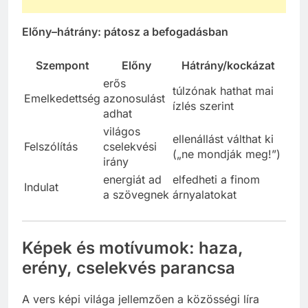
Előny–hátrány: pátosz a befogadásban
Szempont
Előny
Hátrány/kockázat
erős
túlzónak hathat mai
Emelkedettség
azonosulást
ízlés szerint
adhat
világos
ellenállást válthat ki
Felszólítás
cselekvési
(„ne mondják meg!”)
irány
energiát ad
elfedheti a finom
Indulat
a szövegnek
árnyalatokat
Képek és motívumok: haza,
erény, cselekvés parancsa
A vers képi világa jellemzően a közösségi líra