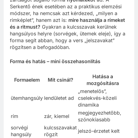
Serkentő ének esetében az a praktikus elemzési
módszer, ha nemcsak azt kérdezed, „milyen a
rímképlet”, hanem azt is:
mire használja a rímeket
és a ritmust?
Gyakran a kulcsszavak kerülnek
hangsúlyos helyre (sorvégek, ütemek eleje), így a
forma segít abban, hogy a vers „jelszavakat”
rögzítsen a befogadóban.
Forma és hatás – mini összehasonlítás
Hatása a
Formaelem
Mit csinál?
mozgósításra
„menetelős”,
ütemhangsúly
lendületet ad
cselekvés-közeli
dinamika
megjegyezhetőbb,
rím
zár, kiemel
szónokiasabb
sorvégi
kulcsszavakat
jelszó-érzetet kelt
hangsúly
rögzít