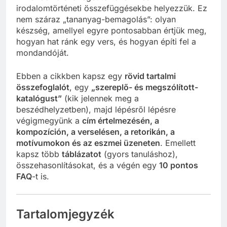
irodalomtörténeti összefüggésekbe helyezzük. Ez
nem száraz „tananyag-bemagolás”: olyan
készség, amellyel egyre pontosabban értjük meg,
hogyan hat ránk egy vers, és hogyan építi fel a
mondandóját.
Ebben a cikkben kapsz egy
rövid tartalmi
összefoglalót
, egy
„szereplő- és megszólított-
katalógust”
(kik jelennek meg a
beszédhelyzetben), majd lépésről lépésre
végigmegyünk a
cím értelmezésén, a
kompozíción, a verselésen, a retorikán, a
motívumokon és az eszmei üzeneten
. Emellett
kapsz több
táblázatot
(gyors tanuláshoz),
összehasonlításokat, és a végén egy
10 pontos
FAQ
-t is.
Tartalomjegyzék