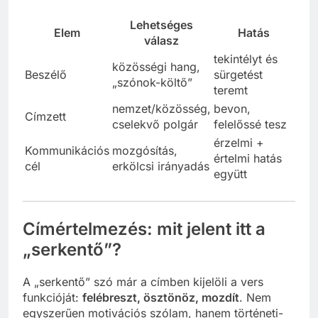
Lehetséges
Elem
Hatás
válasz
tekintélyt és
közösségi hang,
Beszélő
sürgetést
„szónok-költő”
teremt
nemzet/közösség,
bevon,
Címzett
cselekvő polgár
felelőssé tesz
érzelmi +
Kommunikációs
mozgósítás,
értelmi hatás
cél
erkölcsi irányadás
együtt
Címértelmezés: mit jelent itt a
„serkentő”?
A „serkentő” szó már a címben kijelöli a vers
funkcióját:
felébreszt, ösztönöz, mozdít
. Nem
egyszerűen motivációs szólam, hanem történeti-