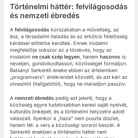
Történelmi háttér: felvilágosodás
és nemzeti ébredés
A
felvilágosodás
korszakában a műveltség, az
ész, a társadalmi haladás és az erkölcsi felelősség
kérdései előtérbe kerültek. Ennek irodalmi
megfelelője sokszor az a törekvés, hogy az
irodalom
ne csak szép legyen
, hanem
hasznos
is:
neveljen, gondolkodtasson, közösséget formáljon.
Batsányi Serkentő éneke ebben az értelemben
„programvers”: értékrendet közvetít, és azt kéri az
olvasótól (hallgatótól), hogy ne maradjon passzív.
A
nemzeti ébredés
pedig azt jelenti, hogy a
közösség egyre tudatosabban keresi saját nyelvét,
kulturális önképét, és a történelmi helyzetre adott
válaszait. Ilyenkor a „haza” nem puszta díszlet,
hanem tét: a vers a közösségi sorsról beszél. A
Serkentő énekben a történelmi háttér nem