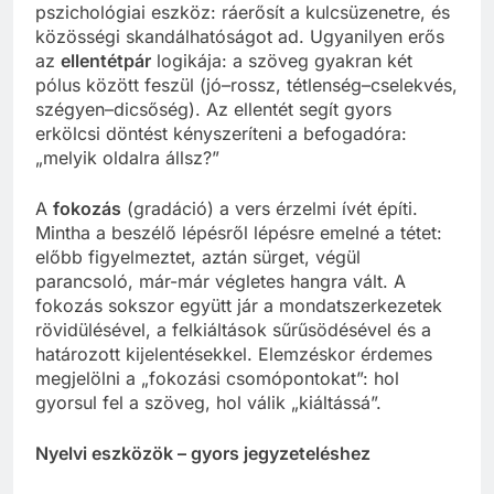
pszichológiai eszköz: ráerősít a kulcsüzenetre, és
közösségi skandálhatóságot ad. Ugyanilyen erős
az
ellentétpár
logikája: a szöveg gyakran két
pólus között feszül (jó–rossz, tétlenség–cselekvés,
szégyen–dicsőség). Az ellentét segít gyors
erkölcsi döntést kényszeríteni a befogadóra:
„melyik oldalra állsz?”
A
fokozás
(gradáció) a vers érzelmi ívét építi.
Mintha a beszélő lépésről lépésre emelné a tétet:
előbb figyelmeztet, aztán sürget, végül
parancsoló, már-már végletes hangra vált. A
fokozás sokszor együtt jár a mondatszerkezetek
rövidülésével, a felkiáltások sűrűsödésével és a
határozott kijelentésekkel. Elemzéskor érdemes
megjelölni a „fokozási csomópontokat”: hol
gyorsul fel a szöveg, hol válik „kiáltássá”.
Nyelvi eszközök – gyors jegyzeteléshez