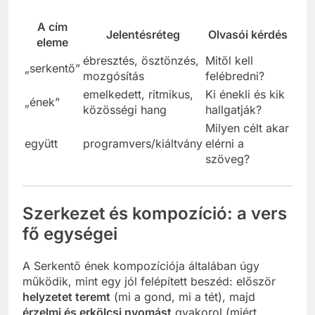
A cím
Jelentésréteg
Olvasói kérdés
eleme
ébresztés, ösztönzés,
Mitől kell
„serkentő”
mozgósítás
felébredni?
emelkedett, ritmikus,
Ki énekli és kik
„ének”
közösségi hang
hallgatják?
Milyen célt akar
együtt
programvers/kiáltvány
elérni a
szöveg?
Szerkezet és kompozíció: a vers
fő egységei
A Serkentő ének kompozíciója általában úgy
működik, mint egy jól felépített beszéd: először
helyzetet teremt
(mi a gond, mi a tét), majd
érzelmi és erkölcsi nyomást
gyakorol (miért