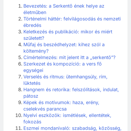
Bevezetés: a Serkentő ének helye az
életműben
Történelmi háttér: felvilágosodás és nemzeti
ébredés
Keletkezés és publikáció: mikor és miért
született?
Műfaj és beszédhelyzet: kihez szól a
költemény?
Címértelmezés: mit jelent itt a „serkentő”?
Szerkezet és kompozíció: a vers fő
egységei
Verselés és ritmus: ütemhangsúly, rím,
lüktetés
Hangnem és retorika: felszólítások, indulat,
pátosz
Képek és motívumok: haza, erény,
cselekvés parancsa
Nyelvi eszközök: ismétlések, ellentétek,
fokozás
Eszmei mondanivaló: szabadság, közösség,