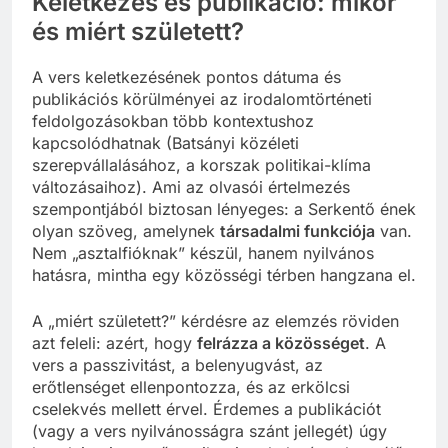
Keletkezés és publikáció: mikor
és miért született?
A vers keletkezésének pontos dátuma és
publikációs körülményei az irodalomtörténeti
feldolgozásokban több kontextushoz
kapcsolódhatnak (Batsányi közéleti
szerepvállalásához, a korszak politikai-klíma
változásaihoz). Ami az olvasói értelmezés
szempontjából biztosan lényeges: a Serkentő ének
olyan szöveg, amelynek
társadalmi funkciója
van.
Nem „asztalfióknak” készül, hanem nyilvános
hatásra, mintha egy közösségi térben hangzana el.
A „miért született?” kérdésre az elemzés röviden
azt feleli: azért, hogy
felrázza a közösséget
. A
vers a passzivitást, a belenyugvást, az
erőtlenséget ellenpontozza, és az erkölcsi
cselekvés mellett érvel. Érdemes a publikációt
(vagy a vers nyilvánosságra szánt jellegét) úgy