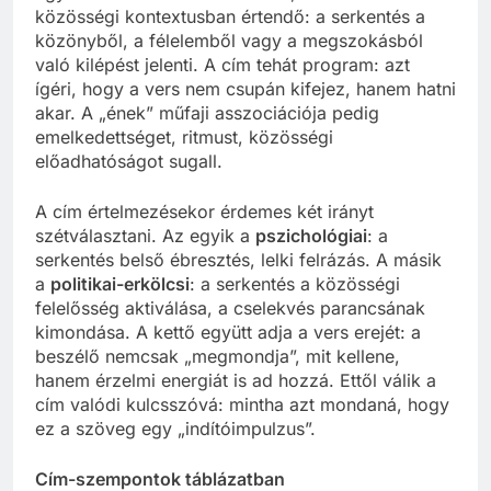
közösségi kontextusban értendő: a serkentés a
közönyből, a félelemből vagy a megszokásból
való kilépést jelenti. A cím tehát program: azt
ígéri, hogy a vers nem csupán kifejez, hanem hatni
akar. A „ének” műfaji asszociációja pedig
emelkedettséget, ritmust, közösségi
előadhatóságot sugall.
A cím értelmezésekor érdemes két irányt
szétválasztani. Az egyik a
pszichológiai
: a
serkentés belső ébresztés, lelki felrázás. A másik
a
politikai-erkölcsi
: a serkentés a közösségi
felelősség aktiválása, a cselekvés parancsának
kimondása. A kettő együtt adja a vers erejét: a
beszélő nemcsak „megmondja”, mit kellene,
hanem érzelmi energiát is ad hozzá. Ettől válik a
cím valódi kulcsszóvá: mintha azt mondaná, hogy
ez a szöveg egy „indítóimpulzus”.
Cím-szempontok táblázatban