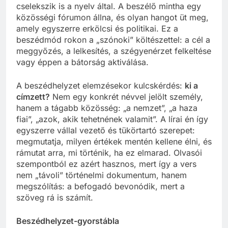
cselekszik is a nyelv által. A beszélő mintha egy
közösségi fórumon állna, és olyan hangot üt meg,
amely egyszerre erkölcsi és politikai. Ez a
beszédmód rokon a „szónoki” költészettel: a cél a
meggyőzés, a lelkesítés, a szégyenérzet felkeltése
vagy éppen a bátorság aktiválása.
A beszédhelyzet elemzésekor kulcskérdés:
ki a
címzett?
Nem egy konkrét névvel jelölt személy,
hanem a tágabb közösség: „a nemzet”, „a haza
fiai”, „azok, akik tehetnének valamit”. A lírai én így
egyszerre vállal vezető és tükörtartó szerepet:
megmutatja, milyen értékek mentén kellene élni, és
rámutat arra, mi történik, ha ez elmarad. Olvasói
szempontból ez azért hasznos, mert így a vers
nem „távoli” történelmi dokumentum, hanem
megszólítás: a befogadó bevonódik, mert a
szöveg rá is számít.
Beszédhelyzet-gyorstábla