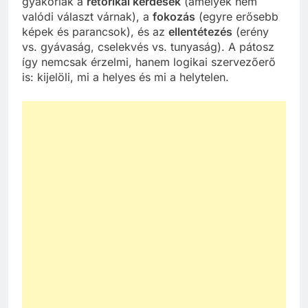
gyakoriak a
retorikai kérdések
(amelyek nem
valódi választ várnak), a
fokozás
(egyre erősebb
képek és parancsok), és az
ellentétezés
(erény
vs. gyávaság, cselekvés vs. tunyaság). A pátosz
így nemcsak érzelmi, hanem logikai szervezőerő
is: kijelöli, mi a helyes és mi a helytelen.