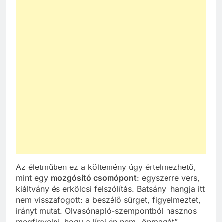
Az életműben ez a költemény úgy értelmezhető,
mint egy
mozgósító csomópont
: egyszerre vers,
kiáltvány és erkölcsi felszólítás. Batsányi hangja itt
nem visszafogott: a beszélő sürget, figyelmeztet,
irányt mutat. Olvasónapló-szempontból hasznos
megfigyelni, hogy a lírai én nem „önmagát”