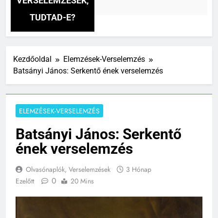
VERSELEMZÉSEK,
TUDTAD-E?
Kezdőoldal
Elemzések-Verselemzés
Batsányi János: Serkentő ének verselemzés
ELEMZÉSEK-VERSELEMZÉS
Batsányi János: Serkentő
ének verselemzés
Olvasónaplók, Verselemzések
3 Hónap
0
Ezelőtt
20 Mins