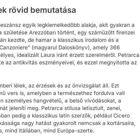
nek rövid bemutatása
neszánsz egyik legkiemelkedőbb alakja, akit gyakran a
 születése Arezzóban történt, egy száműzött firenzei
án kezdte, de hamar a klasszikus irodalom és a
 „Canzoniere” (magyarul Daloskönyv), amely 366
lyes, idealizált Laura iránt érzett szerelméről. Petrarca
 az antikvitás eszményeivel, és ezzel megnyitotta az
eri lélek, az érzések és az önvizsgálat áll. Ezt
mű vers is, amelyben a természethez fordulva vall
ran személyes hangvételű, a belső vívódásokat, a
 jeleníti meg. Petrarca stílusa letisztult, zenei,
ban pedig a klasszikus latin szerzők, például Cicero
nkássága nagy hatást gyakorolt nemcsak a kortársaira,
s, mind Itáliában, mind Európa-szerte.