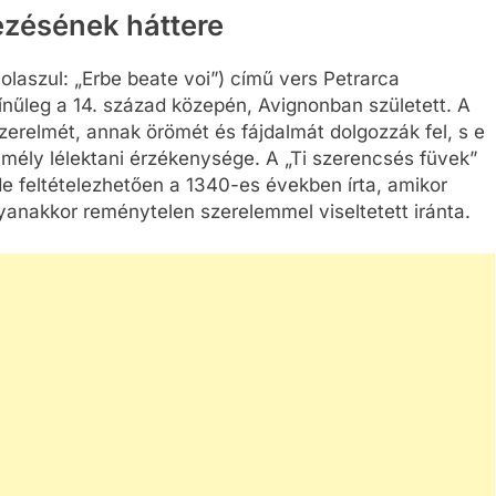
ezésének háttere
 olaszul: „Erbe beate voi”) című vers Petrarca
nűleg a 14. század közepén, Avignonban született. A
szerelmét, annak örömét és fájdalmát dolgozzák fel, s e
ély lélektani érzékenysége. A „Ti szerencsés füvek”
 feltételezhetően a 1340-es években írta, amikor
yanakkor reménytelen szerelemmel viseltetett iránta.