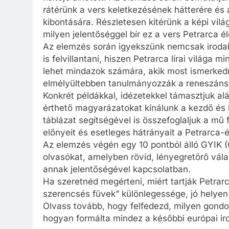
rátérünk a vers keletkezésének hátterére é
kibontására. Részletesen kitérünk a képi vilá
milyen jelentőséggel bír ez a vers Petrarca 
Az elemzés során igyekszünk nemcsak irodal
is felvillantani, hiszen Petrarca lírai világa 
lehet mindazok számára, akik most ismerkedn
elmélyültebben tanulmányozzák a reneszánsz
Konkrét példákkal, idézetekkel támasztjuk a
érthető magyarázatokat kínálunk a kezdő és
táblázat segítségével is összefoglaljuk a mű
előnyeit és esetleges hátrányait a Petrarca
Az elemzés végén egy 10 pontból álló GYIK (
olvasókat, amelyben rövid, lényegretörő válas
annak jelentőségével kapcsolatban.
Ha szeretnéd megérteni, miért tartják Petrarcá
szerencsés füvek” különlegessége, jó helyen 
Olvass tovább, hogy felfedezd, milyen gondo
hogyan formálta mindez a későbbi európai ir