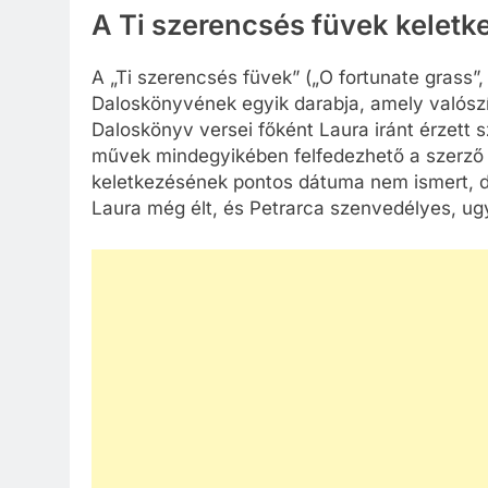
A Ti szerencsés füvek keletk
A „Ti szerencsés füvek” („O fortunate grass”,
Daloskönyvének egyik darabja, amely valószí
Daloskönyv versei főként Laura iránt érzett 
művek mindegyikében felfedezhető a szerző m
keletkezésének pontos dátuma nem ismert, de
Laura még élt, és Petrarca szenvedélyes, ug