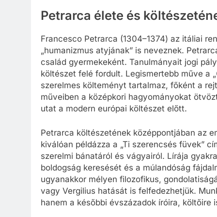
Petrarca élete és költészeté
Francesco Petrarca (1304–1374) az itáliai re
„humanizmus atyjának” is neveznek. Petrarca
család gyermekeként. Tanulmányait jogi pály
költészet felé fordult. Legismertebb műve a
szerelmes költeményt tartalmaz, főként a rejté
műveiben a középkori hagyományokat ötvözte
utat a modern európai költészet előtt.
Petrarca költészetének középpontjában az emb
kiválóan példázza a „Ti szerencsés füvek” cí
szerelmi bánatáról és vágyairól. Lírája gyak
boldogság keresését és a múlandóság fájdalmát
ugyanakkor mélyen filozofikus, gondolatiságá
vagy Vergilius hatását is felfedezhetjük. Mu
hanem a későbbi évszázadok íróira, költőire i