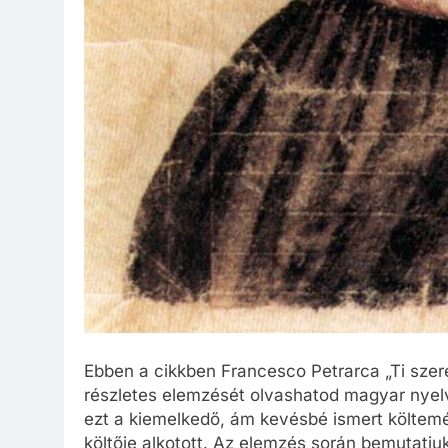
Ebben a cikkben Francesco Petrarca „Ti szer
részletes elemzését olvashatod magyar nyelv
ezt a kiemelkedő, ám kevésbé ismert költemé
költője alkotott. Az elemzés során bemutatjuk