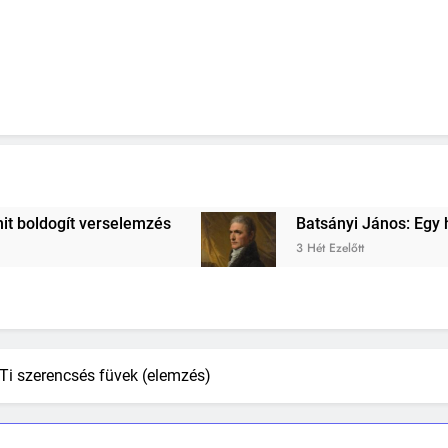
atsányi János: Egy híres verselőre verselemzés
 Hét Ezelőtt
 Ti szerencsés füvek (elemzés)