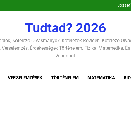
József A
József
Csokonai Vitéz Mi
Csokonai Vit
József A
Tudtad? 2026
József
plók, Kötelező Olvasmányok, Kötelezők Röviden, Kötelező Ol
 Verselemzés, Érdekességek Történelem, Fizika, Matemetika, És
Világából.
VERSELEMZÉSEK
TÖRTÉNELEM
MATEMATIKA
BIO