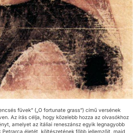
encsés füvek” („O fortunate grass”) című versének
en. Az írás célja, hogy közelebb hozza az olvasókhoz
nyt, amelyet az itáliai reneszánsz egyik legnagyobb
 Petrarca életét, költészetének főbb jellemzőit, majd