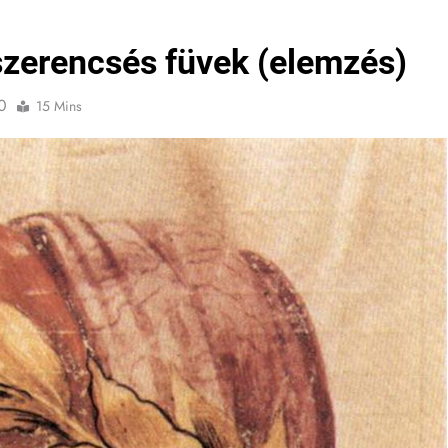
szerencsés füvek (elemzés)
0
15 Mins