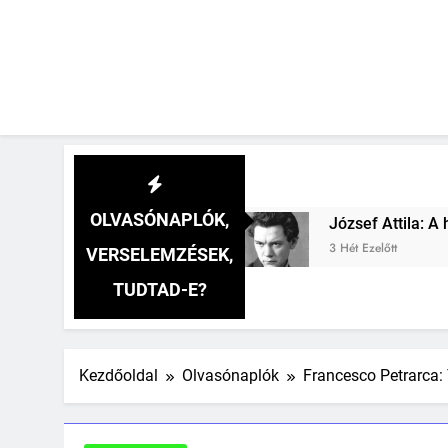
OLVASÓNAPLÓK,
József Attila: A hit boldogít verselemzés
B
3 Hét Ezelőtt
3
VERSELEMZÉSEK,
TUDTAD-E?
Kezdőoldal
Olvasónaplók
Francesco Petrarca: