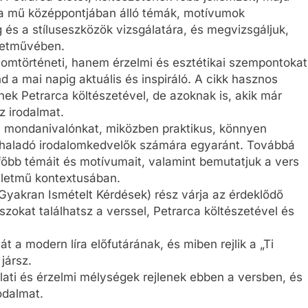
s a mű középpontjában álló témák, motívumok
g és a stíluseszközök vizsgálatára, és megvizsgáljuk,
életművében.
omtörténeti, hanem érzelmi és esztétikai szempontokat
mind a mai napig aktuális és inspiráló. A cikk hasznos
ek Petrarca költészetével, de azoknak is, akik már
 irodalmat.
lá mondanivalónkat, miközben praktikus, könnyen
 haladó irodalomkedvelők számára egyaránt. Továbbá
 főbb témáit és motívumait, valamint bemutatjuk a vers
-életmű kontextusában.
Gyakran Ismételt Kérdések) rész várja az érdeklődő
zokat találhatsz a verssel, Petrarca költészetével és
t a modern líra előfutárának, és miben rejlik a „Ti
jársz.
lati és érzelmi mélységek rejlenek ebben a versben, és
odalmat.