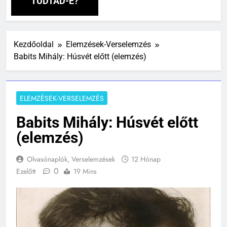
TUDTAD-E?
Kezdőoldal
Elemzések-Verselemzés
Babits Mihály: Húsvét előtt (elemzés)
ELEMZÉSEK-VERSELEMZÉS
Babits Mihály: Húsvét előtt
(elemzés)
Olvasónaplók, Verselemzések
12 Hónap
0
Ezelőtt
19 Mins