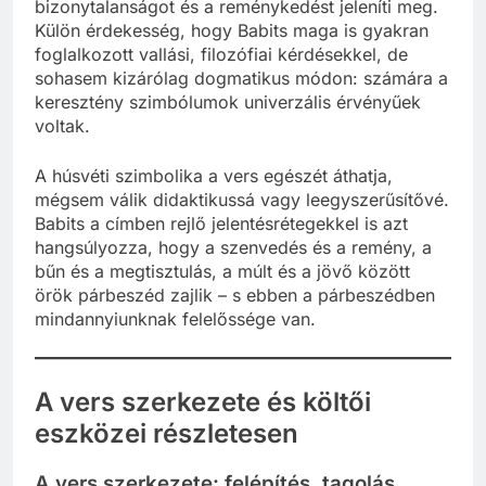
bizonytalanságot és a reménykedést jeleníti meg.
Külön érdekesség, hogy Babits maga is gyakran
foglalkozott vallási, filozófiai kérdésekkel, de
sohasem kizárólag dogmatikus módon: számára a
keresztény szimbólumok univerzális érvényűek
voltak.
A húsvéti szimbolika a vers egészét áthatja,
mégsem válik didaktikussá vagy leegyszerűsítővé.
Babits a címben rejlő jelentésrétegekkel is azt
hangsúlyozza, hogy a szenvedés és a remény, a
bűn és a megtisztulás, a múlt és a jövő között
örök párbeszéd zajlik – s ebben a párbeszédben
mindannyiunknak felelőssége van.
A vers szerkezete és költői
eszközei részletesen
A vers szerkezete: felépítés, tagolás,