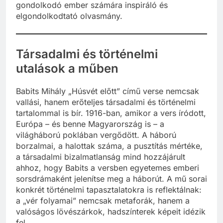
gondolkodó ember számára inspiráló és
elgondolkodtató olvasmány.
Társadalmi és történelmi
utalások a műben
Babits Mihály „Húsvét előtt” című verse nemcsak
vallási, hanem erőteljes társadalmi és történelmi
tartalommal is bír. 1916-ban, amikor a vers íródott,
Európa – és benne Magyarország is – a
világháború poklában vergődött. A háború
borzalmai, a halottak száma, a pusztítás mértéke,
a társadalmi bizalmatlanság mind hozzájárult
ahhoz, hogy Babits a versben egyetemes emberi
sorsdrámaként jelenítse meg a háborút. A mű sorai
konkrét történelmi tapasztalatokra is reflektálnak:
a „vér folyamai” nemcsak metaforák, hanem a
valóságos lövészárkok, hadszínterek képeit idézik
fel.