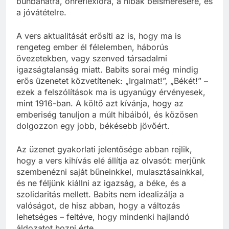
bűnbánatra, önreflexióra, a hibák beismerésére, és
a jóvátételre.
A vers aktualitását erősíti az is, hogy ma is
rengeteg ember él félelemben, háborús
övezetekben, vagy szenved társadalmi
igazságtalanság miatt. Babits sorai még mindig
erős üzenetet közvetítenek: „Irgalmat!”, „Békét!” –
ezek a felszólítások ma is ugyanúgy érvényesek,
mint 1916-ban. A költő azt kívánja, hogy az
emberiség tanuljon a múlt hibáiból, és közösen
dolgozzon egy jobb, békésebb jövőért.
Az üzenet gyakorlati jelentősége abban rejlik,
hogy a vers kihívás elé állítja az olvasót: merjünk
szembenézni saját bűneinkkel, mulasztásainkkal,
és ne féljünk kiállni az igazság, a béke, és a
szolidaritás mellett. Babits nem idealizálja a
valóságot, de hisz abban, hogy a változás
lehetséges – feltéve, hogy mindenki hajlandó
áldozatot hozni érte.