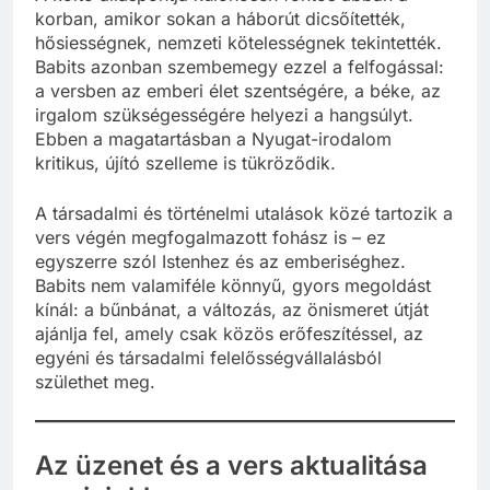
korban, amikor sokan a háborút dicsőítették,
hősiességnek, nemzeti kötelességnek tekintették.
Babits azonban szembemegy ezzel a felfogással:
a versben az emberi élet szentségére, a béke, az
irgalom szükségességére helyezi a hangsúlyt.
Ebben a magatartásban a Nyugat-irodalom
kritikus, újító szelleme is tükröződik.
A társadalmi és történelmi utalások közé tartozik a
vers végén megfogalmazott fohász is – ez
egyszerre szól Istenhez és az emberiséghez.
Babits nem valamiféle könnyű, gyors megoldást
kínál: a bűnbánat, a változás, az önismeret útját
ajánlja fel, amely csak közös erőfeszítéssel, az
egyéni és társadalmi felelősségvállalásból
születhet meg.
Az üzenet és a vers aktualitása