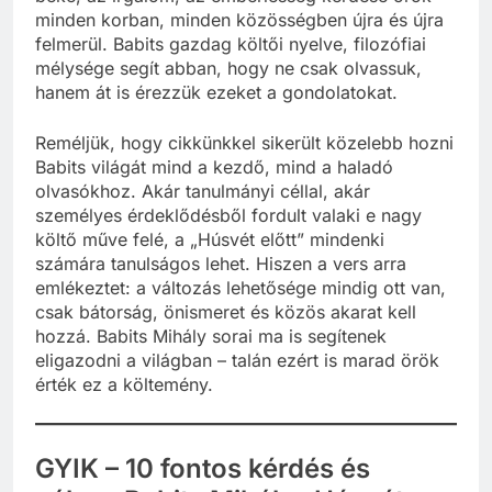
minden korban, minden közösségben újra és újra
felmerül. Babits gazdag költői nyelve, filozófiai
mélysége segít abban, hogy ne csak olvassuk,
hanem át is érezzük ezeket a gondolatokat.
Reméljük, hogy cikkünkkel sikerült közelebb hozni
Babits világát mind a kezdő, mind a haladó
olvasókhoz. Akár tanulmányi céllal, akár
személyes érdeklődésből fordult valaki e nagy
költő műve felé, a „Húsvét előtt” mindenki
számára tanulságos lehet. Hiszen a vers arra
emlékeztet: a változás lehetősége mindig ott van,
csak bátorság, önismeret és közös akarat kell
hozzá. Babits Mihály sorai ma is segítenek
eligazodni a világban – talán ezért is marad örök
érték ez a költemény.
GYIK – 10 fontos kérdés és