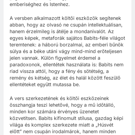
emberiséghez és Istenhez.
A versben alkalmazott költői eszközök segítenek
abban, hogy az olvasó ne csupán intellektuálisan,
hanem érzelmileg is átélje a mondanivalót. Az
egyes képek, metaforák sajátos Babits-féle világot
teremtenek: a háború borzalmai, az emberi bűnök
súlya és a béke utáni vágy mind-mind erőteljesen
jelen vannak. Külön figyelmet érdemel a
paradoxonok, ellentétek használata is: Babits nem
riad vissza attól, hogy a fény és sötétség, a
remény és kétség, az élet és halál között feszülő
ellentéteket együtt mutassa be.
A vers szerkezetének és költői eszközeinek
összhangja teszi lehetővé, hogy a mű időtálló,
minden kor számára érvényes üzenetet
közvetítsen. Babits kifinomult stílusa, gazdag képi
világa és komplex szerkezete miatt a „Húsvét
előtt” nem csupán irodalmárok, hanem minden