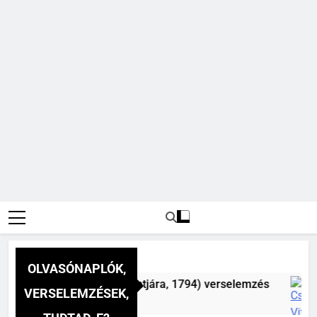
OLVASÓNAPLÓK,
nap a dél hév pontjára, 1794) verselemzés
Cs
VERSELEMZÉSEK,
3 Na