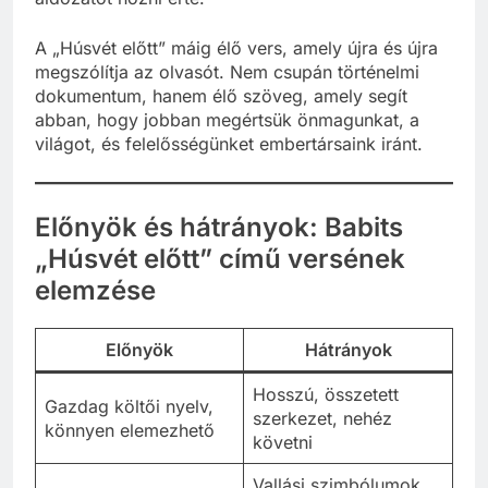
A „Húsvét előtt” máig élő vers, amely újra és újra
megszólítja az olvasót. Nem csupán történelmi
dokumentum, hanem élő szöveg, amely segít
abban, hogy jobban megértsük önmagunkat, a
világot, és felelősségünket embertársaink iránt.
Előnyök és hátrányok: Babits
„Húsvét előtt” című versének
elemzése
Előnyök
Hátrányok
Hosszú, összetett
Gazdag költői nyelv,
szerkezet, nehéz
könnyen elemezhető
követni
Vallási szimbólumok