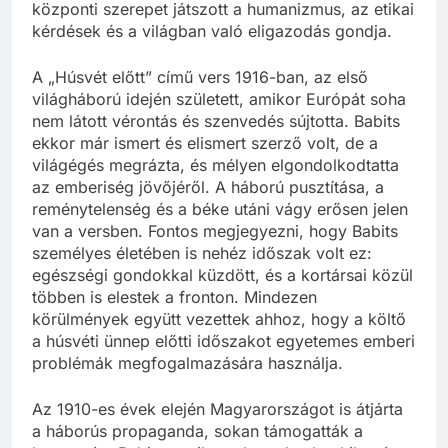
központi szerepet játszott a humanizmus, az etikai
kérdések és a világban való eligazodás gondja.
A „Húsvét előtt” című vers 1916-ban, az első
világháború idején született, amikor Európát soha
nem látott vérontás és szenvedés sújtotta. Babits
ekkor már ismert és elismert szerző volt, de a
világégés megrázta, és mélyen elgondolkodtatta
az emberiség jövőjéről. A háború pusztítása, a
reménytelenség és a béke utáni vágy erősen jelen
van a versben. Fontos megjegyezni, hogy Babits
személyes életében is nehéz időszak volt ez:
egészségi gondokkal küzdött, és a kortársai közül
többen is elestek a fronton. Mindezen
körülmények együtt vezettek ahhoz, hogy a költő
a húsvéti ünnep előtti időszakot egyetemes emberi
problémák megfogalmazására használja.
Az 1910-es évek elején Magyarországot is átjárta
a háborús propaganda, sokan támogatták a