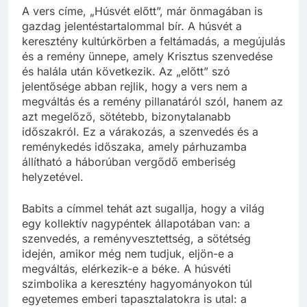
A vers címe, „Húsvét előtt”, már önmagában is
gazdag jelentéstartalommal bír. A húsvét a
keresztény kultúrkörben a feltámadás, a megújulás
és a remény ünnepe, amely Krisztus szenvedése
és halála után következik. Az „előtt” szó
jelentősége abban rejlik, hogy a vers nem a
megváltás és a remény pillanatáról szól, hanem az
azt megelőző, sötétebb, bizonytalanabb
időszakról. Ez a várakozás, a szenvedés és a
reménykedés időszaka, amely párhuzamba
állítható a háborúban vergődő emberiség
helyzetével.
Babits a címmel tehát azt sugallja, hogy a világ
egy kollektív nagypéntek állapotában van: a
szenvedés, a reményvesztettség, a sötétség
idején, amikor még nem tudjuk, eljön-e a
megváltás, elérkezik-e a béke. A húsvéti
szimbolika a keresztény hagyományokon túl
egyetemes emberi tapasztalatokra is utal: a