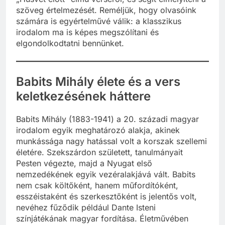
szöveg értelmezését. Reméljük, hogy olvasóink
számára is egyértelművé válik: a klasszikus
irodalom ma is képes megszólítani és
elgondolkodtatni bennünket.
Babits Mihály élete és a vers
keletkezésének háttere
Babits Mihály (1883-1941) a 20. századi magyar
irodalom egyik meghatározó alakja, akinek
munkássága nagy hatással volt a korszak szellemi
életére. Szekszárdon született, tanulmányait
Pesten végezte, majd a Nyugat első
nemzedékének egyik vezéralakjává vált. Babits
nem csak költőként, hanem műfordítóként,
esszéistaként és szerkesztőként is jelentős volt,
nevéhez fűződik például Dante Isteni
színjátékának magyar fordítása. Életművében