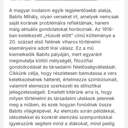
A magyar irodalom egyik legjelentősebb alakja,
Babits Mihály, olyan verseket írt, amelyek nemcsak
saját korának problémáira reflektálnak, hanem
máig aktuális gondolatokat hordoznak. Az 1916-
ban keletkezett „Húsvét előtt” című költeménye a
20. század első felének viharos történelmi
eseményeire adott lírai válasz. Ez a mű
kiemelkedik Babits pályáján, mert egyaránt
megmutatja költői mélységét, filozófiai
gondolkodását és társadalmi felelősségvállalását.
Cikkünk célja, hogy részletesen bemutassa a vers
keletkezésének hátterét, értelmezze szimbólumait,
valamint elemezze szerkezeti és stilisztikai
jellegzetességeit. Emellett kitérünk arra is, hogy
milyen történelmi és társadalmi utalások jelennek
meg a műben, és ezek hogyan fonódnak össze
Babits világképével. Az elemzés során példákkal,
idézetekkel és konkrét elemzési szempontokkal
igyekszünk segíteni mind a diákokat, mind pedig