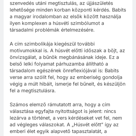
szenvedés utáni megtisztulás, az újjászületés
lehetősége minden korban központi kérdés. Babits
a magyar irodalomban az elsők között használja
ilyen komplexen a húsvéti szimbólumot a
társadalmi problémák értelmezésére.
A cím szimbolikája kiegészül további
motívumokkal is. A húsvét előtti időszak a böjt, az
önvizsgálat, a bűnök megbánásának ideje. Ez a
belső lelki folyamat párhuzamba állítható a
társadalom egészének önreflexiójával is: Babits
verse arra szólít fel, hogy az emberiség gondolja
végig a múlt hibáit, ismerje fel bűneit, és készüljön
fel a megtisztulásra.
Számos elemző rámutatott arra, hogy a cím
választása egyfajta nyitottságot is jelent: nincs
lezárva a történet, a vers kérdéseket vet fel, nem
ad végleges válaszokat. A „Húsvét előtt” így az
emberi élet egyik alapvető tapasztalatát, a