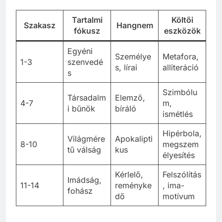
Tartalmi
Költői
Szakasz
Hangnem
fókusz
eszközök
Egyéni
Személye
Metafora,
1-3
szenvedé
s, lírai
alliteráció
s
Szimbólu
Társadalm
Elemző,
4-7
m,
i bűnök
bíráló
ismétlés
Hipérbola,
Világmére
Apokalipti
8-10
megszem
tű válság
kus
élyesítés
Kérlelő,
Felszólítás
Imádság,
11-14
reményke
, ima-
fohász
dő
motívum