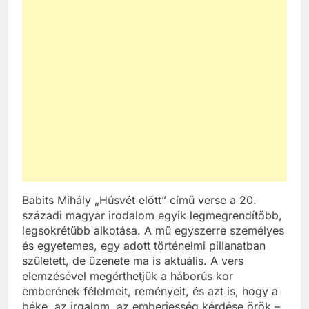
Babits Mihály „Húsvét előtt” című verse a 20.
századi magyar irodalom egyik legmegrendítőbb,
legsokrétűbb alkotása. A mű egyszerre személyes
és egyetemes, egy adott történelmi pillanatban
született, de üzenete ma is aktuális. A vers
elemzésével megérthetjük a háborús kor
emberének félelmeit, reményeit, és azt is, hogy a
béke, az irgalom, az emberiesség kérdése örök –