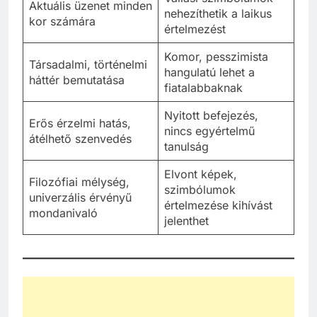
Aktuális üzenet minden
nehezíthetik a laikus
kor számára
értelmezést
Komor, pesszimista
Társadalmi, történelmi
hangulatú lehet a
háttér bemutatása
fiatalabbaknak
Nyitott befejezés,
Erős érzelmi hatás,
nincs egyértelmű
átélhető szenvedés
tanulság
Elvont képek,
Filozófiai mélység,
szimbólumok
univerzális érvényű
értelmezése kihívást
mondanivaló
jelenthet