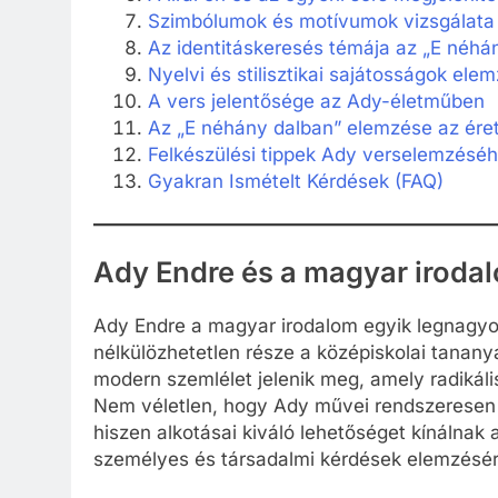
Szimbólumok és motívumok vizsgálata
Az identitáskeresés témája az „E néhá
Nyelvi és stilisztikai sajátosságok ele
A vers jelentősége az Ady-életműben
Az „E néhány dalban” elemzése az éret
Felkészülési tippek Ady verselemzéséh
Gyakran Ismételt Kérdések (FAQ)
Ady Endre és a magyar irodal
Ady Endre a magyar irodalom egyik legnagyo
nélkülözhetetlen része a középiskolai tanany
modern szemlélet jelenik meg, amely radikális
Nem véletlen, hogy Ady művei rendszeresen f
hiszen alkotásai kiváló lehetőséget kínálnak
személyes és társadalmi kérdések elemzésér