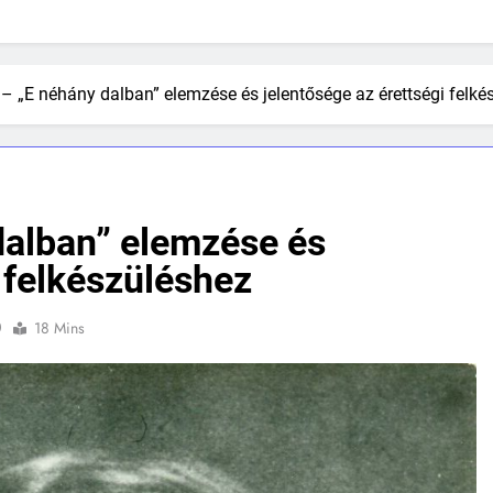
– „E néhány dalban” elemzése és jelentősége az érettségi felké
dalban” elemzése és
i felkészüléshez
0
18 Mins