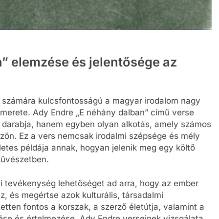
” elemzése és jelentősége az
ák számára kulcsfontosságú a magyar irodalom nagy
smerete. Ady Endre „E néhány dalban” című verse
 darabja, hanem egyben olyan alkotás, amely számos
szön. Ez a vers nemcsak irodalmi szépsége és mély
letes példája annak, hogyan jelenik meg egy költő
művészetben.
i tevékenység lehetőséget ad arra, hogy az ember
z, és megértse azok kulturális, társadalmi
tten fontos a korszak, a szerző életútja, valamint a
se és értelmezése. Ady Endre verseinek vizsgálata