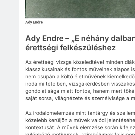
Ady Endre
Ady Endre – „E néhány dalban
érettségi felkészüléshez
Az érettségi vizsga közeledtével minden di
klasszikusainak és fontos műveinek alapos i
nem csupán a költő életművének kiemelkedő
irodalmi tételben, vizsgakérdésben visszakö
gondolatisága miatt fontos, hanem mert töké
saját sorsa, világnézete és személyisége a 
Az irodalomelemzés mint tantárgy és szellem
közelebb kerüljön a művek valódi jelentéséhe
kontextusát. A művek elemzése során kifejeze
különböző motívumok, szimbólumok felismeré