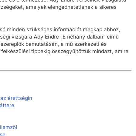
észségeket, amelyek elengedhetetlenek a sikeres
asó minden szükséges információt megkap ahhoz,
tségi vizsgára Ady Endre „E néhány dalban” című
a szereplők bemutatásán, a mű szerkezeti és
i felkészülési tippekig összegyűjtöttük mindazt, amire
az érettségin
áttere
llemzői
ése