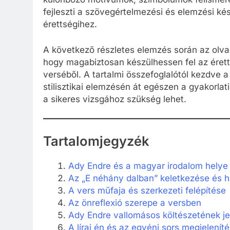
fejleszti a szövegértelmezési és elemzési k
érettségihez.
A következő részletes elemzés során az olv
hogy magabiztosan készülhessen fel az éret
verséből. A tartalmi összefoglalótól kezdve 
stilisztikai elemzésén át egészen a gyakorlat
a sikeres vizsgához szükség lehet.
Tartalomjegyzék
Ady Endre és a magyar irodalom helye 
Az „E néhány dalban” keletkezése és h
A vers műfaja és szerkezeti felépítése
Az önreflexió szerepe a versben
Ady Endre vallomásos költészetének je
A lírai én és az egyéni sors megjelenít