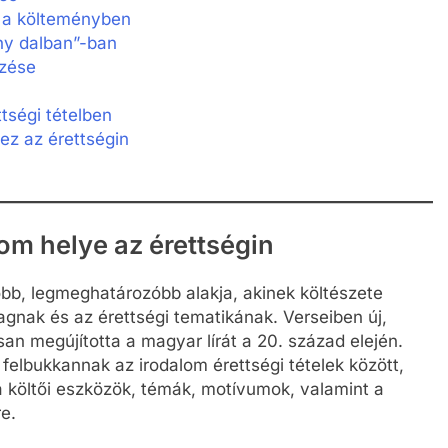
 a költeményben
ny dalban”-ban
mzése
tségi tételben
ez az érettségin
om helye az érettségin
bb, legmeghatározóbb alakja, akinek költészete
agnak és az érettségi tematikának. Verseiben új,
an megújította a magyar lírát a 20. század elején.
elbukkannak az irodalom érettségi tételek között,
 a költői eszközök, témák, motívumok, valamint a
e.