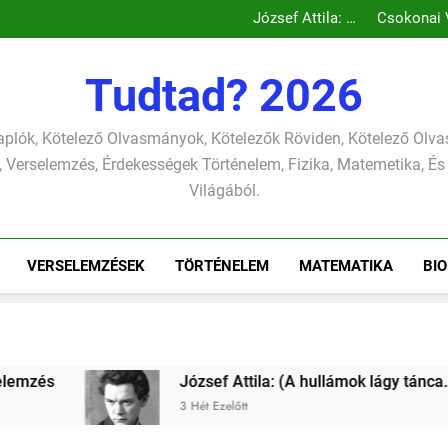
Csokonai Vitéz Mi
Csokonai Vit
József A
József
Csokonai Vitéz Mi
Tudtad? 2026
Csokonai Vit
József A
József
plók, Kötelező Olvasmányok, Kötelezők Röviden, Kötelező Ol
 Verselemzés, Érdekességek Történelem, Fizika, Matemetika, És
Világából.
VERSELEMZÉSEK
TÖRTÉNELEM
MATEMATIKA
BIO
: (A hullámok lágy tánca…) verselemzés
József
3 Hét Eze