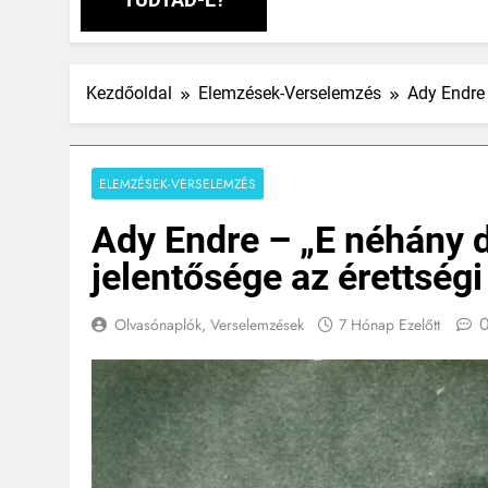
Kezdőoldal
Elemzések-Verselemzés
Ady Endre 
ELEMZÉSEK-VERSELEMZÉS
Ady Endre – „E néhány 
jelentősége az érettség
Olvasónaplók, Verselemzések
7 Hónap Ezelőtt