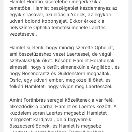
Hamlet Horatio kíséretében megérkezik a
temetőbe. Hamlet beszélgetést kezdeményez az
egyik sírásóval, aki előásja Yorick, az egykori
udvari bolond koponyáját. Ekkor érkezik a
helyszínre Ophelia temetési menete Laertes
vezetésével.
Hamlet kijelenti, hogy mindig szerette Opheliát,
ami összetűzéshez vezet Laertessel, de végül
szétválasztják őket. Később Hamlet Horationak
elmeséli, hogy sikerült elmenekülnie Angliából, és
hogy Rosencrantz és Guildenstern meghaltak.
Osric, egy udvari ember, megközelíti őket, és
felkéri Hamletet, hogy vívjon meg Laertesszel.
Amint Fortinbras seregei közelítenek a vár felé,
elkezdődik a párbaj Hamlet és Laertes között. A
küzdelem során Laertes megsebzi Hamletet
mérgezett kardjával, de a fegyvereik
összecserélődnek, és Hamlet is megsebzi