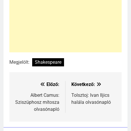
Megjelölt:
Shakespeare
Előző:
Következő:
Bejegyzés
navigáció
Albert Camus:
Tolsztoj: Ivan Iljics
Sziszüphosz mítosza
halála olvasónapló
241
olvasónapló
Ki találta fel a gőzgépet?
KI TALÁLTA FEL
TÖRTÉNELEM ÉRDEKESSÉGEK