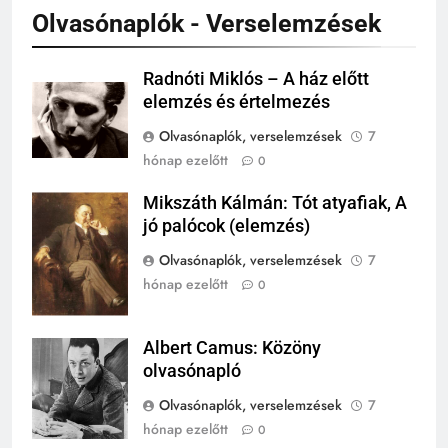
Olvasónaplók - Verselemzések
242
Kik voltak a három királyok?
Radnóti Miklós – A ház előtt
elemzés és értelmezés
KIK VOLTAK?
TÖRTÉNELEM ÉRDEKESSÉGEK
Olvasónaplók, verselemzések
7
hónap ezelőtt
0
243
A középkor titkai: Mi rejtőzött a
Mikszáth Kálmán: Tót atyafiak, A
Mikszáth
várak falai mögött?
jó palócok (elemzés)
Kálmán
MIKOR VOLT?
Olvasónaplók, verselemzések
7
TÖRTÉNELEM ÉRDEKESSÉGEK
hónap ezelőtt
0
244
Mikor volt a római birodalom
Albert Camus: Közöny
bukása, és mi történt utána?
Albert Camus
olvasónapló
MIKOR VOLT?
TÖRTÉNELEM ÉRDEKESSÉGEK
Olvasónaplók, verselemzések
7
hónap ezelőtt
0
1