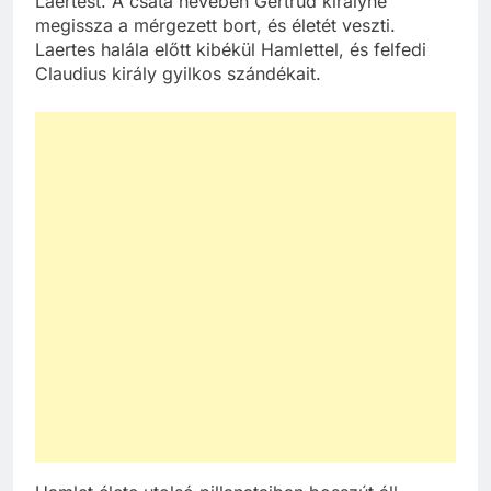
Laertest. A csata hevében Gertrud királyné
megissza a mérgezett bort, és életét veszti.
Laertes halála előtt kibékül Hamlettel, és felfedi
Claudius király gyilkos szándékait.