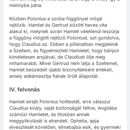
mennybe jutna.
Közben Polonius a szoba függönyei mögé
rejtőzik. Hamlet és Gertrud között heves vita
alakul ki, melynek során Hamlet véletlenül leszúrja
a függöny mögött rejtőző Poloniust, azt gondolva,
hogy Claudius az. Ebben a pillanatban megjelenik
a Szellem, és figyelmezteti Hamletet, hogy bánjon
kíméletesen anyjával, de Claudiust ölje meg
mihamarabb. Mivel Gertrud nem látja a Szellemet,
Hamlet beszédeit újabb bizonyítékként értékeli,
amely alátámasztja fiának őrült állapotát.
IV. felvonás
Hamlet elrejti Polonius holttestét, erre válaszul
Claudius király, saját biztonságát féltve, Angliába
száműzi Hamletet, és titokban annak
meggyilkolását is elrendeli. Ophelia, apja
elvesztését követően, elmebajba esik, és gyermeki