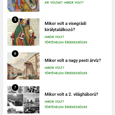
KIK VOLTAK?
MIKOR VOLT?
411
Molnár Ferenc: A Pál utcai fiúk
5
Mikor volt a visegrádi
olvasónapló
királytalálkozó?
5. OSZTÁLY OLVASÓNAPLÓ
MIKOR VOLT?
OLVASÓNAPLÓK
TÖRTÉNELEM ÉRDEKESSÉGEK
1
Mikszáth Kálmán: Tót atyafiak,
6
A jó palócok (elemzés)
Mikor volt a nagy pesti árvíz?
ELEMZÉSEK-VERSELEMZÉS
MIKOR VOLT?
OLVASÓNAPLÓK
TÖRTÉNELEM ÉRDEKESSÉGEK
11
2
Az emberi test öregedésének
7
Albert Camus: Közöny
biológiai titkai
Mikor volt a 2. világháború?
olvasónapló
BIOLÓGIA ÉRDEKESSÉGEK
MIKOR VOLT?
OLVASÓNAPLÓK
TÖRTÉNELEM ÉRDEKESSÉGEK
12