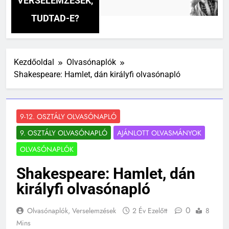
VERSELEMZÉSEK,
3 Na
TUDTAD-E?
Kezdőoldal
Olvasónaplók
Shakespeare: Hamlet, dán királyfi olvasónapló
9-12. OSZTÁLY OLVASÓNAPLÓ
9. OSZTÁLY OLVASÓNAPLÓ
AJÁNLOTT OLVASMÁNYOK
OLVASÓNAPLÓK
Shakespeare: Hamlet, dán
királyfi olvasónapló
0
Olvasónaplók, Verselemzések
2 Év Ezelőtt
8
Mins