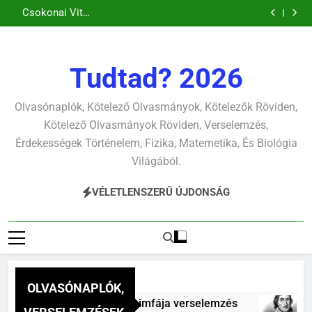
Csokonai Vitéz
Ugrás
pontjára, 1794)
verselemzés
verselemzés
(Felhágott már a
búcsúzó szavai
Mihály: A
verselemzés
nap a dél hév
verselemzés
a
Dugonics oszlopa
pontjára, 1794)
verselemzés
tartalomra
verselemzés
Tudtad? 2026
Olvasónaplók, Kötelező Olvasmányok, Kötelezők Röviden,
Kötelező Olvasmányok Röviden, Verselemzés,
Érdekességek Történelem, Fizika, Matemetika, És Biológia
Világából.
VÉLETLENSZERŰ ÚJDONSÁG
OLVASÓNAPLÓK,
itéz Mihály: A Duna nimfája verselemzés
Cso