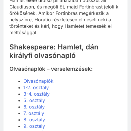
Hamlet élete utolsó pillanataiban bosszút áll
Claudiuson, és megöli őt, majd Fortinbrast jelöli ki
örökösének. Amikor Fortinbras megérkezik a
helyszínre, Horatio részletesen elmeséli neki a
történteket és kéri, hogy Hamletet temessék el
méltósággal.
Shakespeare: Hamlet, dán
királyfi olvasónapló
Olvasónaplók – verselemzések:
Olvasónaplók
1-2. osztály
3-4. osztály
5. osztály
6. osztály
7. osztály
8. osztály
9. osztály