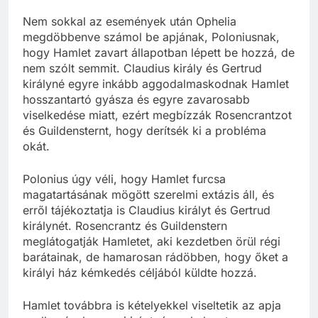
Nem sokkal az események után Ophelia
megdöbbenve számol be apjának, Poloniusnak,
hogy Hamlet zavart állapotban lépett be hozzá, de
nem szólt semmit. Claudius király és Gertrud
királyné egyre inkább aggodalmaskodnak Hamlet
hosszantartó gyásza és egyre zavarosabb
viselkedése miatt, ezért megbízzák Rosencrantzot
és Guildensternt, hogy derítsék ki a probléma
okát.
Polonius úgy véli, hogy Hamlet furcsa
magatartásának mögött szerelmi extázis áll, és
erről tájékoztatja is Claudius királyt és Gertrud
királynét. Rosencrantz és Guildenstern
meglátogatják Hamletet, aki kezdetben örül régi
barátainak, de hamarosan rádöbben, hogy őket a
királyi ház kémkedés céljából küldte hozzá.
Hamlet továbbra is kételyekkel viseltetik az apja