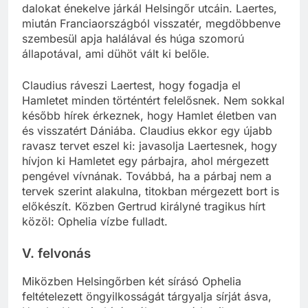
dalokat énekelve járkál Helsingőr utcáin. Laertes,
miután Franciaországból visszatér, megdöbbenve
szembesül apja halálával és húga szomorú
állapotával, ami dühöt vált ki belőle.
Claudius ráveszi Laertest, hogy fogadja el
Hamletet minden történtért felelősnek. Nem sokkal
később hírek érkeznek, hogy Hamlet életben van
és visszatért Dániába. Claudius ekkor egy újabb
ravasz tervet eszel ki: javasolja Laertesnek, hogy
hívjon ki Hamletet egy párbajra, ahol mérgezett
pengével vívnának. Továbbá, ha a párbaj nem a
tervek szerint alakulna, titokban mérgezett bort is
előkészít. Közben Gertrud királyné tragikus hírt
közöl: Ophelia vízbe fulladt.
V. felvonás
Miközben Helsingőrben két sírásó Ophelia
feltételezett öngyilkosságát tárgyalja sírját ásva,