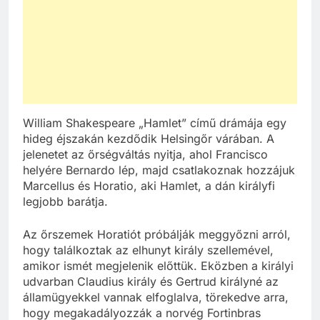
William Shakespeare „Hamlet” című drámája egy
hideg éjszakán kezdődik Helsingőr várában. A
jelenetet az őrségváltás nyitja, ahol Francisco
helyére Bernardo lép, majd csatlakoznak hozzájuk
Marcellus és Horatio, aki Hamlet, a dán királyfi
legjobb barátja.
Az őrszemek Horatiót próbálják meggyőzni arról,
hogy találkoztak az elhunyt király szellemével,
amikor ismét megjelenik előttük. Eközben a királyi
udvarban Claudius király és Gertrud királyné az
államügyekkel vannak elfoglalva, törekedve arra,
hogy megakadályozzák a norvég Fortinbras