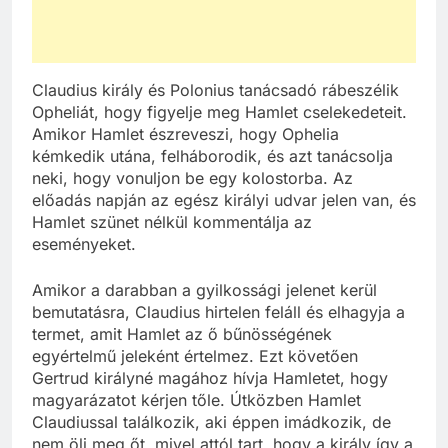
Claudius király és Polonius tanácsadó rábeszélik
Opheliát, hogy figyelje meg Hamlet cselekedeteit.
Amikor Hamlet észreveszi, hogy Ophelia
kémkedik utána, felháborodik, és azt tanácsolja
neki, hogy vonuljon be egy kolostorba. Az
előadás napján az egész királyi udvar jelen van, és
Hamlet szünet nélkül kommentálja az
eseményeket.
Amikor a darabban a gyilkossági jelenet kerül
bemutatásra, Claudius hirtelen feláll és elhagyja a
termet, amit Hamlet az ő bűnösségének
egyértelmű jeleként értelmez. Ezt követően
Gertrud királyné magához hívja Hamletet, hogy
magyarázatot kérjen tőle. Útközben Hamlet
Claudiussal találkozik, aki éppen imádkozik, de
nem öli meg őt, mivel attól tart, hogy a király így a