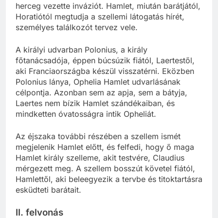
herceg vezette inváziót. Hamlet, miután barátjától,
Horatiótól megtudja a szellemi látogatás hírét,
személyes találkozót tervez vele.
A királyi udvarban Polonius, a király
főtanácsadója, éppen búcsúzik fiától, Laertestől,
aki Franciaországba készül visszatérni. Eközben
Polonius lánya, Ophelia Hamlet udvarlásának
célpontja. Azonban sem az apja, sem a bátyja,
Laertes nem bízik Hamlet szándékaiban, és
mindketten óvatosságra intik Opheliát.
Az éjszaka további részében a szellem ismét
megjelenik Hamlet előtt, és felfedi, hogy ő maga
Hamlet király szelleme, akit testvére, Claudius
mérgezett meg. A szellem bosszút követel fiától,
Hamlettől, aki beleegyezik a tervbe és titoktartásra
esküdteti barátait.
II. felvonás