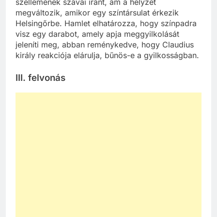
szellemének szavai iránt, ám a helyzet
megváltozik, amikor egy színtársulat érkezik
Helsingőrbe. Hamlet elhatározza, hogy színpadra
visz egy darabot, amely apja meggyilkolását
jeleníti meg, abban reménykedve, hogy Claudius
király reakciója elárulja, bűnös-e a gyilkosságban.
III. felvonás