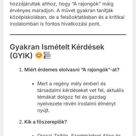
hozzájárultak ahhoz, hogy “A rajongók” máig
érvényes maradjon. A művet gyakran tanítják
középiskolában, de a felsőoktatásban és a kritikai
irodalomban is fontos hivatkozási pont.
Gyakran Ismételt Kérdések
(GYIK)
Miért érdemes elolvasni “A rajongók”-at?
Mert a regény mély emberi és
társadalmi kérdéseket vet fel, aktuális
témákat dolgoz fel és gazdag
nyelvezete révén irodalmi élményt
nyújt.
Kik a főszereplők?
Oroszi Zoltán, Szentmártoni Alice és