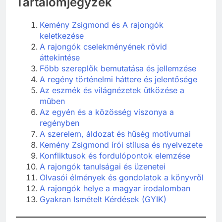
Tartalomjegyzék
Kemény Zsigmond és A rajongók
keletkezése
A rajongók cselekményének rövid
áttekintése
Főbb szereplők bemutatása és jellemzése
A regény történelmi háttere és jelentősége
Az eszmék és világnézetek ütközése a
műben
Az egyén és a közösség viszonya a
regényben
A szerelem, áldozat és hűség motívumai
Kemény Zsigmond írói stílusa és nyelvezete
Konfliktusok és fordulópontok elemzése
A rajongók tanulságai és üzenetei
Olvasói élmények és gondolatok a könyvről
A rajongók helye a magyar irodalomban
Gyakran Ismételt Kérdések (GYIK)