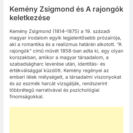
Kemény Zsigmond és A rajongók
keletkezése
Kemény Zsigmond (1814–1875) a 19. századi
magyar irodalom egyik legjelentősebb prózaírója,
aki a romantika és a realizmus határán alkotott. “A
rajongók” című művét 1858-ban adta ki, egy olyan
korszakban, amikor a magyar társadalom, a
szabadságharc leverése után, identitás- és
értékválsággal küzdött. Kemény regényei az
emberi lélek mélységeit, a társadalmi viszonyokat
és az eszmék harcát vizsgálják, rendszerint
többrétegű narratívával és pszichológiai
finomságokkal.