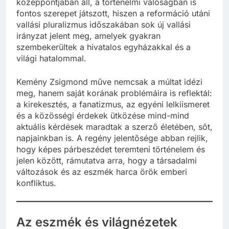
középpontjában áll, a történelmi valóságban is
fontos szerepet játszott, hiszen a reformáció utáni
vallási pluralizmus időszakában sok új vallási
irányzat jelent meg, amelyek gyakran
szembekerültek a hivatalos egyházakkal és a
világi hatalommal.
Kemény Zsigmond műve nemcsak a múltat idézi
meg, hanem saját korának problémáira is reflektál:
a kirekesztés, a fanatizmus, az egyéni lelkiismeret
és a közösségi érdekek ütközése mind-mind
aktuális kérdések maradtak a szerző életében, sőt,
napjainkban is. A regény jelentősége abban rejlik,
hogy képes párbeszédet teremteni történelem és
jelen között, rámutatva arra, hogy a társadalmi
változások és az eszmék harca örök emberi
konfliktus.
Az eszmék és világnézetek