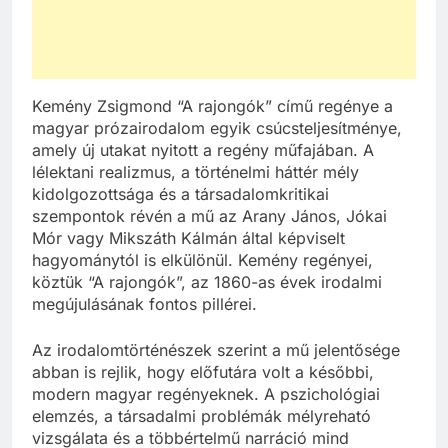
Kemény Zsigmond “A rajongók” című regénye a
magyar prózairodalom egyik csúcsteljesítménye,
amely új utakat nyitott a regény műfajában. A
lélektani realizmus, a történelmi háttér mély
kidolgozottsága és a társadalomkritikai
szempontok révén a mű az Arany János, Jókai
Mór vagy Mikszáth Kálmán által képviselt
hagyománytól is elkülönül. Kemény regényei,
köztük “A rajongók”, az 1860-as évek irodalmi
megújulásának fontos pillérei.
Az irodalomtörténészek szerint a mű jelentősége
abban is rejlik, hogy előfutára volt a későbbi,
modern magyar regényeknek. A pszichológiai
elemzés, a társadalmi problémák mélyreható
vizsgálata és a többértelmű narráció mind