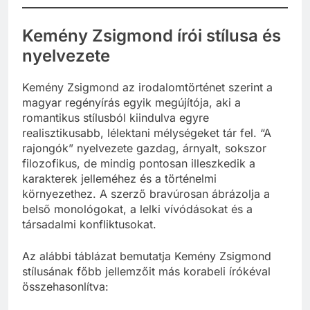
Kemény Zsigmond írói stílusa és
nyelvezete
Kemény Zsigmond az irodalomtörténet szerint a
magyar regényírás egyik megújítója, aki a
romantikus stílusból kiindulva egyre
realisztikusabb, lélektani mélységeket tár fel. “A
rajongók” nyelvezete gazdag, árnyalt, sokszor
filozofikus, de mindig pontosan illeszkedik a
karakterek jelleméhez és a történelmi
környezethez. A szerző bravúrosan ábrázolja a
belső monológokat, a lelki vívódásokat és a
társadalmi konfliktusokat.
Az alábbi táblázat bemutatja Kemény Zsigmond
stílusának főbb jellemzőit más korabeli írókéval
összehasonlítva: