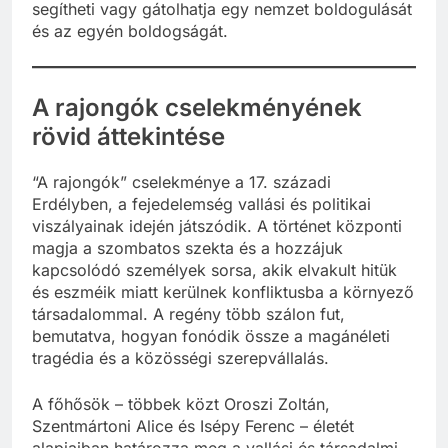
segítheti vagy gátolhatja egy nemzet boldogulását
és az egyén boldogságát.
A rajongók cselekményének
rövid áttekintése
“A rajongók” cselekménye a 17. századi
Erdélyben, a fejedelemség vallási és politikai
viszályainak idején játszódik. A történet központi
magja a szombatos szekta és a hozzájuk
kapcsolódó személyek sorsa, akik elvakult hitük
és eszméik miatt kerülnek konfliktusba a környező
társadalommal. A regény több szálon fut,
bemutatva, hogyan fonódik össze a magánéleti
tragédia és a közösségi szerepvállalás.
A főhősök – többek közt Oroszi Zoltán,
Szentmártoni Alice és Isépy Ferenc – életét
alapjaiban határozza meg a vallási és társadalmi