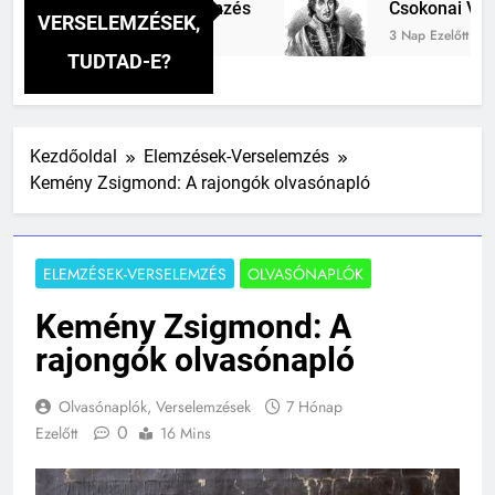
súzó szavai verselemzés
Csokonai Vitéz Mihá
VERSELEMZÉSEK,
3 Nap Ezelőtt
TUDTAD-E?
Kezdőoldal
Elemzések-Verselemzés
Kemény Zsigmond: A rajongók olvasónapló
ELEMZÉSEK-VERSELEMZÉS
OLVASÓNAPLÓK
Kemény Zsigmond: A
rajongók olvasónapló
Olvasónaplók, Verselemzések
7 Hónap
0
Ezelőtt
16 Mins