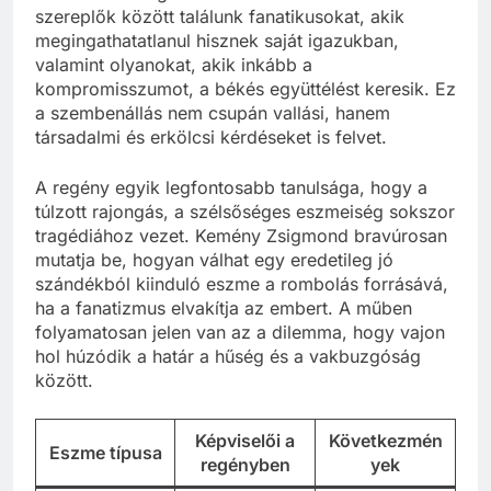
szereplők között találunk fanatikusokat, akik
megingathatatlanul hisznek saját igazukban,
valamint olyanokat, akik inkább a
kompromisszumot, a békés együttélést keresik. Ez
a szembenállás nem csupán vallási, hanem
társadalmi és erkölcsi kérdéseket is felvet.
A regény egyik legfontosabb tanulsága, hogy a
túlzott rajongás, a szélsőséges eszmeiség sokszor
tragédiához vezet. Kemény Zsigmond bravúrosan
mutatja be, hogyan válhat egy eredetileg jó
szándékból kiinduló eszme a rombolás forrásává,
ha a fanatizmus elvakítja az embert. A műben
folyamatosan jelen van az a dilemma, hogy vajon
hol húzódik a határ a hűség és a vakbuzgóság
között.
Képviselői a
Következmén
Eszme típusa
regényben
yek