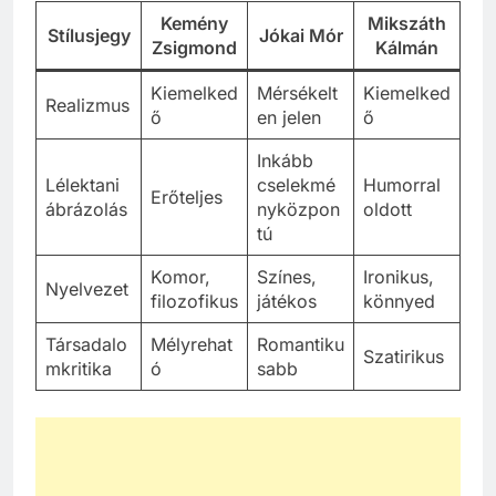
Kemény
Mikszáth
Stílusjegy
Jókai Mór
Zsigmond
Kálmán
Kiemelked
Mérsékelt
Kiemelked
Realizmus
ő
en jelen
ő
Inkább
Lélektani
cselekmé
Humorral
Erőteljes
ábrázolás
nyközpon
oldott
tú
Komor,
Színes,
Ironikus,
Nyelvezet
filozofikus
játékos
könnyed
Társadalo
Mélyrehat
Romantiku
Szatirikus
mkritika
ó
sabb