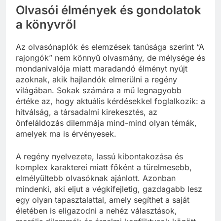
Olvasói élmények és gondolatok
a könyvről
Az olvasónaplók és elemzések tanúsága szerint “A
rajongók” nem könnyű olvasmány, de mélysége és
mondanivalója miatt maradandó élményt nyújt
azoknak, akik hajlandók elmerülni a regény
világában. Sokak számára a mű legnagyobb
értéke az, hogy aktuális kérdésekkel foglalkozik: a
hitválság, a társadalmi kirekesztés, az
önfeláldozás dilemmája mind-mind olyan témák,
amelyek ma is érvényesek.
A regény nyelvezete, lassú kibontakozása és
komplex karakterei miatt főként a türelmesebb,
elmélyültebb olvasóknak ajánlott. Azonban
mindenki, aki eljut a végkifejletig, gazdagabb lesz
egy olyan tapasztalattal, amely segíthet a saját
életében is eligazodni a nehéz választások,