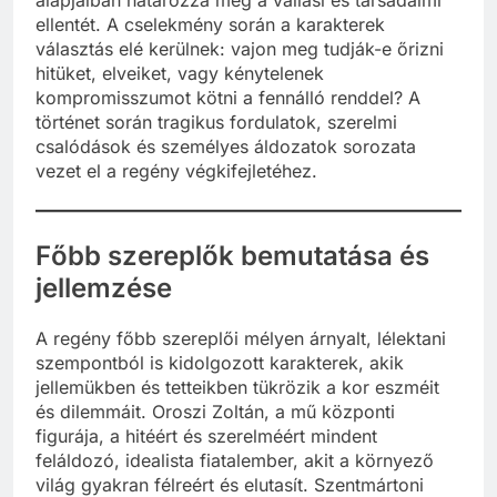
ellentét. A cselekmény során a karakterek
választás elé kerülnek: vajon meg tudják-e őrizni
hitüket, elveiket, vagy kénytelenek
kompromisszumot kötni a fennálló renddel? A
történet során tragikus fordulatok, szerelmi
csalódások és személyes áldozatok sorozata
vezet el a regény végkifejletéhez.
Főbb szereplők bemutatása és
jellemzése
A regény főbb szereplői mélyen árnyalt, lélektani
szempontból is kidolgozott karakterek, akik
jellemükben és tetteikben tükrözik a kor eszméit
és dilemmáit. Oroszi Zoltán, a mű központi
figurája, a hitéért és szerelméért mindent
feláldozó, idealista fiatalember, akit a környező
világ gyakran félreért és elutasít. Szentmártoni