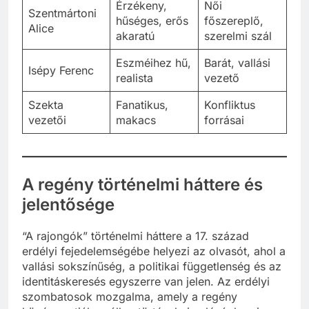
Érzékeny,
Női
Szentmártoni
hűséges, erős
főszereplő,
Alice
akaratú
szerelmi szál
Eszméihez hű,
Barát, vallási
Isépy Ferenc
realista
vezető
Szekta
Fanatikus,
Konfliktus
vezetői
makacs
forrásai
A regény történelmi háttere és
jelentősége
“A rajongók” történelmi háttere a 17. század
erdélyi fejedelemségébe helyezi az olvasót, ahol a
vallási sokszínűség, a politikai függetlenség és az
identitáskeresés egyszerre van jelen. Az erdélyi
szombatosok mozgalma, amely a regény