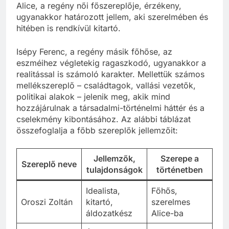
Alice, a regény női főszereplője, érzékeny,
ugyanakkor határozott jellem, aki szerelmében és
hitében is rendkívül kitartó.
Isépy Ferenc, a regény másik főhőse, az
eszméihez végletekig ragaszkodó, ugyanakkor a
realitással is számoló karakter. Mellettük számos
mellékszereplő – családtagok, vallási vezetők,
politikai alakok – jelenik meg, akik mind
hozzájárulnak a társadalmi-történelmi háttér és a
cselekmény kibontásához. Az alábbi táblázat
összefoglalja a főbb szereplők jellemzőit:
Jellemzők,
Szerepe a
Szereplő neve
tulajdonságok
történetben
Idealista,
Főhős,
Oroszi Zoltán
kitartó,
szerelmes
áldozatkész
Alice-ba