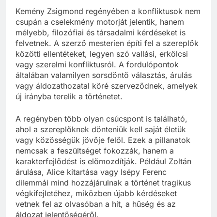
Kemény Zsigmond regényében a konfliktusok nem
csupán a cselekmény motorját jelentik, hanem
mélyebb, filozófiai és társadalmi kérdéseket is
felvetnek. A szerző mesterien építi fel a szereplők
közötti ellentéteket, legyen szó vallási, erkölcsi
vagy szerelmi konfliktusról. A fordulópontok
általában valamilyen sorsdöntő választás, árulás
vagy áldozathozatal köré szerveződnek, amelyek
új irányba terelik a történetet.
A regényben több olyan csúcspont is található,
ahol a szereplőknek dönteniük kell saját életük
vagy közösségük jövője felől. Ezek a pillanatok
nemcsak a feszültséget fokozzák, hanem a
karakterfejlődést is előmozdítják. Például Zoltán
árulása, Alice kitartása vagy Isépy Ferenc
dilemmái mind hozzájárulnak a történet tragikus
végkifejletéhez, miközben újabb kérdéseket
vetnek fel az olvasóban a hit, a hűség és az
áldozat jelentőségéről.