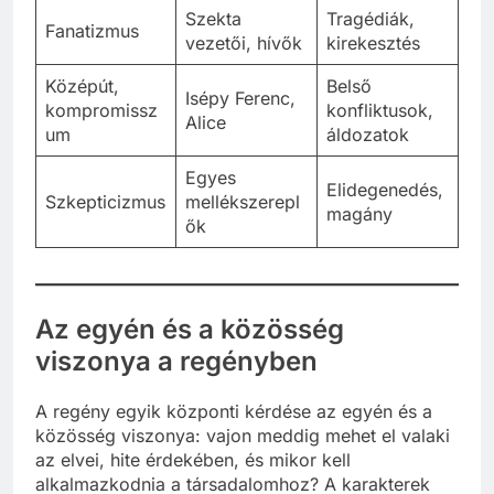
Szekta
Tragédiák,
Fanatizmus
vezetői, hívők
kirekesztés
Középút,
Belső
Isépy Ferenc,
kompromissz
konfliktusok,
Alice
um
áldozatok
Egyes
Elidegenedés,
Szkepticizmus
mellékszerepl
magány
ők
Az egyén és a közösség
viszonya a regényben
A regény egyik központi kérdése az egyén és a
közösség viszonya: vajon meddig mehet el valaki
az elvei, hite érdekében, és mikor kell
alkalmazkodnia a társadalomhoz? A karakterek