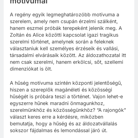
motívumai
A regény egyik legmeghatározóbb motívuma a
szerelem, amely nem csupán érzelmi szálként,
hanem eszmei próbák terepeként jelenik meg. A
Zoltán és Alice közötti kapcsolat igazi tragikus
szerelmi történet, amelynek során a feleknek
választaniuk kell személyes érzéseik és vallási,
társadalmi elvárásaik között. Az áldozathozatal itt
nem csak szerelmi, hanem erkölcsi, sőt, szellemi
dimenziókat is ölt.
A hűség motívuma szintén központi jelentőségű,
hiszen a szereplők magánéleti és közösségi
hűségét is próbára teszi a történet. Vajon lehet-e
egyszerre hűnek maradni önmagunkhoz,
szerelmünkhöz és közösségünkhöz? “A rajongók”
választ keres erre a kérdésre, miközben
bemutatja, hogy a hűség és az áldozatvállalás
sokszor fájdalmas és lemondással járó út.