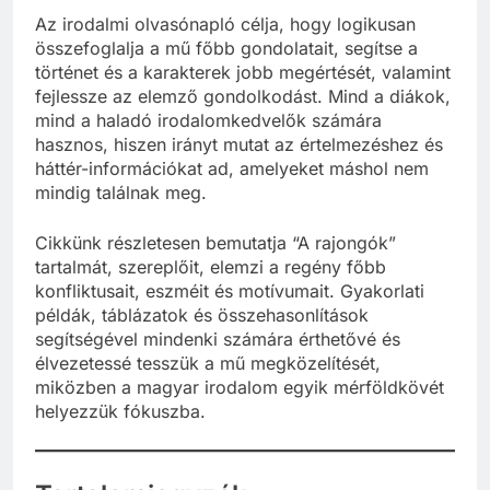
Az irodalmi olvasónapló célja, hogy logikusan
összefoglalja a mű főbb gondolatait, segítse a
történet és a karakterek jobb megértését, valamint
fejlessze az elemző gondolkodást. Mind a diákok,
mind a haladó irodalomkedvelők számára
hasznos, hiszen irányt mutat az értelmezéshez és
háttér-információkat ad, amelyeket máshol nem
mindig találnak meg.
Cikkünk részletesen bemutatja “A rajongók”
tartalmát, szereplőit, elemzi a regény főbb
konfliktusait, eszméit és motívumait. Gyakorlati
példák, táblázatok és összehasonlítások
segítségével mindenki számára érthetővé és
élvezetessé tesszük a mű megközelítését,
miközben a magyar irodalom egyik mérföldkövét
helyezzük fókuszba.