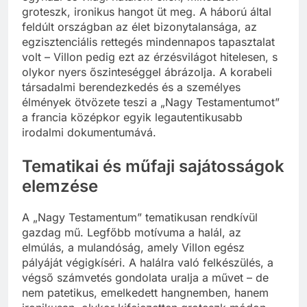
groteszk, ironikus hangot üt meg. A háború által
feldúlt országban az élet bizonytalansága, az
egzisztenciális rettegés mindennapos tapasztalat
volt – Villon pedig ezt az érzésvilágot hitelesen, s
olykor nyers őszinteséggel ábrázolja. A korabeli
társadalmi berendezkedés és a személyes
élmények ötvözete teszi a „Nagy Testamentumot”
a francia középkor egyik legautentikusabb
irodalmi dokumentumává.
Tematikai és műfaji sajátosságok
elemzése
A „Nagy Testamentum” tematikusan rendkívül
gazdag mű. Legfőbb motívuma a halál, az
elmúlás, a mulandóság, amely Villon egész
pályáját végigkíséri. A halálra való felkészülés, a
végső számvetés gondolata uralja a művet – de
nem patetikus, emelkedett hangnemben, hanem