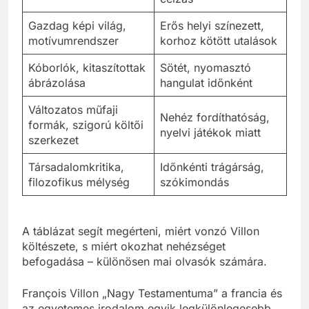
Gazdag képi világ,
Erős helyi színezett,
motívumrendszer
korhoz kötött utalások
Kóborlók, kitaszítottak
Sötét, nyomasztó
ábrázolása
hangulat időnként
Változatos műfaji
Nehéz fordíthatóság,
formák, szigorú költői
nyelvi játékok miatt
szerkezet
Társadalomkritika,
Időnkénti trágárság,
filozofikus mélység
szókimondás
A táblázat segít megérteni, miért vonzó Villon
költészete, s miért okozhat nehézséget
befogadása – különösen mai olvasók számára.
François Villon „Nagy Testamentuma” a francia és
az egyetemes irodalom egyik legkülönlegesebb,