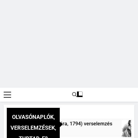
OLVASÓNAPLÓK,
nap a dél hév pontjára, 1794) verselemzés
Cso
VERSELEMZÉSEK,
3 Na