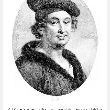
A középkor egyik legizgalmasabb, legsokoldalúbb