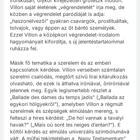
ironikusan, olykor kifejezetten groteszk módon.
Villon saját életének „végrendeletét” írja meg, de
közben a végrendelet paródiáját is adja:
„haszonélvezői” gyakran csavargók, prostituáltak,
tolvajok, vagy éppen az őt bántó személyek.
Ezzel Villon a középkori végrendelet-irodalom
hagyományait kifordítja, s új jelentéstartalommal
ruházza fel.
Másik fő tematika a szerelem és az emberi
kapcsolatok kérdése. Villon verseiben számtalan
szerelmi csalódás, megtört szívű lírai kitárulkozás
olvasható, de ezek is áthatva iróniával, öniróniával
jelennek meg. Egyik legismertebb részlet a
„Ballade des dames du temps jadis” („Ballada az
egykori hölgyekről”), amelyben Villon a régmúlt
szerelmek és szépségek elmúlásán mereng, s
felteszi a híres kérdést: „De hol vannak a tavalyi
havak?” („Mais où sont les neiges d’antan?”). E
költői kérdés az elmúlás univerzális szimbólumává
vált. A műfaj tekintetében a „Nagy Testamentum”