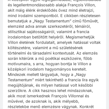
és legellentmondásosabb alakja François Villon,
akit máig élénk érdeklődés övez mind életrajzi,
mind irodalmi szempontból. E cikkben részletesen
bemutatjuk a „Nagy Testamentum” című főművét,
elemzést adva annak szerkezetéről, témáiról,
stilisztikai sajátosságairól, valamint a francia
irodalomban betöltött helyéről. Megismerhetjük
Villon életének fordulatait, amelyek hatással voltak
költészetére, valamint a mű születésének
történelmi és társadalmi kontextusát. Az elemzés
során kitérünk a mű poétikai eszközeire, főbb
motívumaira, s arra, hogyan bontja le Villon a
középkori irodalom hagyományos kereteit.
Mindezek mellett tárgyaljuk, hogy a „Nagy
Testamentum” miért tekinthető a francia líra egyik
megújítójának, és milyen hatással volt későbbi
szerzőkre. A cikk hasznos lehet mindazoknak,
akik most ismerkednek François Villonnal és
művével, de azoknak is, akik mélyebb,
részletekbe menő elemzésre vágynak. Konkrét