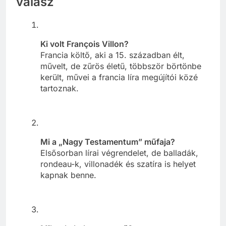
válasz
Ki volt François Villon?
Francia költő, aki a 15. században élt,
művelt, de zűrös életű, többször börtönbe
került, művei a francia líra megújítói közé
tartoznak.
Mi a „Nagy Testamentum” műfaja?
Elsősorban lírai végrendelet, de balladák,
rondeau-k, villonadék és szatíra is helyet
kapnak benne.