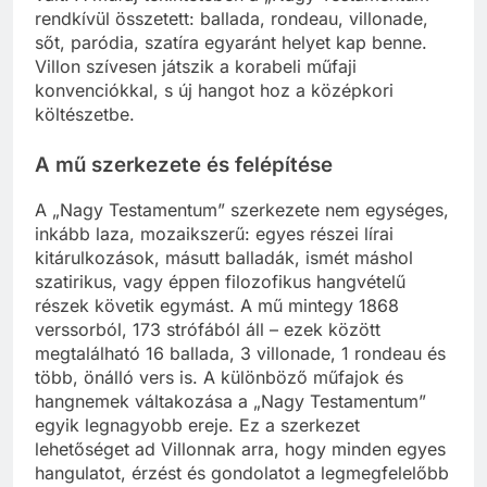
rendkívül összetett: ballada, rondeau, villonade,
sőt, paródia, szatíra egyaránt helyet kap benne.
Villon szívesen játszik a korabeli műfaji
konvenciókkal, s új hangot hoz a középkori
költészetbe.
A mű szerkezete és felépítése
A „Nagy Testamentum” szerkezete nem egységes,
inkább laza, mozaikszerű: egyes részei lírai
kitárulkozások, másutt balladák, ismét máshol
szatirikus, vagy éppen filozofikus hangvételű
részek követik egymást. A mű mintegy 1868
verssorból, 173 strófából áll – ezek között
megtalálható 16 ballada, 3 villonade, 1 rondeau és
több, önálló vers is. A különböző műfajok és
hangnemek váltakozása a „Nagy Testamentum”
egyik legnagyobb ereje. Ez a szerkezet
lehetőséget ad Villonnak arra, hogy minden egyes
hangulatot, érzést és gondolatot a legmegfelelőbb