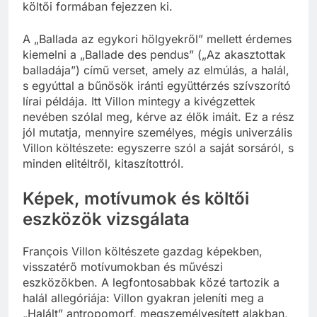
költői formában fejezzen ki.
A „Ballada az egykori hölgyekről” mellett érdemes
kiemelni a „Ballade des pendus” („Az akasztottak
balladája”) című verset, amely az elmúlás, a halál,
s egyúttal a bűnösök iránti együttérzés szívszorító
lírai példája. Itt Villon mintegy a kivégzettek
nevében szólal meg, kérve az élők imáit. Ez a rész
jól mutatja, mennyire személyes, mégis univerzális
Villon költészete: egyszerre szól a saját sorsáról, s
minden elitéltről, kitaszítottról.
Képek, motívumok és költői
eszközök vizsgálata
François Villon költészete gazdag képekben,
visszatérő motívumokban és művészi
eszközökben. A legfontosabbak közé tartozik a
halál allegóriája: Villon gyakran jeleníti meg a
„Halált” antropomorf, megszemélyesített alakban,