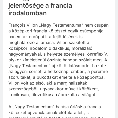
jelentősége a francia
irodalomban
François Villon „Nagy Testamentuma” nem csupán
a középkori francia költészet egyik csúcspontja,
hanem az európai líra fejlődésének is
meghatározó állomása. Villon szakított a
középkori irodalom didaktikus, moralizáló
hagyományaival, s helyette személyes, önreflexív,
olykor kíméletlenül őszinte hangon szólalt meg. A
„Nagy Testamentum” új költői látásmódot hozott:
az egyéni sorsot, a hétköznapi embert, a peremre
szorultakat, a bukottakat emelte a középpontba.
Villon volt az első, aki a marginalizáltak
szemszögéből, ugyanakkor művelt költőként,
ironikusan, filozofikusan ábrázolta a világot.
A „Nagy Testamentum” hatása óriási: a francia
költészet új vonulatainak előfutára lett, s