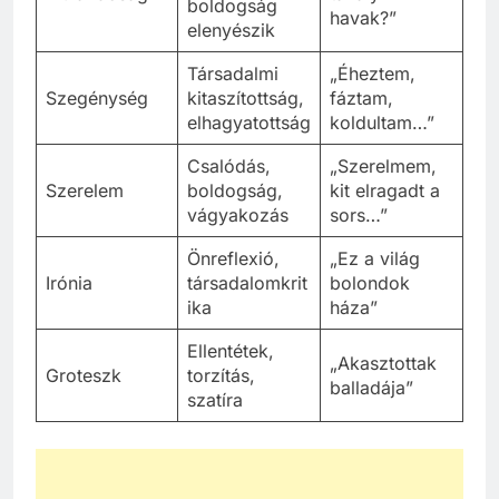
boldogság
havak?”
elenyészik
Társadalmi
„Éheztem,
Szegénység
kitaszítottság,
fáztam,
elhagyatottság
koldultam…”
Csalódás,
„Szerelmem,
Szerelem
boldogság,
kit elragadt a
vágyakozás
sors…”
Önreflexió,
„Ez a világ
Irónia
társadalomkrit
bolondok
ika
háza”
Ellentétek,
„Akasztottak
Groteszk
torzítás,
balladája”
szatíra