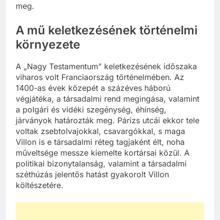
meg.
A mű keletkezésének történelmi
környezete
A „Nagy Testamentum” keletkezésének időszaka
viharos volt Franciaország történelmében. Az
1400-as évek közepét a százéves háború
végjátéka, a társadalmi rend megingása, valamint
a polgári és vidéki szegénység, éhínség,
járványok határozták meg. Párizs utcái ekkor tele
voltak zsebtolvajokkal, csavargókkal, s maga
Villon is e társadalmi réteg tagjaként élt, noha
műveltsége messze kiemelte kortársai közül. A
politikai bizonytalanság, valamint a társadalmi
széthúzás jelentős hatást gyakorolt Villon
költészetére.