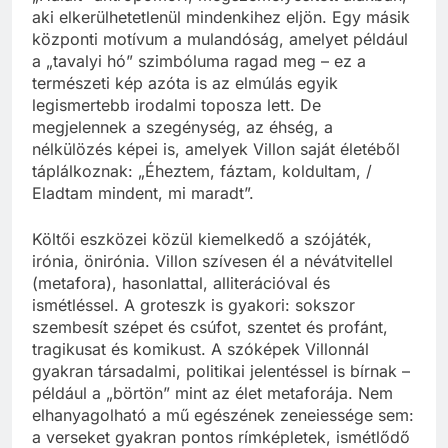
aki elkerülhetetlenül mindenkihez eljön. Egy másik
központi motívum a mulandóság, amelyet például
a „tavalyi hó” szimbóluma ragad meg – ez a
természeti kép azóta is az elmúlás egyik
legismertebb irodalmi toposza lett. De
megjelennek a szegénység, az éhség, a
nélkülözés képei is, amelyek Villon saját életéből
táplálkoznak: „Éheztem, fáztam, koldultam, /
Eladtam mindent, mi maradt”.
Költői eszközei közül kiemelkedő a szójáték,
irónia, önirónia. Villon szívesen él a névátvitellel
(metafora), hasonlattal, alliterációval és
ismétléssel. A groteszk is gyakori: sokszor
szembesít szépet és csúfot, szentet és profánt,
tragikusat és komikust. A szóképek Villonnál
gyakran társadalmi, politikai jelentéssel is bírnak –
például a „börtön” mint az élet metaforája. Nem
elhanyagolható a mű egészének zeneiessége sem:
a verseket gyakran pontos rímképletek, ismétlődő