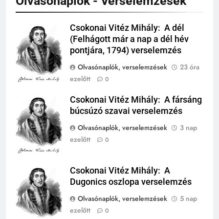
Olvasónaplók - Verselemzések
TÖRTÉNELEM ÉRDEKESSÉGEK
244
Csokonai Vitéz Mihály: A dél
Csokonai Vitéz
Mikor volt a római birodalom
(Felhágott már a nap a dél hév
Mihály
bukása, és mi történt utána?
pontjára, 1794) verselemzés
MIKOR VOLT?
Olvasónaplók, verselemzések
23 óra
TÖRTÉNELEM ÉRDEKESSÉGEK
ezelőtt
0
1
Csokonai Vitéz Mihály: A fársáng
Csokonai Vitéz
Ki volt Zeusz?
búcsúzó szavai verselemzés
Mihály
KIK VOLTAK?
TÖRTÉNELEM ÉRDEKESSÉGEK
Olvasónaplók, verselemzések
3 nap
ezelőtt
0
408
2
Gárdonyi Géza: Az egri csillagok
Mikor volt a thermopülai csata?
olvasónapló
Csokonai Vitéz Mihály: A
Csokonai Vitéz
MIKOR VOLT?
5-8. OSZTÁLY
6. OSZTÁLY OLVASÓNAPLÓ
Dugonics oszlopa verselemzés
Mihály
TÖRTÉNELEM ÉRDEKESSÉGEK
Olvasónaplók, verselemzések
5 nap
409
ezelőtt
0
Móricz Zsigmond: Úri muri
3