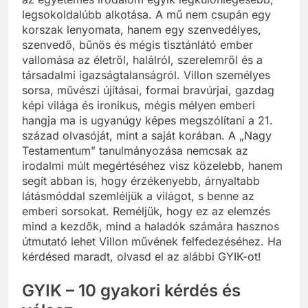
legsokoldalúbb alkotása. A mű nem csupán egy
korszak lenyomata, hanem egy szenvedélyes,
szenvedő, bűnös és mégis tisztánlátó ember
vallomása az életről, halálról, szerelemről és a
társadalmi igazságtalanságról. Villon személyes
sorsa, művészi újításai, formai bravúrjai, gazdag
képi világa és ironikus, mégis mélyen emberi
hangja ma is ugyanúgy képes megszólítani a 21.
század olvasóját, mint a saját korában. A „Nagy
Testamentum” tanulmányozása nemcsak az
irodalmi múlt megértéséhez visz közelebb, hanem
segít abban is, hogy érzékenyebb, árnyaltabb
látásmóddal szemléljük a világot, s benne az
emberi sorsokat. Reméljük, hogy ez az elemzés
mind a kezdők, mind a haladók számára hasznos
útmutató lehet Villon művének felfedezéséhez. Ha
kérdésed maradt, olvasd el az alábbi GYIK-ot!
GYIK – 10 gyakori kérdés és