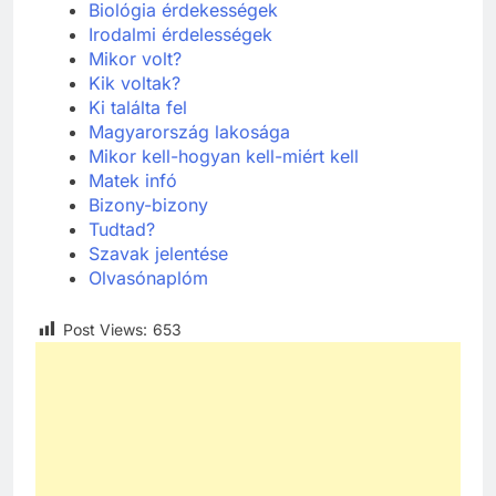
Biológia érdekességek
Irodalmi érdelességek
Mikor volt?
Kik voltak?
Ki találta fel
Ma
gyarország lakosága
Mikor kell-hogyan kell-miért kell
Matek
infó
Bizony-bizony
Tudtad?
Szavak jelentése
Olvasónaplóm
Post Views:
653