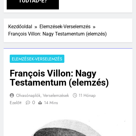
TUDTAD-E?
Kezdőoldal
Elemzések-Verselemzés
François Villon: Nagy Testamentum (elemzés)
ELEMZÉSEK-VERSELEMZÉS
François Villon: Nagy
Testamentum (elemzés)
Olvasónaplók, Verselemzések
11 Hónap
0
Ezelőtt
14 Mins