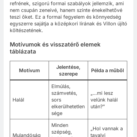
refrének, szigorú formai szabályok jellemzik, ami
nem csupán zeneivé, hanem szinte énekelhetővé
teszi őket. Ez a formai fegyelem és könnyedség
egyszerre sajátja a középkori lírának és Villon újító
költészetének.
Motívumok és visszatérő elemek
táblázata
Jelentése,
Motívum
Példa a műből
szerepe
Elmúlás,
számvetés,
„…mi lesz
Halál
sors
velünk halál
elkerülhetetlen
után?”
sége
Minden
„Hol vannak a
szépség,
Mulandóság
tavalyi