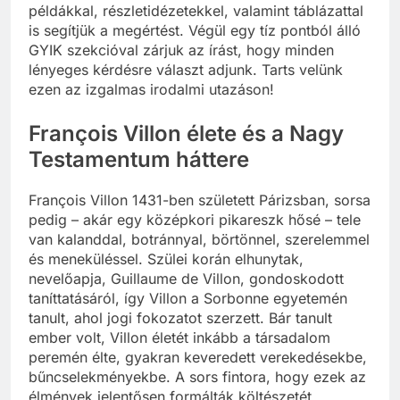
példákkal, részletidézetekkel, valamint táblázattal
is segítjük a megértést. Végül egy tíz pontból álló
GYIK szekcióval zárjuk az írást, hogy minden
lényeges kérdésre választ adjunk. Tarts velünk
ezen az izgalmas irodalmi utazáson!
François Villon élete és a Nagy
Testamentum háttere
François Villon 1431-ben született Párizsban, sorsa
pedig – akár egy középkori pikareszk hősé – tele
van kalanddal, botránnyal, börtönnel, szerelemmel
és meneküléssel. Szülei korán elhunytak,
nevelőapja, Guillaume de Villon, gondoskodott
taníttatásáról, így Villon a Sorbonne egyetemén
tanult, ahol jogi fokozatot szerzett. Bár tanult
ember volt, Villon életét inkább a társadalom
peremén élte, gyakran keveredett verekedésekbe,
bűncselekményekbe. A sors fintora, hogy ezek az
élmények jelentősen formálták költészetét,