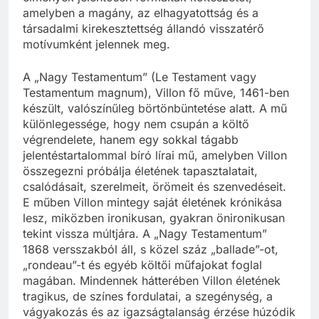
amelyben a magány, az elhagyatottság és a
társadalmi kirekesztettség állandó visszatérő
motívumként jelennek meg.
A „Nagy Testamentum” (Le Testament vagy
Testamentum magnum), Villon fő műve, 1461-ben
készült, valószínűleg börtönbüntetése alatt. A mű
különlegessége, hogy nem csupán a költő
végrendelete, hanem egy sokkal tágabb
jelentéstartalommal bíró lírai mű, amelyben Villon
összegezni próbálja életének tapasztalatait,
csalódásait, szerelmeit, örömeit és szenvedéseit.
E műben Villon mintegy saját életének krónikása
lesz, miközben ironikusan, gyakran önironikusan
tekint vissza múltjára. A „Nagy Testamentum”
1868 versszakból áll, s közel száz „ballade”-ot,
„rondeau”-t és egyéb költői műfajokat foglal
magában. Mindennek hátterében Villon életének
tragikus, de színes fordulatai, a szegénység, a
vágyakozás és az igazságtalanság érzése húzódik