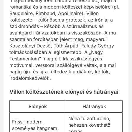
megtermékenyítően hatott a reneszánsz, majd a
romantika és a modern költészet képviselőire (pl.
Baudelaire, Rimbaud, Apollinaire). Villon
költészete – különösen a groteszk, az irónia, a
szókimondás – később a szürrealizmus és
avantgárd irányzatokban is visszaköszön. A mű
számtalan fordításban jelent meg, magyarul
Kosztolányi Dezső, Tóth Árpád, Faludy György
tolmácsolásában a legismertebb. A „Nagy
Testamentum” máig élő klasszikus: egyes
motívumai, verssorai szállóigévé váltak, s a mai
napig újra és újra felfedezik a diákok, költők,
irodalomkedvelők.
Villon költészetének előnyei és hátrányai
Előnyök
Hátrányok
Néha túlzott irónia,
Friss, modern,
nehezen követhető
személyes hangnem
célzás