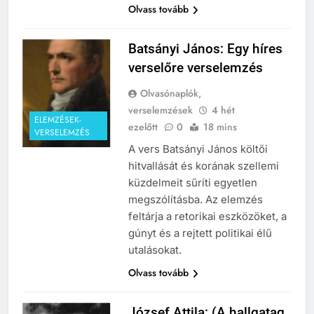
Olvass tovább
241
Batsányi János: Egy híres
Ki találta fel a gőzgépet?
verselőre verselemzés
KI TALÁLTA FEL
TÖRTÉNELEM ÉRDEKESSÉGEK
Olvasónaplók,
verselemzések
4 hét
ELEMZÉSEK-
242
ezelőtt
0
18 mins
VERSELEMZÉS
Kik voltak a három királyok?
A vers Batsányi János költői
KIK VOLTAK?
hitvallását és korának szellemi
TÖRTÉNELEM ÉRDEKESSÉGEK
küzdelmeit sűríti egyetlen
megszólításba. Az elemzés
243
feltárja a retorikai eszközöket, a
A középkor titkai: Mi rejtőzött a
gúnyt és a rejtett politikai élű
várak falai mögött?
utalásokat.
MIKOR VOLT?
Olvass tovább
TÖRTÉNELEM ÉRDEKESSÉGEK
244
József Attila: (A hallgatag