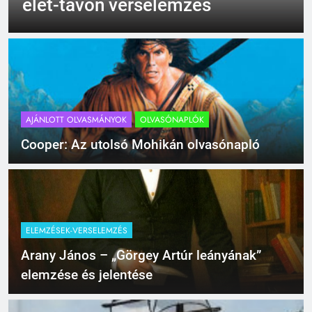
(Felhágott már a nap a dél
hév pontjára, 1794)
verselemzés
AJÁNLOTT OLVASMÁNYOK
OLVASÓNAPLÓK
Cooper: Az utolsó Mohikán olvasónapló
ELEMZÉSEK-VERSELEMZÉS
Arany János – „Görgey Artúr leányának”
elemzése és jelentése