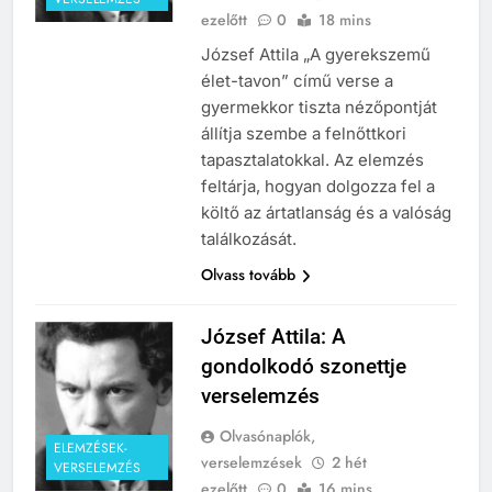
ezelőtt
0
18 mins
József Attila „A gyerekszemű
élet-tavon” című verse a
gyermekkor tiszta nézőpontját
állítja szembe a felnőttkori
tapasztalatokkal. Az elemzés
feltárja, hogyan dolgozza fel a
költő az ártatlanság és a valóság
találkozását.
Olvass tovább
József Attila: A
gondolkodó szonettje
verselemzés
Olvasónaplók,
ELEMZÉSEK-
verselemzések
2 hét
VERSELEMZÉS
ezelőtt
0
16 mins