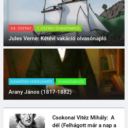
5-8. OSZTÁLY
7. OSZTÁLY OLVASÓNAPLÓ
Jules Verne: Kétévi vakáció olvasónapló
ELEMZÉSEK-VERSELEMZÉS
OLVASÓNAPLÓK
Arany János (1817-1882)
Csokonai Vitéz Mihály: A
dél (Felhágott már a nap a