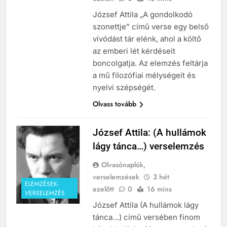
József Attila „A gondolkodó
szonettje” című verse egy belső
vívódást tár elénk, ahol a költő
az emberi lét kérdéseit
boncolgatja. Az elemzés feltárja
a mű filozófiai mélységeit és
nyelvi szépségét.
Olvass tovább
József Attila: (A hullámok
lágy tánca…) verselemzés
Olvasónaplók,
verselemzések
3 hét
ELEMZÉSEK-
ezelőtt
0
16 mins
VERSELEMZÉS
József Attila (A hullámok lágy
tánca…) című versében finom