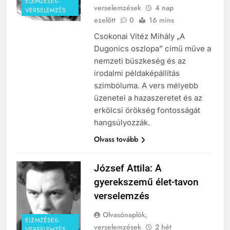
ELEMZÉSEK-
verselemzések
4 nap
VERSELEMZÉS
ezelőtt
0
16 mins
Csokonai Vitéz Mihály „A
Dugonics oszlopa” című műve a
nemzeti büszkeség és az
irodalmi példaképállítás
szimbóluma. A vers mélyebb
üzenetei a hazaszeretet és az
erkölcsi örökség fontosságát
hangsúlyozzák.
Olvass tovább
József Attila: A
gyerekszemű élet-tavon
verselemzés
Olvasónaplók,
ELEMZÉSEK-
verselemzések
2 hét
VERSELEMZÉS