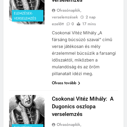
Olvasónaplók,
ELEMZÉSEK-
verselemzések
2 nap
VERSELEMZÉS
ezelőtt
0
17 mins
Csokonai Vitéz Mihály „A
fársáng búcsúzó szavai” című
verse játékosan és mély
érzelemmel búcsúzik a farsangi
időszaktól, miközben a
mulandóság és az öröm
pillanatait idézi meg.
Olvass tovább
Csokonai Vitéz Mihály: A
Dugonics oszlopa
verselemzés
Olvasónaplók,