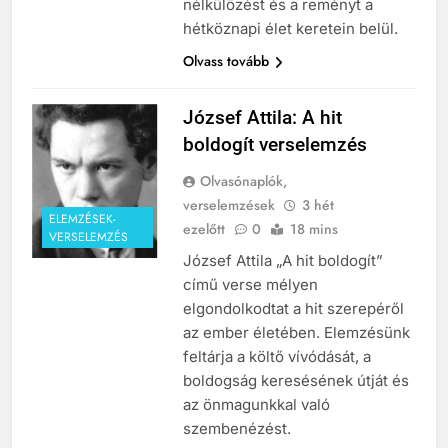
nélkülözést és a reményt a
hétköznapi élet keretein belül.
Olvass tovább
József Attila: A hit
boldogít verselemzés
Olvasónaplók,
verselemzések
3 hét
ELEMZÉSEK-
ezelőtt
0
18 mins
VERSELEMZÉS
József Attila „A hit boldogít”
című verse mélyen
elgondolkodtat a hit szerepéről
az ember életében. Elemzésünk
feltárja a költő vívódását, a
boldogság keresésének útját és
az önmagunkkal való
szembenézést.