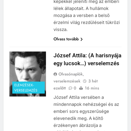
képekkel jeleníti meg az emberi
lélek állapotait. A hullámok
mozgása a versben a belső
érzelmi világ rezdüléseit tükrözi
vissza.
Olvass tovább
József Attila: (A harisnyája
egy lucsok…) verselemzés
Olvasónaplók,
verselemzések
3 hét
ELEMZÉSEK-
ezelőtt
0
16 mins
VERSELEMZÉS
József Attila versében a
mindennapok nehézségei és az
emberi sors egyszerűsége
elevenedik meg. A költő
érzékenyen ábrázolja a