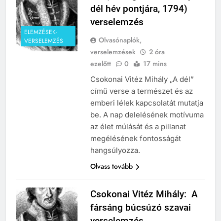
dél hév pontjára, 1794)
verselemzés
ELEMZÉSEK-
Olvasónaplók,
VERSELEMZÉS
verselemzések
2 óra
ezelőtt
0
17 mins
Csokonai Vitéz Mihály „A dél”
című verse a természet és az
emberi lélek kapcsolatát mutatja
be. A nap delelésének motívuma
az élet múlását és a pillanat
megélésének fontosságát
hangsúlyozza.
Olvass tovább
Csokonai Vitéz Mihály: A
fársáng búcsúzó szavai
verselemzés