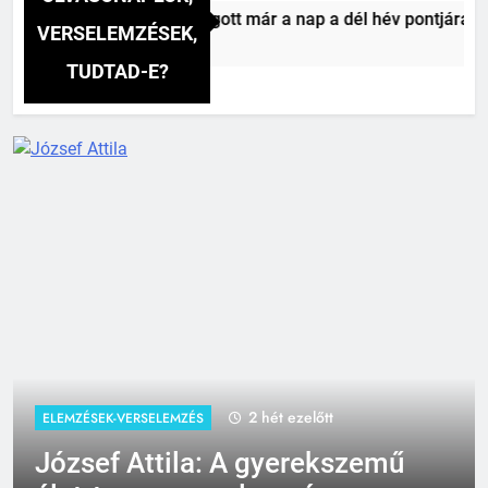
 Mihály: A dél (Felhágott már a nap a dél hév pontjára, 1794)
VERSELEMZÉSEK,
TUDTAD-E?
2 óra ezelőtt
ELEMZÉSEK-VERSELEMZÉS
Csokonai Vitéz Mihály: A dél