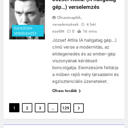
Mikor volt a római birodalom
gép…) verselemzés
bukása, és mi történt utána?
MIKOR VOLT?
Olvasónaplók,
TÖRTÉNELEM ÉRDEKESSÉGEK
verselemzések
4 hét
ELEMZÉSEK-
ezelőtt
0
16 mins
VERSELEMZÉS
1
József Attila (A hallgatag gép…)
Ki volt Zeusz?
című verse a modernitás, az
KIK VOLTAK?
elidegenedés és az ember-gép
TÖRTÉNELEM ÉRDEKESSÉGEK
viszonyának kérdéseit
boncolgatja. Elemzésünk feltárja
2
a műben rejlő mély társadalmi és
Mikor volt a thermopülai csata?
egzisztenciális üzeneteket.
MIKOR VOLT?
Olvass tovább
TÖRTÉNELEM ÉRDEKESSÉGEK
408
1
2
3
…
129
3
Gárdonyi Géza: Az egri csillagok
Mikor volt a nyugatrómai
olvasónapló
birodalom bukása?
5-8. OSZTÁLY
6. OSZTÁLY OLVASÓNAPLÓ