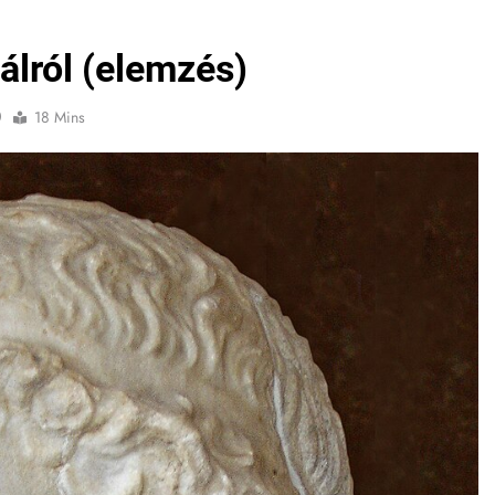
álról (elemzés)
0
18 Mins