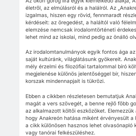
Az ókori görög líra egyik kiemelkedő alakja, 
életről, az elmúlásról és a halálról. Az „Ana
izgalmas, hiszen egy rövid, fennmaradt részl
kérdéseit: az öregedést, a haláltól való féle
elemzése nemcsak irodalomtörténeti érdekess
lehet mind az iskolai, mind pedig az önálló o
Az irodalomtanulmányok egyik fontos ága az 
saját kultúránk, világlátásunk gyökereit. A
mély érzelmi és filozófiai tartalommal bíró k
megjelenése különös jelentőséggel bír, hiszen 
korszak mindennapjait is tükrözi.
Ebben a cikkben részletesen bemutatjuk Anak
magát a vers szövegét, a benne rejlő főbb go
az alkalmazott költői eszközöket. Elemezzük a 
hogy Anakreón hatása miként érvényesült a 
a cikk különösen hasznos lehet olvasónapló k
vagy tanórai felkészüléshez.