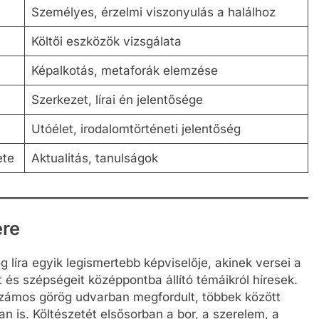
Személyes, érzelmi viszonyulás a halálhoz
Költői eszközök vizsgálata
Képalkotás, metaforák elemzése
Szerkezet, lírai én jelentősége
Utóélet, irodalomtörténeti jelentőség
ete
Aktualitás, tanulságok
ere
g líra egyik legismertebb képviselője, akinek versei a
t és szépségeit középpontba állító témáikról híresek.
számos görög udvarban megfordult, többek között
n is. Költészetét elsősorban a bor, a szerelem, a