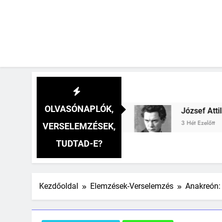
OLVASÓNAPLÓK,
selemzés
József Attila: (A hullámok lágy tánc
3 Hét Ezelőtt
VERSELEMZÉSEK,
TUDTAD-E?
Kezdőoldal
Elemzések-Verselemzés
Anakreón: 