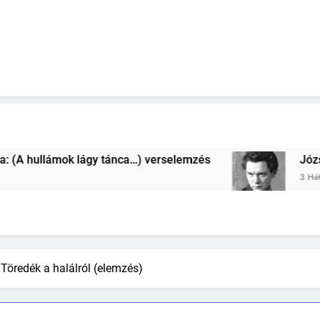
a…) verselemzés
József Attila: (A harisnyája
3 Hét Ezelőtt
Töredék a halálról (elemzés)