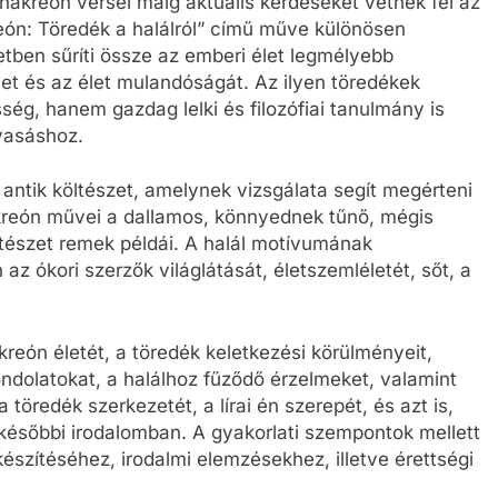
Anakreón versei máig aktuális kérdéseket vetnek fel az
kreón: Töredék a halálról” című műve különösen
etben sűríti össze az emberi élet legmélyebb
lmet és az élet mulandóságát. Az ilyen töredékek
ég, hanem gazdag lelki és filozófiai tanulmány is
lvasáshoz.
antik költészet, amelynek vizsgálata segít megérteni
nakreón művei a dallamos, könnyednek tűnő, mégis
öltészet remek példái. A halál motívumának
az ókori szerzők világlátását, életszemléletét, sőt, a
reón életét, a töredék keletkezési körülményeit,
ndolatokat, a halálhoz fűződő érzelmeket, valamint
töredék szerkezetét, a lírai én szerepét, és azt is,
későbbi irodalomban. A gyakorlati szempontok mellett
észítéséhez, irodalmi elemzésekhez, illetve érettségi