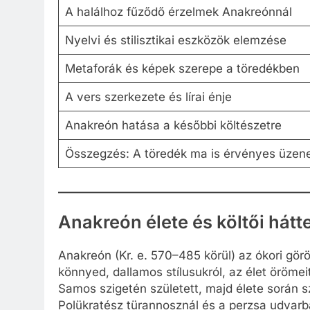
A halálhoz fűződő érzelmek Anakreónnál
Nyelvi és stilisztikai eszközök elemzése
Metaforák és képek szerepe a töredékben
A vers szerkezete és lírai énje
Anakreón hatása a későbbi költészetre
Összegzés: A töredék ma is érvényes üzen
Anakreón élete és költői hátt
Anakreón (Kr. e. 570–485 körül) az ókori görö
könnyed, dallamos stílusukról, az élet örömei
Samos szigetén született, majd élete során 
Polükratész türannosznál és a perzsa udvarba