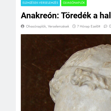
ELEMZÉSEK-VERSELEMZÉS
OLVASÓNAPLÓK
Anakreón: Töredék a hal
Olvasónaplók, Verselemzések
7 Hónap Ezelőtt