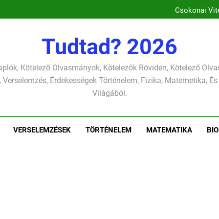
Csokonai Vitéz Mi
Csokonai Vit
József A
József
Csokonai Vitéz Mi
Tudtad? 2026
Csokonai Vit
József A
József
plók, Kötelező Olvasmányok, Kötelezők Röviden, Kötelező Ol
 Verselemzés, Érdekességek Történelem, Fizika, Matemetika, És
Világából.
VERSELEMZÉSEK
TÖRTÉNELEM
MATEMATIKA
BIO