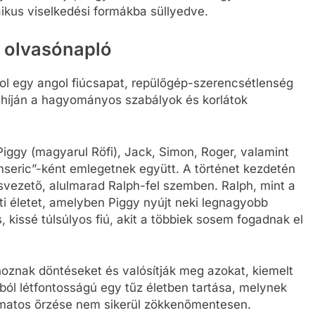
aikus viselkedési formákba süllyedve.
a olvasónapló
ahol egy angol fiúcsapat, repülőgép-szerencsétlenség
t híján a hagyományos szabályok és korlátok
Piggy (magyarul Röfi), Jack, Simon, Roger, valamint
mseric”-ként emlegetnek együtt. A történet kezdetén
usvezető, alulmarad Ralph-fel szemben. Ralph, mint a
eti életet, amelyben Piggy nyújt neki legnagyobb
kissé túlsúlyos fiú, akit a többiek sosem fogadnak el
oznak döntéseket és valósítják meg azokat, kiemelt
élból létfontosságú egy tűz életben tartása, melynek
yamatos őrzése nem sikerül zökkenőmentesen.