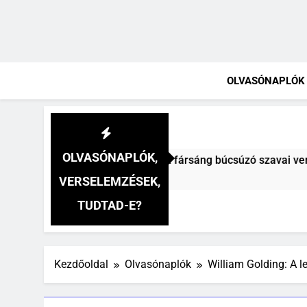
OLVASÓNAPLÓK
OLVASÓNAPLÓK,
téz Mihály: A fársáng búcsúzó szavai verselemzés
VERSELEMZÉSEK,
TUDTAD-E?
Kezdőoldal
Olvasónaplók
William Golding: A l