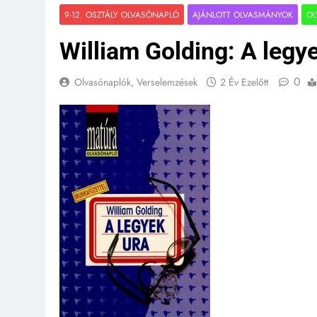
9-12. OSZTÁLY OLVASÓNAPLÓ
AJÁNLOTT OLVASMÁNYOK
OL
William Golding: A legy
0
Olvasónaplók, Verselemzések
2 Év Ezelőtt