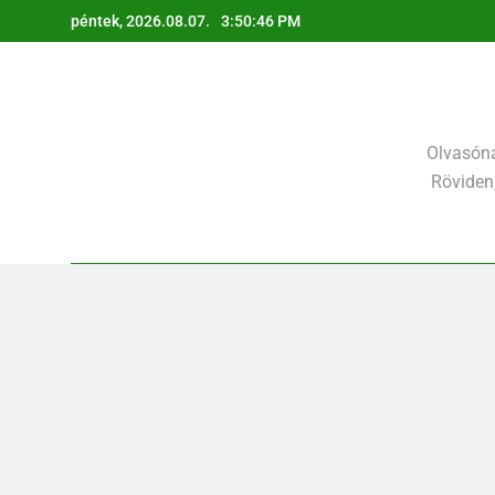
Ugrás
péntek, 2026.08.07.
3:50:48 PM
a
tartalomra
Olvasóna
Röviden,