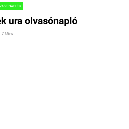
VASÓNAPLÓK
ek ura olvasónapló
7 Mins