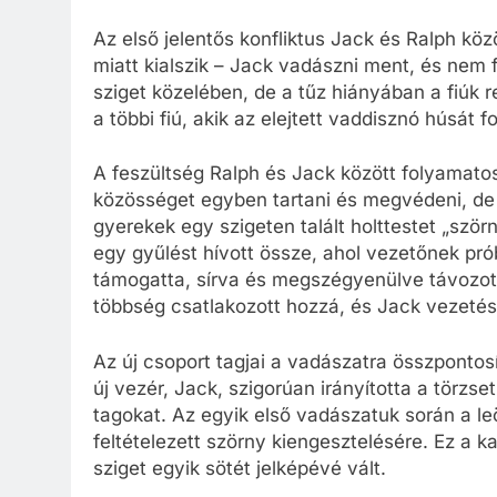
Az első jelentős konfliktus Jack és Ralph köz
miatt kialszik – Jack vadászni ment, és nem f
sziget közelében, de a tűz hiányában a fiúk 
a többi fiú, akik az elejtett vaddisznó húsát 
A feszültség Ralph és Jack között folyamato
közösséget egyben tartani és megvédeni, de a
gyerekek egy szigeten talált holttestet „szörn
egy gyűlést hívott össze, ahol vezetőnek pró
támogatta, sírva és megszégyenülve távozot
többség csatlakozott hozzá, és Jack vezetésé
Az új csoport tagjai a vadászatra összpontos
új vezér, Jack, szigorúan irányította a tör
tagokat. Az egyik első vadászatuk során a leö
feltételezett szörny kiengesztelésére. Ez a k
sziget egyik sötét jelképévé vált.