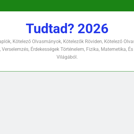
pontjára, 
verselemzés
nap a dé
tavon
versel
pontjára, 
verselemzés
versel
Tudtad? 2026
plók, Kötelező Olvasmányok, Kötelezők Röviden, Kötelező Ol
 Verselemzés, Érdekességek Történelem, Fizika, Matemetika, És
Világából.