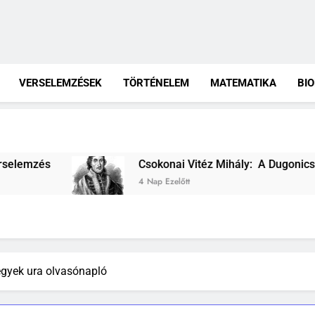
VERSELEMZÉSEK
TÖRTÉNELEM
MATEMATIKA
BI
Csokonai Vitéz Mihály: A Dugonics oszlopa verselemzé
4 Nap Ezelőtt
egyek ura olvasónapló