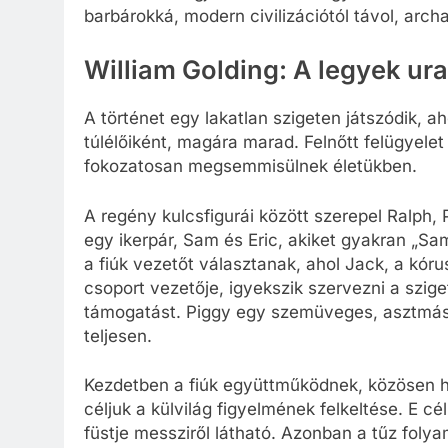
barbárokká, modern civilizációtól távol, arch
William Golding: A legyek ur
A történet egy lakatlan szigeten játszódik, 
túlélőiként, magára marad. Felnőtt felügyele
fokozatosan megsemmisülnek életükben.
A regény kulcsfigurái között szerepel Ralph, 
egy ikerpár, Sam és Eric, akiket gyakran „Sa
a fiúk vezetőt választanak, ahol Jack, a kór
csoport vezetője, igyekszik szervezni a szig
támogatást. Piggy egy szemüveges, asztmás, 
teljesen.
Kezdetben a fiúk együttműködnek, közösen h
céljuk a külvilág figyelmének felkeltése. E c
füstje messziről látható. Azonban a tűz fol