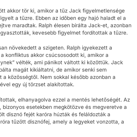
ött akkor tör ki, amikor a tűz Jack figyelmetlensége
igyelt a tűzre. Ebben az időben egy hajó haladt el a
rejtve maradtak. Ralph élesen bírálta Jack-et, azonban
fogyasztották, kevesebb figyelmet fordítottak a tűzre.
san növekedett a szigeten. Ralph igyekezett a
 konfliktus akkor csúcsosodott ki, amikor a
ynek” vélték, ami pánikot váltott ki közöttük. Jack
bálta magát kikiáltatni, de amikor senki sem
t a közösségtől. Nem sokkal később azonban a
vel egy új törzset alakítottak.
ítottak, elhanyagolva ezzel a mentés lehetőségét. Az
zset, bizonyos esetekben megkötözve és megveretve a
lt disznó fejét karóra húzták és feláldozták a
aróra tűzött disznófej, amely a legyeket vonzotta, a