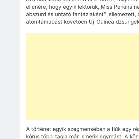
ellenére, hogy egyik lektoruk, Miss Perkins 
abszurd és untató fantáziaként” jellemezett,
atomtámadást követően Új-Guinea dzsungel
A történet egyik szegmensében a fiúk egy ré
kórus többi tagja már ismerik egymást. A kö