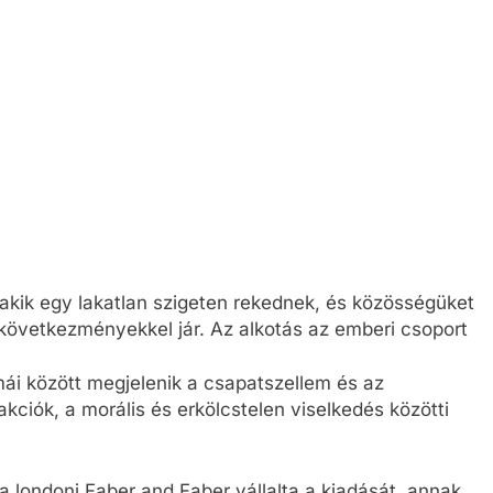
, akik egy lakatlan szigeten rekednek, és közösségüket
s következményekkel jár. Az alkotás az emberi csoport
mái között megjelenik a csapatszellem és az
akciók, a morális és erkölcstelen viselkedés közötti
 londoni Faber and Faber vállalta a kiadását, annak