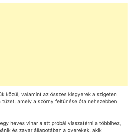
úk közül, valamint az összes kisgyerek a szigeten
a tüzet, amely a szörny feltűnése óta nehezebben
 egy heves vihar alatt próbál visszatérni a többihez,
 pánik és zavar állapotában a gyerekek, akik