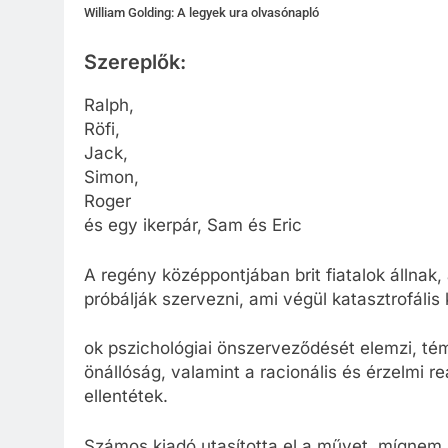
William Golding: A legyek ura olvasónapló
Szereplők:
Ralph,
Röfi,
Jack,
Simon,
Roger
és egy ikerpár, Sam és Eric
A regény középpontjában brit fiatalok állnak
próbálják szervezni, ami végül katasztrofáli
ok pszichológiai önszerveződését elemzi, té
önállóság, valamint a racionális és érzelmi re
ellentétek.
Számos kiadó utasította el a művet, mígnem a