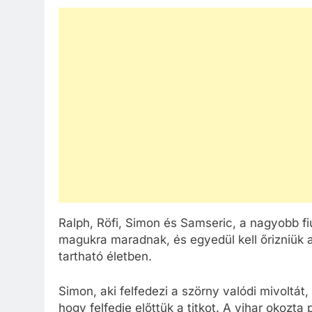
Ralph, Röfi, Simon és Samseric, a nagyobb fi
magukra maradnak, és egyedül kell őrizniük 
tartható életben.
Simon, aki felfedezi a szörny valódi mivoltát,
hogy felfedje előttük a titkot. A vihar okozta