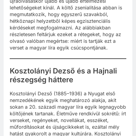
újraolvasáskor újabb és újabb értelmezési
lehetőségeket kínál. A költő zsenialitása abban is
megmutatkozik, hogy egyszerű szavakból,
hétköznapi helyzetből képes egzisztenciális
kérdéseket megfogalmazni. Az alábbiakban
részletesen feltárjuk ezeket a rétegeket, hogy az
olvasó valóban megértse: miért is tartják ezt a
verset a magyar líra egyik csúcspontjának.
Kosztolányi Dezső és a Hajnali
részegség háttere
Kosztolányi Dezső (1885–1936) a Nyugat első
nemzedékének egyik meghatározó alakja, akit
sokan a 20. századi magyar líra egyik legnagyobb
költőjének tartanak. Életműve rendkívül sokrétű: írt
verseket, regényeket, novellákat, esszéket,
műfordításokat és újságcikkeket is, ezáltal mély
hatást gyakorolt a magyar kultúrára. Kosztolányi