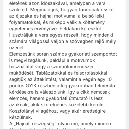
életének azon időszakával, amelyben a vers
született. Megmutatjuk, hogyan fonódnak össze
az éjszaka és hajnal motívumai a belső lelki
folyamatokkal, és miképp válik a költemény
egyetemes érvényűvé. Példákon keresztül
illusztráljuk a vers egyes részeit, hogy mindenki
számára világossá váljon a szövegben rejlő mély
üzenet.
Elemzésünk során számos gyakorlati szempontot
is megvizsgálunk, például a motívumok
használatát vagy a szimbólumrendszer
működését. Táblázatokkal és felsorolásokkal
segítjük az áttekintést, valamint a végén egy 10
pontos GYIK részben a leggyakrabban felmerülő
kérdésekre is válaszolunk. Így a cikk nemcsak
elemzés, hanem gyakorlati útmutató is lesz
azoknak, akik szeretnének közelebb kerülni
Kosztolányi világához, vagy akár érettségire
készülnek.
A „Hajnali részegség” olyan mű, amely minden