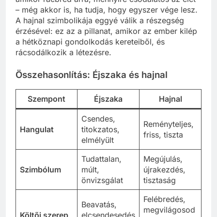
– még akkor is, ha tudja, hogy egyszer vége lesz.
A hajnal szimbolikája eggyé válik a részegség
érzésével: ez az a pillanat, amikor az ember kilép
a hétköznapi gondolkodás kereteiből, és
rácsodálkozik a létezésre.
Összehasonlítás: Éjszaka és hajnal
Szempont
Éjszaka
Hajnal
Csendes,
Reményteljes,
Hangulat
titokzatos,
friss, tiszta
elmélyült
Tudattalan,
Megújulás,
Szimbólum
múlt,
újrakezdés,
önvizsgálat
tisztaság
Felébredés,
Beavatás,
megvilágosod
Költői szerep
elcsendesedés