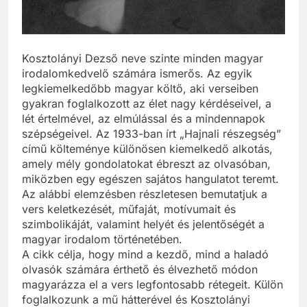
Kosztolányi Dezső neve szinte minden magyar
irodalomkedvelő számára ismerős. Az egyik
legkiemelkedőbb magyar költő, aki verseiben
gyakran foglalkozott az élet nagy kérdéseivel, a
lét értelmével, az elmúlással és a mindennapok
szépségeivel. Az 1933-ban írt „Hajnali részegség”
című költeménye különösen kiemelkedő alkotás,
amely mély gondolatokat ébreszt az olvasóban,
miközben egy egészen sajátos hangulatot teremt.
Az alábbi elemzésben részletesen bemutatjuk a
vers keletkezését, műfaját, motívumait és
szimbolikáját, valamint helyét és jelentőségét a
magyar irodalom történetében.
A cikk célja, hogy mind a kezdő, mind a haladó
olvasók számára érthető és élvezhető módon
magyarázza el a vers legfontosabb rétegeit. Külön
foglalkozunk a mű hátterével és Kosztolányi