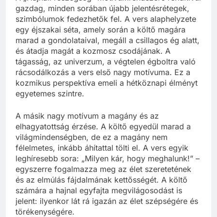
gazdag, minden sorában újabb jelentésrétegek,
szimbólumok fedezhetők fel. A vers alaphelyzete
egy éjszakai séta, amely során a költő magára
marad a gondolataival, megáll a csillagos ég alatt,
és átadja magát a kozmosz csodájának. A
tágasság, az univerzum, a végtelen égboltra való
rácsodálkozás a vers első nagy motívuma. Ez a
kozmikus perspektíva emeli a hétköznapi élményt
egyetemes szintre.
A másik nagy motívum a magány és az
elhagyatottság érzése. A költő egyedül marad a
világmindenségben, de ez a magány nem
félelmetes, inkább áhítattal tölti el. A vers egyik
leghíresebb sora: „Milyen kár, hogy meghalunk!” –
egyszerre fogalmazza meg az élet szeretetének
és az elmúlás fájdalmának kettősségét. A költő
számára a hajnal egyfajta megvilágosodást is
jelent: ilyenkor lát rá igazán az élet szépségére és
törékenységére.