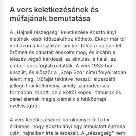
A vers keletkezésének és
műfajának bemutatása
A „Hajnali részegség” keletkezése Kosztolányi
életének késői időszakához köthető. Ekkor már túl
volt azon a korszakán, amikor főleg a polgári lét
örömeit és bánatait énekelte meg, és inkább a
létezés végső kérdései, az elmúlás, a halál, az
emberi sors foglalkoztatták. A vers 1933-ban
készült, és először a „Szép Szó” című folyóiratban
jelent meg. Műfaját tekintve hosszú, elbeszélő
jellegű lírai költemény, amely szabadverses
formában íródott, de a költői képek, ritmusok és
zenei elemek mégis kiemelik a hétköznapi
nyelviségből.
A vers keletkezésének körülményeiről tudni
érdemes, hogy Kosztolányi egy átmulatott éjszaka
után, hajnalban írta le érzéseit. A „részegség” nem