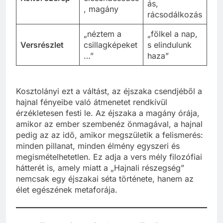
ás,
, magány
rácsodálkozás
„néztem a
„fölkel a nap,
Versrészlet
csillagképeket
s elindulunk
…”
haza”
Kosztolányi ezt a váltást, az éjszaka csendjéből a
hajnal fényeibe való átmenetet rendkívül
érzékletesen festi le. Az éjszaka a magány órája,
amikor az ember szembenéz önmagával, a hajnal
pedig az az idő, amikor megszületik a felismerés:
minden pillanat, minden élmény egyszeri és
megismételhetetlen. Ez adja a vers mély filozófiai
hátterét is, amely miatt a „Hajnali részegség”
nemcsak egy éjszakai séta története, hanem az
élet egészének metaforája.