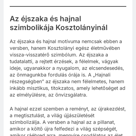
Az éjszaka és hajnal
szimbolikája Kosztolányinál
Az éjszaka és hajnal motívuma nemcsak ebben a
versben, hanem Kosztolányi egész életművében
vissza-visszatérő szimbólum. Az éjszaka a
tudatalatti, a rejtett érzések, a félelmek, vágyak
ideje, ugyanakkor a nyugalom, az elcsendesedés,
az önmagunkba fordulás órája is. A „Hajnali
részegségben” az éjszaka nem félelmetes, hanem
inkább misztikus, titokzatos, amely lehetőséget ad
az elmélyülésre, az önvizsgálatra.
A hajnal ezzel szemben a reményt, az újrakezdést,
a megtisztulást, a világ újjászületését
szimbolizálja. A versben a hajnal az a pillanat,
amikor a költő újra felfedezi a világ szépségét,
amikor ráébred arra, mennyire csodálatos az élet