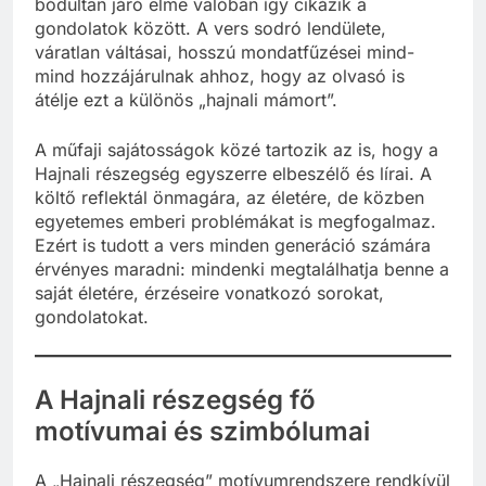
bódultan járó elme valóban így cikázik a
gondolatok között. A vers sodró lendülete,
váratlan váltásai, hosszú mondatfűzései mind-
mind hozzájárulnak ahhoz, hogy az olvasó is
átélje ezt a különös „hajnali mámort”.
A műfaji sajátosságok közé tartozik az is, hogy a
Hajnali részegség egyszerre elbeszélő és lírai. A
költő reflektál önmagára, az életére, de közben
egyetemes emberi problémákat is megfogalmaz.
Ezért is tudott a vers minden generáció számára
érvényes maradni: mindenki megtalálhatja benne a
saját életére, érzéseire vonatkozó sorokat,
gondolatokat.
A Hajnali részegség fő
motívumai és szimbólumai
A „Hajnali részegség” motívumrendszere rendkívül