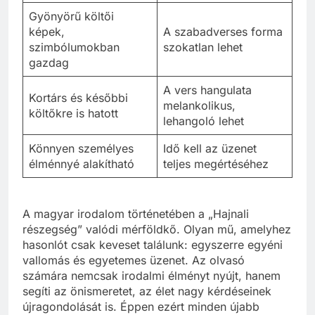
Gyönyörű költői
képek,
A szabadverses forma
szimbólumokban
szokatlan lehet
gazdag
A vers hangulata
Kortárs és későbbi
melankolikus,
költőkre is hatott
lehangoló lehet
Könnyen személyes
Idő kell az üzenet
élménnyé alakítható
teljes megértéséhez
A magyar irodalom történetében a „Hajnali
részegség” valódi mérföldkő. Olyan mű, amelyhez
hasonlót csak keveset találunk: egyszerre egyéni
vallomás és egyetemes üzenet. Az olvasó
számára nemcsak irodalmi élményt nyújt, hanem
segíti az önismeretet, az élet nagy kérdéseinek
újragondolását is. Éppen ezért minden újabb