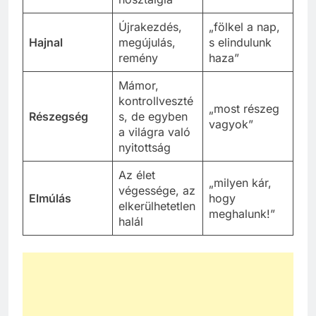
Újrakezdés,
„fölkel a nap,
Hajnal
megújulás,
s elindulunk
remény
haza”
Mámor,
kontrollveszté
„most részeg
Részegség
s, de egyben
vagyok”
a világra való
nyitottság
Az élet
„milyen kár,
végessége, az
Elmúlás
hogy
elkerülhetetlen
meghalunk!”
halál