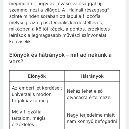
megmutatni, hogy az olvasó valósággal új
szemmel nézi a világot. A „Hajnali részegség”
szinte minden sorában ott lapul a filozófiai
mélység, az egzisztenciális kérdésfeltevés,
miközben a költői képek, a pontos, érzékletes
leírások a legmagasabb művészi színvonalat
képviselik.
Előnyök és hátrányok – mit ad nekünk a
vers?
Előnyök
Hátrányok
Az emberi lét kérdéseit
Nehéz lehet első
univerzális módon
olvasásra értelmezni
fogalmazza meg
Mély filozófiai
Nagy terjedelme miatt
tartalom, mégis
nem könnyű befogadni
érzékletes