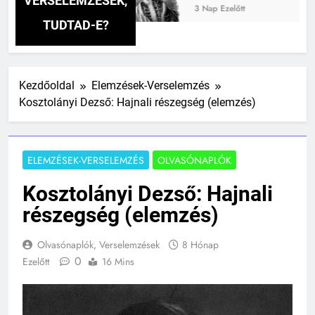
VERSELEMZÉSEK,
3 Nap Ezelőtt
TUDTAD-E?
Kezdőoldal
Elemzések-Verselemzés
Kosztolányi Dezső: Hajnali részegség (elemzés)
ELEMZÉSEK-VERSELEMZÉS
OLVASÓNAPLÓK
Kosztolányi Dezső: Hajnali
részegség (elemzés)
Olvasónaplók, Verselemzések
8 Hónap
0
Ezelőtt
16 Mins