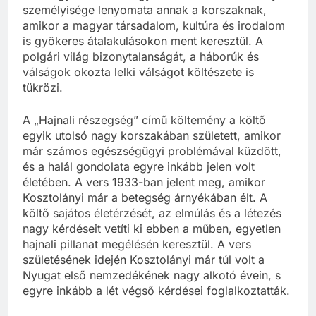
személyisége lenyomata annak a korszaknak,
amikor a magyar társadalom, kultúra és irodalom
is gyökeres átalakulásokon ment keresztül. A
polgári világ bizonytalanságát, a háborúk és
válságok okozta lelki válságot költészete is
tükrözi.
A „Hajnali részegség” című költemény a költő
egyik utolsó nagy korszakában született, amikor
már számos egészségügyi problémával küzdött,
és a halál gondolata egyre inkább jelen volt
életében. A vers 1933-ban jelent meg, amikor
Kosztolányi már a betegség árnyékában élt. A
költő sajátos életérzését, az elmúlás és a létezés
nagy kérdéseit vetíti ki ebben a műben, egyetlen
hajnali pillanat megélésén keresztül. A vers
születésének idején Kosztolányi már túl volt a
Nyugat első nemzedékének nagy alkotó évein, s
egyre inkább a lét végső kérdései foglalkoztatták.