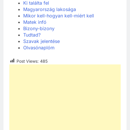
Ki találta fel
Ma
gyarország lakosága
Mikor kell-hogyan kell-miért kell
Matek
infó
Bizony-bizony
Tudtad?
Szavak jelentése
Olvasónaplóm
Post Views:
485