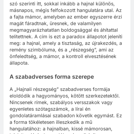
szó szerinti itt, sokkal inkább a hajnal különös,
másnapos, mégis felfokozott hangulatára utal. Az
a fajta mámor, amelyben az ember egyszerre érzi
magát fáradtnak, üresnek, de valamilyen
megmagyarázhatatlan boldogsággal és áhítattal
telítettnek. A cím is ezt a paradox állapotot jeleníti
meg: a hajnal, amely a tisztaság, az újrakezdés, a
remény szimbóluma, és a „részegség”, ami az
önfeledtség, a mámor, a kontroll elvesztésének
állapota.
A szabadverses forma szerepe
A „Hajnali részegség” szabadverses formája
eloldódik a hagyományos, kötött szerkezetektől.
Nincsenek rímek, szabályos versszakok vagy
egyenletes szótagszámok, a lírai én
gondolatáramlásai szabadon követik egymást. Ez
a forma tökéletesen illeszkedik a mű
hangulatához: a hajnalban, kissé mámorosan,