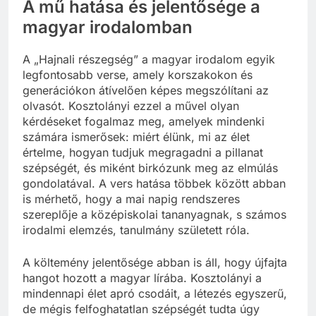
A mű hatása és jelentősége a
magyar irodalomban
A „Hajnali részegség” a magyar irodalom egyik
legfontosabb verse, amely korszakokon és
generációkon átívelően képes megszólítani az
olvasót. Kosztolányi ezzel a művel olyan
kérdéseket fogalmaz meg, amelyek mindenki
számára ismerősek: miért élünk, mi az élet
értelme, hogyan tudjuk megragadni a pillanat
szépségét, és miként birkózunk meg az elmúlás
gondolatával. A vers hatása többek között abban
is mérhető, hogy a mai napig rendszeres
szereplője a középiskolai tananyagnak, s számos
irodalmi elemzés, tanulmány született róla.
A költemény jelentősége abban is áll, hogy újfajta
hangot hozott a magyar lírába. Kosztolányi a
mindennapi élet apró csodáit, a létezés egyszerű,
de mégis felfoghatatlan szépségét tudta úgy