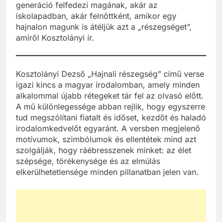
generáció felfedezi magának, akár az
iskolapadban, akár felnőttként, amikor egy
hajnalon magunk is átéljük azt a „részegséget”,
amiről Kosztolányi ír.
Kosztolányi Dezső „Hajnali részegség” című verse
igazi kincs a magyar irodalomban, amely minden
alkalommal újabb rétegeket tár fel az olvasó előtt.
A mű különlegessége abban rejlik, hogy egyszerre
tud megszólítani fiatalt és időset, kezdőt és haladó
irodalomkedvelőt egyaránt. A versben megjelenő
motívumok, szimbólumok és ellentétek mind azt
szolgálják, hogy ráébresszenek minket: az élet
szépsége, törékenysége és az elmúlás
elkerülhetetlensége minden pillanatban jelen van.