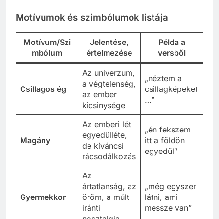
Motívumok és szimbólumok listája
Motívum/Szi
Jelentése,
Példa a
mbólum
értelmezése
versből
Az univerzum,
„néztem a
a végtelenség,
Csillagos ég
csillagképeket
az ember
…”
kicsinysége
Az emberi lét
„én fekszem
egyedülléte,
Magány
itt a földön
de kíváncsi
egyedül”
rácsodálkozás
Az
ártatlanság, az
„még egyszer
Gyermekkor
öröm, a múlt
látni, ami
iránti
messze van”
nosztalgia