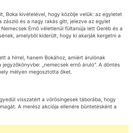
t, Boka kivételével, hogy közölje velük: az egyletet
 a zászló és a nagy rakás gitt, jelezve az egylet
emecsek Ernő véletlenül fültanúja lett Geréb és a
nek, amelyből kiderült, hogy ki akarják kergetni a
t a hírrel, hanem Bokához, amiért árulónak
 a jegyzőkönyvbe: „nemecsek ernő áruló”. A döntés
amely mélyen megosztotta őket.
gyedül visszatért a vörösingesek táborába, hogy
e magát. A merész akciója ellenére büntetésként a