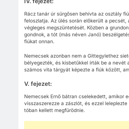
IV. fejezet:
Rácz tanár úr sürgősen behívta az osztály fiúi
feloszlatja. Az ülés során előkerült a pecsét,
végleges megszüntetését. Közben a grundon N
gondnok, a tót (más néven Janó) beszélgetésé
fiúkat onnan.
Nemecsek azonban nem a Gittegylethez sietet
bélyegezték, és kisbetűkkel írták be a nevét
számos vita tárgyát képezte a fiúk között, 
V. fejezet:
Nemecsek Ernő bátran cselekedett, amikor e
visszaszerezze a zászlót, és ezzel leleplezt
tóban kellett megfürödnie.