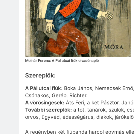
Molnár Ferenc: A Pál utcai fiúk olvasónapló
Szereplők:
A Pál utcai fiúk:
Boka János, Nemecsek Ernő, 
Csónakos, Geréb, Richter.
A vörösingesek:
Áts Feri, a két Pásztor, Janó
További szereplők:
a tót, tanárok, szülők, c
orvos, ügyvéd, édességárus, diákok, járókel
A regényben két fiúbanda harcol egymás ellen