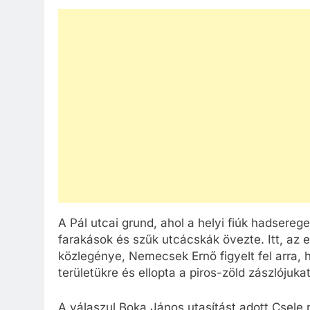
A Pál utcai grund, ahol a helyi fiúk hadserege
farakások és szűk utcácskák övezte. Itt, az 
közlegénye, Nemecsek Ernő figyelt fel arra, 
területükre és ellopta a piros-zöld zászlójukat
A válaszul Boka János utasítást adott Csele 