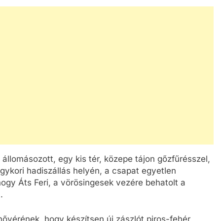
 állomásozott, egy kis tér, közepe tájon gőzfűrésszel,
egykori hadiszállás helyén, a csapat egyetlen
hogy Áts Feri, a vörösingesek vezére behatolt a
.
nővérének, hogy készítsen új zászlót piros-fehér