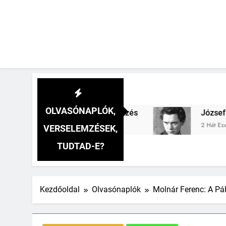
OLVASÓNAPLÓK,
lopa verselemzés
József Attila: A gyerekszem
2 Hét Ezelőtt
VERSELEMZÉSEK,
TUDTAD-E?
Kezdőoldal
Olvasónaplók
Molnár Ferenc: A Pál