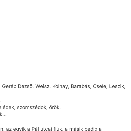
Geréb Dezső, Weisz, Kolnay, Barabás, Csele, Leszik,
,
selédek, szomszédok, őrök,
ők…
, az egyik a Pál utcai fiúk, a másik pedig a