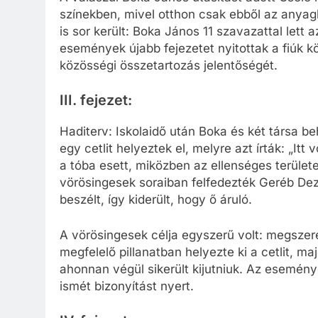
színekben, mivel otthon csak ebből az anyag
is sor került: Boka János 11 szavazattal lett
események újabb fejezetet nyitottak a fiúk kö
közösségi összetartozás jelentőségét.
III. fejezet:
Haditerv: Iskolaidő után Boka és két társa be
egy cetlit helyeztek el, melyre azt írták: „Itt
a tóba esett, miközben az ellenséges terüle
vörösingesek soraiban felfedezték Geréb Dezs
beszélt, így kiderült, hogy ő áruló.
A vörösingesek célja egyszerű volt: megszere
megfelelő pillanatban helyezte ki a cetlit, m
ahonnan végül sikerült kijutniuk. Az esemény
ismét bizonyítást nyert.