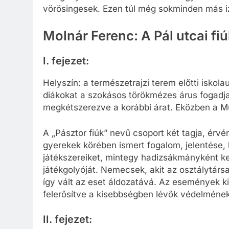
vörösingesek. Ezen túl még sokminden más i
Molnár Ferenc: A Pál utcai fi
I. fejezet:
Helyszín: a természetrajzi terem előtti iskol
diákokat a szokásos törökmézes árus fogadja,
megkétszerezve a korábbi árat. Eközben a M
A „Pásztor fiúk” nevű csoport két tagja, érv
gyerekek körében ismert fogalom, jelentése,
játékszereiket, mintegy hadizsákmányként 
játékgolyóját. Nemecsek, akit az osztálytárs
így vált az eset áldozatává. Az események ki
felerősítve a kisebbségben lévők védelmének
II. fejezet: