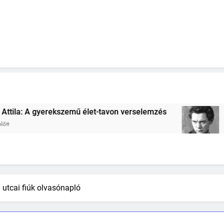
ű élet-tavon verselemzés
József Attila: A go
2 Hét Ezelőtt
 utcai fiúk olvasónapló