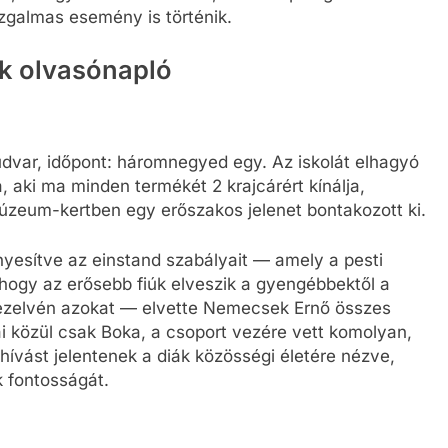
zgalmas esemény is történik.
úk olvasónapló
audvar, időpont: háromnegyed egy. Az iskolát elhagyó
 aki ma minden termékét 2 krajcárért kínálja,
úzeum-kertben egy erőszakos jelenet bontakozott ki.
ényesítve az einstand szabályait — amely a pesti
 hogy az erősebb fiúk elveszik a gyengébbektől a
kezelvén azokat — elvette Nemecsek Ernő összes
ai közül csak Boka, a csoport vezére vett komolyan,
hívást jelentenek a diák közösségi életére nézve,
 fontosságát.