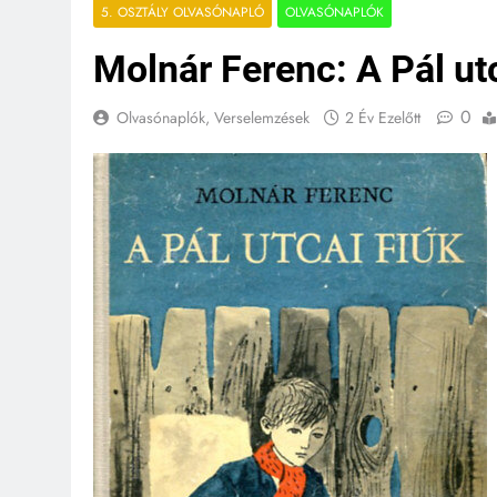
5. OSZTÁLY OLVASÓNAPLÓ
OLVASÓNAPLÓK
Molnár Ferenc: A Pál ut
0
Olvasónaplók, Verselemzések
2 Év Ezelőtt