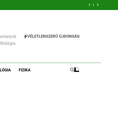
emzés
verselemzés
verselemzés
VÉLETLENSZERŰ ÚJDONSÁG
vasmányok
 Biológia
LÓGIA
FIZIKA
241
Ki találta fel a gőzgépet?
KI TALÁLTA FEL
TÖRTÉNELEM ÉRDEKESSÉGEK
242
Kik voltak a három
királyok?