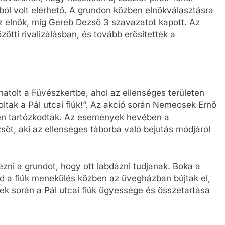
ból volt elérhető. A grundon közben elnökválasztásra
 az elnök, míg Geréb Dezső 3 szavazatot kapott. Az
zötti rivalizálásban, és tovább erősítették a
hatolt a Füvészkertbe, ahol az ellenséges területen
 voltak a Pál utcai fiúk!”. Az akció során Nemecsek Ernő
ten tartózkodtak. Az események hevében a
őt, aki az ellenséges táborba való bejutás módjáról
zni a grundot, hogy ott labdázni tudjanak. Boka a
ajd a fiúk menekülés közben az üvegházban bújtak el,
ek során a Pál utcai fiúk ügyessége és összetartása