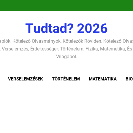
verselemzés
versel
szonettje
verselemzés
Tudtad? 2026
plók, Kötelező Olvasmányok, Kötelezők Röviden, Kötelező Ol
 Verselemzés, Érdekességek Történelem, Fizika, Matemetika, És
Világából.
VERSELEMZÉSEK
TÖRTÉNELEM
MATEMATIKA
BIO