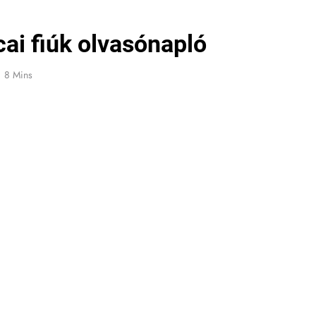
cai fiúk olvasónapló
8 Mins