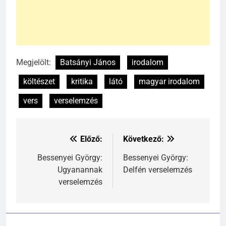
Megjelölt:
Batsányi János
irodalom
költészet
kritika
látó
magyar irodalom
vers
verselemzés
Előző:
Következő:
Bejegyzés
navigáció
Bessenyei György:
Bessenyei György:
Ugyanannak
Delfén verselemzés
verselemzés
241
Ki találta fel a gőzgépet?
KI TALÁLTA FEL