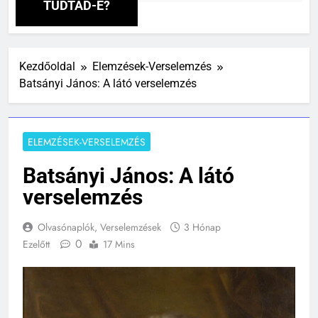
Óra Ezelőtt
TUDTAD-E?
Kezdőoldal
Elemzések-Verselemzés
Batsányi János: A látó verselemzés
ELEMZÉSEK-VERSELEMZÉS
Batsányi János: A látó
verselemzés
Olvasónaplók, Verselemzések
3 Hónap
0
Ezelőtt
17 Mins