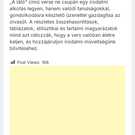
A fenti elemzés segít abban, hogy Batsányi János
„A látó” című verse ne csupán egy irodalmi
alkotás legyen, hanem valódi tanulságokkal,
gondolkodásra késztető üzenettel gazdagítsa az
olvasót. A részletes összehasonlítások,
táblázatok, stilisztikai és tartalmi magyarázatok
mind azt célozzák, hogy a vers valóban életre
keljen, és hozzájáruljon irodalmi műveltségünk
bővítéséhez.
Post Views:
168