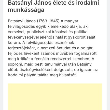
Batsányi János élete és irodalmi
munkássága
Batsányi János (1763–1845) a magyar
felvilágosodás egyik kiemelkedő alakja, aki
verseivel, publicisztikai írásaival és politikai
tevékenységével jelentős hatást gyakorolt saját
korára. A felvilágosodás eszméinek
terjesztőjeként, a nemzeti öntudat és a polgári
fejlődés híveként számos művében fogalmazott
meg kritikát a fennálló rendszerrel szemben. A
soproni, majd pesti tanulmányai után Batsányi
előbb tisztségviselőként dolgozott, de igazán az
irodalmi pályán találta meg hivatását.