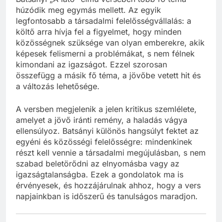
Batsányi „A látó” című versében több fő téma
húzódik meg egymás mellett. Az egyik
legfontosabb a társadalmi felelősségvállalás: a
költő arra hívja fel a figyelmet, hogy minden
közösségnek szüksége van olyan emberekre, akik
képesek felismerni a problémákat, s nem félnek
kimondani az igazságot. Ezzel szorosan
összefügg a másik fő téma, a jövőbe vetett hit és
a változás lehetősége.
A versben megjelenik a jelen kritikus szemlélete,
amelyet a jövő iránti remény, a haladás vágya
ellensúlyoz. Batsányi különös hangsúlyt fektet az
egyéni és közösségi felelősségre: mindenkinek
részt kell vennie a társadalmi megújulásban, s nem
szabad beletörődni az elnyomásba vagy az
igazságtalanságba. Ezek a gondolatok ma is
érvényesek, és hozzájárulnak ahhoz, hogy a vers
napjainkban is időszerű és tanulságos maradjon.