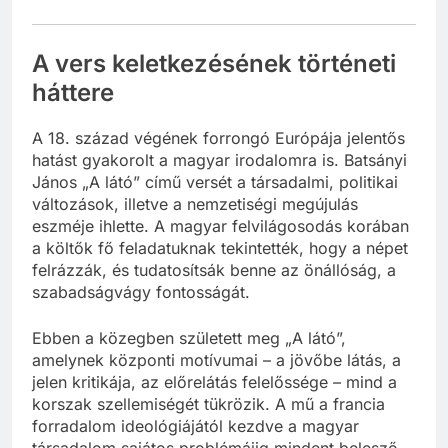
számára.
A vers keletkezésének történeti
háttere
A 18. század végének forrongó Európája jelentős
hatást gyakorolt a magyar irodalomra is. Batsányi
János „A látó” című versét a társadalmi, politikai
változások, illetve a nemzetiségi megújulás
eszméje ihlette. A magyar felvilágosodás korában
a költők fő feladatuknak tekintették, hogy a népet
felrázzák, és tudatosítsák benne az önállóság, a
szabadságvágy fontosságát.
Ebben a közegben született meg „A látó”,
amelynek központi motívumai – a jövőbe látás, a
jelen kritikája, az előrelátás felelőssége – mind a
korszak szellemiségét tükrözik. A mű a francia
forradalom ideológiájától kezdve a magyar