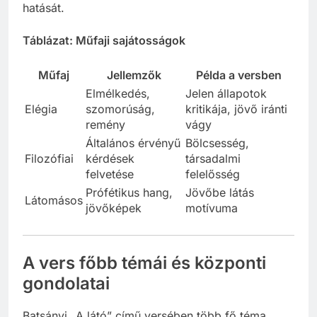
szerkezeti megoldás erősíti a mű üzenetét és
hatását.
Táblázat: Műfaji sajátosságok
Műfaj
Jellemzők
Példa a versben
Elmélkedés,
Jelen állapotok
Elégia
szomorúság,
kritikája, jövő iránti
remény
vágy
Általános érvényű
Bölcsesség,
Filozófiai
kérdések
társadalmi
felvetése
felelősség
Prófétikus hang,
Jövőbe látás
Látomásos
jövőképek
motívuma
A vers főbb témái és központi
gondolatai