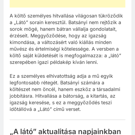
A költő személyes hitvallása világosan tükröződik
a „Látó” sorain keresztül. Batsányi nem rejtőzik a
sorok mögé, hanem bátran vállalja gondolatait,
érzéseit. Meggyőződése, hogy az igazság
kimondása, a változásért való kiállás minden
művész és értelmiségi kötelessége. A versben a
költő saját küldetését is megfogalmazza: a „látó”
szerepében igazi példakép kíván lenni.
Ez a személyes elhivatottság adja a mű egyik
legfontosabb rétegét. Batsányi számára a
költészet nem öncél, hanem eszköz a társadalmi
jobbításra. Hitvallása a bátorság, a kitartás, az
igazság keresése, s ez a meggyőződés teszi
időtállóvá a „Látó” című verset.