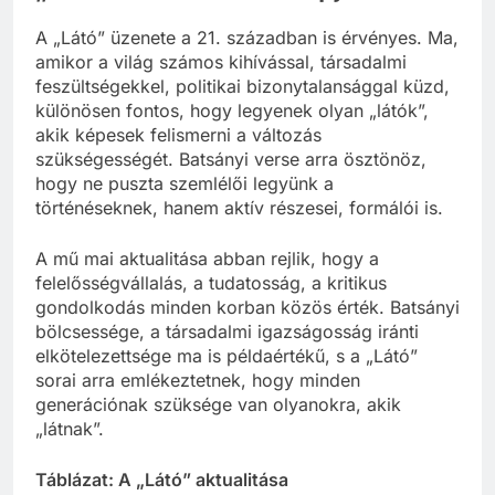
„A látó” aktualitása napjainkban
A „Látó” üzenete a 21. században is érvényes. Ma,
amikor a világ számos kihívással, társadalmi
feszültségekkel, politikai bizonytalansággal küzd,
különösen fontos, hogy legyenek olyan „látók”,
akik képesek felismerni a változás
szükségességét. Batsányi verse arra ösztönöz,
hogy ne puszta szemlélői legyünk a
történéseknek, hanem aktív részesei, formálói is.
A mű mai aktualitása abban rejlik, hogy a
felelősségvállalás, a tudatosság, a kritikus
gondolkodás minden korban közös érték. Batsányi
bölcsessége, a társadalmi igazságosság iránti
elkötelezettsége ma is példaértékű, s a „Látó”
sorai arra emlékeztetnek, hogy minden
generációnak szüksége van olyanokra, akik
„látnak”.