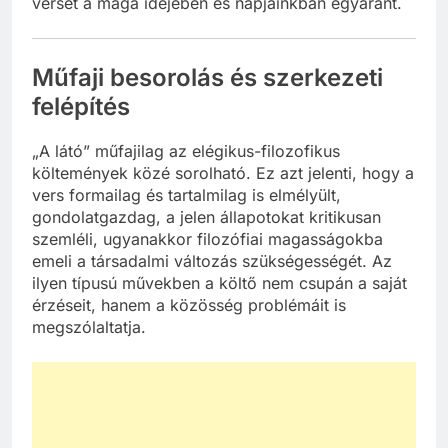
verset a maga idejében és napjainkban egyaránt.
Műfaji besorolás és szerkezeti
felépítés
„A látó” műfajilag az elégikus-filozofikus
költemények közé sorolható. Ez azt jelenti, hogy a
vers formailag és tartalmilag is elmélyült,
gondolatgazdag, a jelen állapotokat kritikusan
szemléli, ugyanakkor filozófiai magasságokba
emeli a társadalmi változás szükségességét. Az
ilyen típusú művekben a költő nem csupán a saját
érzéseit, hanem a közösség problémáit is
megszólaltatja.