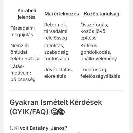
Táblázat: A „Látó” aktualitása
Korabeli
Mai értelmezés
Közös tanulság
jelentés
Reformok,
Összefogás,
Társadalmi
társadalmi
közös jövő
megújulás
felelősség
építése
Nemzeti
Identitás,
Kritikus
öntudat
szabadság
gondolkodás,
felébresztése
fontossága
önálló vélemény
Látás-
Jövőbelátás,
Tudatosság,
motívum:
előrelátás
felelősségvállalás
bölcsesség
Gyakran Ismételt Kérdések
(GYIK/FAQ) 🤔📚