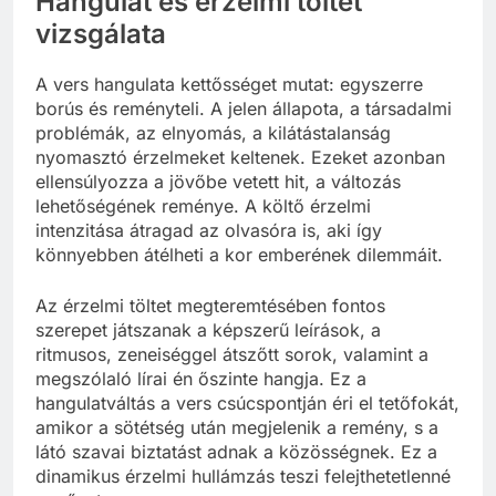
Hangulat és érzelmi töltet
vizsgálata
A vers hangulata kettősséget mutat: egyszerre
borús és reményteli. A jelen állapota, a társadalmi
problémák, az elnyomás, a kilátástalanság
nyomasztó érzelmeket keltenek. Ezeket azonban
ellensúlyozza a jövőbe vetett hit, a változás
lehetőségének reménye. A költő érzelmi
intenzitása átragad az olvasóra is, aki így
könnyebben átélheti a kor emberének dilemmáit.
Az érzelmi töltet megteremtésében fontos
szerepet játszanak a képszerű leírások, a
ritmusos, zeneiséggel átszőtt sorok, valamint a
megszólaló lírai én őszinte hangja. Ez a
hangulatváltás a vers csúcspontján éri el tetőfokát,
amikor a sötétség után megjelenik a remény, s a
látó szavai biztatást adnak a közösségnek. Ez a
dinamikus érzelmi hullámzás teszi felejthetetlenné