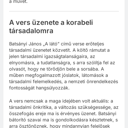
a művet.
A vers üzenete a korabeli
társadalomra
Batsányi János „A látó” című verse erőteljes
társadalmi üzenetet közvetít. A költő rámutat a
jelen társadalmi igazságtalanságaira, az
elnyomásra, a tudatlanságra, s arra szólítja fel az
olvasót, hogy ne törődjön bele a sorsába. A
műben megfogalmazott jóslatok, látomások a
társadalmi felemelkedés, a nemzeti önrendelkezés
fontosságát hangsúlyozzák.
A vers nemcsak a maga idejében volt aktuális: a
társadalmi önkritika, a változás szükségessége, az
összefogás ereje ma is érvényes üzenet. Batsányi
bátorító szavai ma is gondolkodásra késztetnek, s