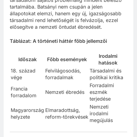
társadalom sajátos problémáiig mindent belesző
tartalmába. Batsányi nem csupán a jelen
állapotokat elemzi, hanem egy új, igazságosabb
társadalmi rend lehetőségét is felvázolja, ezzel
elősegítve a nemzeti öntudat ébredését.
Táblázat: A történeti háttér főbb jellemzői
Irodalmi
Időszak
Főbb események
hatások
18. század
Felvilágosodás,
Társadalmi és
vége
forradalmak
politikai kritika
Forradalmi
Francia
Nemzeti ébredés
eszmék
forradalom
terjedése
Nemzeti
Magyarország
Elmaradottság,
irodalmi
helyzete
reform-törekvések
megújulás