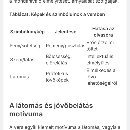
a mondanivaló elmélyítését, árnyalását szolgálják.
Táblázat: Képek és szimbólumok a versben
Hatása az
Szimbólum/kép
Jelentése
olvasóra
Erős érzelmi
Fény/sötétség
Remény/pusztulás
töltet
Bölcsesség,
Intellektuális
Szem/látás
előrelátás
elmélyülés
Elmélkedés a
Prófétikus
Látomás
jövő
jövőképek
lehetőségeiről
A látomás és jövőbelátás
motívuma