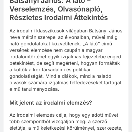
Batsányi János: A látó –
Verselemzés, Olvasónapló,
Részletes Irodalmi Áttekintés
Az irodalmi klasszikusok világában Batsányi János
neve méltán szerepel az élvonalban, művei máig
ható gondolatokat közvetítenek. „A látó” című
versének elemzése nem csupán a magyar
irodalomtörténet egyik izgalmas fejezetébe enged
betekintést, de segít megérteni, hogyan formálták
a költők a kor társadalmi és politikai
gondolatiságát. Mind a diákok, mind a haladó
olvasók számára izgalmas felfedezéseket tartogat
e mű tanulmányozása.
Mit jelent az irodalmi elemzés?
Az irodalmi elemzés célja, hogy egy adott művet
több szempontból vizsgáljon meg: a szerző