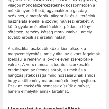
egyszerre választékos és letisztult. Az egyszerű,
világos mondatszerkezeteknek köszönhetően a
mű könnyen érthető, ugyanakkor a gazdag
szókincs, a metaforák, allegóriák és alliterációk
használata emelik a szöveg művészi értékét. A
költő gyakran él ellentétekkel, például a fény-
sötétség, remény-kétség motívumaival, amely
tovább erősíti az érzelmi hatást.
A stilisztikai eszközök közül kiemelkedik a
megszemélyesítés, amely által az elvont fogalmak
(például a remény, a jövő) eleven szereplőkké
válnak. A vers ritmusa is tudatos szerkesztés
eredménye: az ütemes sorok, a rímek és a
hangzás játékossága mind hozzájárulnak ahhoz,
hogy a költemény maradandó élményt nyújtson.
Ezek az eszközök nemcsak díszítik a művet,
hanem elmélyítik annak tartalmát.