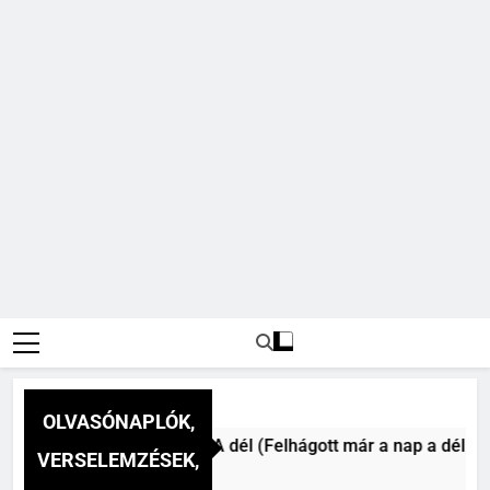
OLVASÓNAPLÓK,
okonai Vitéz Mihály: A dél (Felhágott már a nap a dél hév pon
VERSELEMZÉSEK,