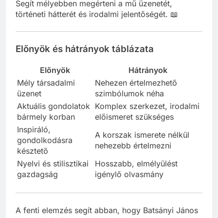
10. Miben segít a részletes verselemzés?
Segít mélyebben megérteni a mű üzenetét,
történeti hátterét és irodalmi jelentőségét. 📖
Előnyök és hátrányok táblázata
Előnyök
Hátrányok
Mély társadalmi
Nehezen értelmezhető
üzenet
szimbólumok néha
Aktuális gondolatok
Komplex szerkezet, irodalmi
bármely korban
előismeret szükséges
Inspiráló,
A korszak ismerete nélkül
gondolkodásra
nehezebb értelmezni
késztető
Nyelvi és stilisztikai
Hosszabb, elmélyülést
gazdagság
igénylő olvasmány