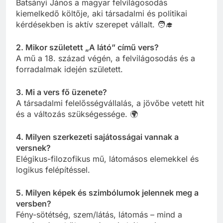
1. Ki volt Batsányi János?
Batsányi János a magyar felvilágosodás
kiemelkedő költője, aki társadalmi és politikai
kérdésekben is aktív szerepet vállalt. 🧑‍🎓
2. Mikor született „A látó” című vers?
A mű a 18. század végén, a felvilágosodás és a
forradalmak idején született.
3. Mi a vers fő üzenete?
A társadalmi felelősségvállalás, a jövőbe vetett hit
és a változás szükségessége. 🌍
4. Milyen szerkezeti sajátosságai vannak a
versnek?
Elégikus-filozofikus mű, látomásos elemekkel és
logikus felépítéssel.
5. Milyen képek és szimbólumok jelennek meg a
versben?