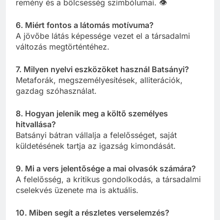
Fény-sötétség, szem/látás, látomás – mind a
remény és a bölcsesség szimbólumai. 👁️
6. Miért fontos a látomás motívuma?
A jövőbe látás képessége vezet el a társadalmi
változás megtörténtéhez.
7. Milyen nyelvi eszközöket használ Batsányi?
Metaforák, megszemélyesítések, alliterációk,
gazdag szóhasználat.
8. Hogyan jelenik meg a költő személyes
hitvallása?
Batsányi bátran vállalja a felelősséget, saját
küldetésének tartja az igazság kimondását.
9. Mi a vers jelentősége a mai olvasók számára?
A felelősség, a kritikus gondolkodás, a társadalmi
cselekvés üzenete ma is aktuális.