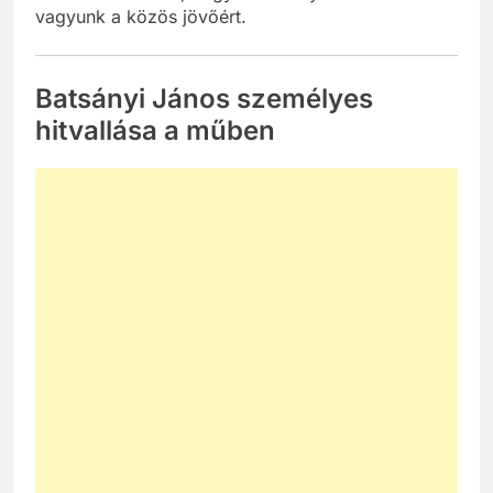
arra ösztönöznek, hogy mindannyian felelősek
vagyunk a közös jövőért.
Batsányi János személyes
hitvallása a műben