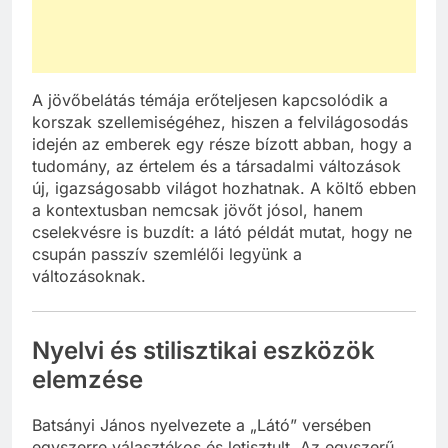
A jövőbelátás témája erőteljesen kapcsolódik a
korszak szellemiségéhez, hiszen a felvilágosodás
idején az emberek egy része bízott abban, hogy a
tudomány, az értelem és a társadalmi változások
új, igazságosabb világot hozhatnak. A költő ebben
a kontextusban nemcsak jövőt jósol, hanem
cselekvésre is buzdít: a látó példát mutat, hogy ne
csupán passzív szemlélői legyünk a
változásoknak.
Nyelvi és stilisztikai eszközök
elemzése
Batsányi János nyelvezete a „Látó” versében