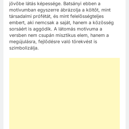
A vers egyik kiemelt motívuma a látomás, vagyis a
jövőbe látás képessége. Batsányi ebben a
motívumban egyszerre ábrázolja a költőt, mint
társadalmi prófétát, és mint felelősségteljes
embert, aki nemcsak a saját, hanem a közösség
sorsáért is aggódik. A látomás motívuma a
versben nem csupán misztikus elem, hanem a
megújulásra, fejlődésre való törekvést is
szimbolizálja.