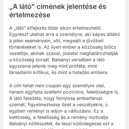
„A látó” címének jelentése és
értelmezése
A „látó” kifejezés több síkon értelmezhető.
Egyrészt utalhat arra a személyre, aki képes átlátni
a jelen eseményein, sőt, megsejti a jövőbeli
történéseket is. Az ilyen ember a közösség bölcs
vezetője, akinek szavai, jóslatai meghatározhatják
a közösség sorsát. Batsányi versében a látó
egyszerre jelenik meg mint próféta, mint
társadalmi kritikus, és mint a haladás embere.
A cím tehát nem csupán egy személyre utal,
hanem egyfajta szellemi pozícióra, felelősségre is.
A látó feladata, hogy felnyissa embertársai
szemét, figyelmeztesse őket a veszélyekre, s
egyben reményt is adjon a változásra. Ez a
kettősség, a felelősség és a remény motiválja
Batsányi költészetét, és teszi különlegessé ezt a