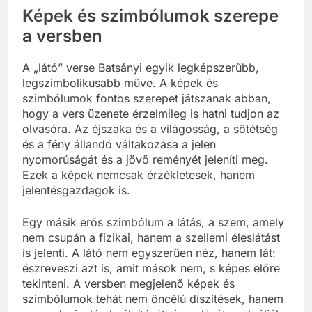
Képek és szimbólumok szerepe
a versben
A „látó” verse Batsányi egyik legképszerűbb,
legszimbolikusabb műve. A képek és
szimbólumok fontos szerepet játszanak abban,
hogy a vers üzenete érzelmileg is hatni tudjon az
olvasóra. Az éjszaka és a világosság, a sötétség
és a fény állandó váltakozása a jelen
nyomorúságát és a jövő reményét jeleníti meg.
Ezek a képek nemcsak érzékletesek, hanem
jelentésgazdagok is.
Egy másik erős szimbólum a látás, a szem, amely
nem csupán a fizikai, hanem a szellemi éleslátást
is jelenti. A látó nem egyszerűen néz, hanem lát:
észreveszi azt is, amit mások nem, s képes előre
tekinteni. A versben megjelenő képek és
szimbólumok tehát nem öncélú díszítések, hanem