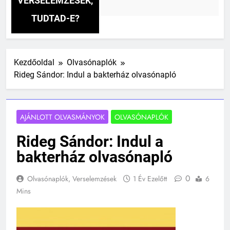
VERSELEMZÉSEK,
lőtt
TUDTAD-E?
Kezdőoldal
Olvasónaplók
Rideg Sándor: Indul a bakterház olvasónapló
AJÁNLOTT OLVASMÁNYOK
OLVASÓNAPLÓK
Rideg Sándor: Indul a
bakterház olvasónapló
0
Olvasónaplók, Verselemzések
1 Év Ezelőtt
6
Mins