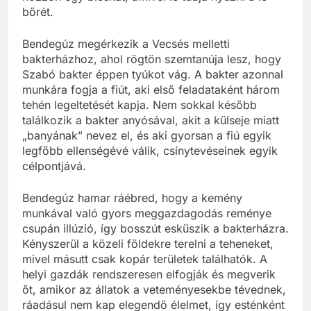
bőrét.
Bendegúz megérkezik a Vecsés melletti
bakterházhoz, ahol rögtön szemtanúja lesz, hogy
Szabó bakter éppen tyúkot vág. A bakter azonnal
munkára fogja a fiút, aki első feladataként három
tehén legeltetését kapja. Nem sokkal később
találkozik a bakter anyósával, akit a külseje miatt
„banyának” nevez el, és aki gyorsan a fiú egyik
legfőbb ellenségévé válik, csínytevéseinek egyik
célpontjává.
Bendegúz hamar ráébred, hogy a kemény
munkával való gyors meggazdagodás reménye
csupán illúzió, így bosszút esküszik a bakterházra.
Kényszerül a közeli földekre terelni a teheneket,
mivel másutt csak kopár területek találhatók. A
helyi gazdák rendszeresen elfogják és megverik
őt, amikor az állatok a veteményesekbe tévednek,
ráadásul nem kap elegendő élelmet, így esténként