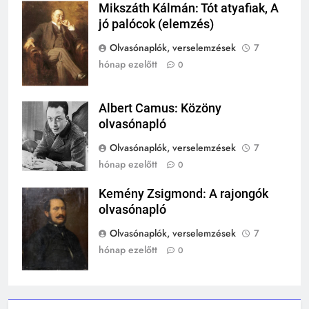
A középkor titkai: Mi rejtőzött a
Mikszáth Kálmán: Tót atyafiak, A
Mikszáth
várak falai mögött?
jó palócok (elemzés)
Kálmán
MIKOR VOLT?
Olvasónaplók, verselemzések
7
TÖRTÉNELEM ÉRDEKESSÉGEK
hónap ezelőtt
0
244
Mikor volt a római birodalom
Albert Camus: Közöny
bukása, és mi történt utána?
Albert Camus
olvasónapló
MIKOR VOLT?
TÖRTÉNELEM ÉRDEKESSÉGEK
Olvasónaplók, verselemzések
7
hónap ezelőtt
0
1
Ki volt Zeusz?
Kemény Zsigmond: A rajongók
Kemény
olvasónapló
Zsigmond
KIK VOLTAK?
TÖRTÉNELEM ÉRDEKESSÉGEK
Olvasónaplók, verselemzések
7
hónap ezelőtt
0
408
2
Gárdonyi Géza: Az egri csillagok
Mikor volt a thermopülai csata?
olvasónapló
MIKOR VOLT?
5-8. OSZTÁLY
6. OSZTÁLY OLVASÓNAPLÓ