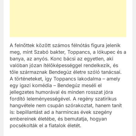
A felnőttek között számos félnótás figura jelenik
meg, mint Szabó bakter, Toppancs, a lókupec és a
banya, az anyós. Konc bácsi az egyetlen, aki
valóban józan ítélőképességgel rendelkezik, és
tőle származnak Bendegúz életre szóló tanácsai.
A történeteket, így Toppancs lakodalma – amely
egy igazi komédia – Bendegúz meséli el
jellegzetes humorával és minden rosszat jóra
fordító leleményességével. A regény szatirikus
hangvétele nem csupán szórakoztat, hanem tanít
is: bepillantást ad a harmincas évek szegény
embereinek életébe, és bemutatja, hogyan
pocsékolták el a fiatalok életét.