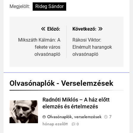
Megjelölt:
Rideg Sándor
Előző:
Következő:
Bejegyzés
navigáció
Mikszáth Kálmán: A
Rákosi Viktor:
fekete város
Elnémult harangok
241
olvasónapló
olvasónapló
Ki találta fel a gőzgépet?
KI TALÁLTA FEL
TÖRTÉNELEM ÉRDEKESSÉGEK
Olvasónaplók - Verselemzések
242
Kik voltak a három királyok?
Radnóti Miklós – A ház előtt
elemzés és értelmezés
KIK VOLTAK?
TÖRTÉNELEM ÉRDEKESSÉGEK
Olvasónaplók, verselemzések
7
hónap ezelőtt
0
243