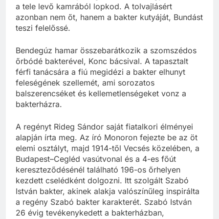
a tele levő kamrából lopkod. A tolvajlásért
azonban nem őt, hanem a bakter kutyáját, Bundást
teszi felelőssé.
Bendegúz hamar összebarátkozik a szomszédos
őrbódé bakterével, Konc bácsival. A tapasztalt
férfi tanácsára a fiú megidézi a bakter elhunyt
feleségének szellemét, ami sorozatos
balszerencséket és kellemetlenségeket vonz a
bakterházra.
A regényt Rideg Sándor saját fiatalkori élményei
alapján írta meg. Az író Monoron fejezte be az öt
elemi osztályt, majd 1914-től Vecsés közelében, a
Budapest–Cegléd vasútvonal és a 4-es főút
kereszteződésénél található 196-os őrhelyen
kezdett cselédként dolgozni. Itt szolgált Szabó
István bakter, akinek alakja valószínűleg inspirálta
a regény Szabó bakter karakterét. Szabó István
26 évig tevékenykedett a bakterházban,