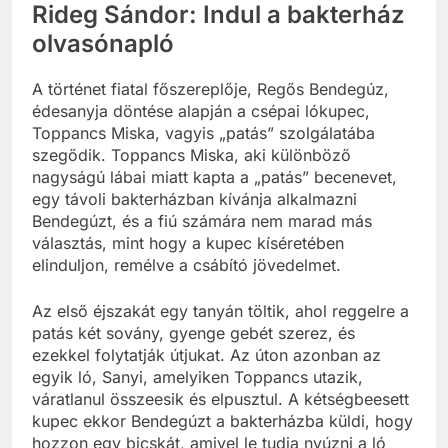
Rideg Sándor: Indul a bakterház
olvasónapló
A történet fiatal főszereplője, Regős Bendegúz,
édesanyja döntése alapján a csépai lókupec,
Toppancs Miska, vagyis „patás” szolgálatába
szegődik. Toppancs Miska, aki különböző
nagyságú lábai miatt kapta a „patás” becenevet,
egy távoli bakterházban kívánja alkalmazni
Bendegúzt, és a fiú számára nem marad más
választás, mint hogy a kupec kíséretében
elinduljon, remélve a csábító jövedelmet.
Az első éjszakát egy tanyán töltik, ahol reggelre a
patás két sovány, gyenge gebét szerez, és
ezekkel folytatják útjukat. Az úton azonban az
egyik ló, Sanyi, amelyiken Toppancs utazik,
váratlanul összeesik és elpusztul. A kétségbeesett
kupec ekkor Bendegúzt a bakterházba küldi, hogy
hozzon egy bicskát, amivel le tudja nyúzni a ló