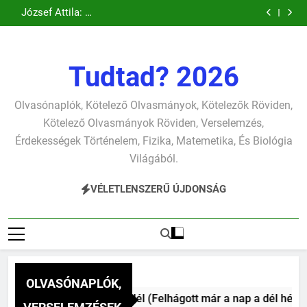
Csokonai Vitéz
Csokonai Vitéz
Ugrás
pontjára, 1794)
verselemzés
verselemzés
tavon
(Felhágott már a
Mihály: A fársáng
Mihály: A
József Attila: A
verselemzés
verselemzés
nap a dél hév
búcsúzó szavai
Dugonics oszlopa
a
gyerekszemű élet-
pontjára, 1794)
verselemzés
verselemzés
tavon
tartalomra
verselemzés
verselemzés
Tudtad? 2026
Olvasónaplók, Kötelező Olvasmányok, Kötelezők Röviden,
Kötelező Olvasmányok Röviden, Verselemzés,
Érdekességek Történelem, Fizika, Matemetika, És Biológia
Világából.
VÉLETLENSZERŰ ÚJDONSÁG
OLVASÓNAPLÓK,
ai Vitéz Mihály: A dél (Felhágott már a nap a dél hév pontjár