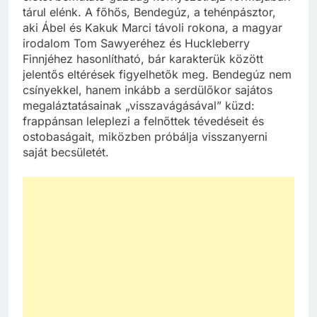
tárul elénk. A főhős, Bendegúz, a tehénpásztor,
aki Ábel és Kakuk Marci távoli rokona, a magyar
irodalom Tom Sawyeréhez és Huckleberry
Finnjéhez hasonlítható, bár karakterük között
jelentős eltérések figyelhetők meg. Bendegúz nem
csínyekkel, hanem inkább a serdülőkor sajátos
megaláztatásainak „visszavágásával” küzd:
frappánsan leleplezi a felnőttek tévedéseit és
ostobaságait, miközben próbálja visszanyerni
saját becsületét.