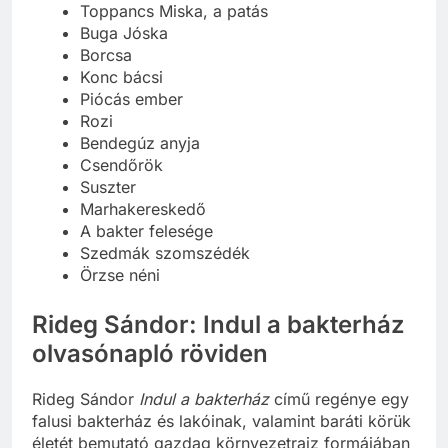
Toppancs Miska, a patás
Buga Jóska
Borcsa
Konc bácsi
Piócás ember
Rozi
Bendegúz anyja
Csendőrök
Suszter
Marhakereskedő
A bakter felesége
Szedmák szomszédék
Örzse néni
Rideg Sándor: Indul a bakterház
olvasónapló röviden
Rideg Sándor
Indul a bakterház
című regénye egy
falusi bakterház és lakóinak, valamint baráti körük
életét bemutató gazdag környezetrajz formájában