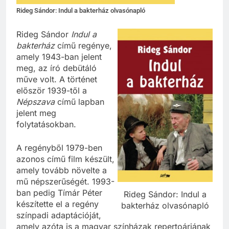
Rideg Sándor: Indul a bakterház olvasónapló
Rideg Sándor
Indul a
bakterház
című regénye,
amely 1943-ban jelent
meg, az író debütáló
műve volt. A történet
először 1939-től a
Népszava
című lapban
jelent meg
folytatásokban.
A regényből 1979-ben
azonos című film készült,
amely tovább növelte a
mű népszerűségét. 1993-
ban pedig Tímár Péter
Rideg Sándor: Indul a
készítette el a regény
bakterház olvasónapló
színpadi adaptációját,
amely azóta is a magyar színházak repertoárjának