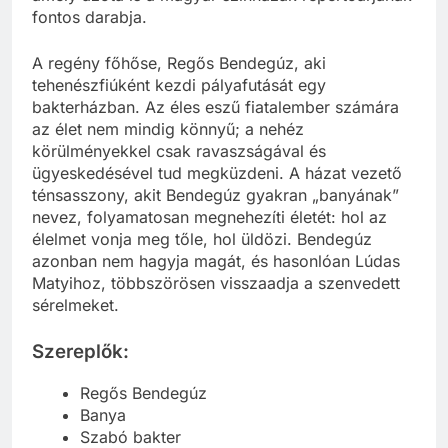
fontos darabja.
A regény főhőse, Regős Bendegúz, aki
tehenészfiúként kezdi pályafutását egy
bakterházban. Az éles eszű fiatalember számára
az élet nem mindig könnyű; a nehéz
körülményekkel csak ravaszságával és
ügyeskedésével tud megküzdeni. A házat vezető
ténsasszony, akit Bendegúz gyakran „banyának”
nevez, folyamatosan megnehezíti életét: hol az
élelmet vonja meg tőle, hol üldözi. Bendegúz
azonban nem hagyja magát, és hasonlóan Lúdas
Matyihoz, többszörösen visszaadja a szenvedett
sérelmeket.
Szereplők:
Regős Bendegúz
Banya
Szabó bakter