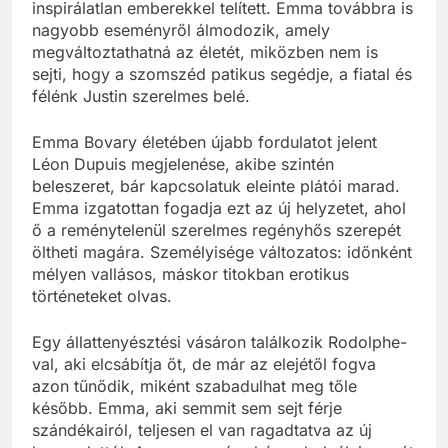
inspirálatlan emberekkel telített. Emma továbbra is
nagyobb eseményről álmodozik, amely
megváltoztathatná az életét, miközben nem is
sejti, hogy a szomszéd patikus segédje, a fiatal és
félénk Justin szerelmes belé.
Emma Bovary életében újabb fordulatot jelent
Léon Dupuis megjelenése, akibe szintén
beleszeret, bár kapcsolatuk eleinte plátói marad.
Emma izgatottan fogadja ezt az új helyzetet, ahol
ő a reménytelenül szerelmes regényhős szerepét
öltheti magára. Személyisége változatos: időnként
mélyen vallásos, máskor titokban erotikus
történeteket olvas.
Egy állattenyésztési vásáron találkozik Rodolphe-
val, aki elcsábítja őt, de már az elejétől fogva
azon tűnődik, miként szabadulhat meg tőle
később. Emma, aki semmit sem sejt férje
szándékairól, teljesen el van ragadtatva az új