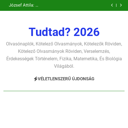
Csokonai Vitéz
József Attila: A
Ugrás
verselemzés
verselemzés
szonettje
búcsúzó szavai
Mihály: A
gyerekszemű élet-
József Attila: A
verselemzés
verselemzés
Dugonics oszlopa
tavon
a
gondolkodó
verselemzés
verselemzés
szonettje
tartalomra
verselemzés
Tudtad? 2026
Olvasónaplók, Kötelező Olvasmányok, Kötelezők Röviden,
Kötelező Olvasmányok Röviden, Verselemzés,
Érdekességek Történelem, Fizika, Matemetika, És Biológia
Világából.
VÉLETLENSZERŰ ÚJDONSÁG