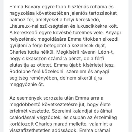
Emma Bovary egyre több hisztériás rohama és
nagyzolása következtében jelentős tartozásokat
halmoz fel, amelyeket a helyi kereskedő,
Lheureux-nál szükségtelen és luxuscikkekre költ.
A kereskedő egyre kevésbé türelmes vele. Anyagi
helyzetének megoldására Emma titokban elkezdi
gyűjteni a férje betegeitől a kezelések díját,
Charles tudta nélkül. Megkísérli rávenni Léon-t,
hogy sikkasszon számára pénzt, de a férfi
elutasítja az ötletet. Emma újabb kísérletet tesz
Rodolphe felé közeledni, szerelem és anyagi
segítség reményében, de nem sikerül újra
meggyőznie őt.
Az események sorozata után Emma arra a
megdöbbentő következtetésre jut, hogy élete
értelmét vesztette. Szerelmi kalandjai és álmai
csalódással végződtek, és csupán az érzelmileg
korlátozott Charles marad mellette, valamint a
visszafizethetetlen adósságok. Emma drámai