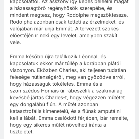
kapcsolattól. Az asszony így képes beleélni magát
a házasságtörő regényhősök szerepébe, és
mindent megtesz, hogy Rodolphe megszöktessze.
Rodolphe azonban csak tetteti az érzelmeket, és
valójában már unja Emmát. A tervezett szökés
előestéjén ír neki egy levelet, amelyben szakít
vele.
Emma később újra találkozik Léonnal, és
kapcsolatuk ekkor már túllép a korábban plátói
viszonyon. Eközben Charles, aki teljesen tudatlan
felesége hűtlenségéről, meg van győződve arról,
hogy házasságuk tökéletes. Emma és a
szomszédos Homais úr rábeszélik a szakmailag
kevésbé jártas Charles-t, hogy végezzen műtétet
egy dongalábú fiún. A műtét azonban
katasztrofális kimenetelű, és a fiúnak amputálni
kell a lábát. Emma csalódott férjében, bár remélte,
hogy egy sikeres műtét növelheti iránta a
tiszteletet.