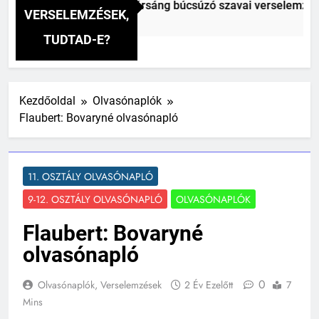
ai Vitéz Mihály: A fársáng búcsúzó szavai verselemzés
VERSELEMZÉSEK,
előtt
TUDTAD-E?
Kezdőoldal
Olvasónaplók
Flaubert: Bovaryné olvasónapló
11. OSZTÁLY OLVASÓNAPLÓ
9-12. OSZTÁLY OLVASÓNAPLÓ
OLVASÓNAPLÓK
Flaubert: Bovaryné
olvasónapló
0
Olvasónaplók, Verselemzések
2 Év Ezelőtt
7
Mins