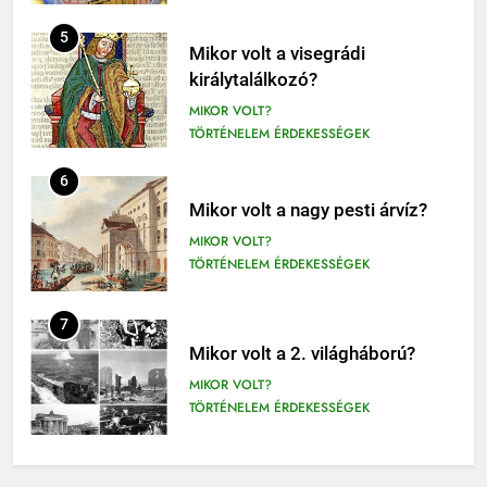
411
Molnár Ferenc: A Pál utcai fiúk
5
Mikor volt a visegrádi
olvasónapló
királytalálkozó?
5. OSZTÁLY OLVASÓNAPLÓ
MIKOR VOLT?
OLVASÓNAPLÓK
TÖRTÉNELEM ÉRDEKESSÉGEK
1
Mikszáth Kálmán: Tót atyafiak,
6
A jó palócok (elemzés)
Mikor volt a nagy pesti árvíz?
ELEMZÉSEK-VERSELEMZÉS
MIKOR VOLT?
OLVASÓNAPLÓK
TÖRTÉNELEM ÉRDEKESSÉGEK
11
2
Az emberi test öregedésének
7
Albert Camus: Közöny
biológiai titkai
Mikor volt a 2. világháború?
olvasónapló
BIOLÓGIA ÉRDEKESSÉGEK
MIKOR VOLT?
OLVASÓNAPLÓK
TÖRTÉNELEM ÉRDEKESSÉGEK
12
3
Darwin és az evolúció: Hogyan
Kemény Zsigmond: A rajongók
8
találta fel az élet fejlődését?