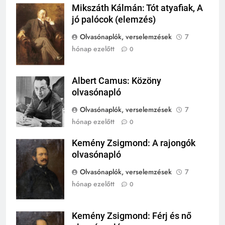
242
Mikszáth Kálmán: Tót atyafiak, A
Mikszáth
Kik voltak a három királyok?
jó palócok (elemzés)
Kálmán
KIK VOLTAK?
Olvasónaplók, verselemzések
7
TÖRTÉNELEM ÉRDEKESSÉGEK
hónap ezelőtt
0
243
A középkor titkai: Mi rejtőzött a
Albert Camus: Közöny
Albert Camus
várak falai mögött?
olvasónapló
MIKOR VOLT?
Olvasónaplók, verselemzések
7
TÖRTÉNELEM ÉRDEKESSÉGEK
hónap ezelőtt
0
244
Kemény Zsigmond: A rajongók
Mikor volt a római birodalom
Kemény
olvasónapló
bukása, és mi történt utána?
Zsigmond
MIKOR VOLT?
Olvasónaplók, verselemzések
7
TÖRTÉNELEM ÉRDEKESSÉGEK
hónap ezelőtt
0
1
Ki volt Zeusz?
Kemény Zsigmond: Férj és nő
Kemény