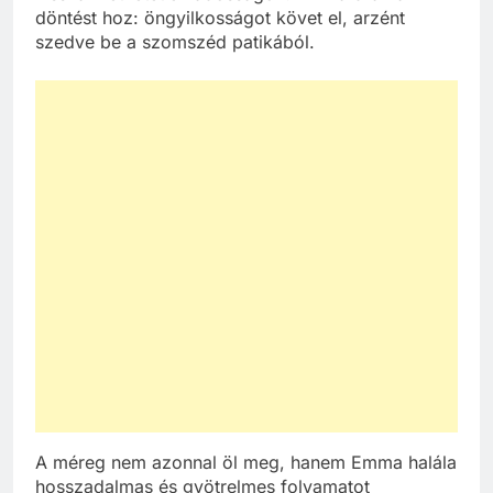
döntést hoz: öngyilkosságot követ el, arzént
szedve be a szomszéd patikából.
A méreg nem azonnal öl meg, hanem Emma halála
hosszadalmas és gyötrelmes folyamatot