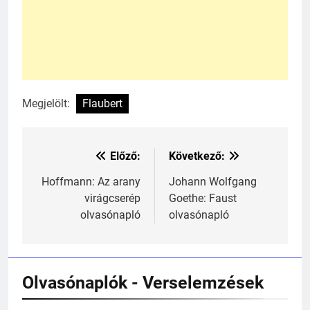
Megjelölt:
Flaubert
Előző:
Következő:
Bejegyzés
navigáció
Hoffmann: Az arany
Johann Wolfgang
virágcserép
Goethe: Faust
olvasónapló
olvasónapló
241
Ki találta fel a gőzgépet?
KI TALÁLTA FEL
TÖRTÉNELEM ÉRDEKESSÉGEK
Olvasónaplók - Verselemzések