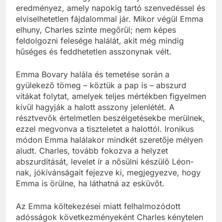
eredményez, amely napokig tartó szenvedéssel és
elviselhetetlen fájdalommal jár. Mikor végül Emma
elhuny, Charles szinte megőrül; nem képes
feldolgozni felesége halálát, akit még mindig
hűséges és feddhetetlen asszonynak vélt.
Emma Bovary halála és temetése során a
gyülekező tömeg – köztük a pap is – abszurd
vitákat folytat, amelyek teljes mértékben figyelmen
kívül hagyják a halott asszony jelenlétét. A
résztvevők értelmetlen beszélgetésekbe merülnek,
ezzel megvonva a tiszteletet a halottól. Ironikus
módon Emma halálakor mindkét szeretője mélyen
aludt. Charles, tovább fokozva a helyzet
abszurditását, levelet ír a nősülni készülő Léon-
nak, jókívánságait fejezve ki, megjegyezve, hogy
Emma is örülne, ha láthatná az esküvőt.
Az Emma költekezései miatt felhalmozódott
adósságok következményeként Charles kénytelen