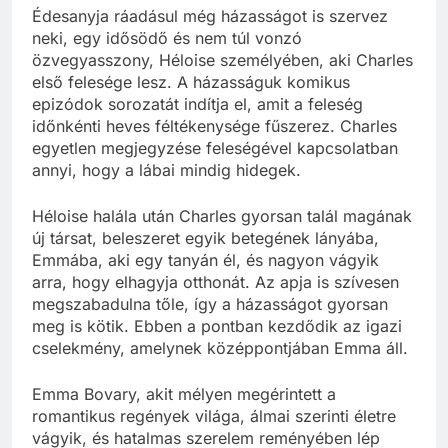
Édesanyja ráadásul még házasságot is szervez
neki, egy idősödő és nem túl vonzó
özvegyasszony, Héloise személyében, aki Charles
első felesége lesz. A házasságuk komikus
epizódok sorozatát indítja el, amit a feleség
időnkénti heves féltékenysége fűszerez. Charles
egyetlen megjegyzése feleségével kapcsolatban
annyi, hogy a lábai mindig hidegek.
Héloise halála után Charles gyorsan talál magának
új társat, beleszeret egyik betegének lányába,
Emmába, aki egy tanyán él, és nagyon vágyik
arra, hogy elhagyja otthonát. Az apja is szívesen
megszabadulna tőle, így a házasságot gyorsan
meg is kötik. Ebben a pontban kezdődik az igazi
cselekmény, amelynek középpontjában Emma áll.
Emma Bovary, akit mélyen megérintett a
romantikus regények világa, álmai szerinti életre
vágyik, és hatalmas szerelem reményében lép