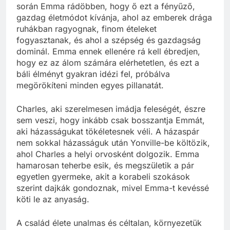
során Emma rádöbben, hogy ő ezt a fényűző,
gazdag életmódot kívánja, ahol az emberek drága
ruhákban ragyognak, finom ételeket
fogyasztanak, és ahol a szépség és gazdagság
dominál. Emma ennek ellenére rá kell ébredjen,
hogy ez az álom számára elérhetetlen, és ezt a
báli élményt gyakran idézi fel, próbálva
megörökíteni minden egyes pillanatát.
Charles, aki szerelmesen imádja feleségét, észre
sem veszi, hogy inkább csak bosszantja Emmát,
aki házasságukat tökéletesnek véli. A házaspár
nem sokkal házasságuk után Yonville-be költözik,
ahol Charles a helyi orvosként dolgozik. Emma
hamarosan teherbe esik, és megszületik a pár
egyetlen gyermeke, akit a korabeli szokások
szerint dajkák gondoznak, mivel Emma-t kevéssé
köti le az anyaság.
A család élete unalmas és céltalan, környezetük