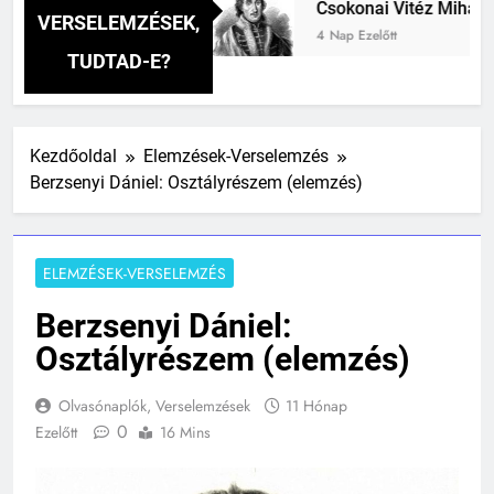
i verselemzés
Csokonai Vitéz Mihály: A Dugon
VERSELEMZÉSEK,
4 Nap Ezelőtt
TUDTAD-E?
Kezdőoldal
Elemzések-Verselemzés
Berzsenyi Dániel: Osztályrészem (elemzés)
ELEMZÉSEK-VERSELEMZÉS
Berzsenyi Dániel:
Osztályrészem (elemzés)
Olvasónaplók, Verselemzések
11 Hónap
0
Ezelőtt
16 Mins