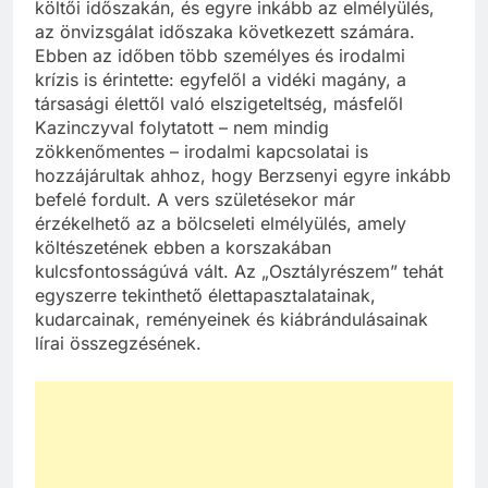
költői időszakán, és egyre inkább az elmélyülés,
az önvizsgálat időszaka következett számára.
Ebben az időben több személyes és irodalmi
krízis is érintette: egyfelől a vidéki magány, a
társasági élettől való elszigeteltség, másfelől
Kazinczyval folytatott – nem mindig
zökkenőmentes – irodalmi kapcsolatai is
hozzájárultak ahhoz, hogy Berzsenyi egyre inkább
befelé fordult. A vers születésekor már
érzékelhető az a bölcseleti elmélyülés, amely
költészetének ebben a korszakában
kulcsfontosságúvá vált. Az „Osztályrészem” tehát
egyszerre tekinthető élettapasztalatainak,
kudarcainak, reményeinek és kiábrándulásainak
lírai összegzésének.