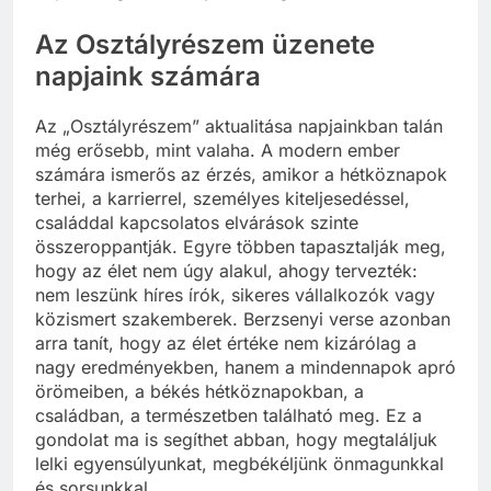
Az Osztályrészem üzenete
napjaink számára
Az „Osztályrészem” aktualitása napjainkban talán
még erősebb, mint valaha. A modern ember
számára ismerős az érzés, amikor a hétköznapok
terhei, a karrierrel, személyes kiteljesedéssel,
családdal kapcsolatos elvárások szinte
összeroppantják. Egyre többen tapasztalják meg,
hogy az élet nem úgy alakul, ahogy tervezték:
nem leszünk híres írók, sikeres vállalkozók vagy
közismert szakemberek. Berzsenyi verse azonban
arra tanít, hogy az élet értéke nem kizárólag a
nagy eredményekben, hanem a mindennapok apró
örömeiben, a békés hétköznapokban, a
családban, a természetben található meg. Ez a
gondolat ma is segíthet abban, hogy megtaláljuk
lelki egyensúlyunkat, megbékéljünk önmagunkkal
és sorsunkkal.