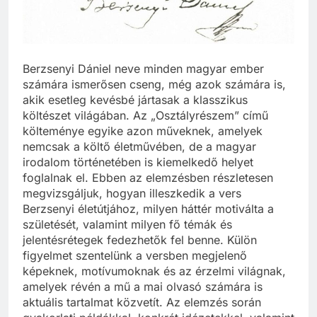
Berzsenyi Dániel neve minden magyar ember
számára ismerősen cseng, még azok számára is,
akik esetleg kevésbé jártasak a klasszikus
költészet világában. Az „Osztályrészem” című
költeménye egyike azon műveknek, amelyek
nemcsak a költő életművében, de a magyar
irodalom történetében is kiemelkedő helyet
foglalnak el. Ebben az elemzésben részletesen
megvizsgáljuk, hogyan illeszkedik a vers
Berzsenyi életútjához, milyen háttér motiválta a
születését, valamint milyen fő témák és
jelentésrétegek fedezhetők fel benne. Külön
figyelmet szentelünk a versben megjelenő
képeknek, motívumoknak és az érzelmi világnak,
amelyek révén a mű a mai olvasó számára is
aktuális tartalmat közvetít. Az elemzés során