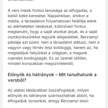
A vers másik fontos tanulsága az elfogadás, a
belső béke keresése. Napjainkban, amikor a
média, a társadalom folyamatosan felállítja elénk
az elérhetetlen ideálokat, különösen fontos
megtanulni, hogy a saját utunkat járjuk, és a saját
osztályrészünkkel legyünk elégedettek. Berzsenyi
példája azt üzeni: nem a társadalmi státusz, nem a
vagyon vagy hírnév tesz boldoggá, hanem az, ha
megtaláljuk helyünket a világban, a magunk
csendes boldogságát. Ez az üzenet időtlen,
minden korszakban megszívlelendő.
Előnyök és hátrányok – Mit tanulhatunk a
versből?
Az alábbi táblázatban összefoglaljuk, milyen
előnyök és hátrányok származhatnak abból, ha
elfogadjuk sorsunkat, ahogy Berzsenyi teszi: