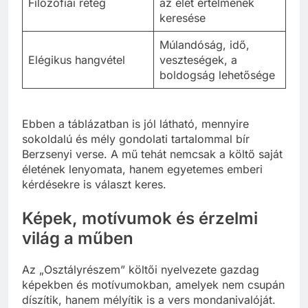
Filozófiai réteg
az élet értelmének
keresése
Múlandóság, idő,
Elégikus hangvétel
veszteségek, a
boldogság lehetősége
Ebben a táblázatban is jól látható, mennyire
sokoldalú és mély gondolati tartalommal bír
Berzsenyi verse. A mű tehát nemcsak a költő saját
életének lenyomata, hanem egyetemes emberi
kérdésekre is választ keres.
Képek, motívumok és érzelmi
világ a műben
Az „Osztályrészem” költői nyelvezete gazdag
képekben és motívumokban, amelyek nem csupán
díszítik, hanem mélyítik is a vers mondanivalóját.