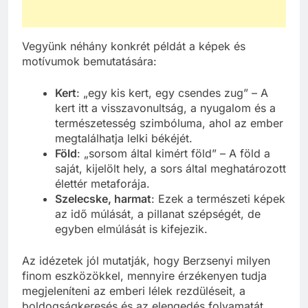
Vegyünk néhány konkrét példát a képek és
motívumok bemutatására:
Kert
: „egy kis kert, egy csendes zug” – A
kert itt a visszavonultság, a nyugalom és a
természetesség szimbóluma, ahol az ember
megtalálhatja lelki békéjét.
Föld
: „sorsom által kimért föld” – A föld a
saját, kijelölt hely, a sors által meghatározott
élettér metaforája.
Szelecske, harmat
: Ezek a természeti képek
az idő múlását, a pillanat szépségét, de
egyben elmúlását is kifejezik.
Az idézetek jól mutatják, hogy Berzsenyi milyen
finom eszközökkel, mennyire érzékenyen tudja
megjeleníteni az emberi lélek rezdüléseit, a
boldogságkeresés és az elengedés folyamatát.