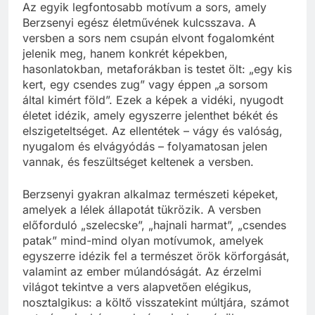
Az egyik legfontosabb motívum a sors, amely
Berzsenyi egész életművének kulcsszava. A
versben a sors nem csupán elvont fogalomként
jelenik meg, hanem konkrét képekben,
hasonlatokban, metaforákban is testet ölt: „egy kis
kert, egy csendes zug” vagy éppen „a sorsom
által kimért föld”. Ezek a képek a vidéki, nyugodt
életet idézik, amely egyszerre jelenthet békét és
elszigeteltséget. Az ellentétek – vágy és valóság,
nyugalom és elvágyódás – folyamatosan jelen
vannak, és feszültséget keltenek a versben.
Berzsenyi gyakran alkalmaz természeti képeket,
amelyek a lélek állapotát tükrözik. A versben
előforduló „szelecske”, „hajnali harmat”, „csendes
patak” mind-mind olyan motívumok, amelyek
egyszerre idézik fel a természet örök körforgását,
valamint az ember múlandóságát. Az érzelmi
világot tekintve a vers alapvetően elégikus,
nosztalgikus: a költő visszatekint múltjára, számot