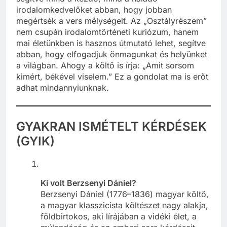
irodalomkedvelőket abban, hogy jobban
megértsék a vers mélységeit. Az „Osztályrészem”
nem csupán irodalomtörténeti kuriózum, hanem
mai életünkben is hasznos útmutató lehet, segítve
abban, hogy elfogadjuk önmagunkat és helyünket
a világban. Ahogy a költő is írja: „Amit sorsom
kimért, békével viselem.” Ez a gondolat ma is erőt
adhat mindannyiunknak.
GYAKRAN ISMÉTELT KÉRDÉSEK
(GYIK)
Ki volt Berzsenyi Dániel?
Berzsenyi Dániel (1776–1836) magyar költő,
a magyar klasszicista költészet nagy alakja,
földbirtokos, aki lírájában a vidéki élet, a