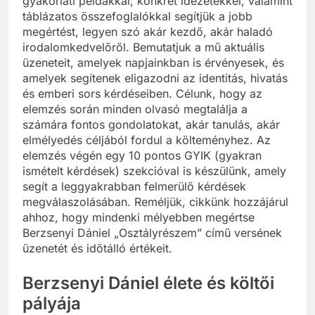
gyakorlati példákkal, konkrét idézetekkel, valamint
táblázatos összefoglalókkal segítjük a jobb
megértést, legyen szó akár kezdő, akár haladó
irodalomkedvelőről. Bemutatjuk a mű aktuális
üzeneteit, amelyek napjainkban is érvényesek, és
amelyek segítenek eligazodni az identitás, hivatás
és emberi sors kérdéseiben. Célunk, hogy az
elemzés során minden olvasó megtalálja a
számára fontos gondolatokat, akár tanulás, akár
elmélyedés céljából fordul a költeményhez. Az
elemzés végén egy 10 pontos GYIK (gyakran
ismételt kérdések) szekcióval is készülünk, amely
segít a leggyakrabban felmerülő kérdések
megválaszolásában. Reméljük, cikkünk hozzájárul
ahhoz, hogy mindenki mélyebben megértse
Berzsenyi Dániel „Osztályrészem” című versének
üzenetét és időtálló értékeit.
Berzsenyi Dániel élete és költői
pályája