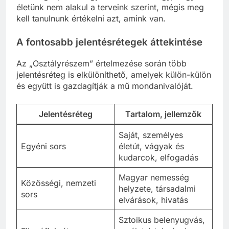
életünk nem alakul a terveink szerint, mégis meg
kell tanulnunk értékelni azt, amink van.
A fontosabb jelentésrétegek áttekintése
Az „Osztályrészem” értelmezése során több
jelentésréteg is elkülöníthető, amelyek külön-külön
és együtt is gazdagítják a mű mondanivalóját.
Jelentésréteg
Tartalom, jellemzők
Saját, személyes
Egyéni sors
életút, vágyak és
kudarcok, elfogadás
Magyar nemesség
Közösségi, nemzeti
helyzete, társadalmi
sors
elvárások, hivatás
Sztoikus belenyugvás,