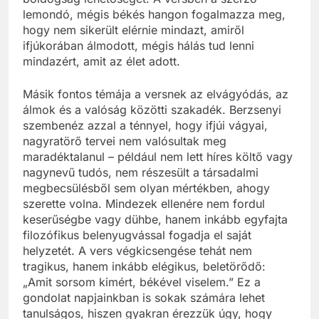
lemondó, mégis békés hangon fogalmazza meg,
hogy nem sikerült elérnie mindazt, amiről
ifjúkorában álmodott, mégis hálás tud lenni
mindazért, amit az élet adott.
Másik fontos témája a versnek az elvágyódás, az
álmok és a valóság közötti szakadék. Berzsenyi
szembenéz azzal a ténnyel, hogy ifjúi vágyai,
nagyratörő tervei nem valósultak meg
maradéktalanul – például nem lett híres költő vagy
nagynevű tudós, nem részesült a társadalmi
megbecsülésből sem olyan mértékben, ahogy
szerette volna. Mindezek ellenére nem fordul
keserűségbe vagy dühbe, hanem inkább egyfajta
filozófikus belenyugvással fogadja el saját
helyzetét. A vers végkicsengése tehát nem
tragikus, hanem inkább elégikus, beletörődő:
„Amit sorsom kimért, békével viselem.” Ez a
gondolat napjainkban is sokak számára lehet
tanulságos, hiszen gyakran érezzük úgy, hogy