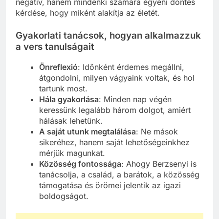
negatív, hanem mindenki számára egyéni döntés
kérdése, hogy miként alakítja az életét.
Gyakorlati tanácsok, hogyan alkalmazzuk
a vers tanulságait
Önreflexió
: Időnként érdemes megállni,
átgondolni, milyen vágyaink voltak, és hol
tartunk most.
Hála gyakorlása
: Minden nap végén
keressünk legalább három dolgot, amiért
hálásak lehetünk.
A saját utunk megtalálása
: Ne mások
sikeréhez, hanem saját lehetőségeinkhez
mérjük magunkat.
Közösség fontossága
: Ahogy Berzsenyi is
tanácsolja, a család, a barátok, a közösség
támogatása és örömei jelentik az igazi
boldogságot.