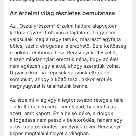
Az érzelmi világ részletes bemutatása
Az „Osztályrészem” érzelmi háttere alapvetően
kettős: egyrészt ott van a fájdalom, hogy nem
valósultak meg a nagy tervek, másrészt egyfajta
bölcs, szelíd elfogadás is érezhető. Ez a kettősség
rendkívül emberivé teszi Berzsenyi költészetét,
hiszen mindannyian érezzük néha, hogy az élet
nem egészen úgy alakul, ahogy szerettük volna.
Ugyanakkor, ha képesek vagyunk elfogadni
sorsunkat, ahogy a költő teszi, akkor erőt és
megnyugvást is találhatunk benne.
Az érzelmi világ egyik legfontosabb rétege a hála
– a költő nem keserű, nem lázad, hanem hálás
azért, amit kapott. Ez a belső béke, a dolgok
elfogadása nem passzív beletörődés, hanem egy
aktív, tudatos döntés, amelynek révén Berzsenyi
képes megtalálni helyét a világban.