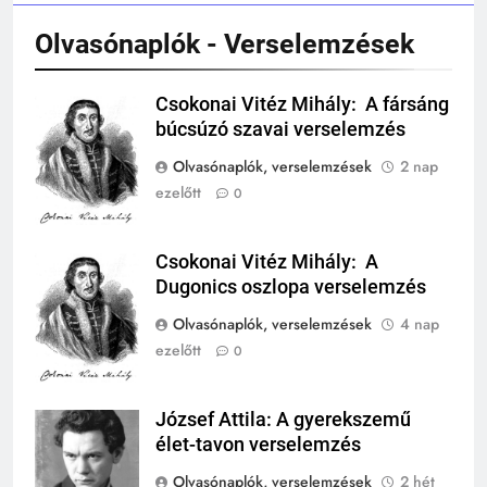
MIKOR VOLT?
TÖRTÉNELEM ÉRDEKESSÉGEK
Olvasónaplók - Verselemzések
244
Mikor volt a római birodalom
Csokonai Vitéz Mihály: A fársáng
Csokonai Vitéz
bukása, és mi történt utána?
búcsúzó szavai verselemzés
Mihály
MIKOR VOLT?
Olvasónaplók, verselemzések
2 nap
TÖRTÉNELEM ÉRDEKESSÉGEK
ezelőtt
0
1
Ki volt Zeusz?
Csokonai Vitéz Mihály: A
Csokonai Vitéz
KIK VOLTAK?
Dugonics oszlopa verselemzés
Mihály
TÖRTÉNELEM ÉRDEKESSÉGEK
Olvasónaplók, verselemzések
4 nap
408
ezelőtt
0
2
Gárdonyi Géza: Az egri csillagok
Mikor volt a thermopülai csata?
olvasónapló
József Attila: A gyerekszemű
MIKOR VOLT?
5-8. OSZTÁLY
6. OSZTÁLY OLVASÓNAPLÓ
József Attila
TÖRTÉNELEM ÉRDEKESSÉGEK
élet-tavon verselemzés
409
Olvasónaplók, verselemzések
2 hét