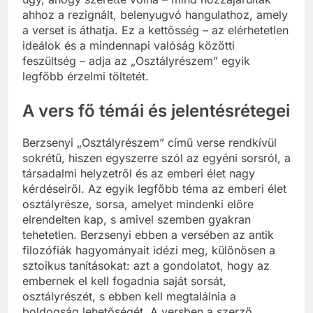
ahhoz a rezignált, belenyugvó hangulathoz, amely
a verset is áthatja. Ez a kettősség – az elérhetetlen
ideálok és a mindennapi valóság közötti
feszültség – adja az „Osztályrészem” egyik
legfőbb érzelmi töltetét.
A vers fő témái és jelentésrétegei
Berzsenyi „Osztályrészem” című verse rendkívül
sokrétű, hiszen egyszerre szól az egyéni sorsról, a
társadalmi helyzetről és az emberi élet nagy
kérdéseiről. Az egyik legfőbb téma az emberi élet
osztályrésze, sorsa, amelyet mindenki előre
elrendelten kap, s amivel szemben gyakran
tehetetlen. Berzsenyi ebben a versében az antik
filozófiák hagyományait idézi meg, különösen a
sztoikus tanításokat: azt a gondolatot, hogy az
embernek el kell fogadnia saját sorsát,
osztályrészét, s ebben kell megtalálnia a
boldogság lehetőségét. A versben a szerző