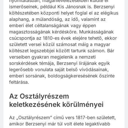
nyomtatásban, magánlevelezéseiben küldte el
ismerőseinek, például Kis Jánosnak is. Berzsenyi
költészetében központi helyet foglal el az elégikus
alaphang, a múlandóság, az idő, valamint az
emberi élet céltalanságának vagy éppen
magasztosságának kérdésköre. Munkásságának
csúcspontja az 1810-es évek elejére tehető, ekkor
született versei közül számosat máig a magyar
költészet legszebbjei között tartunk számon. Bár
verseiben gyakran megjelenik a nemzeti
sorskérdések témája, Berzsenyi lírájának egyik
legerősebb vonulata saját belső vívódásainak,
emberi sorsának, boldogságkeresésének őszinte
feltárása.
Az Osztályrészem
keletkezésének körülményei
Az „Osztályrészem” című vers 1817-ben született,
amikor Berzsenyi már túl volt élete legaktívabb