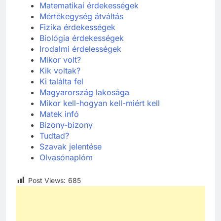
Matematikai érdekességek
Mértékegység átváltás
Fizika érdekességek
Biológia érdekességek
Irodalmi érdelességek
Mikor volt?
Kik voltak?
Ki találta fel
Ma
gyarország lakosága
Mikor kell-hogyan kell-miért kell
Matek
infó
Bizony-bizony
Tudtad?
Szavak jelentése
Olvasónaplóm
Post Views:
685