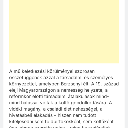
A mű keletkezési körülményei szorosan
összefüggenek azzal a társadalmi és személyes
környezettel, amelyben Berzsenyi élt. A 19. század
eleji Magyarországon a nemesség helyzete, a
reformkor előtti társadalmi átalakulások mind-
mind hatással voltak a költő gondolkodására. A
vidéki magány, a családi élet nehézségei, a
hivatásbeli elakadás – hiszen nem tudott
kiteljesedni sem földbirtokosként, sem költőként
úgy, ahogy szerette volna – mind hozzájárultak