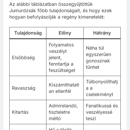
Az alábbi táblázatban összegyűjtöttük
Jumurdzsák főbb tulajdonságait, és hogy ezek
hogyan befolyásolják a regény kimenetelét:
Tulajdonság
Előny
Hátrány
Folyamatos
Néha túl
veszélyt
egyszerűen
Elsőbbség
jelent,
gonosznak
fenntartja a
tűnhet
feszültséget
Túlbonyolíthatj
Kiszámíthatatl
Ravaszság
a a
an ellenfél
cselekményt
Admirelandó,
Fanatikussá és
Kitartás
tiszteletre
veszélyessé
méltó
teszi
Hű a török