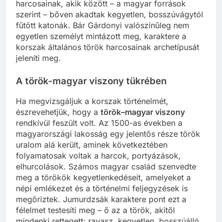
harcosainak, akik között – a magyar források
szerint – bőven akadtak kegyetlen, bosszúvágytól
fűtött katonák. Bár Gárdonyi valószínűleg nem
egyetlen személyt mintázott meg, karaktere a
korszak általános török harcosainak archetípusát
jeleníti meg.
A török-magyar viszony tükrében
Ha megvizsgáljuk a korszak történelmét,
észrevehetjük, hogy a
török–magyar viszony
rendkívül feszült volt. Az 1500-as években a
magyarországi lakosság egy jelentős része török
uralom alá került, aminek következtében
folyamatosak voltak a harcok, portyázások,
elhurcolások. Számos magyar család szenvedte
meg a törökök kegyetlenkedéseit, amelyeket a
népi emlékezet és a történelmi feljegyzések is
megőriztek. Jumurdzsák karaktere pont ezt a
félelmet testesíti meg – ő az a török, akitől
mindenki rettegett: ravasz, kegyetlen, bosszúálló