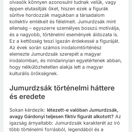
olvasók könnyen azonosulni tudnak velük, vagy
éppen elutasítják őket, hiszen ezek a figurák
sűrítve hordozzák magukban a társadalom
kollektív emlékeit és félelmeit. Jumurdzsák mint
ellenség – egyszerre személyes bosszú motiválja,
és a nagyobb, történelmi események áldozata is.
Ez a kettősség teszi igazán érdekessé a figuráját.
Az évek során számos irodalomtörténész
elemezte Jumurdzsák szerepét a magyar
irodalomban, és mindannyian egyetértenek abban,
hogy nélkülözhetetlen alakja lett a magyar
kulturális örökségnek.
Jumurdzsák történelmi háttere
és eredete
Sokan kérdezik:
létezett-e valóban Jumurdzsák,
avagy Gárdonyi teljesen fiktív figurát alkotott?
Az
igazság árnyaltabb: Jumurdzsák karakterét az író
több történelmi forrásból, legendából és a