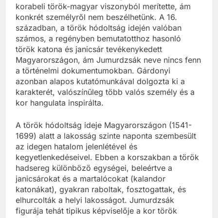
korabeli török-magyar viszonyból merítette, ám
konkrét személyről nem beszélhetünk. A 16.
században, a török hódoltság idején valóban
számos, a regényben bemutatotthoz hasonló
török katona és janicsár tevékenykedett
Magyarországon, ám Jumurdzsák neve nincs fenn
a történelmi dokumentumokban. Gárdonyi
azonban alapos kutatómunkával dolgozta ki a
karakterét, valószínűleg több valós személy és a
kor hangulata inspirálta.
A török hódoltság ideje Magyarországon (1541-
1699) alatt a lakosság szinte naponta szembesült
az idegen hatalom jelenlétével és
kegyetlenkedéseivel. Ebben a korszakban a török
hadsereg különböző egységei, beleértve a
janicsárokat és a martalócokat (kalandor
katonákat), gyakran raboltak, fosztogattak, és
elhurcolták a helyi lakosságot. Jumurdzsák
figurája tehát tipikus képviselője a kor török