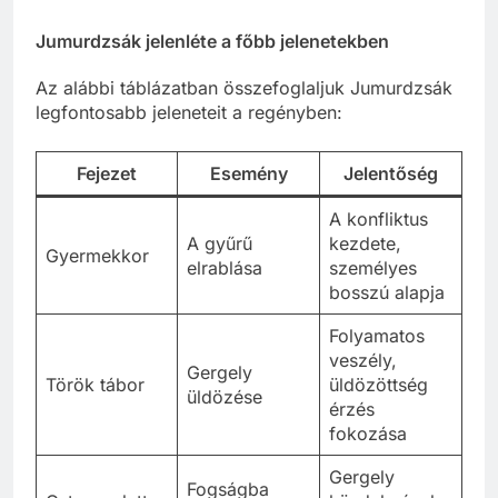
Jumurdzsák jelenléte a főbb jelenetekben
Az alábbi táblázatban összefoglaljuk Jumurdzsák
legfontosabb jeleneteit a regényben:
Fejezet
Esemény
Jelentőség
A konfliktus
A gyűrű
kezdete,
Gyermekkor
elrablása
személyes
bosszú alapja
Folyamatos
veszély,
Gergely
Török tábor
üldözöttség
üldözése
érzés
fokozása
Gergely
Fogságba