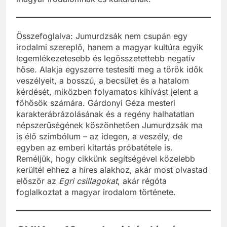
Összefoglalva: Jumurdzsák nem csupán egy
irodalmi szereplő, hanem a magyar kultúra egyik
legemlékezetesebb és legösszetettebb negatív
hőse. Alakja egyszerre testesíti meg a török idők
veszélyeit, a bosszú, a becsület és a hatalom
kérdését, miközben folyamatos kihívást jelent a
főhősök számára. Gárdonyi Géza mesteri
karakterábrázolásának és a regény halhatatlan
népszerűségének köszönhetően Jumurdzsák ma
is élő szimbólum – az idegen, a veszély, de
egyben az emberi kitartás próbatétele is.
Reméljük, hogy cikkünk segítségével közelebb
kerültél ehhez a híres alakhoz, akár most olvastad
először az
Egri csillagokat
, akár régóta
foglalkoztat a magyar irodalom története.