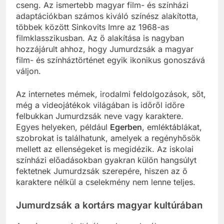
cseng. Az ismertebb magyar film- és színházi
adaptációkban számos kiváló színész alakította,
többek között Sinkovits Imre az 1968-as
filmklasszikusban. Az ő alakítása is nagyban
hozzájárult ahhoz, hogy Jumurdzsák a magyar
film- és színháztörténet egyik ikonikus gonoszává
váljon.
Az internetes mémek, irodalmi feldolgozások, sőt,
még a videojátékok világában is időről időre
felbukkan Jumurdzsák neve vagy karaktere.
Egyes helyeken, például
Egerben
, emléktáblákat,
szobrokat is találhatunk, amelyek a regényhősök
mellett az ellenségeket is megidézik. Az iskolai
színházi előadásokban gyakran külön hangsúlyt
fektetnek Jumurdzsák szerepére, hiszen az ő
karaktere nélkül a cselekmény nem lenne teljes.
Jumurdzsák a kortárs magyar kultúrában