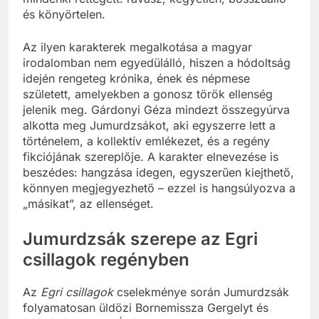
és könyörtelen.
Az ilyen karakterek megalkotása a magyar
irodalomban nem egyedülálló, hiszen a hódoltság
idején rengeteg krónika, ének és népmese
született, amelyekben a gonosz török ellenség
jelenik meg. Gárdonyi Géza mindezt összegyúrva
alkotta meg Jumurdzsákot, aki egyszerre lett a
történelem, a kollektív emlékezet, és a regény
fikciójának szereplője. A karakter elnevezése is
beszédes: hangzása idegen, egyszerűen kiejthető,
könnyen megjegyezhető – ezzel is hangsúlyozva a
„másikat”, az ellenséget.
Jumurdzsák szerepe az Egri
csillagok regényben
Az
Egri csillagok
cselekménye során Jumurdzsák
folyamatosan üldözi Bornemissza Gergelyt és