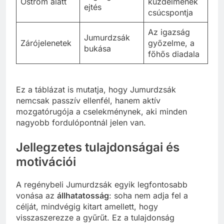
Ostrom alatt
küzdelmének
ejtés
csúcspontja
Az igazság
Jumurdzsák
Zárójelenetek
győzelme, a
bukása
főhős diadala
Ez a táblázat is mutatja, hogy Jumurdzsák
nemcsak passzív ellenfél, hanem aktív
mozgatórugója a cselekménynek, aki minden
nagyobb fordulópontnál jelen van.
Jellegzetes tulajdonságai és
motivációi
A regénybeli Jumurdzsák egyik legfontosabb
vonása az
állhatatosság
: soha nem adja fel a
célját, mindvégig kitart amellett, hogy
visszaszerezze a gyűrűt. Ez a tulajdonság