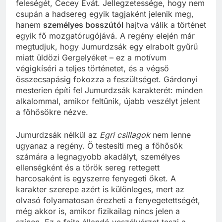
feleségét, Cecey Évát. Jellegzetessége, hogy nem
csupán a hadsereg egyik tagjaként jelenik meg,
hanem
személyes bosszútól
hajtva válik a történet
egyik fő mozgatórugójává. A regény elején már
megtudjuk, hogy Jumurdzsák egy elrabolt gyűrű
miatt üldözi Gergelyéket – ez a motívum
végigkíséri a teljes történetet, és a végső
összecsapásig fokozza a feszültséget. Gárdonyi
mesterien építi fel Jumurdzsák karakterét: minden
alkalommal, amikor feltűnik, újabb veszélyt jelent
a főhősökre nézve.
Jumurdzsák nélkül az
Egri csillagok
nem lenne
ugyanaz a regény. Ő testesíti meg a főhősök
számára a legnagyobb akadályt, személyes
ellenségként és a török sereg rettegett
harcosaként is egyszerre fenyegeti őket. A
karakter szerepe azért is különleges, mert az
olvasó folyamatosan érezheti a fenyegetettségét,
még akkor is, amikor fizikailag nincs jelen a