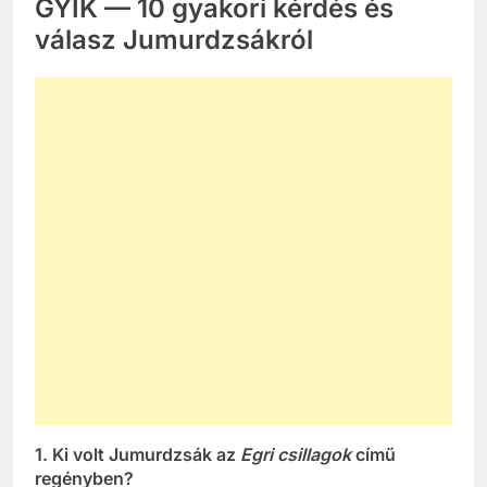
GYIK — 10 gyakori kérdés és
válasz Jumurdzsákról
1. Ki volt Jumurdzsák az
Egri csillagok
című
regényben?