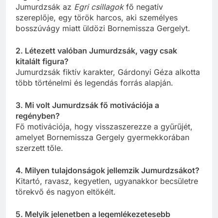
Jumurdzsák az
Egri csillagok
fő negatív
szereplője, egy török harcos, aki személyes
bosszúvágy miatt üldözi Bornemissza Gergelyt.
2. Létezett valóban Jumurdzsák, vagy csak
kitalált figura?
Jumurdzsák fiktív karakter, Gárdonyi Géza alkotta
több történelmi és legendás forrás alapján.
3. Mi volt Jumurdzsák fő motivációja a
regényben?
Fő motivációja, hogy visszaszerezze a gyűrűjét,
amelyet Bornemissza Gergely gyermekkorában
szerzett tőle.
4. Milyen tulajdonságok jellemzik Jumurdzsákot?
Kitartó, ravasz, kegyetlen, ugyanakkor becsületre
törekvő és nagyon eltökélt.
5. Melyik jelenetben a legemlékezetesebb