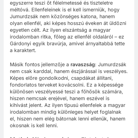
egyszerre teszi őt félelmetessé és tiszteletre
méltóvá. Ellenfeleinek is el kell ismerniük, hogy
Jumurdzsák nem közönséges katona, hanem
olyan ellenfél, aki képes hosszú éveken át üldözni
egyetlen célt. Az ilyen elszántság a magyar
irodalomban ritka, főleg az ellenfél oldaláról – ez
Gárdonyi egyik bravúrja, amivel árnyaltabbá tette
a karaktert.
Másik fontos jellemzője a
ravaszság
: Jumurdzsák
nem csak karddal, hanem észjárással is veszélyes.
Képes előre gondolkodni, csapdákat állítani,
fondorlatos terveket kovácsolni. Ez a képessége
különösen veszélyessé teszi a főhősök számára,
hiszen nemcsak erejével, hanem eszével is
kihívást jelent. Az ilyen típusú ellenfelek a magyar
irodalomban mindig különleges helyet foglalnak
el, hiszen nem elég bátornak lenni ellenük, hanem
okosnak is kell lenni.