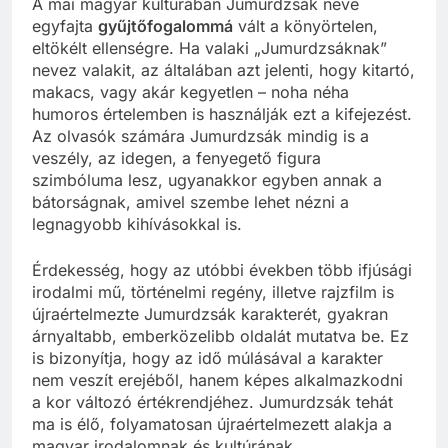
A mai magyar kultúrában Jumurdzsák neve
egyfajta
gyűjtőfogalommá
vált a könyörtelen,
eltökélt ellenségre. Ha valaki „Jumurdzsáknak”
nevez valakit, az általában azt jelenti, hogy kitartó,
makacs, vagy akár kegyetlen – noha néha
humoros értelemben is használják ezt a kifejezést.
Az olvasók számára Jumurdzsák mindig is a
veszély, az idegen, a fenyegető figura
szimbóluma lesz, ugyanakkor egyben annak a
bátorságnak, amivel szembe lehet nézni a
legnagyobb kihívásokkal is.
Érdekesség, hogy az utóbbi években több ifjúsági
irodalmi mű, történelmi regény, illetve rajzfilm is
újraértelmezte Jumurdzsák karakterét, gyakran
árnyaltabb, emberközelibb oldalát mutatva be. Ez
is bizonyítja, hogy az idő múlásával a karakter
nem veszít erejéből, hanem képes alkalmazkodni
a kor változó értékrendjéhez. Jumurdzsák tehát
ma is élő, folyamatosan újraértelmezett alakja a
magyar irodalomnak és kultúrának.