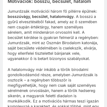
Motivációk: bosszú, becsület, hatalom
Jumurdzsák motivációi három fő pillérre épülnek:
bosszúvágy, becsület, hatalomvágy
. A bosszú a
gyűrű elvesztéséből fakad, amely az ő szemében
nem csupán értéktárgy, hanem személyes
sérelem, amit mindenáron orvosolni kell. A
becsület kérdése is gyakran felmerül a regényben:
Jumurdzsák, mint az Oszmán Birodalom katonája,
saját becsülete védelmében is cselekszik, elvárja,
hogy ellenfelei tisztelettel bánjanak vele,
ugyanakkor ő is betart bizonyos szabályokat.
A hatalomvágy már inkább a török birodalmi
gondolkodásmód része, amelyben Jumurdzsák is
osztozik – a regényben többször is
megfigyelhetjük, hogy nem csak saját személyes
sérelmének orvoslásán, hanem a török hadsereg
sikerén, a magyarok feletti diadalon is
munkálkodik. Ez a motivációs hármas teszi igazán
komplexszé a karaktert, és sokkal többé, mint egy