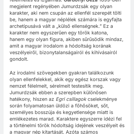
megjelent regényében Jumurdzsák egy olyan
karakter, aki nem csupán az ellenfél szerepét tölti
be, hanem a magyar néplélek számára is egyfajta
archetípusává vált a „külső ellenségnek.” Ez a
karakter nem egyszerűen egy török katona,
hanem egy olyan figura, akiben sűrűsödik mindaz,
amit a magyar irodalom a hódoltság korának
veszélyeiről, bizonytalanságairól és kihívásairól
gondolt.
Az irodalmi szövegekben gyakran találkozunk
olyan ellenfelekkel, akik egy egész korszak vagy
nemzet félelmeit, sérelmeit testesítik meg.
Jumurdzsák ebben a szerepben különösen
hatékony, hiszen az
Egri csillagok
cselekménye
során folyamatosan üldözi a főhősöket, sőt,
személyes bosszúja és kegyetlensége miatt is
emlékezetes marad. Karaktere egyszerre idézi fel
a történelmi török hódoltság idejének veszélyeit és
a magyar nép kitartását. Azóta számos