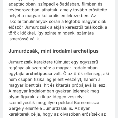
adaptációban, színpadi előadásban, filmben és
tévésorozatban láthattuk, amely tovább erősítette
helyét a magyar kulturális emlékezetben. Az
iskolai tanulmányok során a legtöbb magyar diák
először Jumurdzsák alakján keresztül találkozik a
török időkkel, így szinte mindenki számára
ismerőssé válik.
Jumurdzsák, mint irodalmi archetípus
Jumurdzsák karaktere túlmutat egy egyszerű
regényalak szerepén: a magyar irodalomban
egyfajta
archetípussá
vált. Ő az örök ellenség, aki
nem csupán fizikailag jelent veszélyt, hanem a
magyar identitás, hit és kitartás próbájává is lesz.
A magyar irodalomban gyakran jelennek meg
olyan figurák, akik az idegen veszélyt
személyesítik meg; ilyen például Bornemissza
Gergely ellenfele Jumurdzsák is. Az ilyen
karakterek célja, hogy az olvasóban erősítsék az