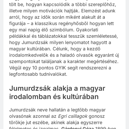
tölt be, hogyan kapcsolódik a többi szereplőhöz,
illetve milyen motivációk hajtják. Elemzést adunk
arról, hogy az idők során miként alakult át a
figurája – a klasszikus regényhősből hogyan lett
egy mai napig élő szimbólum. Gyakorlati
példákkal és táblázatokkal tesszük szemléletessé,
hogy Jumurdzsák milyen lenyomatot hagyott a
magyar kultúrában. Célunk, hogy a kezdő
irodalomkedvelők és a haladó olvasók egyaránt új
szempontokat találjanak a karakter megértéséhez.
Végül egy 10 pontos GYIK segít rendszerezni a
legfontosabb tudnivalókat.
Jumurdzsák alakja a magyar
irodalomban és kultúrában
Jumurdzsák neve hallatán a legtöbb magyar
olvasónak azonnal az
Egri csillagok
gonosz
törökje jut eszébe, akinek alakja egyszerre
félelmetes és izgalmas.
Gárdonyi Géza
1899-ben