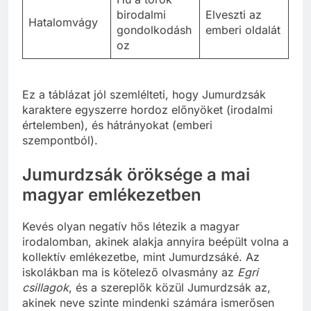
birodalmi
Elveszti az
Hatalomvágy
gondolkodásh
emberi oldalát
oz
Ez a táblázat jól szemlélteti, hogy Jumurdzsák
karaktere egyszerre hordoz előnyöket (irodalmi
értelemben), és hátrányokat (emberi
szempontból).
Jumurdzsák öröksége a mai
magyar emlékezetben
Kevés olyan negatív hős létezik a magyar
irodalomban, akinek alakja annyira beépült volna a
kollektív emlékezetbe, mint Jumurdzsáké. Az
iskolákban ma is kötelező olvasmány az
Egri
csillagok
, és a szereplők közül Jumurdzsák az,
akinek neve szinte mindenki számára ismerősen