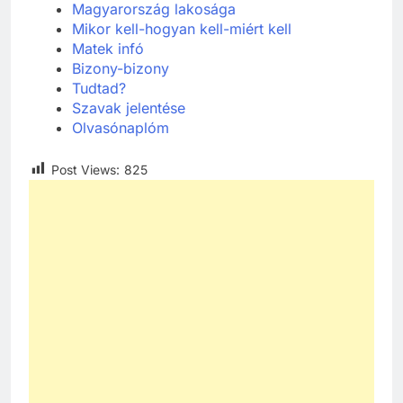
Ma
gyarország lakosága
Mikor kell-hogyan kell-miért kell
Matek
infó
Bizony-bizony
Tudtad?
Szavak jelentése
Olvasónaplóm
Post Views:
825
241
Ki találta fel a gőzgépet?