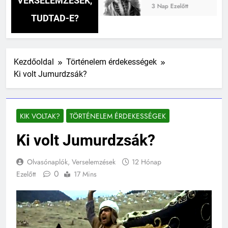
VERSELEMZÉSEK,
3 Nap Ezelőtt
TUDTAD-E?
Kezdőoldal
Történelem érdekességek
Ki volt Jumurdzsák?
KIK VOLTAK?
TÖRTÉNELEM ÉRDEKESSÉGEK
Ki volt Jumurdzsák?
Olvasónaplók, Verselemzések
12 Hónap
0
Ezelőtt
17 Mins