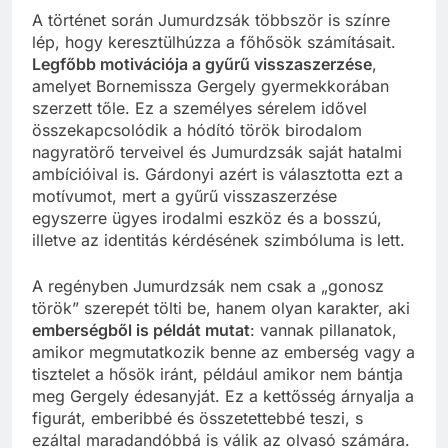
A történet során Jumurdzsák többször is színre
lép, hogy keresztülhúzza a főhősök számításait.
Legfőbb motivációja a gyűrű visszaszerzése
,
amelyet Bornemissza Gergely gyermekkorában
szerzett tőle. Ez a személyes sérelem idővel
összekapcsolódik a hódító török birodalom
nagyratörő terveivel és Jumurdzsák saját hatalmi
ambícióival is. Gárdonyi azért is választotta ezt a
motívumot, mert a gyűrű visszaszerzése
egyszerre ügyes irodalmi eszköz és a bosszú,
illetve az identitás kérdésének szimbóluma is lett.
A regényben Jumurdzsák nem csak a „gonosz
török” szerepét tölti be, hanem olyan karakter, aki
emberségből is példát mutat
: vannak pillanatok,
amikor megmutatkozik benne az emberség vagy a
tisztelet a hősök iránt, például amikor nem bántja
meg Gergely édesanyját. Ez a kettősség árnyalja a
figurát, emberibbé és összetettebbé teszi, s
ezáltal maradandóbbá is válik az olvasó számára.