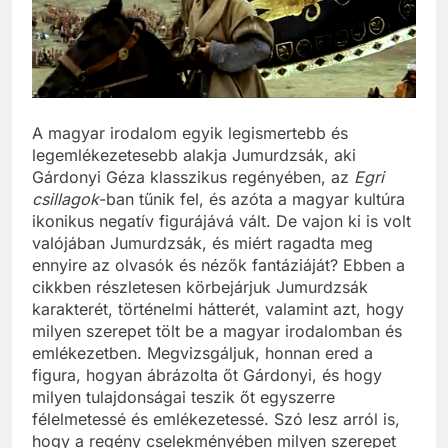
A magyar irodalom egyik legismertebb és
legemlékezetesebb alakja Jumurdzsák, aki
Gárdonyi Géza klasszikus regényében, az
Egri
csillagok
-ban tűnik fel, és azóta a magyar kultúra
ikonikus negatív figurájává vált. De vajon ki is volt
valójában Jumurdzsák, és miért ragadta meg
ennyire az olvasók és nézők fantáziáját? Ebben a
cikkben részletesen körbejárjuk Jumurdzsák
karakterét, történelmi hátterét, valamint azt, hogy
milyen szerepet tölt be a magyar irodalomban és
emlékezetben. Megvizsgáljuk, honnan ered a
figura, hogyan ábrázolta őt Gárdonyi, és hogy
milyen tulajdonságai teszik őt egyszerre
félelmetessé és emlékezetessé. Szó lesz arról is,
hogy a regény cselekményében milyen szerepet