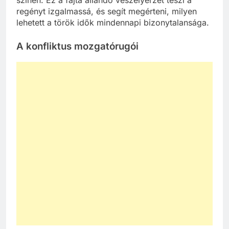
színen. Ez a fajta állandó veszélyérzet teszi a
regényt izgalmassá, és segít megérteni, milyen
lehetett a török idők mindennapi bizonytalansága.
A konfliktus mozgatórugói