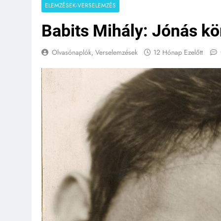
ELEMZÉSEK-VERSELEMZÉS
Babits Mihály: Jónás k
Olvasónaplók, Verselemzések
12 Hónap Ezelőtt