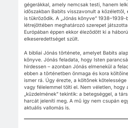
gégerákkal, amely nemcsak testi, hanem lelki 
időszakban Babits visszavonult a közélettől, 
is tükröződik. A „Jónás könyve” 1938–1939-b
létrejöttében meghatározó szerepet játszotta
Európában éppen ekkor éleződött ki a háborús
elkeseredettséget szült.
A bibliai Jónás története, amelyet Babits ala
könyve. Jónás feladata, hogy Isten parancsá
hirdessen – azonban Jónás elmenekül a feladat
ebben a történetben önmaga és kora költőin
ismer rá. Úgy érezte, a költőnek kötelessége 
vagy félelemmel tölti el. Nem véletlen, hog
„küzdelmének” tekintik: a betegséggel, a társ
harcát jeleníti meg. A mű így nem csupán eg
aktuális vallomás is.