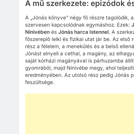
A mű szerkezete: epizódok és
A „Jónás könyve” négy fő részre tagolódik, 
szervesen kapcsolódnak egymáshoz. Ezek:
Ninivében
és
Jónás harca Istennel
. A szerke
főszereplő lelki és fizikai utat jár be. Az els
rész a félelem, a menekülés és a belső ellen
Jónást elnyeli a cethal, a magány, az elhagya
saját kórházi magányával is párhuzamba állíth
gyomrából, majd Ninivébe megy, ahol teljesít
eredményében. Az utolsó rész pedig Jónás pe
feszültsége.