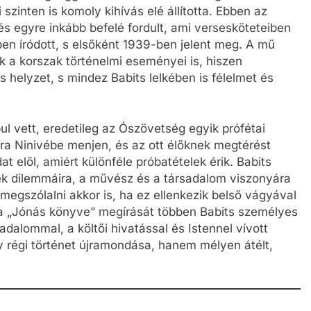
szinten is komoly kihívás elé állította. Ebben az
és egyre inkább befelé fordult, ami versesköteteiben
en íródott, s elsőként 1939-ben jelent meg. A mű
k a korszak történelmi eseményei is, hiszen
 helyzet, s mindez Babits lelkében is félelmet és
pul vett, eredetileg az Ószövetség egyik prófétai
ra Ninivébe menjen, és az ott élőknek megtérést
 elől, amiért különféle próbatételek érik. Babits
ek dilemmáira, a művész és a társadalom viszonyára
megszólalni akkor is, ha ez ellenkezik belső vágyával
y a „Jónás könyve” megírását többen Babits személyes
adalommal, a költői hivatással és Istennel vívott
y régi történet újramondása, hanem mélyen átélt,