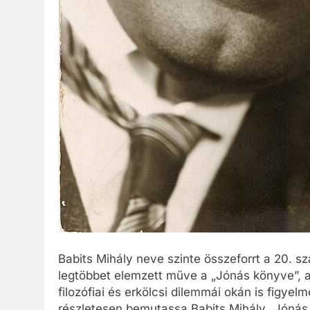
Babits Mihály neve szinte összeforrt a 20. s
legtöbbet elemzett műve a „Jónás könyve”, a
filozófiai és erkölcsi dilemmái okán is figyelm
részletesen bemutassa Babits Mihály „Jónás 