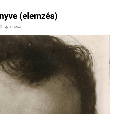
önyve (elemzés)
0
15 Mins