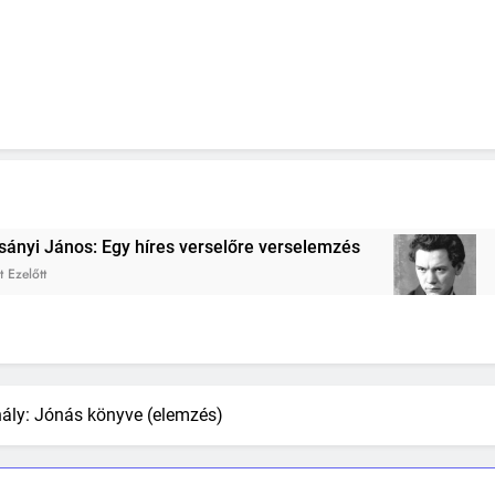
lemzés
József Attila: (A hallgatag gép…) vers
4 Hét Ezelőtt
hály: Jónás könyve (elemzés)