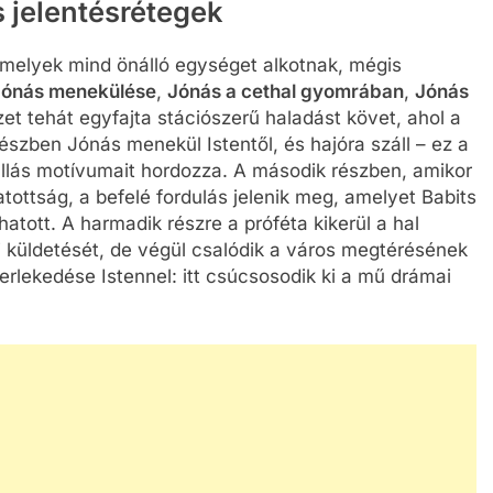
 jelentésrétegek
amelyek mind önálló egységet alkotnak, mégis
Jónás menekülése
,
Jónás a cethal gyomrában
,
Jónás
zet tehát egyfajta stációszerű haladást követ, ahol a
ő részben Jónás menekül Istentől, és hajóra száll – ez a
állás motívumait hordozza. A második részben, amikor
tottság, a befelé fordulás jelenik meg, amelyet Babits
atott. A harmadik részre a próféta kikerül a hal
i küldetését, de végül csalódik a város megtérésének
rlekedése Istennel: itt csúcsosodik ki a mű drámai