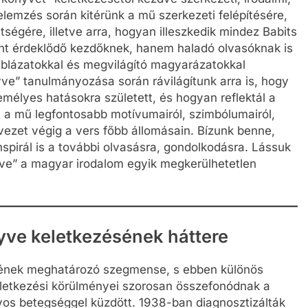
 elemzés során kitérünk a mű szerkezeti felépítésére,
ttségére, illetve arra, hogyan illeszkedik mindez Babits
ánt érdeklődő kezdőknek, hanem haladó olvasóknak is
táblázatokkal és megvilágító magyarázatokkal
ve” tanulmányozása során rávilágítunk arra is, hogy
zemélyes hatásokra született, és hogyan reflektál a
jt a mű legfontosabb motívumairól, szimbólumairól,
ezet végig a vers főbb állomásain. Bízunk benne,
pirál is a további olvasásra, gondolkodásra. Lássuk
nyve” a magyar irodalom egyik megkerülhetetlen
yve keletkezésének háttere
elének meghatározó szegmense, s ebben különös
keletkezési körülményei szorosan összefonódnak a
lyos betegséggel küzdött. 1938-ban diagnosztizálták