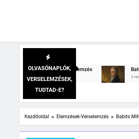
OLVASÓNAPLÓK,
és
Batsányi János: Egy híres verselőre verse
3 Hét Ezelőtt
VERSELEMZÉSEK,
TUDTAD-E?
Kezdőoldal
Elemzések-Verselemzés
Babits Mi