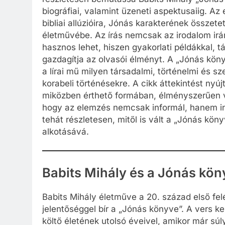
biográfiai, valamint üzeneti aspektusaiig. Az
bibliai allúzióira, Jónás karakterének összete
életművébe. Az írás nemcsak az irodalom ir
hasznos lehet, hiszen gyakorlati példákkal, 
gazdagítja az olvasói élményt. A „Jónás köny
a lírai mű milyen társadalmi, történelmi és s
korabeli történésekre. A cikk áttekintést nyú
miközben érthető formában, élményszerűen v
hogy az elemzés nemcsak informál, hanem ins
tehát részletesen, mitől is vált a „Jónás kö
alkotásává.
Babits Mihály és a Jónás kön
Babits Mihály életműve a 20. század első f
jelentőséggel bír a „Jónás könyve”. A vers 
költő életének utolsó éveivel, amikor már sú