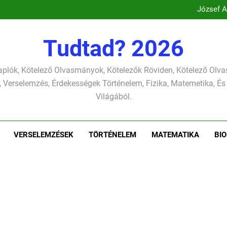
József A
József
Csokonai Vitéz Mi
Csokonai Vit
József A
Tudtad? 2026
József
plók, Kötelező Olvasmányok, Kötelezők Röviden, Kötelező Ol
 Verselemzés, Érdekességek Történelem, Fizika, Matemetika, És
Világából.
VERSELEMZÉSEK
TÖRTÉNELEM
MATEMATIKA
BIO