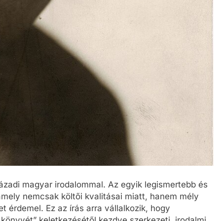
zázadi magyar irodalommal. Az egyik legismertebb és
mely nemcsak költői kvalitásai miatt, hanem mély
et érdemel. Ez az írás arra vállalkozik, hogy
könyvét” keletkezésétől kezdve szerkezeti, irodalmi,