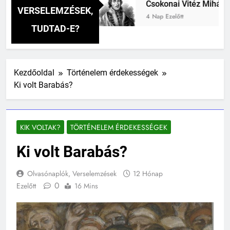
rselemzés
Csokonai Vitéz Mihály: A Dugonics
VERSELEMZÉSEK,
4 Nap Ezelőtt
TUDTAD-E?
Kezdőoldal
Történelem érdekességek
Ki volt Barabás?
KIK VOLTAK?
TÖRTÉNELEM ÉRDEKESSÉGEK
Ki volt Barabás?
Olvasónaplók, Verselemzések
12 Hónap
0
Ezelőtt
16 Mins