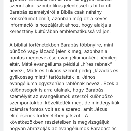
szerint akár szimbolikus jelentéssel is bírhatott.
Barabás személyéről a Biblia csak néhány
konkrétumot említ, azonban még ez a kevés
információ is hozzájárult ahhoz, hogy alakja a
keresztény kultúrában emblematikussá váljon.
A bibliai történetekben Barabás többnyire, mint
bűnöző vagy lázadó jelenik meg, azonban a
pontos megnevezése evangéliumonként némileg
eltér. Máté evangéliuma például „híres rabnak”
nevezi, Márk és Lukács szerint pedig „lázadás és
gyilkosság miatt” tartóztatták le. János
evangéliuma egyszerűen rablónak nevezi. Ezek a
különbségek is arra utalnak, hogy Barabás
személyét az evangéliumok szerzői különböző
szempontokból közelítették meg, de mindegyikük
számára fontos volt az a szerep, amit Jézus
elítélésének történetében játszott. A
következőkben részleteiben is megvizsgáljuk,
hogyan ábrázolják az evangéliumok Barabást és