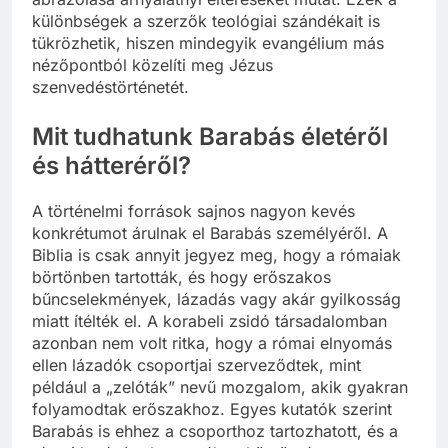
különbségek a szerzők teológiai szándékait is
tükrözhetik, hiszen mindegyik evangélium más
nézőpontból közelíti meg Jézus
szenvedéstörténetét.
Mit tudhatunk Barabás életéről
és hátteréről?
A történelmi források sajnos nagyon kevés
konkrétumot árulnak el Barabás személyéről. A
Biblia is csak annyit jegyez meg, hogy a rómaiak
börtönben tartották, és hogy erőszakos
bűncselekmények, lázadás vagy akár gyilkosság
miatt ítélték el. A korabeli zsidó társadalomban
azonban nem volt ritka, hogy a római elnyomás
ellen lázadók csoportjai szerveződtek, mint
például a „zelóták” nevű mozgalom, akik gyakran
folyamodtak erőszakhoz. Egyes kutatók szerint
Barabás is ehhez a csoporthoz tartozhatott, és a