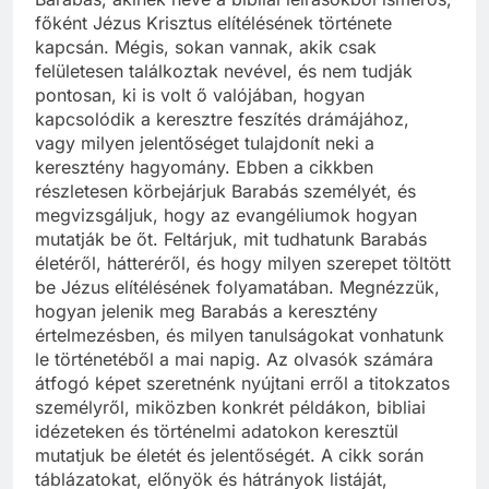
főként Jézus Krisztus elítélésének története
kapcsán. Mégis, sokan vannak, akik csak
felületesen találkoztak nevével, és nem tudják
pontosan, ki is volt ő valójában, hogyan
kapcsolódik a keresztre feszítés drámájához,
vagy milyen jelentőséget tulajdonít neki a
keresztény hagyomány. Ebben a cikkben
részletesen körbejárjuk Barabás személyét, és
megvizsgáljuk, hogy az evangéliumok hogyan
mutatják be őt. Feltárjuk, mit tudhatunk Barabás
életéről, hátteréről, és hogy milyen szerepet töltött
be Jézus elítélésének folyamatában. Megnézzük,
hogyan jelenik meg Barabás a keresztény
értelmezésben, és milyen tanulságokat vonhatunk
le történetéből a mai napig. Az olvasók számára
átfogó képet szeretnénk nyújtani erről a titokzatos
személyről, miközben konkrét példákon, bibliai
idézeteken és történelmi adatokon keresztül
mutatjuk be életét és jelentőségét. A cikk során
táblázatokat, előnyök és hátrányok listáját,