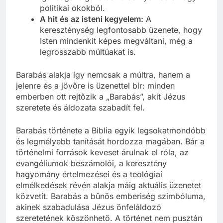
politikai okokból.
A hit és az isteni kegyelem:
A
kereszténység legfontosabb üzenete, hogy
Isten mindenkit képes megváltani, még a
legrosszabb múltúakat is.
Barabás alakja így nemcsak a múltra, hanem a
jelenre és a jövőre is üzenettel bír: minden
emberben ott rejtőzik a „Barabás”, akit Jézus
szeretete és áldozata szabadít fel.
Barabás története a Biblia egyik legsokatmondóbb
és legmélyebb tanítását hordozza magában. Bár a
történelmi források keveset árulnak el róla, az
evangéliumok beszámolói, a keresztény
hagyomány értelmezései és a teológiai
elmélkedések révén alakja máig aktuális üzenetet
közvetít. Barabás a bűnös emberiség szimbóluma,
akinek szabadulása Jézus önfeláldozó
szeretetének köszönhető. A történet nem pusztán