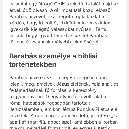
valamint egy átfogó GYIK szekciót is talál majd az
érdeklődő olvasó. Akár most találkozol először
Barabás nevével, akár régóta foglalkoztat a
kérdés, hogy ki volt ő, cikkünk minden szinten
igyekszik kielégítő válaszokat nyújtani. Tarts
velünk, hogy együtt fedezhessük fel Barabás
történetét és annak mélyebb jelentőségét!
Barabás személye a bibliai
történetekben
Barabás neve először a négy evangéliumban
jelenik meg, amelyek Jézus életének, halálának és
feltámadásának fő forrásai a keresztény
hagyományban. Ő egy olyan férfi volt, akit a
római hatóságok fogságban tartottak
Jeruzsálemben, amikor Jézust Poncius Pilátus elé
vezették. A név maga arámi eredetű, jelentése „az
apa fia” (bar: fiú, abba: apa), ami ebben a korban
gyakori névadási forma volt, és egyes kutatók