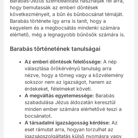
Barabás-Jézus szembeállítást használják fel arra,
hogy bemutassák az emberi döntések
következményeit, a bűn és bűnbocsánat témáját.
Barabás története így arra is tanít, hogy a
kegyelem és a megbocsátás mindenki számára
elérhető, még a legnagyobb bűnösök számára is.
Barabás történetének tanulságai
Az emberi döntések felelőssége:
A nép
választása örökérvényű tanulság arra
nézve, hogy a tömeg vagy a közvélemény
sokszor nem az igazságot, hanem az
érdekeket, félelmeket követi.
A megváltás egyetemessége:
Barabás
szabadulása Jézus áldozatán keresztül
minden ember számára elérhetővé teszi a
bocsánatot.
A társadalmi igazságosság kérdése:
Az
eset rámutat arra, hogyan torzulhat az
igazságszolgáltatás külső nyomásra vagy