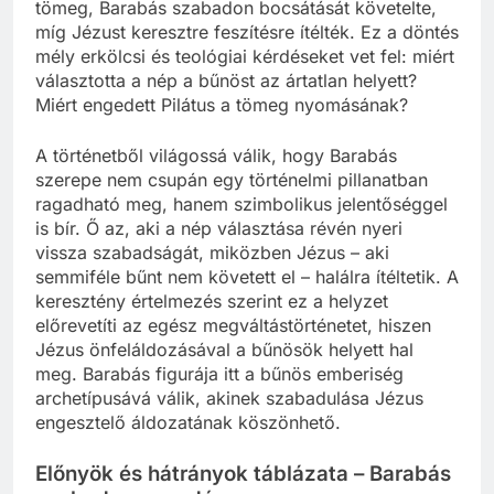
tömeg, Barabás szabadon bocsátását követelte,
míg Jézust keresztre feszítésre ítélték. Ez a döntés
mély erkölcsi és teológiai kérdéseket vet fel: miért
választotta a nép a bűnöst az ártatlan helyett?
Miért engedett Pilátus a tömeg nyomásának?
A történetből világossá válik, hogy Barabás
szerepe nem csupán egy történelmi pillanatban
ragadható meg, hanem szimbolikus jelentőséggel
is bír. Ő az, aki a nép választása révén nyeri
vissza szabadságát, miközben Jézus – aki
semmiféle bűnt nem követett el – halálra ítéltetik. A
keresztény értelmezés szerint ez a helyzet
előrevetíti az egész megváltástörténetet, hiszen
Jézus önfeláldozásával a bűnösök helyett hal
meg. Barabás figurája itt a bűnös emberiség
archetípusává válik, akinek szabadulása Jézus
engesztelő áldozatának köszönhető.
Előnyök és hátrányok táblázata – Barabás