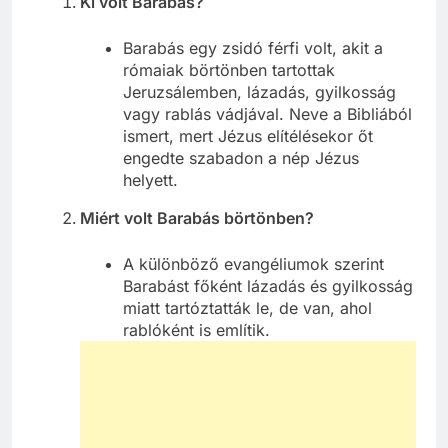
Ki volt Barabás?
Barabás egy zsidó férfi volt, akit a
rómaiak börtönben tartottak
Jeruzsálemben, lázadás, gyilkosság
vagy rablás vádjával. Neve a Bibliából
ismert, mert Jézus elítélésekor őt
engedte szabadon a nép Jézus
helyett.
Miért volt Barabás börtönben?
A különböző evangéliumok szerint
Barabást főként lázadás és gyilkosság
miatt tartóztatták le, de van, ahol
rablóként is említik.