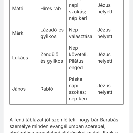
napi
Jézus
Máté
Híres rab
szokás;
helyett
nép kéri
Lázadó és
Nép
Jézus
Márk
gyilkos
választása
helyett
Nép
Zendülő
követeli,
Jézus
Lukács
és gyilkos
Pilátus
helyett
enged
Páska
napi
Jézus
János
Rabló
szokás;
helyett
nép kéri
A fenti táblázat jól szemlélteti, hogy bár Barabás
személye minden evangéliumban szerepel,
ábrázolása árnyalatnyi eltéréseket mutat. Ezek a