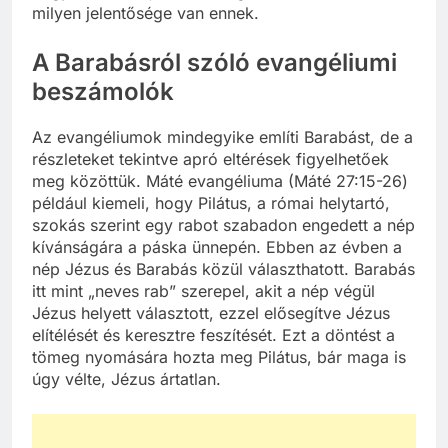
milyen jelentősége van ennek.
A Barabásról szóló evangéliumi
beszámolók
Az evangéliumok mindegyike említi Barabást, de a
részleteket tekintve apró eltérések figyelhetőek
meg közöttük. Máté evangéliuma (Máté 27:15-26)
például kiemeli, hogy Pilátus, a római helytartó,
szokás szerint egy rabot szabadon engedett a nép
kívánságára a páska ünnepén. Ebben az évben a
nép Jézus és Barabás közül választhatott. Barabás
itt mint „neves rab” szerepel, akit a nép végül
Jézus helyett választott, ezzel elősegítve Jézus
elítélését és keresztre feszítését. Ezt a döntést a
tömeg nyomására hozta meg Pilátus, bár maga is
úgy vélte, Jézus ártatlan.