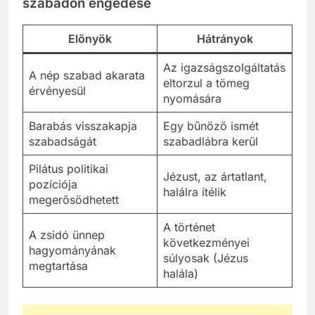
szabadon engedése
Előnyök
Hátrányok
Az igazságszolgáltatás
A nép szabad akarata
eltorzul a tömeg
érvényesül
nyomására
Barabás visszakapja
Egy bűnöző ismét
szabadságát
szabadlábra kerül
Pilátus politikai
Jézust, az ártatlant,
pozíciója
halálra ítélik
megerősödhetett
A történet
A zsidó ünnep
következményei
hagyományának
súlyosak (Jézus
megtartása
halála)