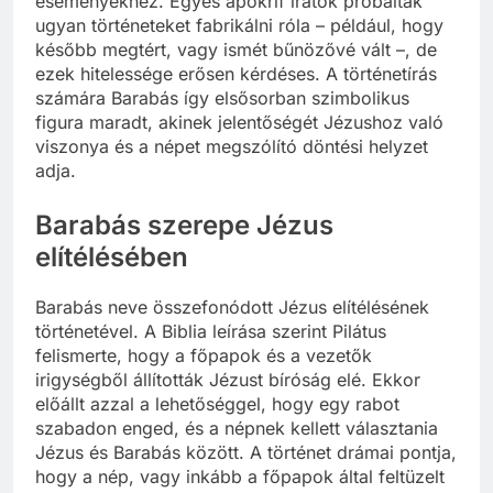
eseményekhez. Egyes apokrif iratok próbáltak
ugyan történeteket fabrikálni róla – például, hogy
később megtért, vagy ismét bűnözővé vált –, de
ezek hitelessége erősen kérdéses. A történetírás
számára Barabás így elsősorban szimbolikus
figura maradt, akinek jelentőségét Jézushoz való
viszonya és a népet megszólító döntési helyzet
adja.
Barabás szerepe Jézus
elítélésében
Barabás neve összefonódott Jézus elítélésének
történetével. A Biblia leírása szerint Pilátus
felismerte, hogy a főpapok és a vezetők
irigységből állították Jézust bíróság elé. Ekkor
előállt azzal a lehetőséggel, hogy egy rabot
szabadon enged, és a népnek kellett választania
Jézus és Barabás között. A történet drámai pontja,
hogy a nép, vagy inkább a főpapok által feltüzelt