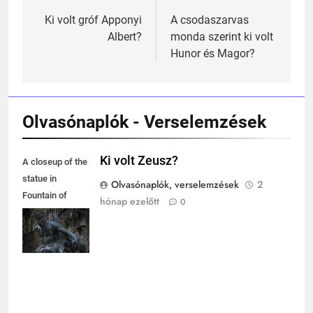
KIK VOLTAK?
navigáció
Ki volt gróf Apponyi
A csodaszarvas
TÖRTÉNELEM ÉRDEKESSÉGEK
Albert?
monda szerint ki volt
Hunor és Magor?
243
A középkor titkai: Mi rejtőzött a
várak falai mögött?
MIKOR VOLT?
Olvasónaplók - Verselemzések
TÖRTÉNELEM ÉRDEKESSÉGEK
244
Ki volt Zeusz?
A closeup of the
Mikor volt a római birodalom
statue in
Olvasónaplók, verselemzések
2
bukása, és mi történt utána?
Fountain of
hónap ezelőtt
0
MIKOR VOLT?
Neptune in
TÖRTÉNELEM ÉRDEKESSÉGEK
Florence, Italy,
during daylight
1
Ki volt Zeusz?
KIK VOLTAK?
TÖRTÉNELEM ÉRDEKESSÉGEK