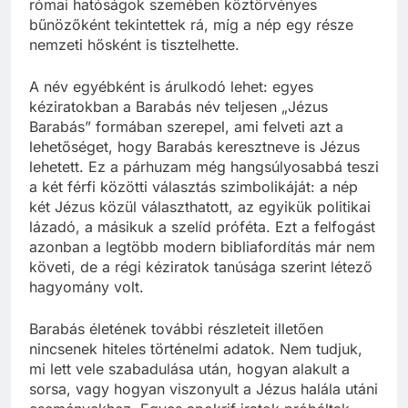
római hatóságok szemében köztörvényes
bűnözőként tekintettek rá, míg a nép egy része
nemzeti hősként is tisztelhette.
A név egyébként is árulkodó lehet: egyes
kéziratokban a Barabás név teljesen „Jézus
Barabás” formában szerepel, ami felveti azt a
lehetőséget, hogy Barabás keresztneve is Jézus
lehetett. Ez a párhuzam még hangsúlyosabbá teszi
a két férfi közötti választás szimbolikáját: a nép
két Jézus közül választhatott, az egyikük politikai
lázadó, a másikuk a szelíd próféta. Ezt a felfogást
azonban a legtöbb modern bibliafordítás már nem
követi, de a régi kéziratok tanúsága szerint létező
hagyomány volt.
Barabás életének további részleteit illetően
nincsenek hiteles történelmi adatok. Nem tudjuk,
mi lett vele szabadulása után, hogyan alakult a
sorsa, vagy hogyan viszonyult a Jézus halála utáni