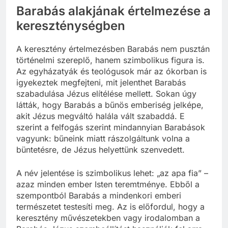
Barabás alakjának értelmezése a
kereszténységben
A keresztény értelmezésben Barabás nem pusztán
történelmi szereplő, hanem szimbolikus figura is.
Az egyházatyák és teológusok már az ókorban is
igyekeztek megfejteni, mit jelenthet Barabás
szabadulása Jézus elítélése mellett. Sokan úgy
látták, hogy Barabás a bűnös emberiség jelképe,
akit Jézus megváltó halála vált szabaddá. E
szerint a felfogás szerint mindannyian Barabások
vagyunk: bűneink miatt rászolgáltunk volna a
büntetésre, de Jézus helyettünk szenvedett.
A név jelentése is szimbolikus lehet: „az apa fia” –
azaz minden ember Isten teremtménye. Ebből a
szempontból Barabás a mindenkori emberi
természetet testesíti meg. Az is előfordul, hogy a
keresztény művészetekben vagy irodalomban a