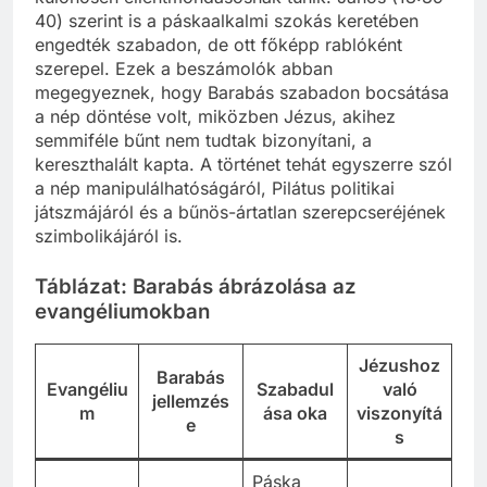
40) szerint is a páskaalkalmi szokás keretében
engedték szabadon, de ott főképp rablóként
szerepel. Ezek a beszámolók abban
megegyeznek, hogy Barabás szabadon bocsátása
a nép döntése volt, miközben Jézus, akihez
semmiféle bűnt nem tudtak bizonyítani, a
kereszthalált kapta. A történet tehát egyszerre szól
a nép manipulálhatóságáról, Pilátus politikai
játszmájáról és a bűnös-ártatlan szerepcseréjének
szimbolikájáról is.
Táblázat: Barabás ábrázolása az
evangéliumokban
Jézushoz
Barabás
Evangéliu
Szabadul
való
jellemzés
m
ása oka
viszonyítá
e
s
Páska