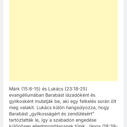
Márk (15:6-15) és Lukács (23:18-25)
evangéliumában Barabást lázadóként és
gyilkosként mutatják be, aki egy felkelés során ölt
meg valakit. Lukács külön hangsúlyozza, hogy
Barabást „gyilkosságért és zendülésért”
tartóztatták le, így a szabadon engedése
különösen ellentmondásosnak tűnik. János (18:39-