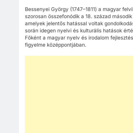
Bessenyei György (1747–1811) a magyar felvi
szorosan összefonódik a 18. század második f
amelyek jelentős hatással voltak gondolkodá
során idegen nyelvi és kulturális hatások ér
Főként a magyar nyelv és irodalom fejlesztése
figyelme középpontjában.