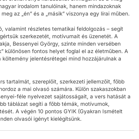
magyar irodalom tanulóinak, hanem mindazoknak
k meg az „én” és a „másik” viszonya egy lírai műben.
 valamint részletes tematikai feldolgozás – segít
értsük szerkezetét, motívumait és üzenetét. A
akja, Bessenyei György, szinte minden versében
” különösen fontos helyet foglal el az életműben. A
 a költemény jelentésrétegei mind hozzájárulnak a
 tartalmát, szereplőit, szerkezeti jellemzőit, főbb
t hordoz a mai olvasó számára. Külön szakaszokban
senyei-féle nyelvezet sajátosságait, a vers hatását a
b táblázat segíti a főbb témák, motívumok,
ntését. A végén 10 pontos GYIK (Gyakran Ismételt
nden olvasói igényt kielégítsünk.