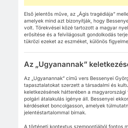
Első jelentős műve, az „Ágis tragédiája” mell
amelyek mind azt bizonyítják, hogy Bessenye
volt. Törekvései közé tartozott a magyar nye
erősítése és a felvilágosult gondolkodás te
tükrözi ezeket az eszméket, különös figyelme
Az „Ugyanannak” keletkezése 
Az „Ugyanannak” című vers Bessenyei György
tapasztalatokat szerzett a társadalmi és kul
keletkezésének hátterében a magyarországi f
polgári átalakulás igénye áll. Bessenyei ekk
kérdéseket boncolgasson, amelyek túlmutatna
jelentéstartalommal bírnak.
A történeti kontextus szempontjából fontos 