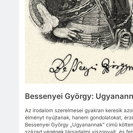
Bessenyei György: Ugyanann
Az irodalom szerelmesei gyakran keresik azo
élményt nyújtanak, hanem gondolatokat, érzés
Bessenyei György „Ugyanannak” című költemé
század végének társadalmi viszonyait, és fe