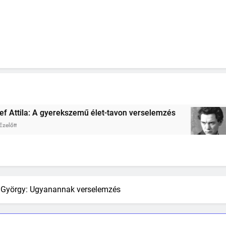
élet-tavon verselemzés
József Attila: A gond
2 Hét Ezelőtt
 György: Ugyanannak verselemzés