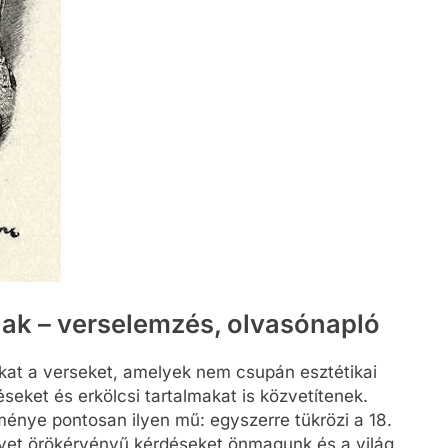
ak – verselemzés, olvasónapló
kat a verseket, amelyek nem csupán esztétikai
eket és erkölcsi tartalmakat is közvetítenek.
nye pontosan ilyen mű: egyszerre tükrözi a 18.
lvet örökérvényű kérdéseket önmagunk és a világ