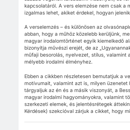
kapcsolatáról. A vers elemzése nem csak a 
izgalmas lehet, akiket érdekel, hogyan jeleni
A verselemzés – és különösen az olvasónapló,
abban, hogy a műhöz közelebb kerüljünk, meg
magyar irodalomtörténet egyik kiemelkedő al
bizonyítja művészi erejét, de az „Ugyanannak
műfaji besorolás, nyelvezet, stílus, valamint
mélyebb irodalmi élményhez.
Ebben a cikkben részletesen bemutatjuk a vers
motívumait, valamint azt is, milyen üzenete
tárgyaljuk az én és a másik viszonyát, a Bes
magyar irodalmi hagyományokra, valamint töb
szerkezeti elemek, és jelentésrétegek átteki
Kérdések) szekcióval zárjuk a cikket, hogy mi