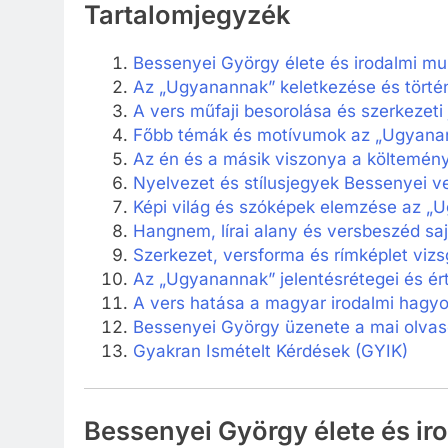
Tartalomjegyzék
Bessenyei György élete és irodalmi m
Az „Ugyanannak” keletkezése és történ
A vers műfaji besorolása és szerkezeti 
Főbb témák és motívumok az „Ugyana
Az én és a másik viszonya a költemén
Nyelvezet és stílusjegyek Bessenyei v
Képi világ és szóképek elemzése az „
Hangnem, lírai alany és versbeszéd sa
Szerkezet, versforma és rímképlet vizs
Az „Ugyanannak” jelentésrétegei és ér
A vers hatása a magyar irodalmi hag
Bessenyei György üzenete a mai olva
Gyakran Ismételt Kérdések (GYIK)
Bessenyei György élete és i