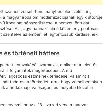
ett számos verset, tanulmányt és elbeszélést írt,
i a magyar irodalom modernizációjának egyik úttörője
lvű irodalom népszerűsítése, a nemzeti öntudat
rjesztése. Az „Ugyanannak” című költemény pontosan
t szentelve az emberi lét legfontosabb kérdéseinek.
és történeti háttere
 érett korszakából származik, amikor már jelentős
turális folyamatok megértésében. A mű
elvilágosodás eszméinek terjedése, valamint a
or már tudatosan törekedett arra, hogy verseiben olyan
k a hétköznapi valóságon, és mélyebb filozófiai
megjegyezni, hogy a 18. század vége a magyar