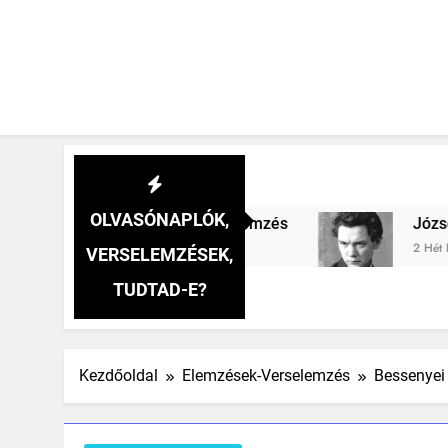
OLVASÓNAPLÓK,
pa verselemzés
József Attila: A gyerekszemű 
2 Hét Ezelőtt
VERSELEMZÉSEK,
TUDTAD-E?
Kezdőoldal
Elemzések-Verselemzés
Bessenyei