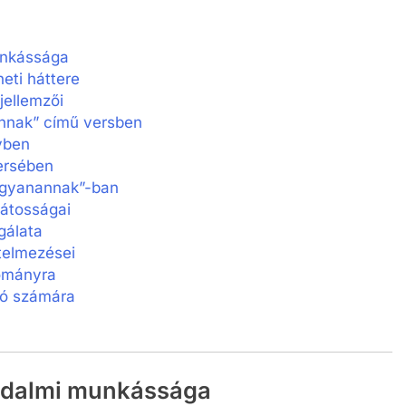
unkássága
eti háttere
jellemzői
nnak” című versben
yben
ersében
Ugyanannak”-ban
játosságai
gálata
telmezései
yományra
só számára
rodalmi munkássága