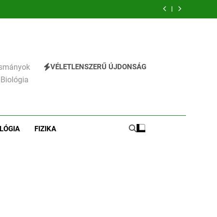
emzés
verselemzés
verselemzés
VÉLETLENSZERŰ ÚJDONSÁG
vasmányok
 Biológia
LÓGIA
FIZIKA
241
Ki találta fel a gőzgépet?
KI TALÁLTA FEL
TÖRTÉNELEM ÉRDEKESSÉGEK
242
Kik voltak a három
királyok?