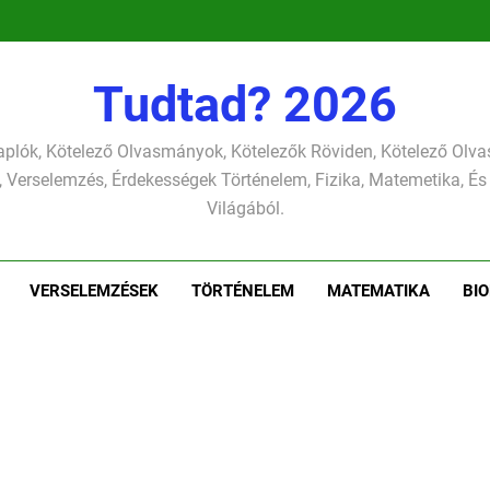
verselemzés
versel
szonettje
verselemzés
Tudtad? 2026
plók, Kötelező Olvasmányok, Kötelezők Röviden, Kötelező Ol
 Verselemzés, Érdekességek Történelem, Fizika, Matemetika, És
Világából.
VERSELEMZÉSEK
TÖRTÉNELEM
MATEMATIKA
BIO