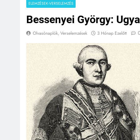
ELEMZÉSEK-VERSELEMZÉS
Bessenyei György: Ugy
Olvasónaplók, Verselemzések
3 Hónap Ezelőtt