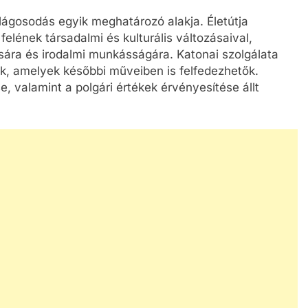
lágosodás egyik meghatározó alakja. Életútja
elének társadalmi és kulturális változásaival,
sára és irodalmi munkásságára. Katonai szolgálata
ték, amelyek későbbi műveiben is felfedezhetők.
, valamint a polgári értékek érvényesítése állt