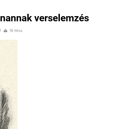
anannak verselemzés
0
18 Mins