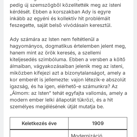
pedig új szemszögből közelítették meg az isteni
kérdését. Ebben a korszakban Ady is egyre
inkább az egyéni és kollektív hit problémáit
feszegette, saját belső vívódásain keresztül.
Ady számára az Isten nem feltétlenül a
hagyományos, dogmatikus értelemben jelent meg,
hanem mint az örök keresés, a szellemi
kiteljesedés szimbóluma. Ebben a versben a költő
álmaiban, vágyakozásaiban jelenik meg az isteni,
miközben kifejezi azt a bizonytalanságot, amely a
kor emberét is jellemezte: vajon létezik-e abszolút
igazság, és ha igen, elérhető-e számunkra? Az
„Álmom: az Isten” tehát egyfajta vallomás, amely a
modern ember lelki állapotát tükrözi, és a hit
személyes megélésének útját mutatja be.
Keletkezés éve
1909
Modernizáció,