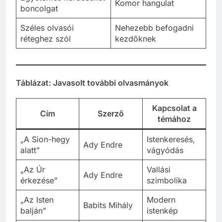
Komor hangulat
boncolgat
Széles olvasói
Nehezebb befogadni
réteghez szól
kezdőknek
Táblázat: Javasolt további olvasmányok
Kapcsolat a
Cím
Szerző
témához
„A Sion-hegy
Istenkeresés,
Ady Endre
alatt”
vágyódás
„Az Úr
Vallási
Ady Endre
érkezése”
szimbolika
„Az Isten
Modern
Babits Mihály
balján”
istenkép