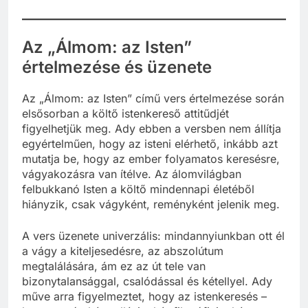
Az „Álmom: az Isten”
értelmezése és üzenete
Az „Álmom: az Isten” című vers értelmezése során
elsősorban a költő istenkereső attitűdjét
figyelhetjük meg. Ady ebben a versben nem állítja
egyértelműen, hogy az isteni elérhető, inkább azt
mutatja be, hogy az ember folyamatos keresésre,
vágyakozásra van ítélve. Az álomvilágban
felbukkanó Isten a költő mindennapi életéből
hiányzik, csak vágyként, reményként jelenik meg.
A vers üzenete univerzális: mindannyiunkban ott él
a vágy a kiteljesedésre, az abszolútum
megtalálására, ám ez az út tele van
bizonytalansággal, csalódással és kétellyel. Ady
műve arra figyelmeztet, hogy az istenkeresés –