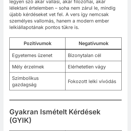
legyen szó akár vallási, akár filozófiai, akár
lélektani értelemben – soha nem zárul le, mindig
újabb kérdéseket vet fel. A vers így nemcsak
személyes vallomás, hanem a modern ember
lelkiállapotának pontos tükre is.
Pozitívumok
Negatívumok
Egyetemes üzenet
Bizonytalan cél
Mély érzelmek
Elérhetetlen vágy
Szimbolikus
Fokozott lelki vívódás
gazdagság
Gyakran Ismételt Kérdések
(GYIK)