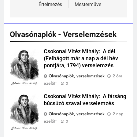
Értelmezés
Mesterműve
243
A középkor titkai: Mi rejtőzött a
várak falai mögött?
MIKOR VOLT?
Olvasónaplók - Verselemzések
TÖRTÉNELEM ÉRDEKESSÉGEK
244
Csokonai Vitéz Mihály: A dél
Csokonai Vitéz
Mikor volt a római birodalom
(Felhágott már a nap a dél hév
Mihály
bukása, és mi történt utána?
pontjára, 1794) verselemzés
MIKOR VOLT?
Olvasónaplók, verselemzések
2 óra
TÖRTÉNELEM ÉRDEKESSÉGEK
ezelőtt
0
1
Csokonai Vitéz Mihály: A fársáng
Csokonai Vitéz
Ki volt Zeusz?
búcsúzó szavai verselemzés
Mihály
KIK VOLTAK?
TÖRTÉNELEM ÉRDEKESSÉGEK
Olvasónaplók, verselemzések
2 nap
ezelőtt
0
408
2
Gárdonyi Géza: Az egri csillagok