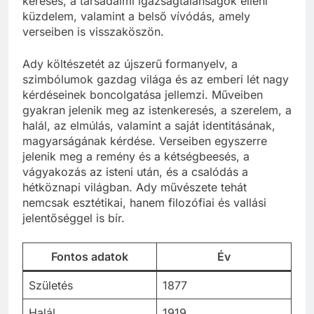
keresés, a társadalmi igazságtalanságok elleni
küzdelem, valamint a belső vívódás, amely
verseiben is visszaköszön.
Ady költészetét az újszerű formanyelv, a
szimbólumok gazdag világa és az emberi lét nagy
kérdéseinek boncolgatása jellemzi. Műveiben
gyakran jelenik meg az istenkeresés, a szerelem, a
halál, az elmúlás, valamint a saját identitásának,
magyarságának kérdése. Verseiben egyszerre
jelenik meg a remény és a kétségbeesés, a
vágyakozás az isteni után, és a csalódás a
hétköznapi világban. Ady művészete tehát
nemcsak esztétikai, hanem filozófiai és vallási
jelentőséggel is bír.
Fontos adatok
Év
Születés
1877
Halál
1919