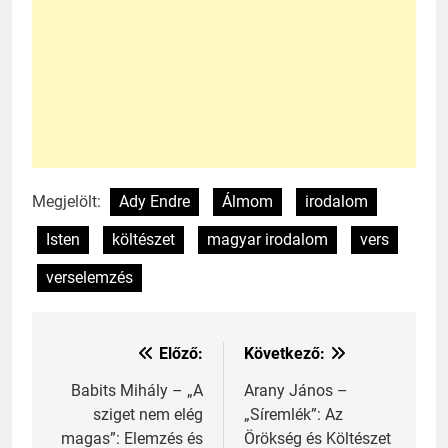
Megjelölt:
Ady Endre
Álmom
irodalom
241
Ki találta fel a gőzgépet?
Isten
költészet
magyar irodalom
vers
KI TALÁLTA FEL
verselemzés
TÖRTÉNELEM ÉRDEKESSÉGEK
242
Előző:
Következő:
Bejegyzés
Kik voltak a három királyok?
navigáció
Babits Mihály – „A
Arany János –
KIK VOLTAK?
sziget nem elég
„Síremlék”: Az
TÖRTÉNELEM ÉRDEKESSÉGEK
magas”: Elemzés és
Örökség és Költészet