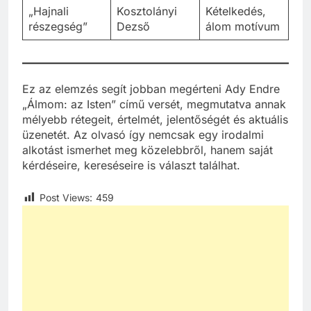
„Hajnali
Kosztolányi
Kételkedés,
részegség”
Dezső
álom motívum
Ez az elemzés segít jobban megérteni Ady Endre
„Álmom: az Isten” című versét, megmutatva annak
mélyebb rétegeit, értelmét, jelentőségét és aktuális
üzenetét. Az olvasó így nemcsak egy irodalmi
alkotást ismerhet meg közelebbről, hanem saját
kérdéseire, kereséseire is választ találhat.
Post Views:
459