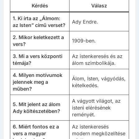
Kérdés
Válasz
1. Ki írta az „Álmom:
Ady Endre.
az Isten” című verset?
2. Mikor keletkezett a
1909-ben.
vers?
3. Mi a vers központi
Az istenkeresés és az
témája?
álom szimbolikája.
4. Milyen motívumok
Álom, Isten, vágyódás,
jelennek meg a
kételkedés.
műben?
A vágyott világot, az
5. Mit jelent az álom
isteni elérésének
Ady költészetében?
reményét.
6. Miért fontos ez a
Az istenkeresés
vers a magyar
modern megközelítése