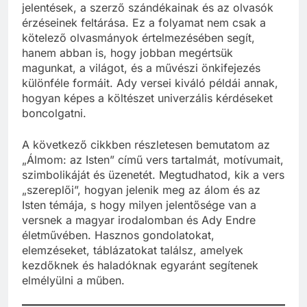
jelentések, a szerző szándékainak és az olvasók
érzéseinek feltárása. Ez a folyamat nem csak a
kötelező olvasmányok értelmezésében segít,
hanem abban is, hogy jobban megértsük
magunkat, a világot, és a művészi önkifejezés
különféle formáit. Ady versei kiváló példái annak,
hogyan képes a költészet univerzális kérdéseket
boncolgatni.
A következő cikkben részletesen bemutatom az
„Álmom: az Isten” című vers tartalmát, motívumait,
szimbolikáját és üzenetét. Megtudhatod, kik a vers
„szereplői”, hogyan jelenik meg az álom és az
Isten témája, s hogy milyen jelentősége van a
versnek a magyar irodalomban és Ady Endre
életművében. Hasznos gondolatokat,
elemzéseket, táblázatokat találsz, amelyek
kezdőknek és haladóknak egyaránt segítenek
elmélyülni a műben.