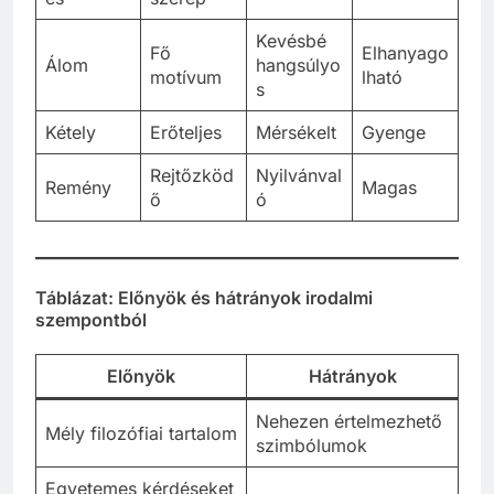
Kevésbé
Fő
Elhanyago
Álom
hangsúlyo
motívum
lható
s
Kétely
Erőteljes
Mérsékelt
Gyenge
Rejtőzköd
Nyilvánval
Remény
Magas
ő
ó
Táblázat: Előnyök és hátrányok irodalmi
szempontból
Előnyök
Hátrányok
Nehezen értelmezhető
Mély filozófiai tartalom
szimbólumok
Egyetemes kérdéseket