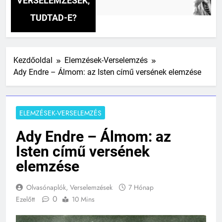
VERSELEMZÉSEK,
2 Nap 
TUDTAD-E?
Kezdőoldal
Elemzések-Verselemzés
Ady Endre – Álmom: az Isten című versének elemzése
ELEMZÉSEK-VERSELEMZÉS
Ady Endre – Álmom: az
Isten című versének
elemzése
Olvasónaplók, Verselemzések
7 Hónap
0
Ezelőtt
10 Mins