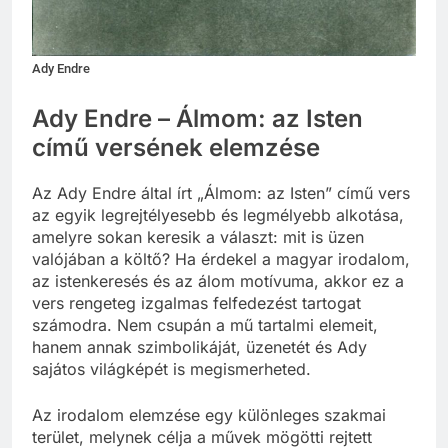
Ady Endre
Ady Endre – Álmom: az Isten
című versének elemzése
Az Ady Endre által írt „Álmom: az Isten” című vers
az egyik legrejtélyesebb és legmélyebb alkotása,
amelyre sokan keresik a választ: mit is üzen
valójában a költő? Ha érdekel a magyar irodalom,
az istenkeresés és az álom motívuma, akkor ez a
vers rengeteg izgalmas felfedezést tartogat
számodra. Nem csupán a mű tartalmi elemeit,
hanem annak szimbolikáját, üzenetét és Ady
sajátos világképét is megismerheted.
Az irodalom elemzése egy különleges szakmai
terület, melynek célja a művek mögötti rejtett