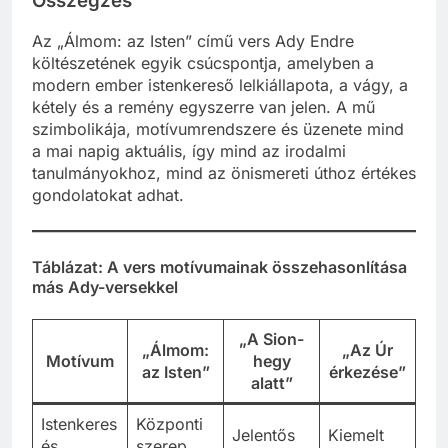
Összegzés
Az „Álmom: az Isten” című vers Ady Endre
költészetének egyik csúcspontja, amelyben a
modern ember istenkereső lelkiállapota, a vágy, a
kétely és a remény egyszerre van jelen. A mű
szimbolikája, motívumrendszere és üzenete mind
a mai napig aktuális, így mind az irodalmi
tanulmányokhoz, mind az önismereti úthoz értékes
gondolatokat adhat.
Táblázat: A vers motívumainak összehasonlítása
más Ady-versekkel
„A Sion-
„Álmom:
„Az Úr
Motívum
hegy
az Isten”
érkezése”
alatt”
Istenkeres
Központi
Jelentős
Kiemelt
és
szerep