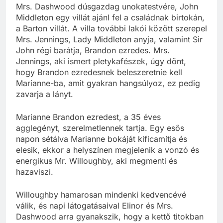
Mrs. Dashwood dúsgazdag unokatestvére, John
Middleton egy villát ajánl fel a családnak birtokán,
a Barton villát. A villa további lakói között szerepel
Mrs. Jennings, Lady Middleton anyja, valamint Sir
John régi barátja, Brandon ezredes. Mrs.
Jennings, aki ismert pletykafészek, úgy dönt,
hogy Brandon ezredesnek beleszeretnie kell
Marianne-ba, amit gyakran hangsúlyoz, ez pedig
zavarja a lányt.
Marianne Brandon ezredest, a 35 éves
agglegényt, szerelmetlennek tartja. Egy esős
napon sétálva Marianne bokáját kificamítja és
elesik, ekkor a helyszínen megjelenik a vonzó és
energikus Mr. Willoughby, aki megmenti és
hazaviszi.
Willoughby hamarosan mindenki kedvencévé
válik, és napi látogatásaival Elinor és Mrs.
Dashwood arra gyanakszik, hogy a kettő titokban