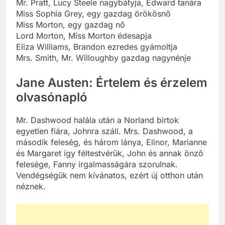
Mr. Pratt, Lucy Steele nagybátyja, Edward tanára
Miss Sophia Grey, egy gazdag örökösnő
Miss Morton, egy gazdag nő
Lord Morton, Miss Morton édesapja
Eliza Williams, Brandon ezredes gyámoltja
Mrs. Smith, Mr. Willoughby gazdag nagynénje
Jane Austen: Értelem és érzelem
olvasónapló
Mr. Dashwood halála után a Norland birtok
egyetlen fiára, Johnra száll. Mrs. Dashwood, a
második feleség, és három lánya, Elinor, Marianne
és Margaret így féltestvérük, John és annak önző
felesége, Fanny irgalmasságára szorulnak.
Vendégségük nem kívánatos, ezért új otthon után
néznek.