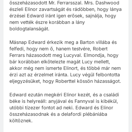
összeházasodott Mr. Ferrarsszal. Mrs. Dashwood
észleli Elinor zavartságát és rádöbben, hogy lánya
érzései Edward iránt igen erősek, sajnálja, hogy
nem vették észre korábban a lány
boldogtalanságát.
Másnap Edward érkezik meg a Barton villába és
felfedi, hogy nem ő, hanem testvére, Robert
Ferrars házasodott meg Lucyval. Elmondja, hogy
bár korábban elkötelezte magát Lucy mellett,
akkor még nem ismerte Elinort, és többé már nem
érzi azt az érzelmet iránta. Lucy végül felbontotta
eljegyzésüket, hogy Roberttel kössön házasságot.
Edward ezután megkéri Elinor kezét, és a családi
béke is helyreáll: anyjával és Fannyval is kibékül,
utóbbi tízezer fontot ad neki. Edward és Elinor
összeházasodnak és a delafordi plébániába
költöznek.