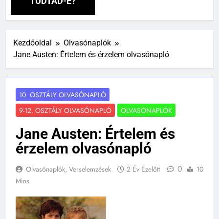
TUDTAD-E?
Kezdőoldal
Olvasónaplók
Jane Austen: Értelem és érzelem olvasónapló
10. OSZTÁLY OLVASÓNAPLÓ
9-12. OSZTÁLY OLVASÓNAPLÓ
OLVASÓNAPLÓK
Jane Austen: Értelem és
érzelem olvasónapló
0
Olvasónaplók, Verselemzések
2 Év Ezelőtt
10
Mins