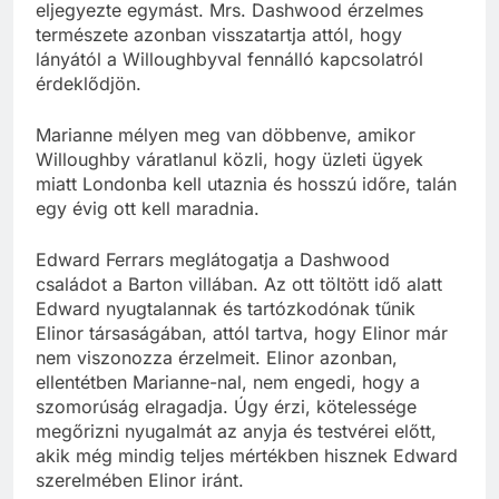
eljegyezte egymást. Mrs. Dashwood érzelmes
természete azonban visszatartja attól, hogy
lányától a Willoughbyval fennálló kapcsolatról
érdeklődjön.
Marianne mélyen meg van döbbenve, amikor
Willoughby váratlanul közli, hogy üzleti ügyek
miatt Londonba kell utaznia és hosszú időre, talán
egy évig ott kell maradnia.
Edward Ferrars meglátogatja a Dashwood
családot a Barton villában. Az ott töltött idő alatt
Edward nyugtalannak és tartózkodónak tűnik
Elinor társaságában, attól tartva, hogy Elinor már
nem viszonozza érzelmeit. Elinor azonban,
ellentétben Marianne-nal, nem engedi, hogy a
szomorúság elragadja. Úgy érzi, kötelessége
megőrizni nyugalmát az anyja és testvérei előtt,
akik még mindig teljes mértékben hisznek Edward
szerelmében Elinor iránt.