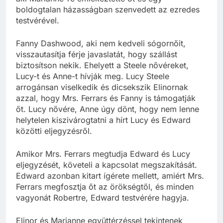
boldogtalan házasságban szenvedett az ezredes
testvérével.
Fanny Dashwood, aki nem kedveli sógornőit,
visszautasítja férje javaslatát, hogy szállást
biztosítson nekik. Ehelyett a Steele nővéreket,
Lucy-t és Anne-t hívják meg. Lucy Steele
arrogánsan viselkedik és dicsekszik Elinornak
azzal, hogy Mrs. Ferrars és Fanny is támogatják
őt. Lucy nővére, Anne úgy dönt, hogy nem lenne
helytelen kiszivárogtatni a hírt Lucy és Edward
közötti eljegyzésről.
Amikor Mrs. Ferrars megtudja Edward és Lucy
eljegyzését, követeli a kapcsolat megszakítását.
Edward azonban kitart ígérete mellett, amiért Mrs.
Ferrars megfosztja őt az örökségtől, és minden
vagyonát Robertre, Edward testvérére hagyja.
Elinor és Marianne együttérzéssel tekintenek