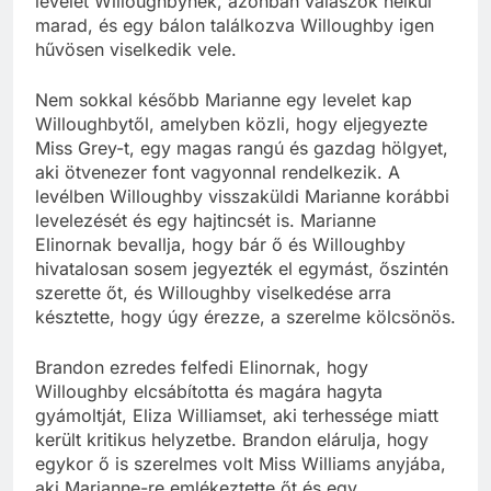
levelet Willoughbynek, azonban válaszok nélkül
marad, és egy bálon találkozva Willoughby igen
hűvösen viselkedik vele.
Nem sokkal később Marianne egy levelet kap
Willoughbytől, amelyben közli, hogy eljegyezte
Miss Grey-t, egy magas rangú és gazdag hölgyet,
aki ötvenezer font vagyonnal rendelkezik. A
levélben Willoughby visszaküldi Marianne korábbi
levelezését és egy hajtincsét is. Marianne
Elinornak bevallja, hogy bár ő és Willoughby
hivatalosan sosem jegyezték el egymást, őszintén
szerette őt, és Willoughby viselkedése arra
késztette, hogy úgy érezze, a szerelme kölcsönös.
Brandon ezredes felfedi Elinornak, hogy
Willoughby elcsábította és magára hagyta
gyámoltját, Eliza Williamset, aki terhessége miatt
került kritikus helyzetbe. Brandon elárulja, hogy
egykor ő is szerelmes volt Miss Williams anyjába,
aki Marianne-re emlékeztette őt és egy