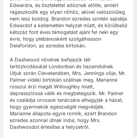
Edwardra, és tisztelettel adóznak előtte, amiért
ragaszkodik egy olyan nőhöz, akivel valószínűleg
nem lesz boldog. Brandon ezredes szintén sajnálja
Edwardot a kellemetlen helyzet miatt, és körülbelül
kétszáz font éves támogatást ajánl fel neki egy
évre, hogy plébánosként szolgálhasson
Delafordon, az ezredes birtokán.
A Dashwood nővérek befejezik téli
tartózkodásukat Londonban és hazaindulnak.
Útjuk során Clevelandben, Mrs. Jennings vője, Mr.
Palmer vidéki birtokán szállnak meg. Marianne
rosszul érzi magát Willoughby miatt,
depresszióssá válik és megbetegszik. Mr. Palmer
és családja orvosok tanácsára elhagyják a házat,
hogy gyermekük egészségét megvédjék.
Marianne állapota egyre romlik, ezért Brandon
ezredes azonnal útnak indul, hogy Mrs.
Dashwoodot értesítse a helyzetről.