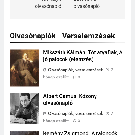
olvasónapló
olvasónapló
241
Ki találta fel a gőzgépet?
KI TALÁLTA FEL
TÖRTÉNELEM ÉRDEKESSÉGEK
Olvasónaplók - Verselemzések
242
Mikszáth Kálmán: Tót atyafiak, A
Mikszáth
Kik voltak a három királyok?
jó palócok (elemzés)
Kálmán
KIK VOLTAK?
Olvasónaplók, verselemzések
7
TÖRTÉNELEM ÉRDEKESSÉGEK
hónap ezelőtt
0
243
A középkor titkai: Mi rejtőzött a
Albert Camus: Közöny
Albert Camus
várak falai mögött?
olvasónapló
MIKOR VOLT?
Olvasónaplók, verselemzések
7
TÖRTÉNELEM ÉRDEKESSÉGEK
hónap ezelőtt
0
244
Kemény Zsigmond: A rajongók
Mikor volt a római birodalom
Kemény