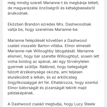
még mindig szereti Marianne-t és megbánja tetteit,
de magyarázatai önzőségről és kétségbeesésről
árulkodnak.
Eközben Brandon ezredes Mrs. Dashwoodnak
vallja be, hogy szerelmes Marianne-be.
Marianne felépülését követően a Dashwood
család visszatér Barton villába. Elinor elmeséli
Marianne-nak Willoughby látogatását. Marianne
elismeri, hogy bár szerette Willoughbyt, sosem lett
volna boldog az apával, aki egy törvénytelen
gyermek szülője. Ráébred, hogy betegségét
túlzott érzékenysége okozta, ami teljesen
eluralkodott a lelkén, és ez erkölcsileg
öngyilkossággal ért fel. Elhatározza, hogy ezentúl
Elinor bátorságát és józanságát tekinti majd
példaképének.
A Dashwood család megtudja, hogy Lucy Steele