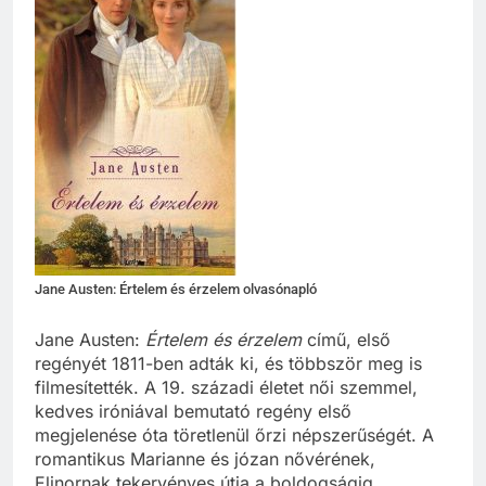
Jane Austen: Értelem és érzelem olvasónapló
Jane Austen:
Értelem és érzelem
című, első
regényét 1811-ben adták ki, és többször meg is
filmesítették. A 19. századi életet női szemmel,
kedves iróniával bemutató regény első
megjelenése óta töretlenül őrzi népszerűségét. A
romantikus Marianne és józan nővérének,
Elinornak tekervényes útja a boldogságig