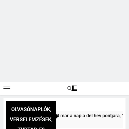
OLVASÓNAPLÓK,
ihály: A dél (Felhágott már a nap a dél hév pontjára, 1794) v
VERSELEMZÉSEK,