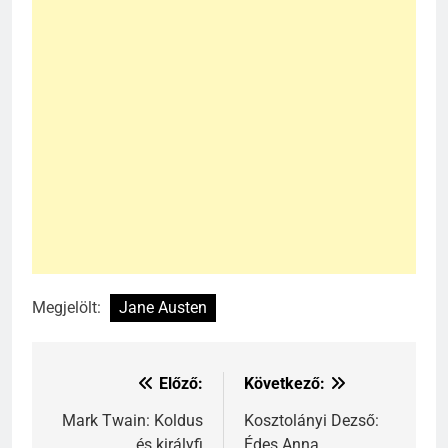
Megjelölt:
Jane Austen
Előző:
Következő:
Bejegyzés
navigáció
Mark Twain: Koldus
Kosztolányi Dezső:
és királyfi
Édes Anna