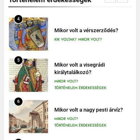
TÖRTÉNELEM ÉRDEKESSÉGEK
410
4
Fekete István: Vuk olvasónapló
1-4. OSZTÁLY OLVASÓNAPLÓ
Mikor volt a vérszerződés?
3-4. OSZTÁLY OLVASÓNAPLÓ
KIK VOLTAK?
MIKOR VOLT?
411
Molnár Ferenc: A Pál utcai fiúk
5
Mikor volt a visegrádi
olvasónapló
királytalálkozó?
5. OSZTÁLY OLVASÓNAPLÓ
MIKOR VOLT?
OLVASÓNAPLÓK
TÖRTÉNELEM ÉRDEKESSÉGEK
1
Mikszáth Kálmán: Tót atyafiak,
6
A jó palócok (elemzés)
Mikor volt a nagy pesti árvíz?
ELEMZÉSEK-VERSELEMZÉS
MIKOR VOLT?
OLVASÓNAPLÓK
TÖRTÉNELEM ÉRDEKESSÉGEK
11
2
Az emberi test öregedésének