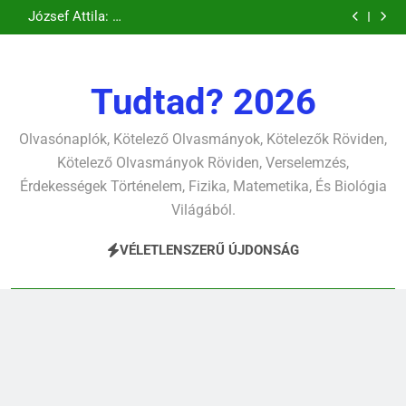
Csokonai Vitéz
Csokonai Vitéz
Ugrás
pontjára, 1794)
verselemzés
verselemzés
tavon
(Felhágott már a
Mihály: A fársáng
Mihály: A
József Attila: A
verselemzés
verselemzés
nap a dél hév
búcsúzó szavai
Dugonics oszlopa
a
gyerekszemű élet-
pontjára, 1794)
verselemzés
verselemzés
tavon
tartalomra
verselemzés
verselemzés
Tudtad? 2026
Olvasónaplók, Kötelező Olvasmányok, Kötelezők Röviden,
Kötelező Olvasmányok Röviden, Verselemzés,
Érdekességek Történelem, Fizika, Matemetika, És Biológia
Világából.
VÉLETLENSZERŰ ÚJDONSÁG