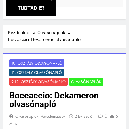
őtt
TUDTAD-E?
Kezdőoldal
Olvasónaplók
Boccaccio: Dekameron olvasónapló
10. OSZTÁLY OLVASÓNAPLÓ
11. OSZTÁLY OLVASÓNAPLÓ
9-12. OSZTÁLY OLVASÓNAPLÓ
OLVASÓNAPLÓK
Boccaccio: Dekameron
olvasónapló
0
Olvasónaplók, Verselemzések
2 Év Ezelőtt
5
Mins