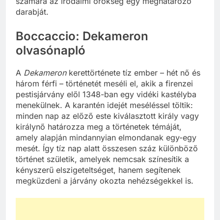
számára az irodalmi örökség egy meghatározó
darabját.
Boccaccio: Dekameron
olvasónapló
A
Dekameron
kerettörténete tíz ember – hét nő és
három férfi – történetét meséli el, akik a firenzei
pestisjárvány elől 1348-ban egy vidéki kastélyba
menekülnek. A karantén idejét meséléssel töltik:
minden nap az előző este kiválasztott király vagy
királynő határozza meg a történetek témáját,
amely alapján mindannyian elmondanak egy-egy
mesét. Így tíz nap alatt összesen száz különböző
történet születik, amelyek nemcsak színesítik a
kényszerű elszigeteltséget, hanem segítenek
megküzdeni a járvány okozta nehézségekkel is.