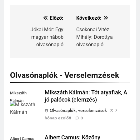
Előző:
Következő:
Bejegyzés
navigáció
Jókai Mór: Egy
Csokonai Vitéz
magyar nábob
Mihály: Dorottya
olvasónapló
olvasónapló
241
Ki találta fel a gőzgépet?
KI TALÁLTA FEL
TÖRTÉNELEM ÉRDEKESSÉGEK
Olvasónaplók - Verselemzések
242
Mikszáth Kálmán: Tót atyafiak, A
Mikszáth
Kik voltak a három királyok?
jó palócok (elemzés)
Kálmán
KIK VOLTAK?
Olvasónaplók, verselemzések
7
TÖRTÉNELEM ÉRDEKESSÉGEK
hónap ezelőtt
0
243
A középkor titkai: Mi rejtőzött a
Albert Camus: Közöny
Albert Camus