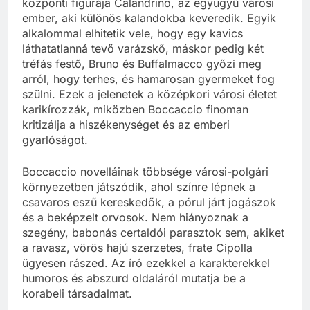
központi figurája Calandrino, az együgyű városi
ember, aki különös kalandokba keveredik. Egyik
alkalommal elhitetik vele, hogy egy kavics
láthatatlanná tevő varázskő, máskor pedig két
tréfás festő, Bruno és Buffalmacco győzi meg
arról, hogy terhes, és hamarosan gyermeket fog
szülni. Ezek a jelenetek a középkori városi életet
karikírozzák, miközben Boccaccio finoman
kritizálja a hiszékenységet és az emberi
gyarlóságot.
Boccaccio novelláinak többsége városi-polgári
környezetben játszódik, ahol színre lépnek a
csavaros eszű kereskedők, a pórul járt jogászok
és a beképzelt orvosok. Nem hiányoznak a
szegény, babonás certaldói parasztok sem, akiket
a ravasz, vörös hajú szerzetes, frate Cipolla
ügyesen rászed. Az író ezekkel a karakterekkel
humoros és abszurd oldaláról mutatja be a
korabeli társadalmat.