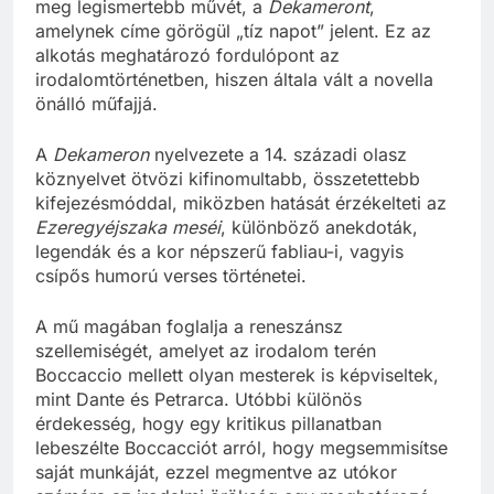
meg legismertebb művét, a
Dekameront
,
amelynek címe görögül „tíz napot” jelent. Ez az
alkotás meghatározó fordulópont az
irodalomtörténetben, hiszen általa vált a novella
önálló műfajjá.
A
Dekameron
nyelvezete a 14. századi olasz
köznyelvet ötvözi kifinomultabb, összetettebb
kifejezésmóddal, miközben hatását érzékelteti az
Ezeregyéjszaka meséi
, különböző anekdoták,
legendák és a kor népszerű fabliau-i, vagyis
csípős humorú verses történetei.
A mű magában foglalja a reneszánsz
szellemiségét, amelyet az irodalom terén
Boccaccio mellett olyan mesterek is képviseltek,
mint Dante és Petrarca. Utóbbi különös
érdekesség, hogy egy kritikus pillanatban
lebeszélte Boccacciót arról, hogy megsemmisítse
saját munkáját, ezzel megmentve az utókor