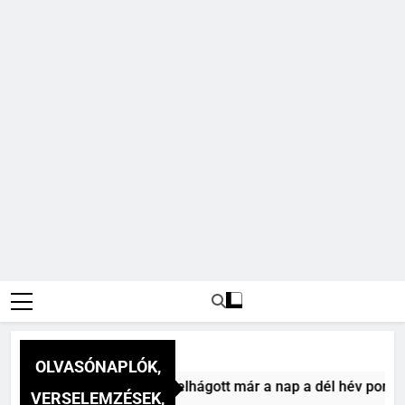
OLVASÓNAPLÓK,
 Vitéz Mihály: A dél (Felhágott már a nap a dél hév pontjára,
VERSELEMZÉSEK,