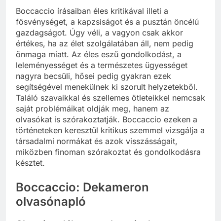
Boccaccio írásaiban éles kritikával illeti a
fösvénységet, a kapzsiságot és a pusztán öncélú
gazdagságot. Úgy véli, a vagyon csak akkor
értékes, ha az élet szolgálatában áll, nem pedig
önmaga miatt. Az éles eszű gondolkodást, a
leleményességet és a természetes ügyességet
nagyra becsüli, hősei pedig gyakran ezek
segítségével menekülnek ki szorult helyzetekből.
Találó szavaikkal és szellemes ötleteikkel nemcsak
saját problémáikat oldják meg, hanem az
olvasókat is szórakoztatják. Boccaccio ezeken a
történeteken keresztül kritikus szemmel vizsgálja a
társadalmi normákat és azok visszásságait,
miközben finoman szórakoztat és gondolkodásra
késztet.
Boccaccio: Dekameron
olvasónapló