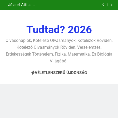
Csokonai Vitéz
Csokonai Vitéz
Ugrás
pontjára, 1794)
verselemzés
verselemzés
tavon
(Felhágott már a
Mihály: A fársáng
Mihály: A
József Attila: A
verselemzés
verselemzés
nap a dél hév
búcsúzó szavai
Dugonics oszlopa
a
gyerekszemű élet-
pontjára, 1794)
verselemzés
verselemzés
tavon
tartalomra
verselemzés
verselemzés
Tudtad? 2026
Olvasónaplók, Kötelező Olvasmányok, Kötelezők Röviden,
Kötelező Olvasmányok Röviden, Verselemzés,
Érdekességek Történelem, Fizika, Matemetika, És Biológia
Világából.
VÉLETLENSZERŰ ÚJDONSÁG