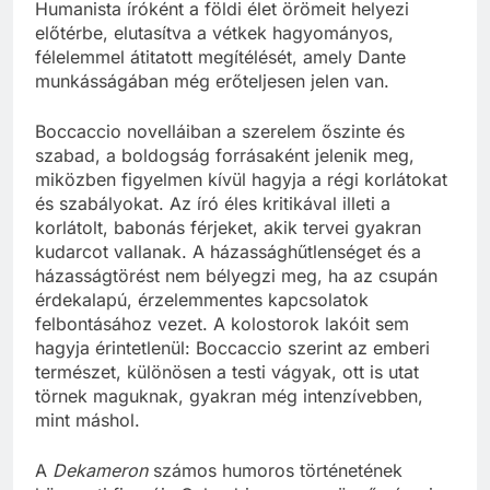
Humanista íróként a földi élet örömeit helyezi
előtérbe, elutasítva a vétkek hagyományos,
félelemmel átitatott megítélését, amely Dante
munkásságában még erőteljesen jelen van.
Boccaccio novelláiban a szerelem őszinte és
szabad, a boldogság forrásaként jelenik meg,
miközben figyelmen kívül hagyja a régi korlátokat
és szabályokat. Az író éles kritikával illeti a
korlátolt, babonás férjeket, akik tervei gyakran
kudarcot vallanak. A házassághűtlenséget és a
házasságtörést nem bélyegzi meg, ha az csupán
érdekalapú, érzelemmentes kapcsolatok
felbontásához vezet. A kolostorok lakóit sem
hagyja érintetlenül: Boccaccio szerint az emberi
természet, különösen a testi vágyak, ott is utat
törnek maguknak, gyakran még intenzívebben,
mint máshol.
A
Dekameron
számos humoros történetének