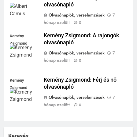
várak falai mögött?
olvasónapló
MIKOR VOLT?
Olvasónaplók, verselemzések
7
TÖRTÉNELEM ÉRDEKESSÉGEK
hónap ezelőtt
0
244
Kemény Zsigmond: A rajongók
Mikor volt a római birodalom
Kemény
olvasónapló
bukása, és mi történt utána?
Zsigmond
MIKOR VOLT?
Olvasónaplók, verselemzések
7
TÖRTÉNELEM ÉRDEKESSÉGEK
hónap ezelőtt
0
1
Ki volt Zeusz?
Kemény Zsigmond: Férj és nő
Kemény
olvasónapló
Zsigmond
KIK VOLTAK?
TÖRTÉNELEM ÉRDEKESSÉGEK
Olvasónaplók, verselemzések
7
hónap ezelőtt
0
408
2
Gárdonyi Géza: Az egri csillagok
Mikor volt a thermopülai csata?
olvasónapló
MIKOR VOLT?
5-8. OSZTÁLY
6. OSZTÁLY OLVASÓNAPLÓ
TÖRTÉNELEM ÉRDEKESSÉGEK
Keresés