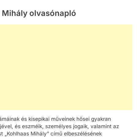
s Mihály olvasónapló
rámáinak és kisepikai műveinek hősei gyakran
ével, és eszméik, személyes jogaik, valamint az
t „Kohlhaas Mihály” című elbeszélésének