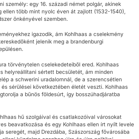
lmi személy: egy 16. századi német polgár, akinek
ellen több mint nyolc éven át zajlott (1532-1540),
ndszer önkényével szemben.
eseményekhez igazodik, ám Kohlhaas a cselekmény
ókereskedőként jelenik meg a brandenburgi
epülésen.
r ura törvénytelen cselekedeteiből ered. Kohlhaas
s helyreállítani sértett becsületét, ám minden
elép a schwerini uradalomnál, de a szerencsétlen
 és sérülései következtében életét veszti. Kohlhaas
gtorolja a bűnös földesúrt, így bosszúhadjáratba
hlhaas hű szolgáival és csatlakozóival városokat
s beavatkozása és egy Kohlhaas ellen írt nyílt levele
ja seregét, majd Drezdába, Szászország fővárosába