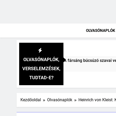
OLVASÓNAPLÓK
OLVASÓNAPLÓK,
z Mihály: A fársáng búcsúzó szavai verselemzés
VERSELEMZÉSEK,
TUDTAD-E?
Kezdőoldal
Olvasónaplók
Heinrich von Kleist