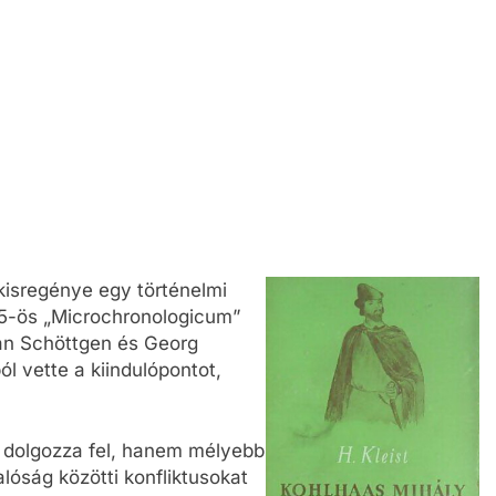
kisregénye egy történelmi
95-ös „Microchronologicum”
tian Schöttgen és Georg
l vette a kiindulópontot,
dolgozza fel, hanem mélyebb
alóság közötti konfliktusokat