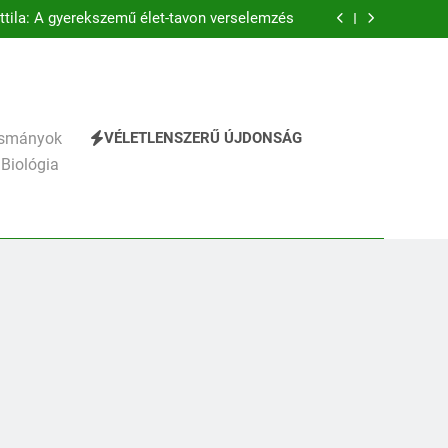
éz Mihály: A Dugonics oszlopa verselemzés
ttila: A gyerekszemű élet-tavon verselemzés
elhágott már a nap a dél hév pontjára, 1794)
verselemzés
hály: A fársáng búcsúzó szavai verselemzés
éz Mihály: A Dugonics oszlopa verselemzés
ttila: A gyerekszemű élet-tavon verselemzés
VÉLETLENSZERŰ ÚJDONSÁG
vasmányok
 Biológia
241
Ki találta fel a gőzgépet?
KI TALÁLTA FEL
TÖRTÉNELEM ÉRDEKESSÉGEK
242
Kik voltak a három
királyok?