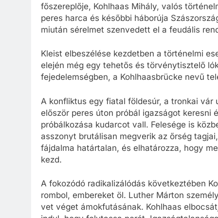
főszereplője, Kohlhaas Mihály, valós történe
peres harca és későbbi háborúja Szászország 
miután sérelmet szenvedett el a feudális re
Kleist elbeszélése kezdetben a történelmi 
elején még egy tehetős és törvénytisztelő l
fejedelemségben, a Kohlhaasbrücke nevű tel
A konfliktus egy fiatal földesúr, a tronkai vá
először peres úton próbál igazságot keresni é
próbálkozása kudarcot vall. Felesége is közb
asszonyt brutálisan megverik az őrség tagjai,
fájdalma határtalan, és elhatározza, hogy me
kezd.
A fokozódó radikalizálódás következtében Ko
rombol, embereket öl. Luther Márton személye
vet véget ámokfutásának. Kohlhaas elbocsát