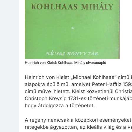
Heinrich von Kleist: Kohlhaas Mihály olvasónapló
Heinrich von Kleist „Michael Kohlhaas” című 
alapokra épülő mű, amelyet Peter Hafftiz 15
című műve ihletett. Kleist közvetlenül Chris
Christoph Kreysig 1731-es történeti munkájábó
hogy átdolgozza a történetet.
A regény nemcsak a középkori eseményeket 
rétegekbe ágyazottan, az ideális világ és a v