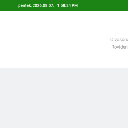
Ugrás
péntek, 2026.08.07.
1:58:27 PM
a
tartalomra
Olvasóna
Röviden,