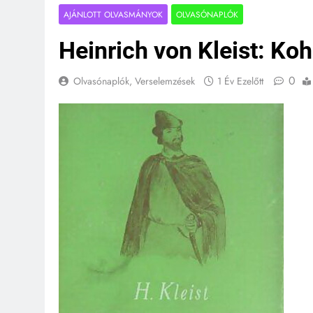
AJÁNLOTT OLVASMÁNYOK
OLVASÓNAPLÓK
Heinrich von Kleist: Ko
0
Olvasónaplók, Verselemzések
1 Év Ezelőtt