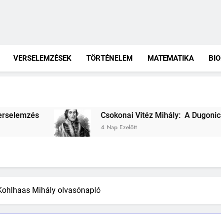
VERSELEMZÉSEK
TÖRTÉNELEM
MATEMATIKA
BIO
Csokonai Vitéz Mihály: A Dugonics oszlopa verselemzés
4 Nap Ezelőtt
: Kohlhaas Mihály olvasónapló