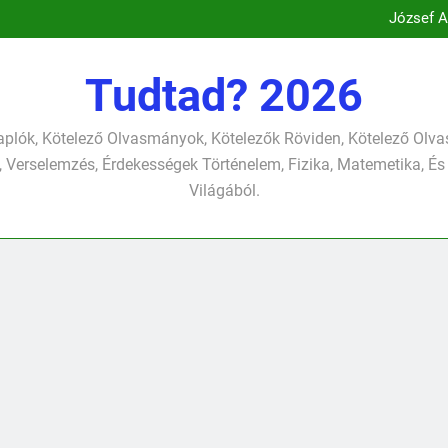
Csokonai Vit
József A
Csokonai Vitéz Mihály: A dél (F
Csokonai Vitéz Mi
Csokonai Vit
Tudtad? 2026
József A
plók, Kötelező Olvasmányok, Kötelezők Röviden, Kötelező Ol
 Verselemzés, Érdekességek Történelem, Fizika, Matemetika, És
Világából.