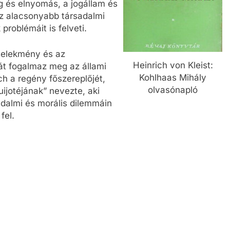
g és elnyomás, a jogállam és
az alacsonyabb társadalmi
 problémáit is felveti.
cselekmény és az
Heinrich von Kleist:
kát fogalmaz meg az állami
Kohlhaas Mihály
ch a regény főszereplőjét,
olvasónapló
uijotéjának” nevezte, aki
dalmi és morális dilemmáin
fel.