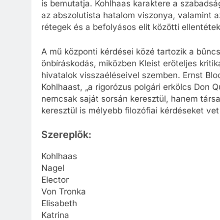
is bemutatja. Kohlhaas karaktere a szabadsá
az abszolutista hatalom viszonya, valamint 
rétegek és a befolyásos elit közötti ellentétek
A mű központi kérdései közé tartozik a bűn
önbíráskodás, miközben Kleist erőteljes kriti
hivatalok visszaéléseivel szemben. Ernst Blo
Kohlhaast, „a rigorózus polgári erkölcs Don Q
nemcsak saját sorsán keresztül, hanem társa
keresztül is mélyebb filozófiai kérdéseket vet 
Szereplők:
Kohlhaas
Nagel
Elector
Von Tronka
Elisabeth
Katrina