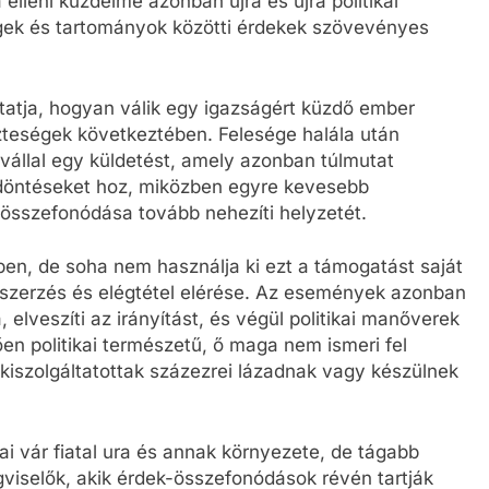
 elleni küzdelme azonban újra és újra politikai
gek és tartományok közötti érdekek szövevényes
atja, hogyan válik egy igazságért küzdő ember
zteségek következtében. Felesége halála után
 vállal egy küldetést, amely azonban túlmutat
 döntéseket hoz, miközben egyre kevesebb
 összefonódása tovább nehezíti helyzetét.
en, de soha nem használja ki ezt a támogatást saját
gszerzés és elégtétel elérése. Az események azonban
elveszíti az irányítást, és végül politikai manőverek
en politikai természetű, ő maga nem ismeri fel
 kiszolgáltatottak százezrei lázadnak vagy készülnek
ai vár fiatal ura és annak környezete, de tágabb
gviselők, akik érdek-összefonódások révén tartják