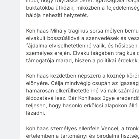
indul, hogy folytassa perét. Igazságtalansága
buktatókba ütközik, miközben a fejedelemsé
hálója nehezíti helyzetét.
Kohlhaas Mihály tragikus sorsa mélyen bemut
elvakult bosszúállóvá a szenvedések és ves
fájdalma elviselhetetlenné válik, és hősiesen
személyes erején. Elvakultságában tragikus
támogatója marad, hiszen a politikai érdekek
Kohlhaas kezdetben népszerű a köznép köréb
előnyére. Célja mindvégig csupán az igazsá
hamarosan elkerülhetetlenné válnak számára, 
áldozatává lesz. Bár Kohlhaas ügye eredendő
teljesen, hogy hasonló erkölcsi alapokon álló
lázadni.
Kohlhaas személyes ellenfele Vencel, a tronk
értelemben a tartományi és birodalmi tisztsé