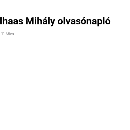
hlhaas Mihály olvasónapló
11 Mins