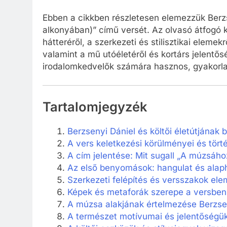
Ebben a cikkben részletesen elemezzük Berz
alkonyában)” című versét. Az olvasó átfogó k
hátteréről, a szerkezeti és stilisztikai elemekr
valamint a mű utóéletéről és kortárs jelentő
irodalomkedvelők számára hasznos, gyakorlat
Tartalomjegyzék
Berzsenyi Dániel és költői életútjának
A vers keletkezési körülményei és tört
A cím jelentése: Mit sugall „A múzsáho
Az első benyomások: hangulat és alap
Szerkezeti felépítés és versszakok el
Képek és metaforák szerepe a versben
A múzsa alakjának értelmezése Berzse
A természet motívumai és jelentőségü