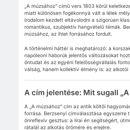
„A múzsához” című vers 1803 körül keletkeze
miatt különösen fogékonnyá vált a lélek mél
irodalom kezdett eltávolodni a szigorúan klas
romantikus, szubjektív hangvételű témák. Ber
múzsához, az ihlet forrásához fordult.
A történelmi háttér is meghatározó: a kors
napóleoni háborúk jelentős változásokat hozta
öntudat és az egyéni felelősségvállalás fon
válság, hanem kollektív élmény is: az alkot
A cím jelentése: Mit sugall 
A „A múzsához” cím az antik költői hagyomán
forrása. Berzsenyi címválasztása egyszerre t
önreflexív gesztus: a lírai én segítségért, ú
rátalál az alkotás örömére és erejére.