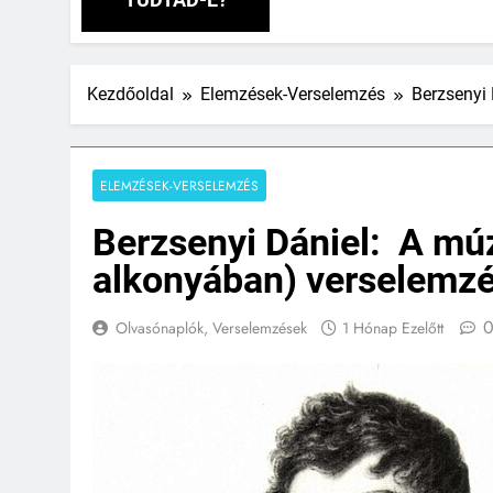
Kezdőoldal
Elemzések-Verselemzés
Berzsenyi
ELEMZÉSEK-VERSELEMZÉS
Berzsenyi Dániel: A mú
alkonyában) verselemz
Olvasónaplók, Verselemzések
1 Hónap Ezelőtt