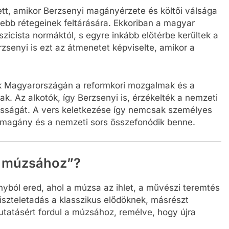
tt, amikor Berzsenyi magányérzete és költői válsága
yebb rétegeinek feltárására. Ekkoriban a magyar
szicista normáktól, s egyre inkább előtérbe kerültek a
zsenyi is ezt az átmenetet képviselte, amikor a
zak Magyarországán a reformkori mozgalmak és a
k. Az alkotók, így Berzsenyi is, érzékelték a nemzeti
tosságát. A vers keletkezése így nemcsak személyes
ói magány és a nemzeti sors összefonódik benne.
„A múzsához”?
yból ered, ahol a múzsa az ihlet, a művészi teremtés
iszteletadás a klasszikus elődöknek, másrészt
tmutatásért fordul a múzsához, remélve, hogy újra