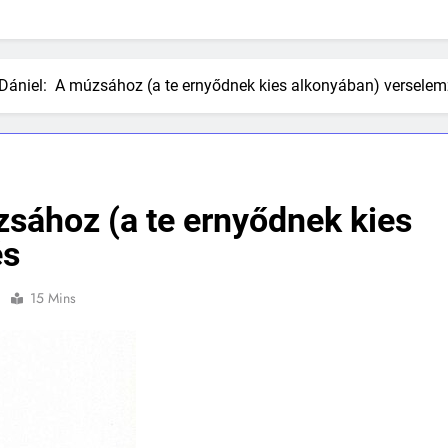
 Dániel: A múzsához (a te ernyődnek kies alkonyában) versele
zsához (a te ernyődnek kies
és
0
15 Mins