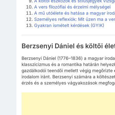
A költői eszközök és stílusjegyek vizsg
A vers filozófiai és érzelmi mélységei
A mű utóélete és hatása a magyar iro
Személyes reflexiók: Mit üzen ma a ve
Gyakran ismételt kérdések (GYIK)
Berzsenyi Dániel és költői él
Berzsenyi Dániel (1776–1836) a magyar iroda
klasszicizmus és a romantika határán helyezke
gazdálkodói teendői mellett végig megőrizte 
irodalom iránt. Berzsenyi számára a költészet
érzés és a személyes vágyakozások megfog