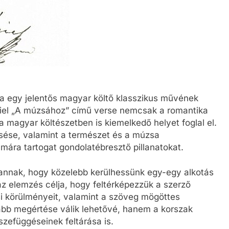
ha egy jelentős magyar költő klasszikus művének
ániel „A múzsához” című verse nemcsak a romantika
 magyar költészetben is kiemelkedő helyet foglal el.
resése, valamint a természet és a múzsa
ára tartogat gondolatébresztő pillanatokat.
annak, hogy közelebb kerülhessünk egy-egy alkotás
z elemzés célja, hogy feltérképezzük a szerző
si körülményeit, valamint a szöveg mögöttes
abb megértése válik lehetővé, hanem a korszak
szefüggéseinek feltárása is.