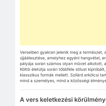
Verseiben gyakran jelenik meg a természet, a
újjáélesztése, amelyhez egyéni hangvétel, e
pályája során számos olyan művet alkotott, a
Költői életútja során többféle stílust kipróbá
klasszikus formák mellett. Szilárd erkölcsi t
mind a személyes, mind a közösségi élménye
A vers keletkezési körülménye