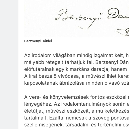
Berzsenyi Dániel
Az irodalom világában mindig izgalmat kelt, 
mélyebb rétegeit tárhatjuk fel. Berzsenyi D
előfutárainak egyik markáns darabja, hanem a
A lírai beszélő vívódása, a művészi ihlet ke
kapcsolatának ábrázolása minden olvasó szám
A vers- és könyvelemzések fontos eszközei 
lényegéhez. Az irodalomtanulmányok során a
életútját, művészi eszközeit, a mű keletkezé
tartalmait. Ezáltal nemcsak a szöveg pontos
szellemiségének, társadalmi és történelmi ös