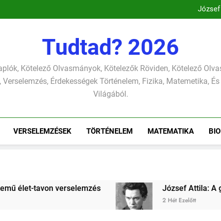
József
Csokonai Vitéz Mi
Csokonai Vit
József A
József
Tudtad? 2026
plók, Kötelező Olvasmányok, Kötelezők Röviden, Kötelező Ol
 Verselemzés, Érdekességek Történelem, Fizika, Matemetika, És
Világából.
VERSELEMZÉSEK
TÖRTÉNELEM
MATEMATIKA
BIO
lemzés
József Attila: A gondolkodó szonettje
2 Hét Ezelőtt