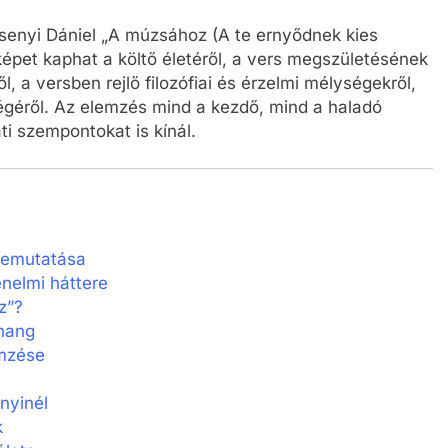
senyi Dániel „A múzsához (A te ernyődnek kies
épet kaphat a költő életéről, a vers megszületésének
ől, a versben rejlő filozófiai és érzelmi mélységekről,
ségéről. Az elemzés mind a kezdő, mind a haladó
i szempontokat is kínál.
 bemutatása
énelmi háttere
z”?
hang
emzése
nyinél
k