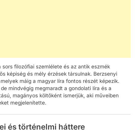
 sors filozófiai szemlélete és az antik eszmék
rős képiség és mély érzések társulnak. Berzsenyi
melyek máig a magyar líra fontos részét képezik.
lt, de mindvégig megmaradt a gondolati líra és a
artású, magányos költőként ismerjük, aki műveiben
ket megjelenítette.
i és történelmi háttere