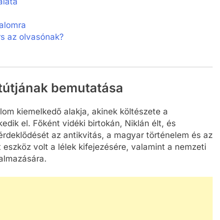
álata
dalomra
rs az olvasónak?
etútjának bemutatása
lom kiemelkedő alakja, akinek költészete a
dik el. Főként vidéki birtokán, Niklán élt, és
érdeklődését az antikvitás, a magyar történelem és az
 eszköz volt a lélek kifejezésére, valamint a nemzeti
almazására.