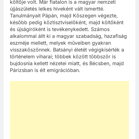
költője volt. Már fiatalon is a magyar nemzeti
újjászületés lelkes híveként vált ismertté.
Tanulmányait Pápán, majd Kőszegen végezte,
később pedig köztisztviselőként, majd költőként
és újságíróként is tevékenykedett. Számos
alkalommal állt ki a magyar szabadság, hazafiság
eszméje mellett, melyek műveiben gyakran
visszaköszönnek. Batsányi életét végigkísérték a
történelem viharai; többek között többször is
bujdosnia kellett nézetei miatt, és Bécsben, majd
Párizsban is élt emigrációban.