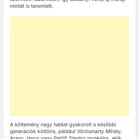
mintát is teremtett.
A költemény nagy hatást gyakorolt a későbbi
generációk költőire, például Vörösmarty Mihály,
Arany János vagy Petőfi Sándor munkáira, akik