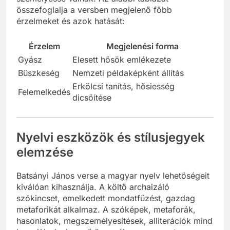
összefoglalja a versben megjelenő főbb
érzelmeket és azok hatását:
Érzelem
Megjelenési forma
Gyász
Elesett hősök emlékezete
Büszkeség
Nemzeti példaképként állítás
Erkölcsi tanítás, hősiesség
Felemelkedés
dicsőítése
Nyelvi eszközök és stílusjegyek
elemzése
Batsányi János verse a magyar nyelv lehetőségeit
kiválóan kihasználja. A költő archaizáló
szókincset, emelkedett mondatfűzést, gazdag
metaforikát alkalmaz. A szóképek, metaforák,
hasonlatok, megszemélyesítések, alliterációk mind