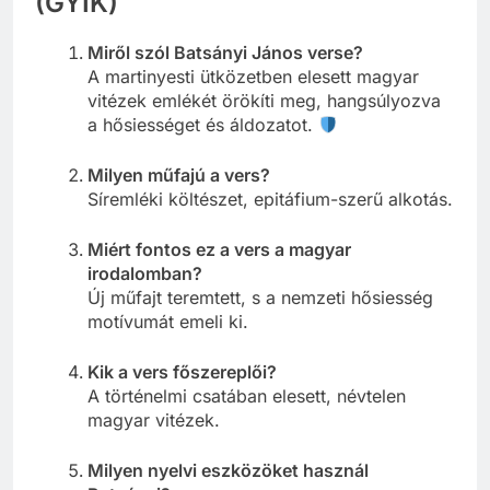
(GYIK)
Miről szól Batsányi János verse?
A martinyesti ütközetben elesett magyar
vitézek emlékét örökíti meg, hangsúlyozva
a hősiességet és áldozatot.
Milyen műfajú a vers?
Síremléki költészet, epitáfium-szerű alkotás.
Miért fontos ez a vers a magyar
irodalomban?
Új műfajt teremtett, s a nemzeti hősiesség
motívumát emeli ki.
Kik a vers főszereplői?
A történelmi csatában elesett, névtelen
magyar vitézek.
Milyen nyelvi eszközöket használ