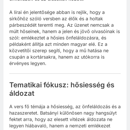
A lírai én jelentősége abban is rejlik, hogy a
sírkőhöz szóló versben az élők és a holtak
párbeszédét teremti meg. Az üzenet nemcsak a
múlt hőseinek, hanem a jelen és jövő olvasóinak is
szól: emlékeztet a hősies önfeláldozásra, és
példaként állítja azt minden magyar elé. Ez a
közvetítői szerep segíti, hogy a mű hatása ne
csupán a kortársakra, hanem az utókorra is
érvényes legyen.
Tematikai fókusz: hősiesség és
áldozat
A vers fő témája a hősiesség, az önfeláldozás és a
hazaszeretet. Batsányi különösen nagy hangsúlyt
fektet arra, hogy az elesett vitézek áldozata ne
legyen hiábavaló, hanem a nemzeti emlékezet