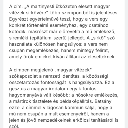
A cím, „A martinyesti ütközeten elesett magyar
vitézek sírkövére”, több szempontból is jelentéses.
Egyrészt egyértelművé teszi, hogy a vers egy
konkrét történelmi eseményhez, egy csatához
kötődik, másrészt már előrevetíti a mű emlékező,
síremléki (epitáfium-szerű) jellegét. A „sírkő” szó
használata különösen hangsúlyos: a vers nem
csupán megemlékezés, hanem mintegy felirat,
amely örök emléket kíván állítani az elesetteknek.
A címben megjelenő „magyar vitézek”
szókapcsolat a nemzeti identitás, a közösségi
összetartozás fontosságát is hangsúlyozza. Ez a
gesztus a magyar irodalom egyik fontos
hagyományává vált később: a hősökre emlékezés,
a mártírok tisztelete és példaképállítás. Batsányi
ezzel a címmel világosan kommunikálja, hogy a
mű nem csupán a múlt eseményeiről, hanem a
jelen és jövő nemzedékeinek erkölcsi tanításáról is
szól.