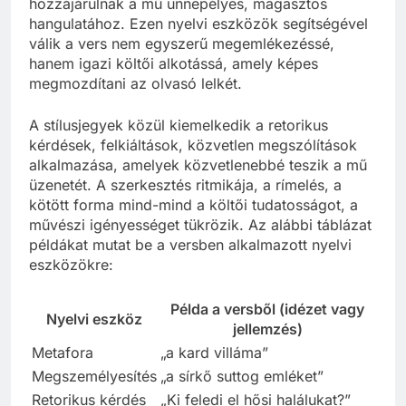
hozzájárulnak a mű ünnepélyes, magasztos
hangulatához. Ezen nyelvi eszközök segítségével
válik a vers nem egyszerű megemlékezéssé,
hanem igazi költői alkotássá, amely képes
megmozdítani az olvasó lelkét.
A stílusjegyek közül kiemelkedik a retorikus
kérdések, felkiáltások, közvetlen megszólítások
alkalmazása, amelyek közvetlenebbé teszik a mű
üzenetét. A szerkesztés ritmikája, a rímelés, a
kötött forma mind-mind a költői tudatosságot, a
művészi igényességet tükrözik. Az alábbi táblázat
példákat mutat be a versben alkalmazott nyelvi
eszközökre:
Példa a versből (idézet vagy
Nyelvi eszköz
jellemzés)
Metafora
„a kard villáma”
Megszemélyesítés
„a sírkő suttog emléket”
Retorikus kérdés
„Ki feledi el hősi halálukat?”