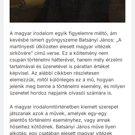
A magyar irodalom egyik figyelemre méltó, ám
kevésbé ismert gyöngyszeme Batsányi János: „A
martinyesti ütközeten elesett magyar vitézek
sírkövére” című verse. Ez a költemény nem
csupán történelmi hátterével, hanem mély érzelmi
tartalmával és üzenetével is páratlan értéket
képvisel. Az alábbi cikkben részletesen
elemezzük, mitől különleges ez a mű, hogyan
jelenik meg benne a történelmi esemény, és milyen
üzenetet hordoz napjaink olvasói számára is.
A magyar irodalomtörténetben kiemelt szerepet
játszanak azok a művek, amelyek egy-egy
jelentős történelmi eseményhez, vagy annak
hőseihez kötődnek. Batsányi János műve ilyen
alkotás: egy csatában elesett magyar vitézek