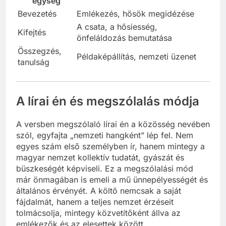
egység
Bevezetés
Emlékezés, hősök megidézése
A csata, a hősiesség,
Kifejtés
önfeláldozás bemutatása
Összegzés,
Példaképállítás, nemzeti üzenet
tanulság
A lírai én és megszólalás módja
A versben megszólaló lírai én a közösség nevében
szól, egyfajta „nemzeti hangként” lép fel. Nem
egyes szám első személyben ír, hanem mintegy a
magyar nemzet kollektív tudatát, gyászát és
büszkeségét képviseli. Ez a megszólalási mód
már önmagában is emeli a mű ünnepélyességét és
általános érvényét. A költő nemcsak a saját
fájdalmát, hanem a teljes nemzet érzéseit
tolmácsolja, mintegy közvetítőként állva az
emlékezők és az elesettek között.