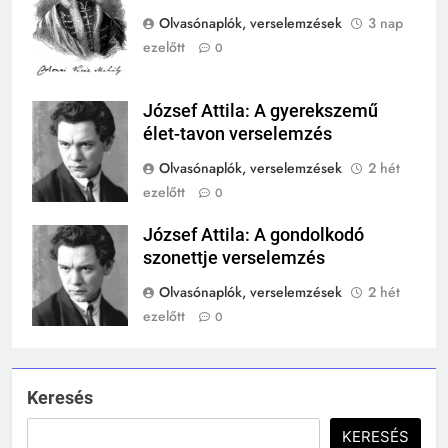
TÖRTÉNELEM ÉRDEKESSÉGEK
Olvasónaplók, verselemzések
3 nap
ezelőtt
0
244
Mikor volt a római birodalom
bukása, és mi történt utána?
József Attila: A gyerekszemű
József Attila
MIKOR VOLT?
élet-tavon verselemzés
TÖRTÉNELEM ÉRDEKESSÉGEK
Olvasónaplók, verselemzések
2 hét
1
ezelőtt
0
Ki volt Zeusz?
József Attila: A gondolkodó
József Attila
KIK VOLTAK?
szonettje verselemzés
TÖRTÉNELEM ÉRDEKESSÉGEK
Olvasónaplók, verselemzések
2 hét
408
ezelőtt
0
2
Gárdonyi Géza: Az egri csillagok
Mikor volt a thermopülai csata?
olvasónapló
MIKOR VOLT?
5-8. OSZTÁLY
6. OSZTÁLY OLVASÓNAPLÓ
TÖRTÉNELEM ÉRDEKESSÉGEK
Keresés
409
KERESÉS
Móricz Zsigmond: Úri muri