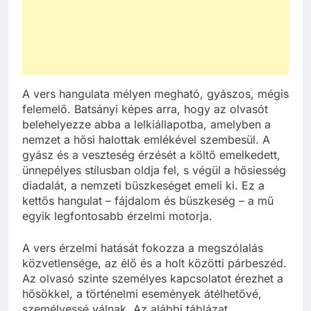
A vers hangulata mélyen megható, gyászos, mégis
felemelő. Batsányi képes arra, hogy az olvasót
belehelyezze abba a lelkiállapotba, amelyben a
nemzet a hősi halottak emlékével szembesül. A
gyász és a veszteség érzését a költő emelkedett,
ünnepélyes stílusban oldja fel, s végül a hősiesség
diadalát, a nemzeti büszkeséget emeli ki. Ez a
kettős hangulat – fájdalom és büszkeség – a mű
egyik legfontosabb érzelmi motorja.
A vers érzelmi hatását fokozza a megszólalás
közvetlensége, az élő és a holt közötti párbeszéd.
Az olvasó szinte személyes kapcsolatot érezhet a
hősökkel, a történelmi események átélhetővé,
személyessé válnak. Az alábbi táblázat