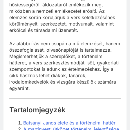
hősiességéről, áldozatáról emlékezik meg,
miközben a nemzeti emlékezetet erősíti. Az
elemzés során körüljárjuk a vers keletkezésének
körülményeit, szerkezetét, motívumait, valamint
erkölcsi és társadalmi üzenetét.
Az alábbi írás nem csupán a mű elemzését, hanem
összefoglalását, olvasónaplóját is tartalmazza.
Megismerhetjük a szereplőket, a történelmi
hátteret, a vers szerkesztésmódját, sőt, gyakorlati
szempontokat is adunk az értelmezéshez. Így a
cikk hasznos lehet diákok, tanárok,
irodalomkedvelők és vizsgára készülők számára
egyaránt.
Tartalomjegyzék
Batsányi János élete és a történelmi háttér
A martinyesti ütközet történelmi jelentősége