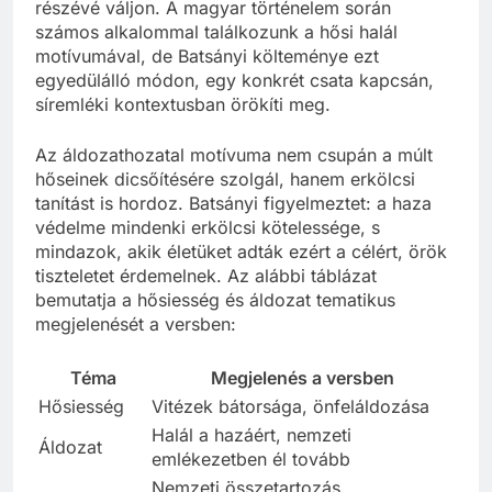
részévé váljon. A magyar történelem során
számos alkalommal találkozunk a hősi halál
motívumával, de Batsányi költeménye ezt
egyedülálló módon, egy konkrét csata kapcsán,
síremléki kontextusban örökíti meg.
Az áldozathozatal motívuma nem csupán a múlt
hőseinek dicsőítésére szolgál, hanem erkölcsi
tanítást is hordoz. Batsányi figyelmeztet: a haza
védelme mindenki erkölcsi kötelessége, s
mindazok, akik életüket adták ezért a célért, örök
tiszteletet érdemelnek. Az alábbi táblázat
bemutatja a hősiesség és áldozat tematikus
megjelenését a versben:
Téma
Megjelenés a versben
Hősiesség
Vitézek bátorsága, önfeláldozása
Halál a hazáért, nemzeti
Áldozat
emlékezetben él tovább
Nemzeti összetartozás