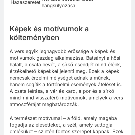
Hazaszeretet
hangsúlyozása
Képek és motívumok a
költeményben
A vers egyik legnagyobb erőssége a képek és
motívumok gazdag alkalmazása. Batsányi a hősi
halált, a csata hevét, a sírkő csendjét mind élénk,
érzékelhető képekkel jeleníti meg. Ezek a képek
nemcsak érzelmi mélységet adnak a műnek,
hanem segítik a történelmi események átélését is.
A csata leírása, a vér és kard, a por és a sírkő
mind-mind visszatérő motívumok, amelyek a vers
atmoszféráját meghatározzák.
A természet motívumai – a föld, amely magába
fogadja az elesetteket, a szél, amely suttogja
emléküket – szintén fontos szerepet kapnak. Ezek