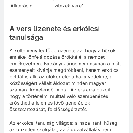
Alliteráció
„vitézek vére”
A vers üzenete és erkölcsi
tanulsága
A költemény legfőbb üzenete az, hogy a hősök
emléke, önfeláldozása örökké él a nemzeti
emlékezetben. Batsányi János nem csupán a múlt
eseményeit kívánja megörökíteni, hanem erkölcsi
példát is állít az utókor elé: a haza védelme, a
közösségért vállalt áldozat minden magyar
számára követendő minta. A vers arra buzdít,
hogy a történelmi múlttal való szembenézés
erősítheti a jelen és jövő generációk
összetartozását, felelősségérzetét.
Az erkölcsi tanulság világos: a haza iránti hűség,
az önzetlen szolgálat, az áldozatvállalás nem