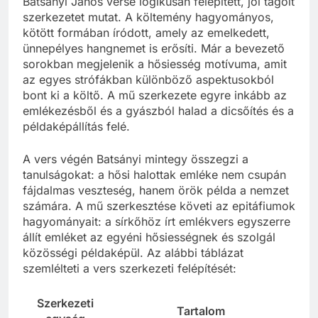
Batsányi János verse logikusan felépített, jól tagolt
szerkezetet mutat. A költemény hagyományos,
kötött formában íródott, amely az emelkedett,
ünnepélyes hangnemet is erősíti. Már a bevezető
sorokban megjelenik a hősiesség motívuma, amit
az egyes strófákban különböző aspektusokból
bont ki a költő. A mű szerkezete egyre inkább az
emlékezésből és a gyászból halad a dicsőítés és a
példaképállítás felé.
A vers végén Batsányi mintegy összegzi a
tanulságokat: a hősi halottak emléke nem csupán
fájdalmas veszteség, hanem örök példa a nemzet
számára. A mű szerkesztése követi az epitáfiumok
hagyományait: a sírkőhöz írt emlékvers egyszerre
állít emléket az egyéni hősiességnek és szolgál
közösségi példaképül. Az alábbi táblázat
szemlélteti a vers szerkezeti felépítését:
Szerkezeti
Tartalom