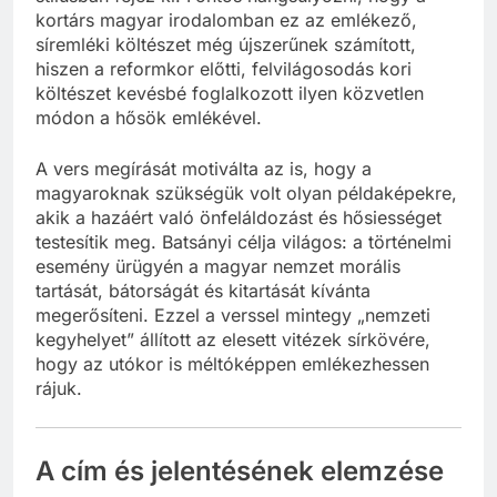
kortárs magyar irodalomban ez az emlékező,
síremléki költészet még újszerűnek számított,
hiszen a reformkor előtti, felvilágosodás kori
költészet kevésbé foglalkozott ilyen közvetlen
módon a hősök emlékével.
A vers megírását motiválta az is, hogy a
magyaroknak szükségük volt olyan példaképekre,
akik a hazáért való önfeláldozást és hősiességet
testesítik meg. Batsányi célja világos: a történelmi
esemény ürügyén a magyar nemzet morális
tartását, bátorságát és kitartását kívánta
megerősíteni. Ezzel a verssel mintegy „nemzeti
kegyhelyet” állított az elesett vitézek sírkövére,
hogy az utókor is méltóképpen emlékezhessen
rájuk.
A cím és jelentésének elemzése