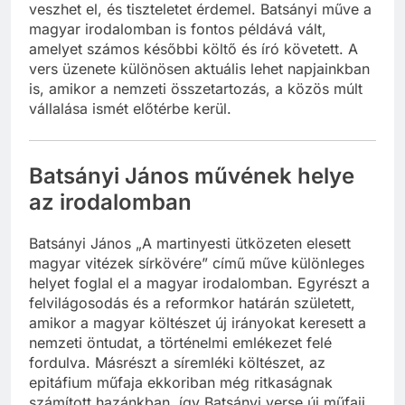
veszhet el, és tiszteletet érdemel. Batsányi műve a
magyar irodalomban is fontos példává vált,
amelyet számos későbbi költő és író követett. A
vers üzenete különösen aktuális lehet napjainkban
is, amikor a nemzeti összetartozás, a közös múlt
vállalása ismét előtérbe kerül.
Batsányi János művének helye
az irodalomban
Batsányi János „A martinyesti ütközeten elesett
magyar vitézek sírkövére” című műve különleges
helyet foglal el a magyar irodalomban. Egyrészt a
felvilágosodás és a reformkor határán született,
amikor a magyar költészet új irányokat keresett a
nemzeti öntudat, a történelmi emlékezet felé
fordulva. Másrészt a síremléki költészet, az
epitáfium műfaja ekkoriban még ritkaságnak
számított hazánkban, így Batsányi verse új műfaji