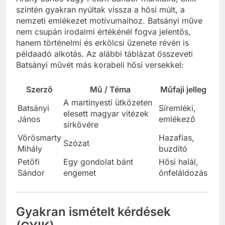
szintén gyakran nyúltak vissza a hősi múlt, a
nemzeti emlékezet motívumaihoz. Batsányi műve
nem csupán irodalmi értékénél fogva jelentős,
hanem történelmi és erkölcsi üzenete révén is
példaadó alkotás. Az alábbi táblázat összeveti
Batsányi művét más korabeli hősi versekkel:
Szerző
Mű / Téma
Műfaji jelleg
A martinyesti ütközeten
Batsányi
Síremléki,
elesett magyar vitézek
János
emlékező
sírkövére
Vörösmarty
Hazafias,
Szózat
Mihály
buzdító
Petőfi
Egy gondolat bánt
Hősi halál,
Sándor
engemet
önfeláldozás
Gyakran ismételt kérdések