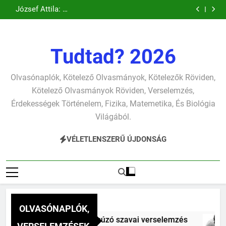
Csokonai Vitéz
József Attila: A
Ugrás
verselemzés
verselemzés
szonettje
búcsúzó szavai
Mihály: A
gyerekszemű élet-
József Attila: A
verselemzés
verselemzés
Dugonics oszlopa
tavon
a
gondolkodó
verselemzés
verselemzés
szonettje
tartalomra
verselemzés
Tudtad? 2026
Olvasónaplók, Kötelező Olvasmányok, Kötelezők Röviden,
Kötelező Olvasmányok Röviden, Verselemzés,
Érdekességek Történelem, Fizika, Matemetika, És Biológia
Világából.
VÉLETLENSZERŰ ÚJDONSÁG
OLVASÓNAPLÓK,
Mihály: A fársáng búcsúzó szavai verselemzés