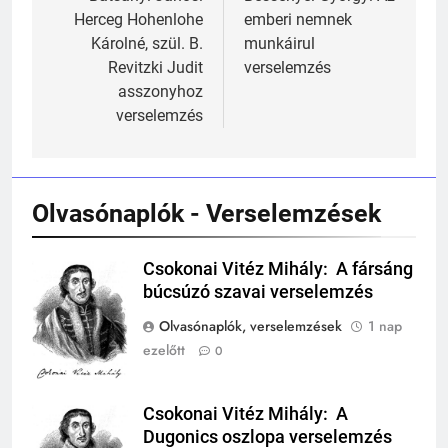
navigáció
Herceg Hohenlohe
emberi nemnek
Károlné, szül. B.
munkáirul
Revitzki Judit
verselemzés
asszonyhoz
241
verselemzés
Ki találta fel a gőzgépet?
KI TALÁLTA FEL
TÖRTÉNELEM ÉRDEKESSÉGEK
Olvasónaplók - Verselemzések
242
Kik voltak a három királyok?
Csokonai Vitéz Mihály: A fársáng
Csokonai Vitéz
búcsúzó szavai verselemzés
KIK VOLTAK?
Mihály
TÖRTÉNELEM ÉRDEKESSÉGEK
Olvasónaplók, verselemzések
1 nap
ezelőtt
0
243
A középkor titkai: Mi rejtőzött a
várak falai mögött?
Csokonai Vitéz Mihály: A
Csokonai Vitéz
Dugonics oszlopa verselemzés
MIKOR VOLT?
Mihály