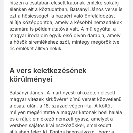
hiszen a csatában elesett katonák emléke sokáig
élénken élt a köztudatban. Batsányi János verse is
ezt a hősiességet, a hazáért való önfeláldozást
állítja középpontba, amely a későbbi nemzedékek
számára is példamutatóvá vált. A mű egyúttal a
magyar irodalom egyik első olyan darabja, amely
a hősök síremlékéhez szól, mintegy megörökítve
és emléket állítva nekik.
A vers keletkezésének
körülményei
Batsányi János „A martinyesti ütközeten elesett
magyar vitézek sírkövére” című versét közvetlenül
a csata után, a 18. század végén írta. A költőt
mélyen megérintette a magyar katonák hősi halála
és a rájuk emlékező nemzeti gyász, amelyet a
versben sajátos lírai eszközökkel, emelkedett
stílusban fejez ki. Fontos hangsúlyozni, hogy a