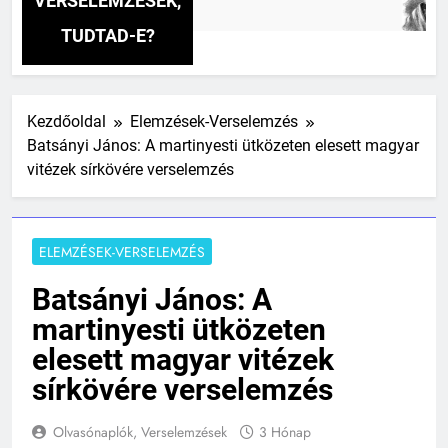
VERSELEMZÉSEK,
TUDTAD-E?
Kezdőoldal
Elemzések-Verselemzés
Batsányi János: A martinyesti ütközeten elesett magyar
vitézek sírkövére verselemzés
ELEMZÉSEK-VERSELEMZÉS
Batsányi János: A
martinyesti ütközeten
elesett magyar vitézek
sírkövére verselemzés
Olvasónaplók, Verselemzések
3 Hónap