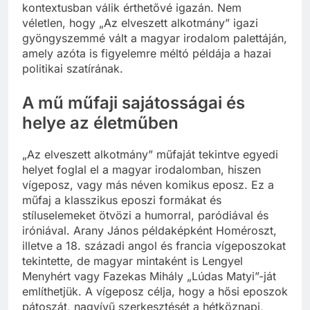
kontextusban válik érthetővé igazán. Nem
véletlen, hogy „Az elveszett alkotmány” igazi
gyöngyszemmé vált a magyar irodalom palettáján,
amely azóta is figyelemre méltó példája a hazai
politikai szatírának.
A mű műfaji sajátosságai és
helye az életműben
„Az elveszett alkotmány” műfaját tekintve egyedi
helyet foglal el a magyar irodalomban, hiszen
vígeposz, vagy más néven komikus eposz. Ez a
műfaj a klasszikus eposzi formákat és
stíluselemeket ötvözi a humorral, paródiával és
iróniával. Arany János példaképként Homéroszt,
illetve a 18. századi angol és francia vígeposzokat
tekintette, de magyar mintaként is Lengyel
Menyhért vagy Fazekas Mihály „Lúdas Matyi”-ját
említhetjük. A vígeposz célja, hogy a hősi eposzok
pátoszát, nagyívű szerkesztését a hétköznapi,