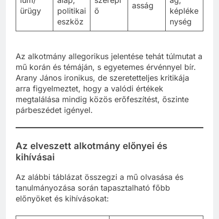
asság
ürügy
politikai
ő
képléke
eszköz
nység
Az alkotmány allegorikus jelentése tehát túlmutat a
mű korán és témáján, s egyetemes érvénnyel bír.
Arany János ironikus, de szeretetteljes kritikája
arra figyelmeztet, hogy a valódi értékek
megtalálása mindig közös erőfeszítést, őszinte
párbeszédet igényel.
Az elveszett alkotmány előnyei és
kihívásai
Az alábbi táblázat összegzi a mű olvasása és
tanulmányozása során tapasztalható főbb
előnyöket és kihívásokat: