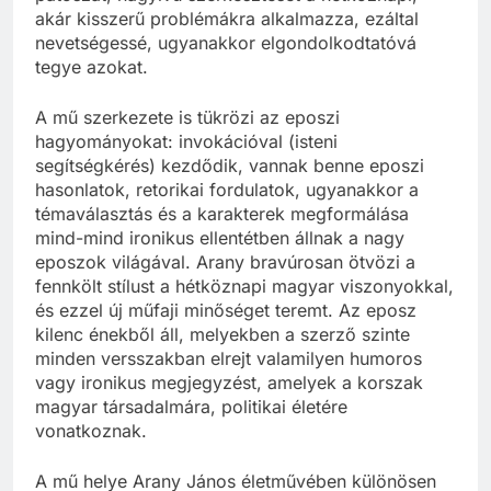
akár kisszerű problémákra alkalmazza, ezáltal
nevetségessé, ugyanakkor elgondolkodtatóvá
tegye azokat.
A mű szerkezete is tükrözi az eposzi
hagyományokat: invokációval (isteni
segítségkérés) kezdődik, vannak benne eposzi
hasonlatok, retorikai fordulatok, ugyanakkor a
témaválasztás és a karakterek megformálása
mind-mind ironikus ellentétben állnak a nagy
eposzok világával. Arany bravúrosan ötvözi a
fennkölt stílust a hétköznapi magyar viszonyokkal,
és ezzel új műfaji minőséget teremt. Az eposz
kilenc énekből áll, melyekben a szerző szinte
minden versszakban elrejt valamilyen humoros
vagy ironikus megjegyzést, amelyek a korszak
magyar társadalmára, politikai életére
vonatkoznak.
A mű helye Arany János életművében különösen