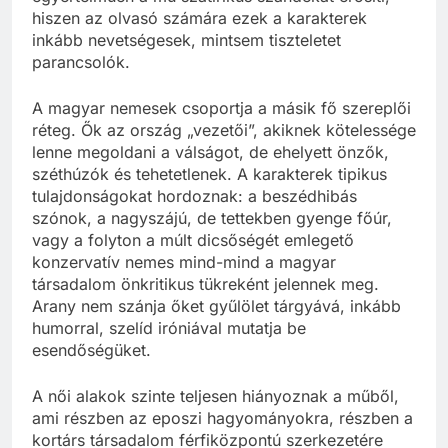
hiszen az olvasó számára ezek a karakterek
inkább nevetségesek, mintsem tiszteletet
parancsolók.
A magyar nemesek csoportja a másik fő szereplői
réteg. Ők az ország „vezetői”, akiknek kötelessége
lenne megoldani a válságot, de ehelyett önzők,
széthúzók és tehetetlenek. A karakterek tipikus
tulajdonságokat hordoznak: a beszédhibás
szónok, a nagyszájú, de tettekben gyenge főúr,
vagy a folyton a múlt dicsőségét emlegető
konzervatív nemes mind-mind a magyar
társadalom önkritikus tükreként jelennek meg.
Arany nem szánja őket gyűlölet tárgyává, inkább
humorral, szelíd iróniával mutatja be
esendőségüket.
A női alakok szinte teljesen hiányoznak a műből,
ami részben az eposzi hagyományokra, részben a
kortárs társadalom férfiközpontú szerkezetére