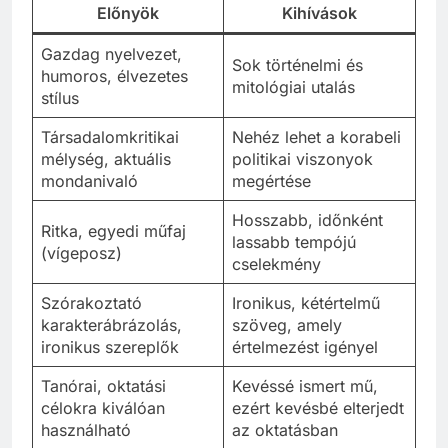
Előnyök
Kihívások
Gazdag nyelvezet,
Sok történelmi és
humoros, élvezetes
mitológiai utalás
stílus
Társadalomkritikai
Nehéz lehet a korabeli
mélység, aktuális
politikai viszonyok
mondanivaló
megértése
Hosszabb, időnként
Ritka, egyedi műfaj
lassabb tempójú
(vígeposz)
cselekmény
Szórakoztató
Ironikus, kétértelmű
karakterábrázolás,
szöveg, amely
ironikus szereplők
értelmezést igényel
Tanórai, oktatási
Kevéssé ismert mű,
célokra kiválóan
ezért kevésbé elterjedt
használható
az oktatásban