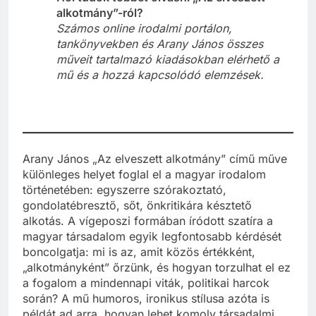
alkotmány”-ról?
Számos online irodalmi portálon,
tankönyvekben és Arany János összes
műveit tartalmazó kiadásokban elérhető a
mű és a hozzá kapcsolódó elemzések.
Arany János „Az elveszett alkotmány” című műve
különleges helyet foglal el a magyar irodalom
történetében: egyszerre szórakoztató,
gondolatébresztő, sőt, önkritikára késztető
alkotás. A vígeposzi formában íródott szatíra a
magyar társadalom egyik legfontosabb kérdését
boncolgatja: mi is az, amit közös értékként,
„alkotmányként” őrzünk, és hogyan torzulhat el ez
a fogalom a mindennapi viták, politikai harcok
során? A mű humoros, ironikus stílusa azóta is
példát ad arra, hogyan lehet komoly társadalmi