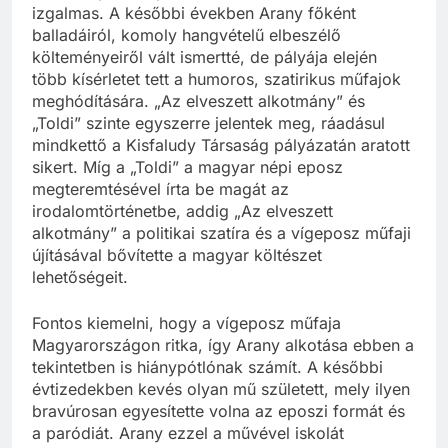
izgalmas. A későbbi években Arany főként
balladáiról, komoly hangvételű elbeszélő
költeményeiről vált ismertté, de pályája elején
több kísérletet tett a humoros, szatirikus műfajok
meghódítására. „Az elveszett alkotmány” és
„Toldi” szinte egyszerre jelentek meg, ráadásul
mindkettő a Kisfaludy Társaság pályázatán aratott
sikert. Míg a „Toldi” a magyar népi eposz
megteremtésével írta be magát az
irodalomtörténetbe, addig „Az elveszett
alkotmány” a politikai szatíra és a vígeposz műfaji
újításával bővítette a magyar költészet
lehetőségeit.
Fontos kiemelni, hogy a vígeposz műfaja
Magyarországon ritka, így Arany alkotása ebben a
tekintetben is hiánypótlónak számít. A későbbi
évtizedekben kevés olyan mű született, mely ilyen
bravúrosan egyesítette volna az eposzi formát és
a paródiát. Arany ezzel a művével iskolát