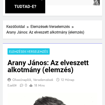
2 Nap
TUDTAD-E?
Kezdőoldal
Elemzések-Verselemzés
Arany János: Az elveszett alkotmány (elemzés)
ELEMZÉSEK-VERSELEMZÉS
Arany János: Az elveszett
alkotmány (elemzés)
Olvasónaplók, Verselemzések
12 Hónap
0
Ezelőtt
18 Mins