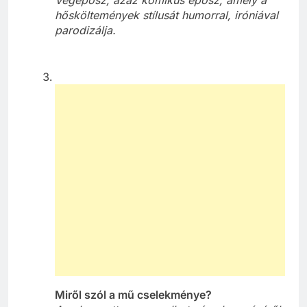
Végeposz, azaz komikus eposz, amely a
hősköltemények stílusát humorral, iróniával
parodizálja.
Miről szól a mű cselekménye?