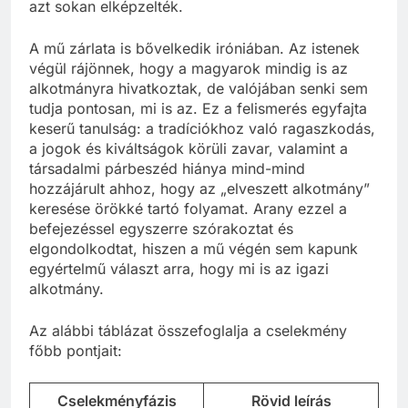
azt sokan elképzelték.
A mű zárlata is bővelkedik iróniában. Az istenek
végül rájönnek, hogy a magyarok mindig is az
alkotmányra hivatkoztak, de valójában senki sem
tudja pontosan, mi is az. Ez a felismerés egyfajta
keserű tanulság: a tradíciókhoz való ragaszkodás,
a jogok és kiváltságok körüli zavar, valamint a
társadalmi párbeszéd hiánya mind-mind
hozzájárult ahhoz, hogy az „elveszett alkotmány”
keresése örökké tartó folyamat. Arany ezzel a
befejezéssel egyszerre szórakoztat és
elgondolkodtat, hiszen a mű végén sem kapunk
egyértelmű választ arra, hogy mi is az igazi
alkotmány.
Az alábbi táblázat összefoglalja a cselekmény
főbb pontjait:
Cselekményfázis
Rövid leírás