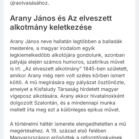
újraolvasásához.
Arany János és Az elveszett
alkotmány keletkezése
Arany János neve hallatán legtöbben a balladák
mesterére, a magyar irodalom egyik
legkiemelkedőbb alkotójára gondolunk, azonban
pályája elején számos humoros, szatirikus művet
is írt. „Az elveszett alkotmány” 1845-ben született,
amikor Arany még nem volt széles körben ismert
költő. A mű megírására egy pályázat ösztönözte,
amelyet a Kisfaludy Társaság hirdetett magyar
vígeposz alkotására. Arany ekkor hivatalnokként
dolgozott Szalontán, és a mindennapi munka
mellett írta meg ezt a különleges epikus művet.
A történelmi háttér ismerete elengedhetetlen a mű
megértéséhez. A 19. század első felében
Magyarországon erősödtek a reformtörekvések,