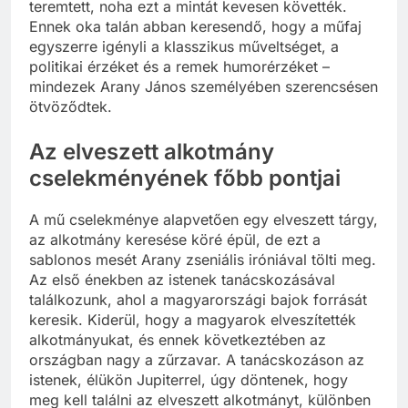
teremtett, noha ezt a mintát kevesen követték.
Ennek oka talán abban keresendő, hogy a műfaj
egyszerre igényli a klasszikus műveltséget, a
politikai érzéket és a remek humorérzéket –
mindezek Arany János személyében szerencsésen
ötvöződtek.
Az elveszett alkotmány
cselekményének főbb pontjai
A mű cselekménye alapvetően egy elveszett tárgy,
az alkotmány keresése köré épül, de ezt a
sablonos mesét Arany zseniális iróniával tölti meg.
Az első énekben az istenek tanácskozásával
találkozunk, ahol a magyarországi bajok forrását
keresik. Kiderül, hogy a magyarok elveszítették
alkotmányukat, és ennek következtében az
országban nagy a zűrzavar. A tanácskozáson az
istenek, élükön Jupiterrel, úgy döntenek, hogy
meg kell találni az elveszett alkotmányt, különben