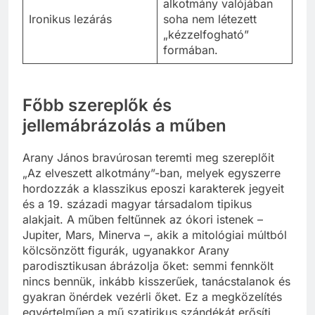
alkotmány valójában
Ironikus lezárás
soha nem létezett
„kézzelfogható”
formában.
Főbb szereplők és
jellemábrázolás a műben
Arany János bravúrosan teremti meg szereplőit
„Az elveszett alkotmány”-ban, melyek egyszerre
hordozzák a klasszikus eposzi karakterek jegyeit
és a 19. századi magyar társadalom tipikus
alakjait. A műben feltűnnek az ókori istenek –
Jupiter, Mars, Minerva –, akik a mitológiai múltból
kölcsönzött figurák, ugyanakkor Arany
parodisztikusan ábrázolja őket: semmi fennkölt
nincs bennük, inkább kisszerűek, tanácstalanok és
gyakran önérdek vezérli őket. Ez a megközelítés
egyértelműen a mű szatirikus szándékát erősíti,