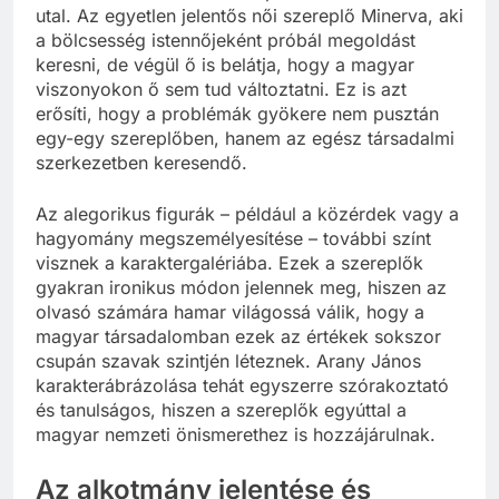
utal. Az egyetlen jelentős női szereplő Minerva, aki
a bölcsesség istennőjeként próbál megoldást
keresni, de végül ő is belátja, hogy a magyar
viszonyokon ő sem tud változtatni. Ez is azt
erősíti, hogy a problémák gyökere nem pusztán
egy-egy szereplőben, hanem az egész társadalmi
szerkezetben keresendő.
Az alegorikus figurák – például a közérdek vagy a
hagyomány megszemélyesítése – további színt
visznek a karaktergalériába. Ezek a szereplők
gyakran ironikus módon jelennek meg, hiszen az
olvasó számára hamar világossá válik, hogy a
magyar társadalomban ezek az értékek sokszor
csupán szavak szintjén léteznek. Arany János
karakterábrázolása tehát egyszerre szórakoztató
és tanulságos, hiszen a szereplők egyúttal a
magyar nemzeti önismerethez is hozzájárulnak.
Az alkotmány jelentése és