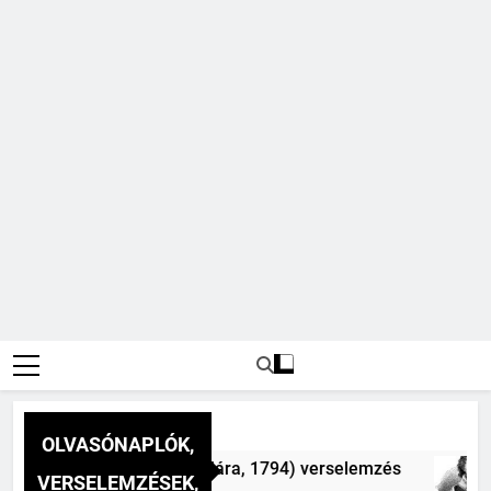
OLVASÓNAPLÓK,
ap a dél hév pontjára, 1794) verselemzés
Cso
VERSELEMZÉSEK,