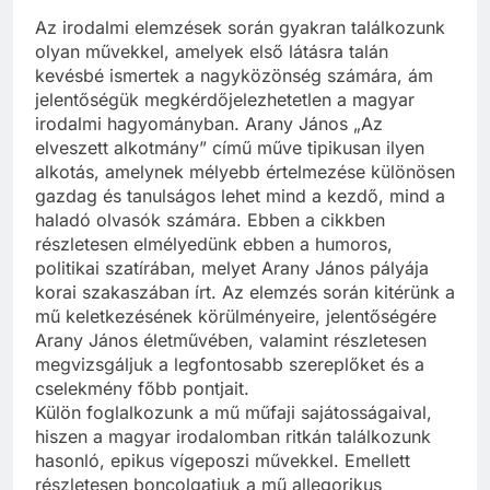
Az irodalmi elemzések során gyakran találkozunk
olyan művekkel, amelyek első látásra talán
kevésbé ismertek a nagyközönség számára, ám
jelentőségük megkérdőjelezhetetlen a magyar
irodalmi hagyományban. Arany János „Az
elveszett alkotmány” című műve tipikusan ilyen
alkotás, amelynek mélyebb értelmezése különösen
gazdag és tanulságos lehet mind a kezdő, mind a
haladó olvasók számára. Ebben a cikkben
részletesen elmélyedünk ebben a humoros,
politikai szatírában, melyet Arany János pályája
korai szakaszában írt. Az elemzés során kitérünk a
mű keletkezésének körülményeire, jelentőségére
Arany János életművében, valamint részletesen
megvizsgáljuk a legfontosabb szereplőket és a
cselekmény főbb pontjait.
Külön foglalkozunk a mű műfaji sajátosságaival,
hiszen a magyar irodalomban ritkán találkozunk
hasonló, epikus vígeposzi művekkel. Emellett
részletesen boncolgatjuk a mű allegorikus