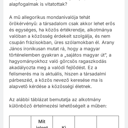
alapfogalmak is vitatottak?
A mű allegorikus mondanivalója tehát
örökérvényű: a társadalom csak akkor lehet erős
és egységes, ha közös értékrendje, alkotmánya
valóban a közösség érdekeit szolgálja, és nem
csupán frázisokban, üres szólamokban él. Arany
János ironikusan mutat rá, hogy a magyar
történelemben gyakran a „sajátos magyar út”, a
hagyományokhoz való görcsös ragaszkodás
akadályozta meg a valódi fejlődést. Ez a
felismerés ma is aktuális, hiszen a társadalmi
párbeszéd, a közös nevező keresése ma is
alapvető kérdése a közösségi életnek.
Az alábbi táblázat bemutatja az alkotmány
különböző értelmezési lehetőségeit a műben:
Mit
jelent
Ki