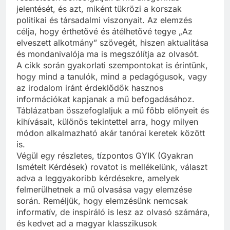
jelentését, és azt, miként tükrözi a korszak
politikai és társadalmi viszonyait. Az elemzés
célja, hogy érthetővé és átélhetővé tegye „Az
elveszett alkotmány” szövegét, hiszen aktualitása
és mondanivalója ma is megszólítja az olvasót.
A cikk során gyakorlati szempontokat is érintünk,
hogy mind a tanulók, mind a pedagógusok, vagy
az irodalom iránt érdeklődők hasznos
információkat kapjanak a mű befogadásához.
Táblázatban összefoglaljuk a mű főbb előnyeit és
kihívásait, különös tekintettel arra, hogy milyen
módon alkalmazható akár tanórai keretek között
is.
Végül egy részletes, tízpontos GYIK (Gyakran
Ismételt Kérdések) rovatot is mellékelünk, választ
adva a leggyakoribb kérdésekre, amelyek
felmerülhetnek a mű olvasása vagy elemzése
során. Reméljük, hogy elemzésünk nemcsak
informatív, de inspiráló is lesz az olvasó számára,
és kedvet ad a magyar klasszikusok