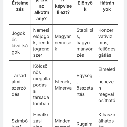
Értelme
Előnyö
Hátrán
az
képvise
zés
k
yok
alkotm
li ezt?
ány?
Nemesi
Stabilitá
Konzer
Jogok
előjogo
Magyar
s,
vativiz
és
k, rendi
nemese
hagyo
mus,
kiváltsá
jogrend
k
mányőr
fejlődés
gok
szer
zés
gátlás
Kölcsö
Elméleti
nös
Társad
Egység
,
megálla
almi
Istenek,
,
neheze
podás
szerző
Minerva
összeta
n
a
dés
rtás
megval
társada
ósítható
lomban
Hivatko
Kihaszn
Szimbó
zási
Minden
álhatós
Rugalm
lum/
alap,
szerepl
ág,