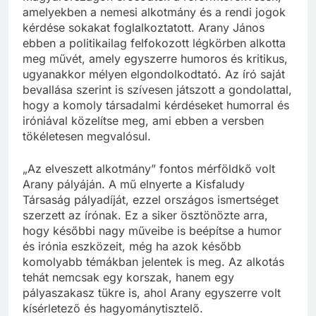
amelyekben a nemesi alkotmány és a rendi jogok
kérdése sokakat foglalkoztatott. Arany János
ebben a politikailag felfokozott légkörben alkotta
meg művét, amely egyszerre humoros és kritikus,
ugyanakkor mélyen elgondolkodtató. Az író saját
bevallása szerint is szívesen játszott a gondolattal,
hogy a komoly társadalmi kérdéseket humorral és
iróniával közelítse meg, ami ebben a versben
tökéletesen megvalósul.
„Az elveszett alkotmány” fontos mérföldkő volt
Arany pályáján. A mű elnyerte a Kisfaludy
Társaság pályadíját, ezzel országos ismertséget
szerzett az írónak. Ez a siker ösztönözte arra,
hogy későbbi nagy műveibe is beépítse a humor
és irónia eszközeit, még ha azok később
komolyabb témákban jelentek is meg. Az alkotás
tehát nemcsak egy korszak, hanem egy
pályaszakasz tükre is, ahol Arany egyszerre volt
kísérletező és hagyománytisztelő.