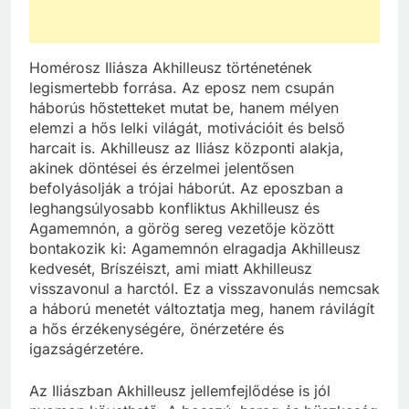
Homérosz Iliásza Akhilleusz történetének
legismertebb forrása. Az eposz nem csupán
háborús hőstetteket mutat be, hanem mélyen
elemzi a hős lelki világát, motivációit és belső
harcait is. Akhilleusz az Iliász központi alakja,
akinek döntései és érzelmei jelentősen
befolyásolják a trójai háborút. Az eposzban a
leghangsúlyosabb konfliktus Akhilleusz és
Agamemnón, a görög sereg vezetője között
bontakozik ki: Agamemnón elragadja Akhilleusz
kedvesét, Bríszéiszt, ami miatt Akhilleusz
visszavonul a harctól. Ez a visszavonulás nemcsak
a háború menetét változtatja meg, hanem rávilágít
a hős érzékenységére, önérzetére és
igazságérzetére.
Az Iliászban Akhilleusz jellemfejlődése is jól