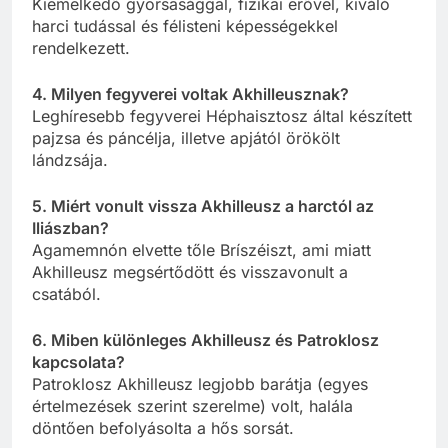
Kiemelkedő gyorsasággal, fizikai erővel, kiváló
harci tudással és félisteni képességekkel
rendelkezett.
4. Milyen fegyverei voltak Akhilleusznak?
Leghíresebb fegyverei Héphaisztosz által készített
pajzsa és páncélja, illetve apjától örökölt
lándzsája.
5. Miért vonult vissza Akhilleusz a harctól az
Iliászban?
Agamemnón elvette tőle Bríszéiszt, ami miatt
Akhilleusz megsértődött és visszavonult a
csatából.
6. Miben különleges Akhilleusz és Patroklosz
kapcsolata?
Patroklosz Akhilleusz legjobb barátja (egyes
értelmezések szerint szerelme) volt, halála
döntően befolyásolta a hős sorsát.