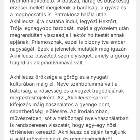
nyomon követhető. A bosszú, harag és büszkeség
érzései mellett megjelenik a barátság, a gyász és
a megbocsátás is. Patroklosz halála után
Akhilleusz újra csatába indul, legyőzi Hektórt,
Trója legnagyobb harcosát, majd a győzelem után
megrendülten visszaadja Hektór holttestét annak
apjának, Priamosznak, ezzel is bizonyítva emberi
nagyságát. Ezek a jelenetek mutatják meg igazán
Akhilleusz összetett személyiségét, amely a görög
tragédiák alapmotívumává vált.
Akhilleusz öröksége a görög és a nyugati
kultúrában máig él. Neve szimbólummá vált a
bátorság, a hősiesség és a végzet tragédiájának
megtestesítőjeként. Az „Akhilleusz-sarok”
kifejezés máig használatos a gyenge pont,
sebezhetőség jelölésére. Az irodalomban,
művészetben, sőt a hétköznapi nyelvhasználatban
is rendszeresen visszatér, hogy egy-egy hősi
történeten keresztül Akhilleusz példáján tanuljunk
a saját erősségeinkről és gyengeségeinkről.