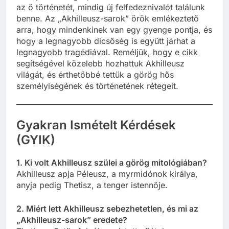
az ő történetét, mindig új felfedeznivalót találunk
benne. Az „Akhilleusz-sarok” örök emlékeztető
arra, hogy mindenkinek van egy gyenge pontja, és
hogy a legnagyobb dicsőség is együtt járhat a
legnagyobb tragédiával. Reméljük, hogy e cikk
segítségével közelebb hozhattuk Akhilleusz
világát, és érthetőbbé tettük a görög hős
személyiségének és történetének rétegeit.
Gyakran Ismételt Kérdések
(GYIK)
1. Ki volt Akhilleusz szülei a görög mitológiában?
Akhilleusz apja Péleusz, a myrmidónok királya,
anyja pedig Thetisz, a tenger istennője.
2. Miért lett Akhilleusz sebezhetetlen, és mi az
„Akhilleusz-sarok” eredete?