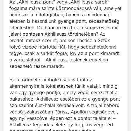
Az „Akhilleusz-pont” vagy „Akhilleusz-sarok”
fogalma mára szinte közmondásossá vált, amelyet
nemcsak a mitológiában, hanem a mindennapi
életben is használunk gyenge pont, sebezhetőség
jelentésben. De honnan ered ez a kifejezés és mit
jelent pontosan Akhilleusz történetében? Az
eredeti mítosz szerint, amikor Thetisz a Sztüx
folyó vizébe mártotta fiát, hogy sebezhetetlenné
tegye, csak a sarkát fogta, így az a pont kimaradt
a varázslatból – Akhilleusz testének egyetlen
sebezhető része maradt.
Ez a történet szimbolikusan is fontos:
akármennyire is tökéletesnek tűnik valaki, mindig
van egy gyenge pontja, amely végül elvezethet a
bukásához. Akhilleusz esetében ez a gyenge pont
szó szerint élet-halál kérdése volt. A trójai háború
végső szakaszában Párisz, Apollón segítségével,
egy nyílvesszővel éppen ezt a pontot találta el –
Akhilleusz legendás élete így tragikus véget ért.
Az esemény azt példázza, hogy még a