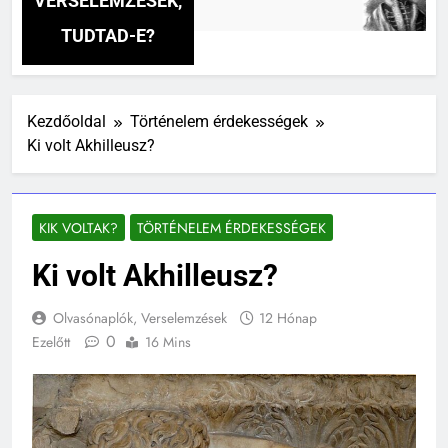
VERSELEMZÉSEK,
3 Nap Ezelőtt
TUDTAD-E?
Kezdőoldal
Történelem érdekességek
Ki volt Akhilleusz?
KIK VOLTAK?
TÖRTÉNELEM ÉRDEKESSÉGEK
Ki volt Akhilleusz?
Olvasónaplók, Verselemzések
12 Hónap
0
Ezelőtt
16 Mins