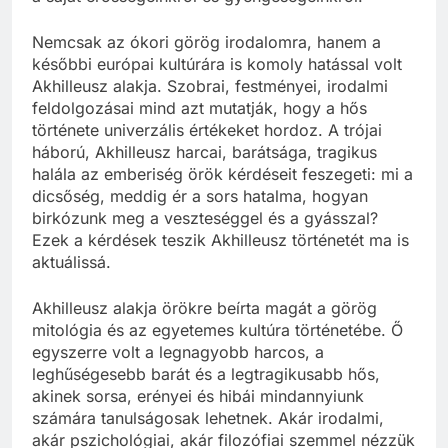
Nemcsak az ókori görög irodalomra, hanem a
későbbi európai kultúrára is komoly hatással volt
Akhilleusz alakja. Szobrai, festményei, irodalmi
feldolgozásai mind azt mutatják, hogy a hős
története univerzális értékeket hordoz. A trójai
háború, Akhilleusz harcai, barátsága, tragikus
halála az emberiség örök kérdéseit feszegeti: mi a
dicsőség, meddig ér a sors hatalma, hogyan
birkózunk meg a veszteséggel és a gyásszal?
Ezek a kérdések teszik Akhilleusz történetét ma is
aktuálissá.
Akhilleusz alakja örökre beírta magát a görög
mitológia és az egyetemes kultúra történetébe. Ő
egyszerre volt a legnagyobb harcos, a
leghűségesebb barát és a legtragikusabb hős,
akinek sorsa, erényei és hibái mindannyiunk
számára tanulságosak lehetnek. Akár irodalmi,
akár pszichológiai, akár filozófiai szemmel nézzük