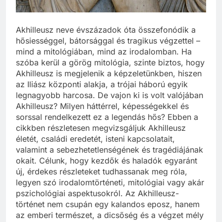
Akhilleusz neve évszázadok óta összefonódik a
hősiességgel, bátorsággal és tragikus végzettel –
mind a mitológiában, mind az irodalomban. Ha
szóba kerül a görög mitológia, szinte biztos, hogy
Akhilleusz is megjelenik a képzeletünkben, hiszen
az Iliász központi alakja, a trójai háború egyik
legnagyobb harcosa. De vajon ki is volt valójában
Akhilleusz? Milyen háttérrel, képességekkel és
sorssal rendelkezett ez a legendás hős? Ebben a
cikkben részletesen megvizsgáljuk Akhilleusz
életét, családi eredetét, isteni kapcsolatait,
valamint a sebezhetetlenségének és tragédiájának
okait. Célunk, hogy kezdők és haladók egyaránt
új, érdekes részleteket tudhassanak meg róla,
legyen szó irodalomtörténeti, mitológiai vagy akár
pszichológiai aspektusokról. Az Akhilleusz-
történet nem csupán egy kalandos eposz, hanem
az emberi természet, a dicsőség és a végzet mély