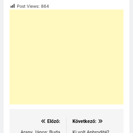
Post Views:
864
241
Ki találta fel a gőzgépet?
KI TALÁLTA FEL
TÖRTÉNELEM ÉRDEKESSÉGEK
242
Kik voltak a három királyok?
Előző:
Következő:
Bejegyzés
KIK VOLTAK?
TÖRTÉNELEM ÉRDEKESSÉGEK
Arany János: Buda
Ki volt Aphrodité?