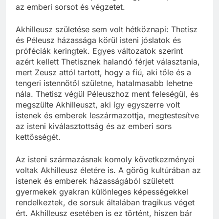
az emberi sorsot és végzetet.
Akhilleusz születése sem volt hétköznapi: Thetisz
és Péleusz házassága körül isteni jóslatok és
próféciák keringtek. Egyes változatok szerint
azért kellett Thetisznek halandó férjet választania,
mert Zeusz attól tartott, hogy a fiú, aki tőle és a
tengeri istennőtől születne, hatalmasabb lehetne
nála. Thetisz végül Péleuszhoz ment feleségül, és
megszülte Akhilleuszt, aki így egyszerre volt
istenek és emberek leszármazottja, megtestesítve
az isteni kiválasztottság és az emberi sors
kettősségét.
Az isteni származásnak komoly következményei
voltak Akhilleusz életére is. A görög kultúrában az
istenek és emberek házasságából született
gyermekek gyakran különleges képességekkel
rendelkeztek, de sorsuk általában tragikus véget
ért. Akhilleusz esetében is ez történt, hiszen bár