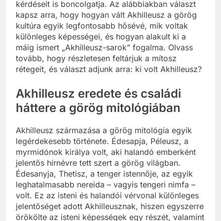
kérdéseit is boncolgatja. Az alábbiakban választ
kapsz arra, hogy hogyan vált Akhilleusz a görög
kultúra egyik legfontosabb hősévé, mik voltak
különleges képességei, és hogyan alakult ki a
máig ismert „Akhilleusz-sarok” fogalma. Olvass
tovább, hogy részletesen feltárjuk a mítosz
rétegeit, és választ adjunk arra: ki volt Akhilleusz?
Akhilleusz eredete és családi
háttere a görög mitológiában
Akhilleusz származása a görög mitológia egyik
legérdekesebb története. Édesapja, Péleusz, a
myrmidónok királya volt, aki halandó emberként
jelentős hírnévre tett szert a görög világban.
Édesanyja, Thetisz, a tenger istennője, az egyik
leghatalmasabb nereida – vagyis tengeri nimfa –
volt. Ez az isteni és halandói vérvonal különleges
jelentőséget adott Akhilleusznak, hiszen egyszerre
örökölte az isteni képességek egy részét, valamint