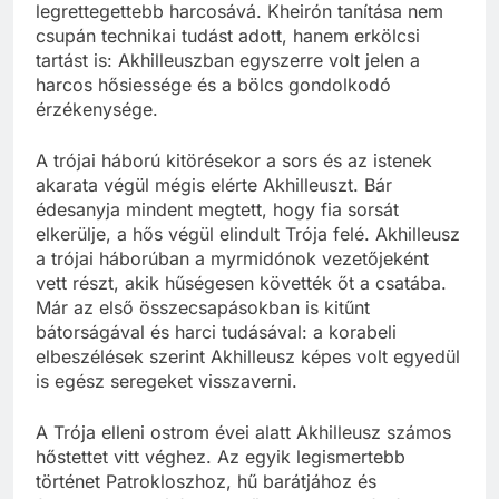
legrettegettebb harcosává. Kheirón tanítása nem
csupán technikai tudást adott, hanem erkölcsi
tartást is: Akhilleuszban egyszerre volt jelen a
harcos hősiessége és a bölcs gondolkodó
érzékenysége.
A trójai háború kitörésekor a sors és az istenek
akarata végül mégis elérte Akhilleuszt. Bár
édesanyja mindent megtett, hogy fia sorsát
elkerülje, a hős végül elindult Trója felé. Akhilleusz
a trójai háborúban a myrmidónok vezetőjeként
vett részt, akik hűségesen követték őt a csatába.
Már az első összecsapásokban is kitűnt
bátorságával és harci tudásával: a korabeli
elbeszélések szerint Akhilleusz képes volt egyedül
is egész seregeket visszaverni.
A Trója elleni ostrom évei alatt Akhilleusz számos
hőstettet vitt véghez. Az egyik legismertebb
történet Patrokloszhoz, hű barátjához és