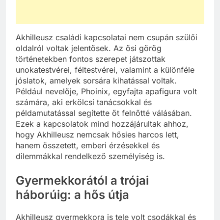
Akhilleusz családi kapcsolatai nem csupán szülői
oldalról voltak jelentősek. Az ősi görög
történetekben fontos szerepet játszottak
unokatestvérei, féltestvérei, valamint a különféle
jóslatok, amelyek sorsára kihatással voltak.
Például nevelője, Phoinix, egyfajta apafigura volt
számára, aki erkölcsi tanácsokkal és
példamutatással segítette őt felnőtté válásában.
Ezek a kapcsolatok mind hozzájárultak ahhoz,
hogy Akhilleusz nemcsak hősies harcos lett,
hanem összetett, emberi érzésekkel és
dilemmákkal rendelkező személyiség is.
Gyermekkorától a trójai
háborúig: a hős útja
Akhilleusz gyermekkora is tele volt csodákkal és