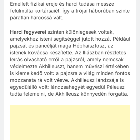
Emellett fizikai ereje és harci tudása messze
felülmúlta kortársaiét, így a trójai háborúban szinte
páratlan harcossá vált.
Harci fegyverei
szintén különlegesek voltak,
amelyekhez isteni segítséggel jutott hozzá. Például
pajzsát és páncélját maga Héphaisztosz, az
istenek kovácsa készítette. Az Iliászban részletes
leírás olvasható erről a pajzsról, amely nemcsak
védelmezte Akhilleuszt, hanem művészi értékében
is kiemelkedő volt: a pajzsra a világ minden fontos
mozzanata rá volt vésve. Akhilleusz lándzsája is
egyedülálló volt: lándzsahegyét egyedül Péleusz
tudta felemelni, de Akhilleusz könnyedén forgatta.