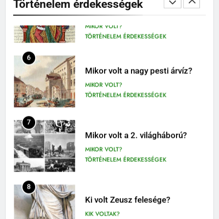
Történelem érdekességek
MIKOR VOLT?
OLVASÓNAPLÓK
TÖRTÉNELEM ÉRDEKESSÉGEK
1
Mikszáth Kálmán: Tót atyafiak,
6
A jó palócok (elemzés)
Mikor volt a nagy pesti árvíz?
ELEMZÉSEK-VERSELEMZÉS
MIKOR VOLT?
OLVASÓNAPLÓK
TÖRTÉNELEM ÉRDEKESSÉGEK
11
2
Az emberi test öregedésének
7
Albert Camus: Közöny
biológiai titkai
Mikor volt a 2. világháború?
olvasónapló
BIOLÓGIA ÉRDEKESSÉGEK
MIKOR VOLT?
OLVASÓNAPLÓK
TÖRTÉNELEM ÉRDEKESSÉGEK
12
3
Darwin és az evolúció: Hogyan
Kemény Zsigmond: A rajongók
8
találta fel az élet fejlődését?
olvasónapló
Ki volt Zeusz felesége?
BIOLÓGIA ÉRDEKESSÉGEK
KI TALÁLTA FEL
ELEMZÉSEK-VERSELEMZÉS
KIK VOLTAK?
OLVASÓNAPLÓK
TÖRTÉNELEM ÉRDEKESSÉGEK
13
4