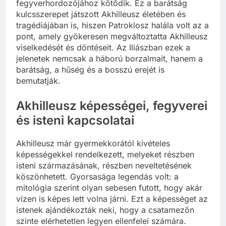
fegyverhordozójához kötődik. Ez a barátság
kulcsszerepet játszott Akhilleusz életében és
tragédiájában is, hiszen Patroklosz halála volt az a
pont, amely gyökeresen megváltoztatta Akhilleusz
viselkedését és döntéseit. Az Iliászban ezek a
jelenetek nemcsak a háború borzalmait, hanem a
barátság, a hűség és a bosszú erejét is
bemutatják.
Akhilleusz képességei, fegyverei
és isteni kapcsolatai
Akhilleusz már gyermekkorától kivételes
képességekkel rendelkezett, melyeket részben
isteni származásának, részben neveltetésének
köszönhetett. Gyorsasága legendás volt: a
mitológia szerint olyan sebesen futott, hogy akár
vízen is képes lett volna járni. Ezt a képességet az
istenek ajándékozták neki, hogy a csatamezőn
szinte elérhetetlen legyen ellenfelei számára.