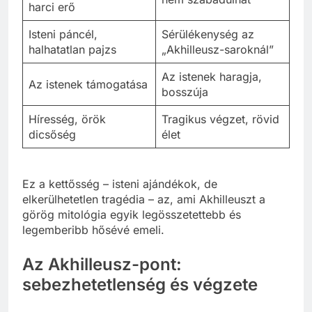
harci erő
Isteni páncél,
Sérülékenység az
halhatatlan pajzs
„Akhilleusz-saroknál”
Az istenek haragja,
Az istenek támogatása
bosszúja
Híresség, örök
Tragikus végzet, rövid
dicsőség
élet
Ez a kettősség – isteni ajándékok, de
elkerülhetetlen tragédia – az, ami Akhilleuszt a
görög mitológia egyik legösszetettebb és
legemberibb hősévé emeli.
Az Akhilleusz-pont:
sebezhetetlenség és végzete