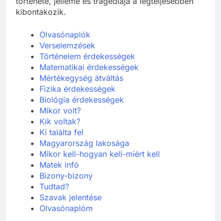
története, jelleme és tragédiája a legteljesebben
kibontakozik.
Olvasónaplók
Verselemzések
Történelem érdekességek
Matematikai érdekességek
Mértékegység átváltás
Fizika érdekességek
Biológia érdekességek
Mikor volt?
Kik voltak?
Ki találta fel
Ma
gyarország lakosága
Mikor kell-hogyan kell-miért kell
Matek
infó
Bizony-bizony
Tudtad?
Szavak jelentése
Olvasónaplóm