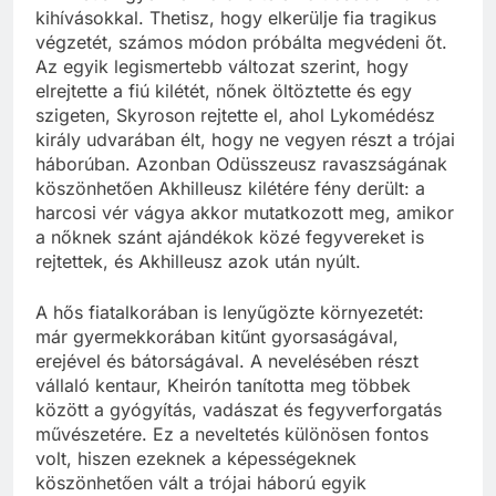
kihívásokkal. Thetisz, hogy elkerülje fia tragikus
végzetét, számos módon próbálta megvédeni őt.
Az egyik legismertebb változat szerint, hogy
elrejtette a fiú kilétét, nőnek öltöztette és egy
szigeten, Skyroson rejtette el, ahol Lykomédész
király udvarában élt, hogy ne vegyen részt a trójai
háborúban. Azonban Odüsszeusz ravaszságának
köszönhetően Akhilleusz kilétére fény derült: a
harcosi vér vágya akkor mutatkozott meg, amikor
a nőknek szánt ajándékok közé fegyvereket is
rejtettek, és Akhilleusz azok után nyúlt.
A hős fiatalkorában is lenyűgözte környezetét:
már gyermekkorában kitűnt gyorsaságával,
erejével és bátorságával. A nevelésében részt
vállaló kentaur, Kheirón tanította meg többek
között a gyógyítás, vadászat és fegyverforgatás
művészetére. Ez a neveltetés különösen fontos
volt, hiszen ezeknek a képességeknek
köszönhetően vált a trójai háború egyik