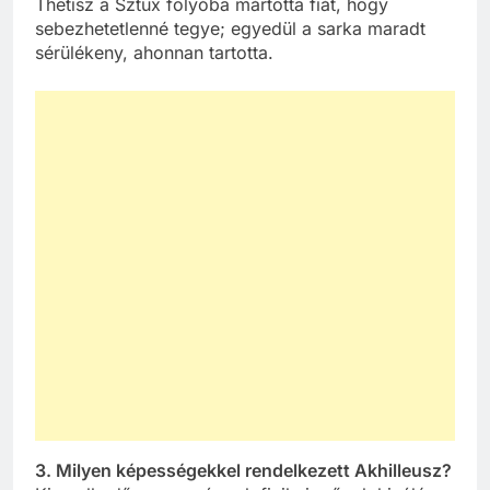
Thetisz a Sztüx folyóba mártotta fiát, hogy
sebezhetetlenné tegye; egyedül a sarka maradt
sérülékeny, ahonnan tartotta.
3. Milyen képességekkel rendelkezett Akhilleusz?