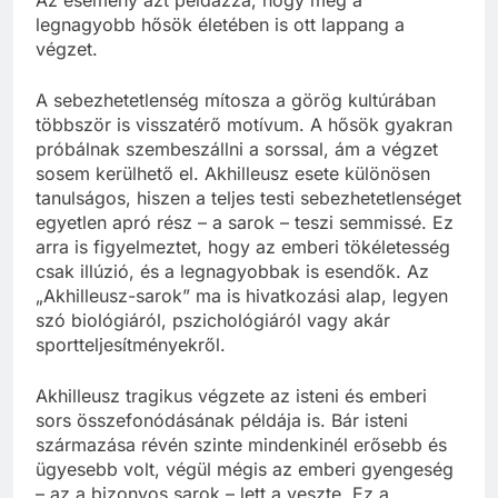
legnagyobb hősök életében is ott lappang a
végzet.
A sebezhetetlenség mítosza a görög kultúrában
többször is visszatérő motívum. A hősök gyakran
próbálnak szembeszállni a sorssal, ám a végzet
sosem kerülhető el. Akhilleusz esete különösen
tanulságos, hiszen a teljes testi sebezhetetlenséget
egyetlen apró rész – a sarok – teszi semmissé. Ez
arra is figyelmeztet, hogy az emberi tökéletesség
csak illúzió, és a legnagyobbak is esendők. Az
„Akhilleusz-sarok” ma is hivatkozási alap, legyen
szó biológiáról, pszichológiáról vagy akár
sportteljesítményekről.
Akhilleusz tragikus végzete az isteni és emberi
sors összefonódásának példája is. Bár isteni
származása révén szinte mindenkinél erősebb és
ügyesebb volt, végül mégis az emberi gyengeség
– az a bizonyos sarok – lett a veszte. Ez a