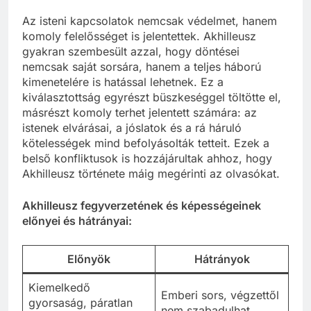
Az isteni kapcsolatok nemcsak védelmet, hanem
komoly felelősséget is jelentettek. Akhilleusz
gyakran szembesült azzal, hogy döntései
nemcsak saját sorsára, hanem a teljes háború
kimenetelére is hatással lehetnek. Ez a
kiválasztottság egyrészt büszkeséggel töltötte el,
másrészt komoly terhet jelentett számára: az
istenek elvárásai, a jóslatok és a rá háruló
kötelességek mind befolyásolták tetteit. Ezek a
belső konfliktusok is hozzájárultak ahhoz, hogy
Akhilleusz története máig megérinti az olvasókat.
Akhilleusz fegyverzetének és képességeinek
előnyei és hátrányai:
Előnyök
Hátrányok
Kiemelkedő
Emberi sors, végzettől
gyorsaság, páratlan
nem szabadulhat