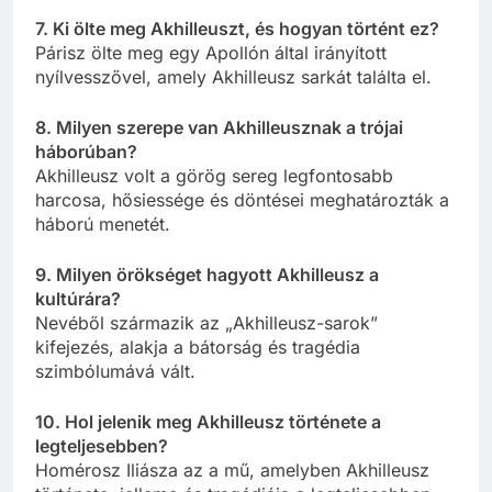
7. Ki ölte meg Akhilleuszt, és hogyan történt ez?
Párisz ölte meg egy Apollón által irányított
nyílvesszővel, amely Akhilleusz sarkát találta el.
8. Milyen szerepe van Akhilleusznak a trójai
háborúban?
Akhilleusz volt a görög sereg legfontosabb
harcosa, hősiessége és döntései meghatározták a
háború menetét.
9. Milyen örökséget hagyott Akhilleusz a
kultúrára?
Nevéből származik az „Akhilleusz-sarok”
kifejezés, alakja a bátorság és tragédia
szimbólumává vált.
10. Hol jelenik meg Akhilleusz története a
legteljesebben?
Homérosz Iliásza az a mű, amelyben Akhilleusz