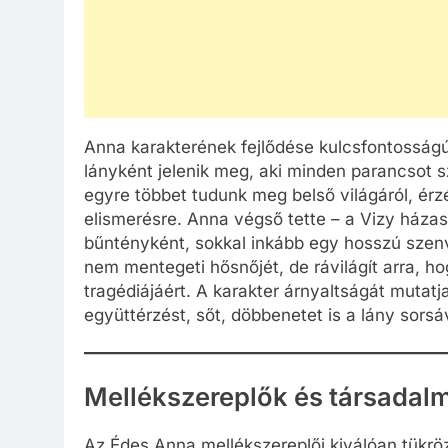
Anna karakterének fejlődése kulcsfontosság
lányként jelenik meg, aki minden parancsot s
egyre többet tudunk meg belső világáról, érzé
elismerésre. Anna végső tette – a Vizy háza
bűntényként, sokkal inkább egy hosszú sze
nem mentegeti hősnőjét, de rávilágít arra, 
tragédiájáért. A karakter árnyaltságát mutatj
együttérzést, sőt, döbbenetet is a lány sors
Mellékszereplők és társadal
Az Édes Anna mellékszereplői kiválóan tükrö