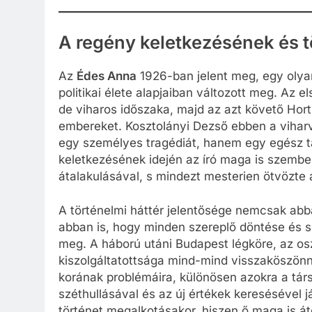
A regény keletkezésének és t
Az
Édes Anna
1926-ban jelent meg, egy olya
politikai élete alapjaiban változott meg. Az 
de viharos időszaka, majd az azt követő Hort
embereket. Kosztolányi Dezső ebben a vihar
egy személyes tragédiát, hanem egy egész tá
keletkezésének idején az író maga is szembes
átalakulásával, s mindezt mesterien ötvözt
A történelmi háttér jelentősége nemcsak abb
abban is, hogy minden szereplő döntése és so
meg. A háború utáni Budapest légköre, az osz
kiszolgáltatottsága mind-mind visszaköszönn
korának problémáira, különösen azokra a tár
széthullásával és az új értékek keresésével já
történet megalkotásakor, hiszen ő maga is át