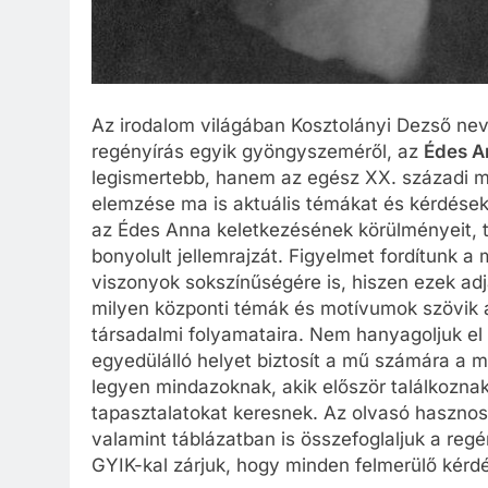
Az irodalom világában Kosztolányi Dezső ne
regényírás egyik gyöngyszeméről, az
Édes A
legismertebb, hanem az egész XX. századi m
elemzése ma is aktuális témákat és kérdések
az Édes Anna keletkezésének körülményeit, t
bonyolult jellemrajzát. Figyelmet fordítunk a
viszonyok sokszínűségére is, hiszen ezek ad
milyen központi témák és motívumok szövik á
társadalmi folyamataira. Nem hanyagoljuk el
egyedülálló helyet biztosít a mű számára a
legyen mindazoknak, akik először találkoznak
tapasztalatokat keresnek. Az olvasó haszno
valamint táblázatban is összefoglaljuk a regé
GYIK-kal zárjuk, hogy minden felmerülő kérd