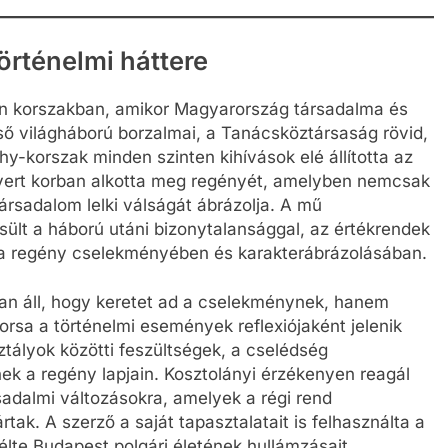
örténelmi háttere
n korszakban, amikor Magyarország társadalma és
első világháború borzalmai, a Tanácsköztársaság rövid,
hy-korszak minden szinten kihívások elé állította az
vert korban alkotta meg regényét, amelyben nemcsak
rsadalom lelki válságát ábrázolja. A mű
ült a háború utáni bizonytalansággal, az értékrendek
e a regény cselekményében és karakterábrázolásában.
an áll, hogy keretet ad a cselekménynek, hanem
rsa a történelmi események reflexiójaként jelenik
tályok közötti feszültségek, a cselédség
ek a regény lapjain. Kosztolányi érzékenyen reagál
sadalmi változásokra, amelyek a régi rend
rtak. A szerző a saját tapasztalatait is felhasználta a
élte Budapest polgári életének hullámzásait.