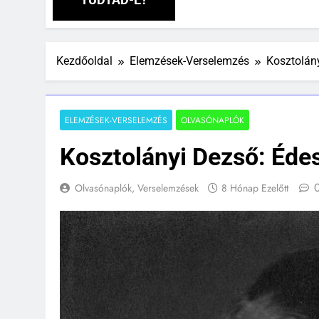
Kezdőoldal
Elemzések-Verselemzés
Kosztolán
ELEMZÉSEK-VERSELEMZÉS
OLVASÓNAPLÓK
Kosztolányi Dezső: Éde
Olvasónaplók, Verselemzések
8 Hónap Ezelőtt