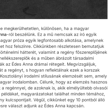
ve megkerülhetetlen, különösen, ha a magyar
nna
-ról beszélünk. Ez a mű nemcsak az író egyik
agyar próza egyik legfontosabb alkotása, amelynek
et hoz felszínre. Cikkünkben részletesen bemutatjuk
örténelmi hátterét, valamint a regény főszereplőjének
 mellékszereplők és a műben ábrázolt társadalmi
ják az Édes Anna drámai rétegeit. Megvizsgáljuk,
t a regényt, s hogyan reflektálnak ezek a korszak
 Kosztolányi irodalmi stílusának elemzését sem, amely
 magyar irodalomban. Célunk, hogy az elemzés hasznos
 a regénnyel, de azoknak is, akik elmélyültebb olvasói
s példákat, magyarázatokat találhat minden témához,
ny kulcspontjait. Végül, cikkünket egy 10 pontból álló
ésre választ adjunk az Édes Anna kapcsán.