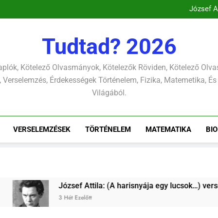
Csokonai Vit
József A
Csokonai Vitéz Mihály: A dél (F
Csokonai Vitéz Mi
Csokonai Vit
Tudtad? 2026
József A
plók, Kötelező Olvasmányok, Kötelezők Röviden, Kötelező Ol
 Verselemzés, Érdekességek Történelem, Fizika, Matemetika, És
Világából.
VERSELEMZÉSEK
TÖRTÉNELEM
MATEMATIKA
BI
 harisnyája egy lucsok…) verselemzés
József At
3 Hét Ezelőt