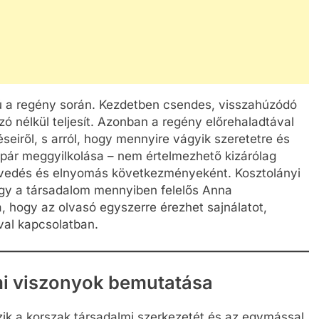
ú a regény során. Kezdetben csendes, visszahúzódó
zó nélkül teljesít. Azonban a regény előrehaladtával
seiről, s arról, hogy mennyire vágyik szeretetre és
spár meggyilkolása – nem értelmezhető kizárólag
nvedés és elnyomás következményeként. Kosztolányi
hogy a társadalom mennyiben felelős Anna
a, hogy az olvasó egyszerre érezhet sajnálatot,
ával kapcsolatban.
mi viszonyok bemutatása
zik a korszak társadalmi szerkezetét és az egymással