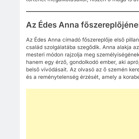
Az Édes Anna főszereplőjéne
Az Édes Anna címadó főszereplője első pillan
család szolgálatába szegődik. Anna alakja az
mesteri módon rajzolja meg személyiségének
hanem egy érző, gondolkodó ember, aki apró,
belső vívódásait. Az olvasó az ő szemén keres
és a reménytelenség érzését, amely a korabe