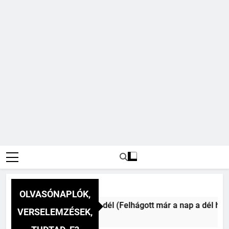
OLVASÓNAPLÓK,
konai Vitéz Mihály: A dél (Felhágott már a nap a dél hév pon
VERSELEMZÉSEK,
a Ezelőtt