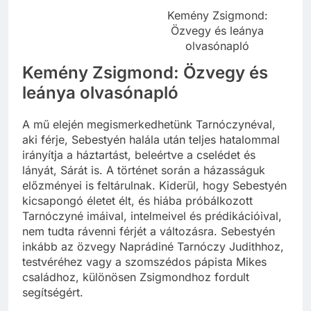
Kemény Zsigmond:
Özvegy és leánya
olvasónapló
Kemény Zsigmond: Özvegy és
leánya olvasónapló
A mű elején megismerkedhetünk Tarnóczynéval,
aki férje, Sebestyén halála után teljes hatalommal
irányítja a háztartást, beleértve a cselédet és
lányát, Sárát is. A történet során a házasságuk
előzményei is feltárulnak. Kiderül, hogy Sebestyén
kicsapongó életet élt, és hiába próbálkozott
Tarnóczyné imáival, intelmeivel és prédikációival,
nem tudta rávenni férjét a változásra. Sebestyén
inkább az özvegy Naprádiné Tarnóczy Judithhoz,
testvéréhez vagy a szomszédos pápista Mikes
családhoz, különösen Zsigmondhoz fordult
segítségért.