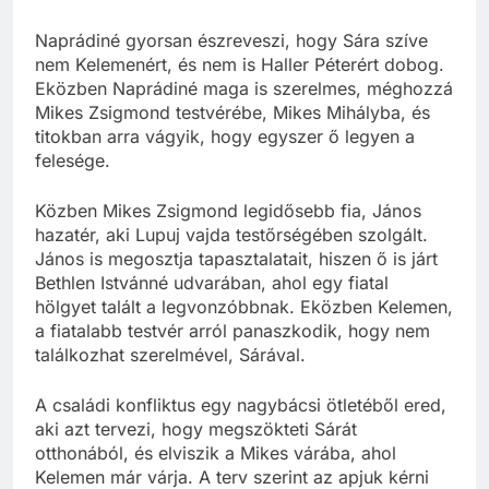
Naprádiné gyorsan észreveszi, hogy Sára szíve
nem Kelemenért, és nem is Haller Péterért dobog.
Eközben Naprádiné maga is szerelmes, méghozzá
Mikes Zsigmond testvérébe, Mikes Mihályba, és
titokban arra vágyik, hogy egyszer ő legyen a
felesége.
Közben Mikes Zsigmond legidősebb fia, János
hazatér, aki Lupuj vajda testőrségében szolgált.
János is megosztja tapasztalatait, hiszen ő is járt
Bethlen Istvánné udvarában, ahol egy fiatal
hölgyet talált a legvonzóbbnak. Eközben Kelemen,
a fiatalabb testvér arról panaszkodik, hogy nem
találkozhat szerelmével, Sárával.
A családi konfliktus egy nagybácsi ötletéből ered,
aki azt tervezi, hogy megszökteti Sárát
otthonából, és elviszik a Mikes várába, ahol
Kelemen már várja. A terv szerint az apjuk kérni