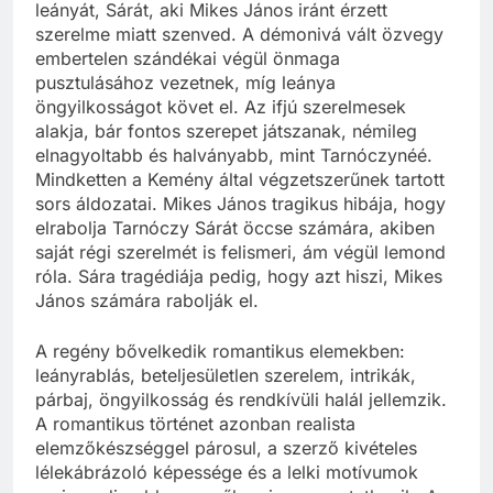
leányát, Sárát, aki Mikes János iránt érzett
szerelme miatt szenved. A démonivá vált özvegy
embertelen szándékai végül önmaga
pusztulásához vezetnek, míg leánya
öngyilkosságot követ el. Az ifjú szerelmesek
alakja, bár fontos szerepet játszanak, némileg
elnagyoltabb és halványabb, mint Tarnóczynéé.
Mindketten a Kemény által végzetszerűnek tartott
sors áldozatai. Mikes János tragikus hibája, hogy
elrabolja Tarnóczy Sárát öccse számára, akiben
saját régi szerelmét is felismeri, ám végül lemond
róla. Sára tragédiája pedig, hogy azt hiszi, Mikes
János számára rabolják el.
A regény bővelkedik romantikus elemekben:
leányrablás, beteljesületlen szerelem, intrikák,
párbaj, öngyilkosság és rendkívüli halál jellemzik.
A romantikus történet azonban realista
elemzőkészséggel párosul, a szerző kivételes
lélekábrázoló képessége és a lelki motívumok