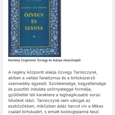
Kemény Zsigmond: Özvegy és leánya olvasónapló
A regény központi alakja özvegy Tarnóczyné,
akiben a vallási fanatizmus és a birtokszerző
szenvedély egyesül. Szívtelensége, kegyetlensége
és pusztító indulata szörnyeteggé formálja,
gyűlölettel teli karaktere a legtragikusabb sorsú
hősöket idézi. Tarnóczyné nem válogat az
eszközökben, miközben ádáz harcot vív a Mikes
család birtokaiért, s emiatt boldogtalanná teszi