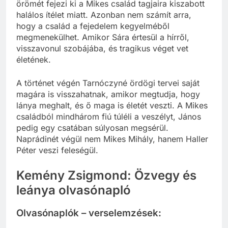
örömét fejezi ki a Mikes család tagjaira kiszabott
halálos ítélet miatt. Azonban nem számít arra,
hogy a család a fejedelem kegyelméből
megmenekülhet. Amikor Sára értesül a hírről,
visszavonul szobájába, és tragikus véget vet
életének.
A történet végén Tarnóczyné ördögi tervei saját
magára is visszahatnak, amikor megtudja, hogy
lánya meghalt, és ő maga is életét veszti. A Mikes
családból mindhárom fiú túléli a veszélyt, János
pedig egy csatában súlyosan megsérül.
Naprádinét végül nem Mikes Mihály, hanem Haller
Péter veszi feleségül.
Kemény Zsigmond: Özvegy és
leánya olvasónapló
Olvasónaplók – verselemzések: