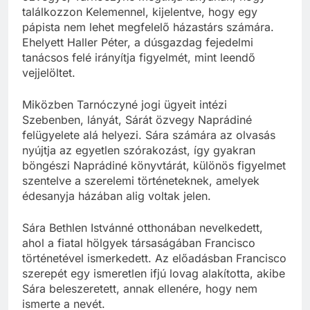
találkozzon Kelemennel, kijelentve, hogy egy
pápista nem lehet megfelelő házastárs számára.
Ehelyett Haller Péter, a dúsgazdag fejedelmi
tanácsos felé irányítja figyelmét, mint leendő
vejjelöltet.
Miközben Tarnóczyné jogi ügyeit intézi
Szebenben, lányát, Sárát özvegy Naprádiné
felügyelete alá helyezi. Sára számára az olvasás
nyújtja az egyetlen szórakozást, így gyakran
böngészi Naprádiné könyvtárát, különös figyelmet
szentelve a szerelemi történeteknek, amelyek
édesanyja házában alig voltak jelen.
Sára Bethlen Istvánné otthonában nevelkedett,
ahol a fiatal hölgyek társaságában Francisco
történetével ismerkedett. Az előadásban Francisco
szerepét egy ismeretlen ifjú lovag alakította, akibe
Sára beleszeretett, annak ellenére, hogy nem
ismerte a nevét.