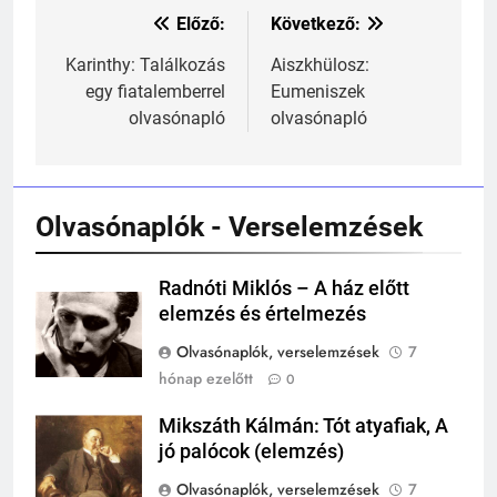
Előző:
Következő:
Bejegyzés
navigáció
Karinthy: Találkozás
Aiszkhülosz:
egy fiatalemberrel
Eumeniszek
241
olvasónapló
olvasónapló
Ki találta fel a gőzgépet?
KI TALÁLTA FEL
TÖRTÉNELEM ÉRDEKESSÉGEK
Olvasónaplók - Verselemzések
242
Kik voltak a három királyok?
Radnóti Miklós – A ház előtt
elemzés és értelmezés
KIK VOLTAK?
TÖRTÉNELEM ÉRDEKESSÉGEK
Olvasónaplók, verselemzések
7
hónap ezelőtt
0
243
A középkor titkai: Mi rejtőzött a
Mikszáth Kálmán: Tót atyafiak, A
Mikszáth
várak falai mögött?
jó palócok (elemzés)
Kálmán
MIKOR VOLT?
Olvasónaplók, verselemzések
7