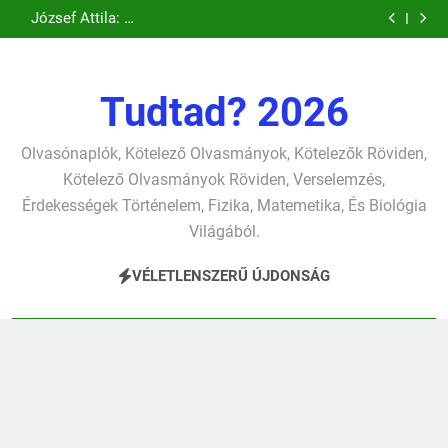
Csokonai Vitéz
Csokonai Vitéz
Ugrás
pontjára, 1794)
verselemzés
verselemzés
tavon
(Felhágott már a
Mihály: A fársáng
Mihály: A
József Attila: A
verselemzés
verselemzés
nap a dél hév
búcsúzó szavai
Dugonics oszlopa
a
gyerekszemű élet-
pontjára, 1794)
verselemzés
verselemzés
tavon
tartalomra
verselemzés
verselemzés
Tudtad? 2026
Olvasónaplók, Kötelező Olvasmányok, Kötelezők Röviden,
Kötelező Olvasmányok Röviden, Verselemzés,
Érdekességek Történelem, Fizika, Matemetika, És Biológia
Világából.
VÉLETLENSZERŰ ÚJDONSÁG