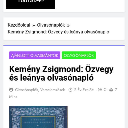
TUDTAD-E?
Kezdőoldal
Olvasónaplók
Kemény Zsigmond: Özvegy és leánya olvasónapló
AJÁNLOTT OLVASMÁNYOK
OLVASÓNAPLÓK
Kemény Zsigmond: Özvegy
és leánya olvasónapló
0
Olvasónaplók, Verselemzések
2 Év Ezelőtt
7
Mins