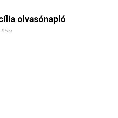
ília olvasónapló
5 Mins