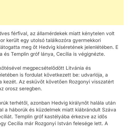
ves férfival, az államérdekek miatt kénytelen volt
or került egy utolsó találkozóra gyermekkori
látogatta meg őt Hedvig kíséretének jelenlétében. E
va és Templin gróf lánya, Cecília is végignézte.
kötésével megpecsételődött Litvánia és
etében is fordulat következett be: udvarlója, a
 kezét. Az esküvőt követően Rozgonyi visszatért
az orosz seregben.
úk terhétől, azonban Hedvig királynőt halála után
val a háborúk és küzdelmek miatt kiábrándult Száva
ecíliát. Templin gróf kastélyába érkezve az idős
gy Cecília már Rozgonyi István felesége lett. A