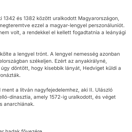
ki 1342 és 1382 között uralkodott Magyarországon,
megteremtve ezzel a magyar-lengyel perszonáluniót.
em volt, a rendekkel el kellett fogadtatnia a leányági
ökölte a lengyel trónt. A lengyel nemesség azonban
lországban székeljen. Ezért az anyakirályné,
úgy döntött, hogy kisebbik lányát, Hedviget küldi a
ronázták.
ment a litván nagyfejedelemhez, aki II. Ulászló
gelló-dinasztia, amely 1572-ig uralkodott, és véget
és anarchiának.
ar hadak fővezére