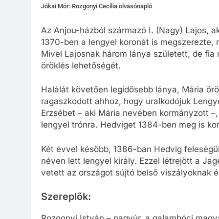
Jókai Mór: Rozgonyi Cecília olvasónapló
Az Anjou-házból származó I. (Nagy) Lajos, a
1370-ben a lengyel koronát is megszerezte, 
Mivel Lajosnak három lánya született, de fia n
öröklés lehetőségét.
Halálát követően legidősebb lánya, Mária ör
ragaszkodott ahhoz, hogy uralkodójuk Lengye
Erzsébet – aki Mária nevében kormányzott –, 
lengyel trónra. Hedviget 1384-ben meg is ko
Két évvel később, 1386-ban Hedvig feleségül 
néven lett lengyel király. Ezzel létrejött a Ja
vetett az országot sújtó belső viszályoknak 
Szereplők:
Rozgonyi István – nagyúr, a galambóci magy