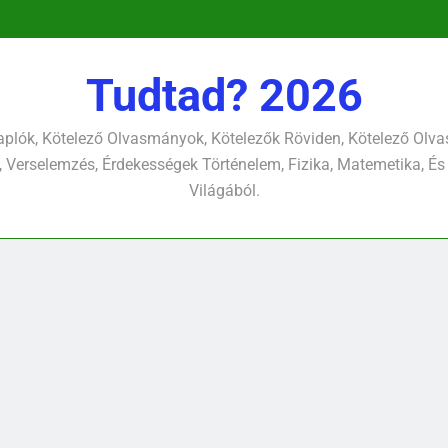
pontjára, 
verselemzés
nap a dé
tavon
versel
pontjára, 
verselemzés
versel
Tudtad? 2026
plók, Kötelező Olvasmányok, Kötelezők Röviden, Kötelező Ol
 Verselemzés, Érdekességek Történelem, Fizika, Matemetika, És
Világából.