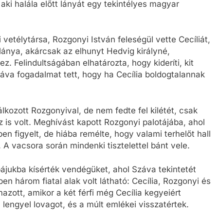
 aki halála előtt lányát egy tekintélyes magyar
vetélytársa, Rozgonyi István feleségül vette Cecíliát,
lánya, akárcsak az elhunyt Hedvig királyné,
 Felindultságában elhatározta, hogy kideríti, kit
Száva fogadalmat tett, hogy ha Cecília boldogtalannak
álkozott Rozgonyival, de nem fedte fel kilétét, csak
z is volt. Meghívást kapott Rozgonyi palotájába, ahol
n figyelt, de hiába remélte, hogy valami terhelőt hall
 A vacsora során mindenki tisztelettel bánt vele.
ájukba kísérték vendégüket, ahol Száva tekintetét
n három fiatal alak volt látható: Cecília, Rozgonyi és
zott, amikor a két férfi még Cecília kegyeiért
lengyel lovagot, és a múlt emlékei visszatértek.