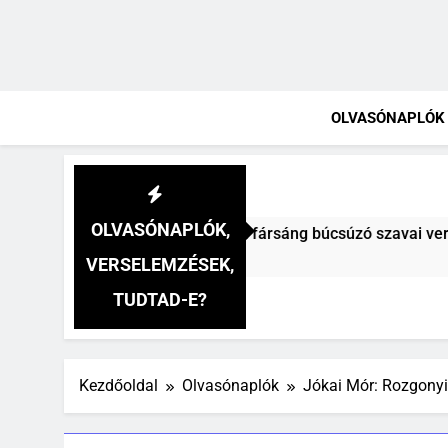
OLVASÓNAPLÓK
OLVASÓNAPLÓK,
Vitéz Mihály: A fársáng búcsúzó szavai verselemzés
VERSELEMZÉSEK,
TUDTAD-E?
Kezdőoldal
Olvasónaplók
Jókai Mór: Rozgonyi