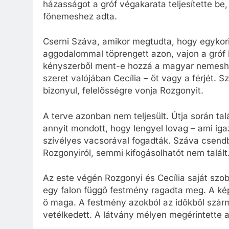
házasságot a gróf végakarata teljesítette be,
főnemeshez adta.
Cserni Száva, amikor megtudta, hogy egykori 
aggodalommal töprengett azon, vajon a gróf 
kényszerből ment-e hozzá a magyar nemeshez.
szeret valójában Cecília – őt vagy a férjét. 
bizonyul, felelősségre vonja Rozgonyit.
A terve azonban nem teljesült. Útja során tal
annyit mondott, hogy lengyel lovag – ami iga
szívélyes vacsorával fogadták. Száva csendbe
Rozgonyiról, semmi kifogásolhatót nem talált.
Az este végén Rozgonyi és Cecília saját szob
egy falon függő festmény ragadta meg. A képe
ő maga. A festmény azokból az időkből szárma
vetélkedett. A látvány mélyen megérintette a 