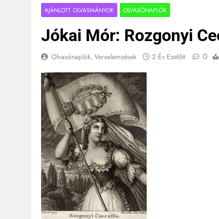
AJÁNLOTT OLVASMÁNYOK
OLVASÓNAPLÓK
Jókai Mór: Rozgonyi Cec
0
Olvasónaplók, Verselemzések
2 Év Ezelőtt