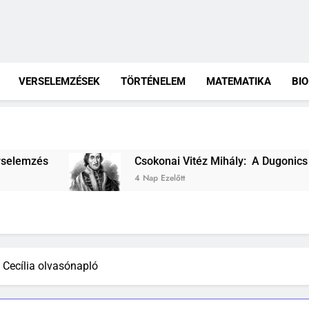
VERSELEMZÉSEK
TÖRTÉNELEM
MATEMATIKA
BI
Csokonai Vitéz Mihály: A Dugonics oszlopa verselemz
4 Nap Ezelőtt
 Cecília olvasónapló