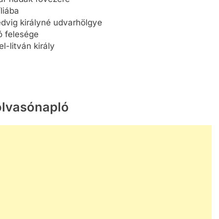
liába
edvig királyné udvarhölgye
ó felesége
l-litván király
olvasónapló