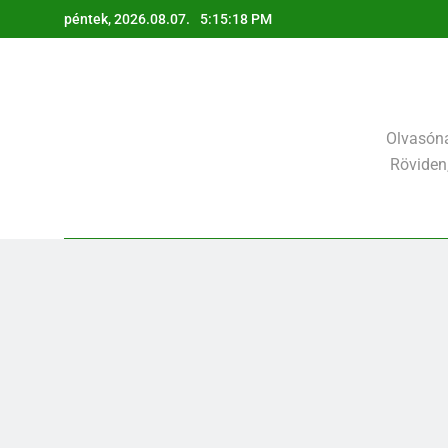
Ugrás
péntek, 2026.08.07.
5:15:19 PM
a
tartalomra
Olvasóna
Röviden,