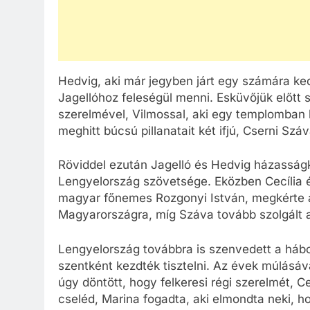
Hedvig, aki már jegyben járt egy számára ked
Jagellóhoz feleségül menni. Esküvőjük előtt s
szerelmével, Vilmossal, aki egy templomban 
meghitt búcsú pillanatait két ifjú, Cserni Szá
Röviddel ezután Jagelló és Hedvig házasság
Lengyelország szövetsége. Eközben Cecília él
magyar főnemes Rozgonyi István, megkérte a
Magyarországra, míg Száva tovább szolgált 
Lengyelország továbbra is szenvedett a hábor
szentként kezdték tisztelni. Az évek múlásá
úgy döntött, hogy felkeresi régi szerelmét, C
cseléd, Marina fogadta, aki elmondta neki, ho