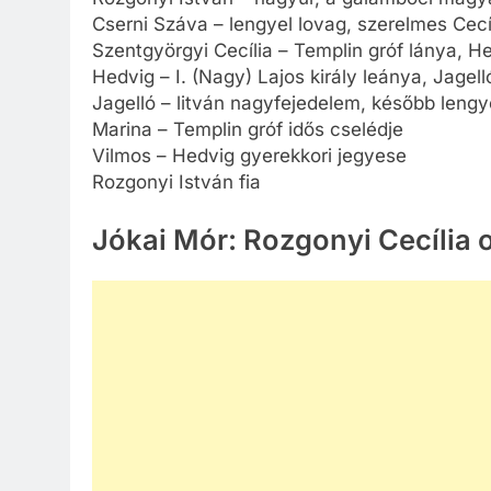
Cserni Száva – lengyel lovag, szerelmes Cecí
Szentgyörgyi Cecília – Templin gróf lánya, H
Hedvig – I. (Nagy) Lajos király leánya, Jagell
Jagelló – litván nagyfejedelem, később lengye
Marina – Templin gróf idős cselédje
Vilmos – Hedvig gyerekkori jegyese
Rozgonyi István fia
Jókai Mór: Rozgonyi Cecília 