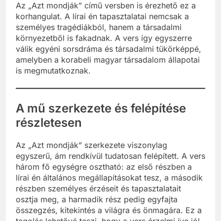
Az „Azt mondják” című versben is érezhető ez a
korhangulat. A lírai én tapasztalatai nemcsak a
személyes tragédiákból, hanem a társadalmi
környezetből is fakadnak. A vers így egyszerre
válik egyéni sorsdráma és társadalmi tükörképpé,
amelyben a korabeli magyar társadalom állapotai
is megmutatkoznak.
A mű szerkezete és felépítése
részletesen
Az „Azt mondják” szerkezete viszonylag
egyszerű, ám rendkívül tudatosan felépített. A vers
három fő egységre osztható: az első részben a
lírai én általános megállapításokat tesz, a második
részben személyes érzéseit és tapasztalatait
osztja meg, a harmadik rész pedig egyfajta
összegzés, kitekintés a világra és önmagára. Ez a
tagolás lehetővé teszi, hogy a vers érzelmi íve jól