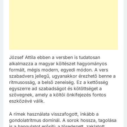
József Attila ebben a versben is tudatosan
alkalmazza a magyar költészet hagyományos
formáit, mégis modern, egyedi módon. A vers
szabadvers jellegű, ugyanakkor érezhető benne a
ritmusosság, a belső zeneiség. Ez a kettősség
egyszerre ad szabadságot és kötöttséget a
szövegnek, amely a költői önkifejezés fontos
eszközévé válik.
A rímek használata visszafogott, inkább a
gondolatritmus dominál. A sorok hossza, tagolása
is a hangulatot erősíti: a töredezett, zaklatott