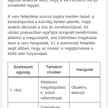
követhető legyen.
A vers felépítése szoros logika mentén halad: a
kiindulópontot a külvilág ítéletei jelentik, majd
ezeket ütközteti a lírai én önreflexiójával. Az
utolsó szakaszban egyfajta rezignált beletörődés
jellemzi a megszólalót, ami különösen tragikussá
teszi a vers hangulatát. Ez a szerkezeti felépítés
segít abban, hogy az olvasó is végigkövesse a
költő lelki folyamatait.
Szerkezeti
Tartalom
Hangulat
egység
röviden
Általános
megállapításo
Objektív,
1. rész
k, külső
elemző
vélemények
Személyes