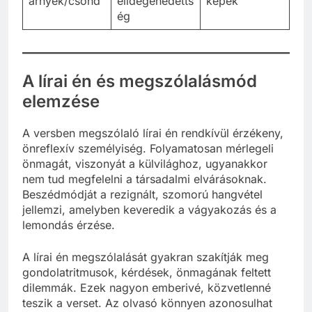
árnyék/csönd
elidegenedetts
képek
ég
A lírai én és megszólalásmód
elemzése
A versben megszólaló lírai én rendkívül érzékeny,
önreflexív személyiség. Folyamatosan mérlegeli
önmagát, viszonyát a külvilághoz, ugyanakkor
nem tud megfelelni a társadalmi elvárásoknak.
Beszédmódját a rezignált, szomorú hangvétel
jellemzi, amelyben keveredik a vágyakozás és a
lemondás érzése.
A lírai én megszólalását gyakran szakítják meg
gondolatritmusok, kérdések, önmagának feltett
dilemmák. Ezek nagyon emberivé, közvetlenné
teszik a verset. Az olvasó könnyen azonosulhat