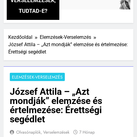
VERSELEMZÉSEK,
2 N
TUDTAD-E?
Kezdőoldal
Elemzések-Verselemzés
József Attila – „Azt mondják” elemzése és értelmezése:
Érettségi segédlet
ELEMZÉSEK-VERSELEMZÉS
József Attila – „Azt
mondják” elemzése és
értelmezése: Érettségi
segédlet
Olvasónaplók, Verselemzések
7 Hónap