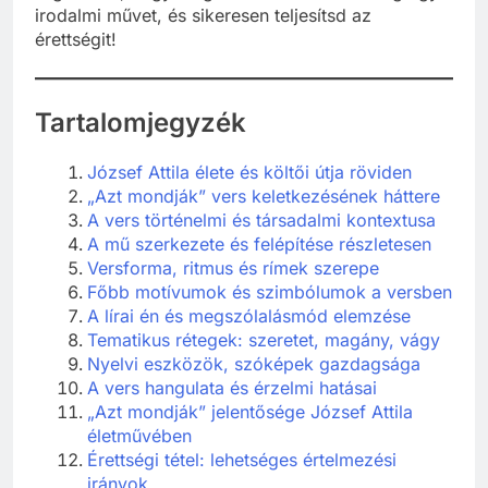
irodalmi művet, és sikeresen teljesítsd az
érettségit!
Tartalomjegyzék
József Attila élete és költői útja röviden
„Azt mondják” vers keletkezésének háttere
A vers történelmi és társadalmi kontextusa
A mű szerkezete és felépítése részletesen
Versforma, ritmus és rímek szerepe
Főbb motívumok és szimbólumok a versben
A lírai én és megszólalásmód elemzése
Tematikus rétegek: szeretet, magány, vágy
Nyelvi eszközök, szóképek gazdagsága
A vers hangulata és érzelmi hatásai
„Azt mondják” jelentősége József Attila
életművében
Érettségi tétel: lehetséges értelmezési
irányok