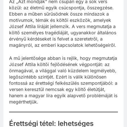
Az „Azt mondják” nem csupán egy a sok vers
közül: az életmű egyik csúcspontja, összegzése.
Ebben a műben sűrűsödnek össze mindazok a
motívumok, témák és költői eszközök, amelyek
József Attila líráját jellemzik. A vers megmutatja a
költő személyes tragédiáját, ugyanakkor általános
érvényű kérdéseket is felvet a szeretetről, a
magányról, az emberi kapcsolatok lehetőségeiről.
A mű jelentősége abban is rejlik, hogy megmutatja
József Attila költői fejlődésének végpontját: az
önmagával, a világgal való küzdelem legmélyebb,
legőszintébb szintjét. Ezért is válik különösen
fontossá az érettségi felkészülés szempontjából: a
versen keresztül nemcsak egy költő életútját,
hanem a magyar líra egyik alapvető problémáját is
megérthetjük.
Érettségi tétel: lehetséges