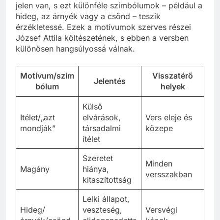
jelen van, s ezt különféle szimbólumok – például a
hideg, az árnyék vagy a csönd – teszik
érzékletessé. Ezek a motívumok szerves részei
József Attila költészetének, s ebben a versben
különösen hangsúlyossá válnak.
Motívum/szim
Visszatérő
Jelentés
bólum
helyek
Külső
Itélet/„azt
elvárások,
Vers eleje és
mondják”
társadalmi
közepe
ítélet
Szeretet
Minden
Magány
hiánya,
versszakban
kitaszítottság
Lelki állapot,
Hideg/
veszteség,
Versvégi