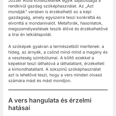
József Attila költészetének egyik sajátossága a
rendkívül gazdag szóképhasználat. Az „Azt
mondják” versben is érzékelhető ez a képi
gazdagság, amely egyszerre teszi konkréttá és
elvonttá a mondanivalót. Metaforák, hasonlatok,
megszemélyesítések teszik élővé és érzékelhetővé
a lírai én lelkiállapotát.
A szóképek gyakran a természetből merítenek: a
hideg, az árnyék, a csönd mind-mind a magány és
a veszteség szimbólumai. A költő ezekkel a
képekkel teszi láthatóvá a láthatatlant, érzékelteti
a kimondhatatlant. A sokszínű szóképhasználat
azt is lehetővé teszi, hogy a vers minden olvasó
számára mást és mást mondjon.
A vers hangulata és érzelmi
hatásai