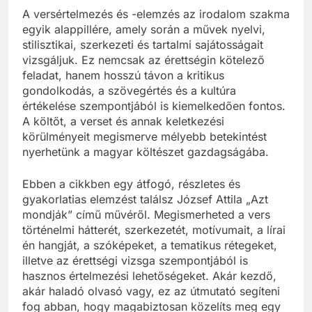
A versértelmezés és -elemzés az irodalom szakma
egyik alappillére, amely során a művek nyelvi,
stilisztikai, szerkezeti és tartalmi sajátosságait
vizsgáljuk. Ez nemcsak az érettségin kötelező
feladat, hanem hosszú távon a kritikus
gondolkodás, a szövegértés és a kultúra
értékelése szempontjából is kiemelkedően fontos.
A költőt, a verset és annak keletkezési
körülményeit megismerve mélyebb betekintést
nyerhetünk a magyar költészet gazdagságába.
Ebben a cikkben egy átfogó, részletes és
gyakorlatias elemzést találsz József Attila „Azt
mondják” című művéről. Megismerheted a vers
történelmi hátterét, szerkezetét, motívumait, a lírai
én hangját, a szóképeket, a tematikus rétegeket,
illetve az érettségi vizsga szempontjából is
hasznos értelmezési lehetőségeket. Akár kezdő,
akár haladó olvasó vagy, ez az útmutató segíteni
fog abban, hogy magabiztosan közelíts meg egy