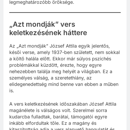
legmeghatározóbb öröksége.
„Azt mondják” vers
keletkezésének háttere
Az „Azt mondják” József Attila egyik jelentős,
késői verse, amely 1937-ben született, nem sokkal
a költő halála előtt. Ekkor már súlyos pszichés
problémákkal küzdött, érezte, hogy egyre
nehezebben találja meg helyét a világban. Ez a
személyes válság, a szeretethiány, az
elidegenedettség mind benne van ebben a műben
is.
A vers keletkezésének időszakában József Attila
magánélete is válságos volt. Szerelmei sorra
kudarcba fulladtak, barátai, támogatói egyre
inkább elfordultak tőle. Ez a magány és
kitaszítottság adja a vers alapvető hangulatát és