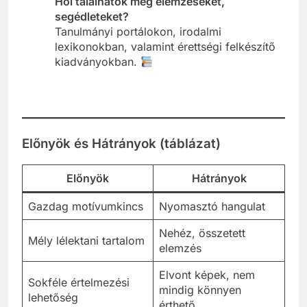
Hol találhatok még elemzéseket,
segédleteket?
Tanulmányi portálokon, irodalmi
lexikonokban, valamint érettségi felkészítő
kiadványokban.
Előnyök és Hátrányok (táblázat)
Előnyök
Hátrányok
Gazdag motívumkincs
Nyomasztó hangulat
Nehéz, összetett
Mély lélektani tartalom
elemzés
Elvont képek, nem
Sokféle értelmezési
mindig könnyen
lehetőség
érthető