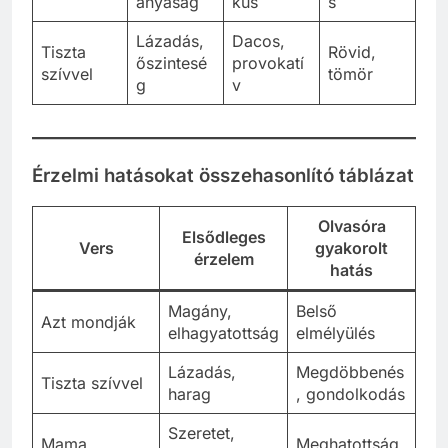
anyaság
kus
s
Lázadás,
Dacos,
Tiszta
Rövid,
őszintesé
provokatí
szívvel
tömör
g
v
Érzelmi hatásokat összehasonlító táblázat
Olvasóra
Elsődleges
Vers
gyakorolt
érzelem
hatás
Magány,
Belső
Azt mondják
elhagyatottság
elmélyülés
Lázadás,
Megdöbbenés
Tiszta szívvel
harag
, gondolkodás
Szeretet,
Mama
Meghatottság