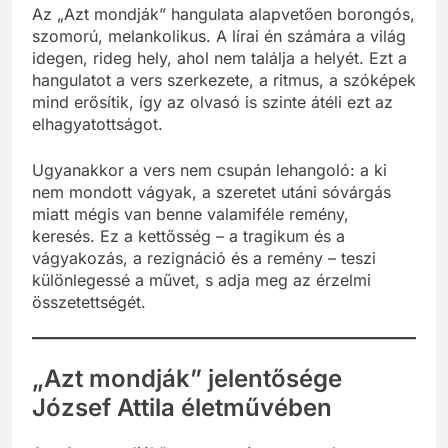
Az „Azt mondják” hangulata alapvetően borongós,
szomorú, melankolikus. A lírai én számára a világ
idegen, rideg hely, ahol nem találja a helyét. Ezt a
hangulatot a vers szerkezete, a ritmus, a szóképek
mind erősítik, így az olvasó is szinte átéli ezt az
elhagyatottságot.
Ugyanakkor a vers nem csupán lehangoló: a ki
nem mondott vágyak, a szeretet utáni sóvárgás
miatt mégis van benne valamiféle remény,
keresés. Ez a kettősség – a tragikum és a
vágyakozás, a rezignáció és a remény – teszi
különlegessé a művet, s adja meg az érzelmi
összetettségét.
„Azt mondják” jelentősége
József Attila életművében