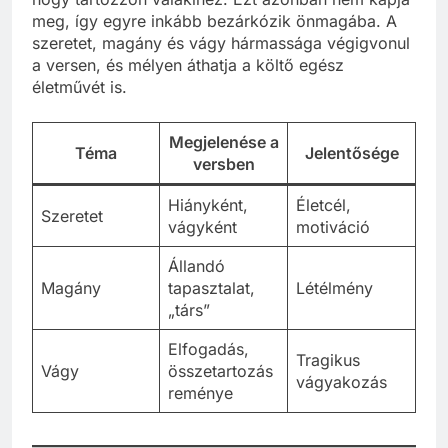
meg, így egyre inkább bezárkózik önmagába. A
szeretet, magány és vágy hármassága végigvonul
a versen, és mélyen áthatja a költő egész
életművét is.
Megjelenése a
Téma
Jelentősége
versben
Hiányként,
Életcél,
Szeretet
vágyként
motiváció
Állandó
Magány
tapasztalat,
Létélmény
„társ”
Elfogadás,
Tragikus
Vágy
összetartozás
vágyakozás
reménye