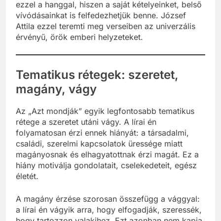
ezzel a hanggal, hiszen a saját kételyeinket, belső
vívódásainkat is felfedezhetjük benne. József
Attila ezzel teremti meg verseiben az univerzális
érvényű, örök emberi helyzeteket.
Tematikus rétegek: szeretet,
magány, vágy
Az „Azt mondják” egyik legfontosabb tematikus
rétege a szeretet utáni vágy. A lírai én
folyamatosan érzi ennek hiányát: a társadalmi,
családi, szerelmi kapcsolatok üressége miatt
magányosnak és elhagyatottnak érzi magát. Ez a
hiány motiválja gondolatait, cselekedeteit, egész
életét.
A magány érzése szorosan összefügg a vággyal:
a lírai én vágyik arra, hogy elfogadják, szeressék,
hogy tartozzon valakihez. Ezt azonban nem kapja