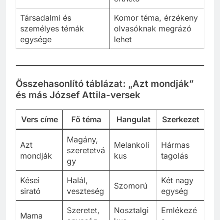
Társadalmi és
Komor téma, érzékeny
személyes témák
olvasóknak megrázó
egysége
lehet
Összehasonlító táblázat: „Azt mondják”
és más József Attila-versek
Vers címe
Fő téma
Hangulat
Szerkezet
Magány,
Azt
Melankoli
Hármas
szeretetvá
mondják
kus
tagolás
gy
Kései
Halál,
Két nagy
Szomorú
sirató
veszteség
egység
Szeretet,
Nosztalgi
Emlékezé
Mama