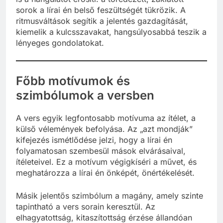
sorok a lírai én belső feszültségét tükrözik. A
ritmusváltások segítik a jelentés gazdagítását,
kiemelik a kulcsszavakat, hangsúlyosabbá teszik a
lényeges gondolatokat.
Főbb motívumok és
szimbólumok a versben
A vers egyik legfontosabb motívuma az ítélet, a
külső vélemények befolyása. Az „azt mondják”
kifejezés ismétlődése jelzi, hogy a lírai én
folyamatosan szembesül mások elvárásaival,
ítéleteivel. Ez a motívum végigkíséri a művet, és
meghatározza a lírai én önképét, önértékelését.
Másik jelentős szimbólum a magány, amely szinte
tapintható a vers sorain keresztül. Az
elhagyatottság, kitaszítottság érzése állandóan