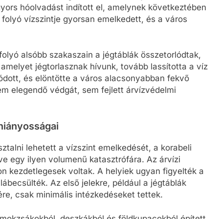
ors hóolvadást indított el, amelynek következtében
folyó vízszintje gyorsan emelkedett, és a város
olyó alsóbb szakaszain a jégtáblák összetorlódtak,
 amelyet jégtorlasznak hívunk, tovább lassította a víz
lódott, és elöntötte a város alacsonyabban fekvő
sem elegendő védgát, sem fejlett árvízvédelmi
 hiányosságai
ztalni lehetett a vízszint emelkedését, a korabeli
e egy ilyen volumenű katasztrófára. Az árvízi
n kezdetlegesek voltak. A helyiek ugyan figyelték a
ábecsülték. Az első jelekre, például a jégtáblák
ére, csak minimális intézkedéseket tettek.
mokzsákokból, deszkákból és földkupacokból épített