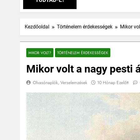
Kezdőoldal
Történelem érdekességek
Mikor vol
MIKOR VOLT?
TÖRTÉNELEM ÉRDEKESSÉGEK
Mikor volt a nagy pesti 
Olvasónaplók, Verselemzések
10 Hónap Ezelőtt