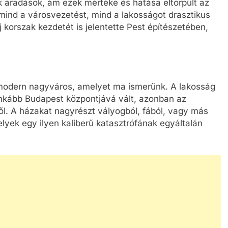
k áradások, ám ezek mértéke és hatása eltörpült az
mind a városvezetést, mind a lakosságot drasztikus
 korszak kezdetét is jelentette Pest építészetében,
 modern nagyváros, amelyet ma ismerünk. A lakosság
inkább Budapest központjává vált, azonban az
től. A házakat nagyrészt vályogból, fából, vagy más
yek egy ilyen kaliberű katasztrófának egyáltalán