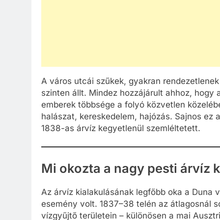
A város utcái szűkek, gyakran rendezetlenek
szinten állt. Mindez hozzájárult ahhoz, hogy
emberek többsége a folyó közvetlen közelébe
halászat, kereskedelem, hajózás. Sajnos ez a
1838-as árvíz kegyetlenül szemléltetett.
Mi okozta a nagy pesti árvíz 
Az árvíz kialakulásának legfőbb oka a Duna ví
esemény volt. 1837–38 telén az átlagosnál s
vízgyűjtő területein – különösen a mai Ausztr