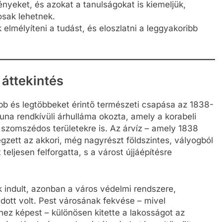
nyeket, és azokat a tanulságokat is kiemeljük,
sak lehetnek.
elmélyíteni a tudást, és eloszlatni a leggyakoribb
 áttekintés
b és legtöbbeket érintő természeti csapása az 1838-
una rendkívüli árhulláma okozta, amely a korabeli
 a szomszédos területekre is. Az árvíz – amely 1838
égzett az akkori, még nagyrészt földszintes, vályogból
teljesen felforgatta, s a várost újjáépítésre
 indult, azonban a város védelmi rendszere,
dott volt. Pest városának fekvése – mivel
hez képest – különösen kitette a lakosságot az