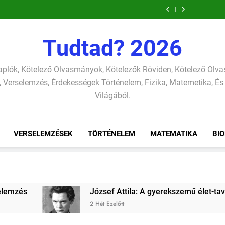
József Attila: A
Csokonai 
gyerekszemű élet-
Mihály: 
József Attila: A
Csokonai 
tavon
(Felhágott 
gyerekszemű élet-
Mihály: 
József Attila: A
verselemzés
nap a dé
tavon
(Felhágott 
gyerekszemű élet-
pontjára, 
verselemzés
nap a dé
tavon
Tudtad? 2026
versel
pontjára, 
verselemzés
versel
plók, Kötelező Olvasmányok, Kötelezők Röviden, Kötelező Ol
 Verselemzés, Érdekességek Történelem, Fizika, Matemetika, És
Világából.
VERSELEMZÉSEK
TÖRTÉNELEM
MATEMATIKA
BIO
Attila: A gyerekszemű élet-tavon verselemzés
őtt