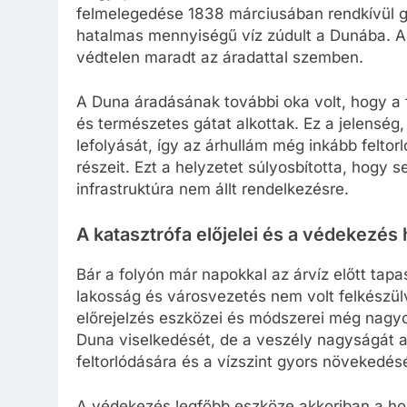
felmelegedése 1838 márciusában rendkívül gy
hatalmas mennyiségű víz zúdult a Dunába. A 
védtelen maradt az áradattal szemben.
A Duna áradásának további oka volt, hogy a f
és természetes gátat alkottak. Ez a jelenség,
lefolyását, így az árhullám még inkább feltor
részeit. Ezt a helyzetet súlyosbította, hogy 
infrastruktúra nem állt rendelkezésre.
A katasztrófa előjelei és a védekezés
Bár a folyón már napokkal az árvíz előtt tapas
lakosság és városvezetés nem volt felkészülv
előrejelzés eszközei és módszerei még nagyo
Duna viselkedését, de a veszély nagyságát al
feltorlódására és a vízszint gyors növekedés
A védekezés legfőbb eszköze akkoriban a ho