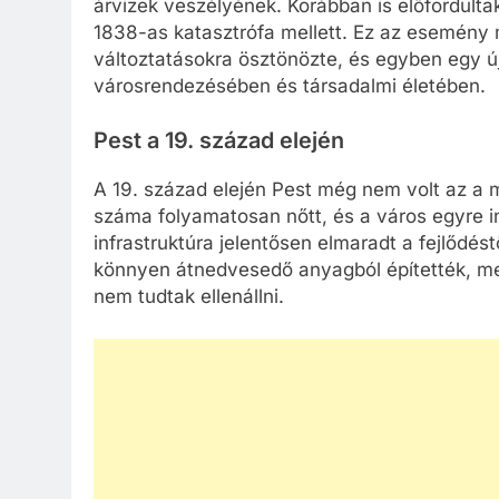
árvizek veszélyének. Korábban is előfordulta
1838-as katasztrófa mellett. Ez az esemény 
változtatásokra ösztönözte, és egyben egy új
városrendezésében és társadalmi életében.
Pest a 19. század elején
A 19. század elején Pest még nem volt az a
száma folyamatosan nőtt, és a város egyre 
infrastruktúra jelentősen elmaradt a fejlődés
könnyen átnedvesedő anyagból építették, mel
nem tudtak ellenállni.