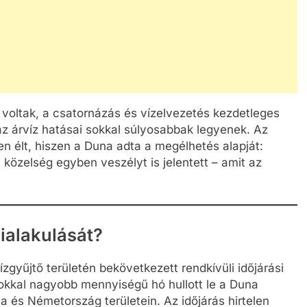
 voltak, a csatornázás és vízelvezetés kezdetleges
 az árvíz hatásai sokkal súlyosabbak legyenek. Az
n élt, hiszen a Duna adta a megélhetés alapját:
 közelség egyben veszélyt is jelentett – amit az
kialakulását?
zgyűjtő területén bekövetkezett rendkívüli időjárási
okkal nagyobb mennyiségű hó hullott le a Duna
ia és Németország területein. Az időjárás hirtelen