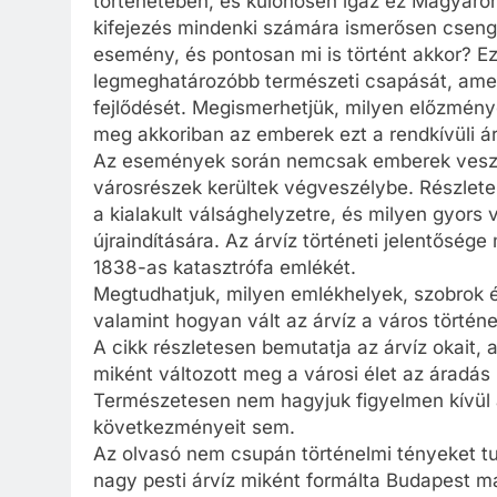
történetében, és különösen igaz ez Magyarors
kifejezés mindenki számára ismerősen cseng,
esemény, és pontosan mi is történt akkor? Ez
legmeghatározóbb természeti csapását, amel
fejlődését. Megismerhetjük, milyen előzmény
meg akkoriban az emberek ezt a rendkívüli ár
Az események során nemcsak emberek veszíte
városrészek kerültek végveszélybe. Részlete
a kialakult válsághelyzetre, és milyen gyors 
újraindítására. Az árvíz történeti jelentősége
1838-as katasztrófa emlékét.
Megtudhatjuk, milyen emlékhelyek, szobrok és
valamint hogyan vált az árvíz a város történ
A cikk részletesen bemutatja az árvíz okait, a
miként változott meg a városi élet az áradás
Természetesen nem hagyjuk figyelmen kívül az
következményeit sem.
Az olvasó nem csupán történelmi tényeket tu
nagy pesti árvíz miként formálta Budapest ma