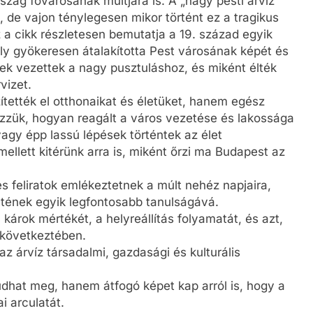
zág fővárosának múltjára is. A „nagy pesti árvíz”
 de vajon ténylegesen mikor történt ez a tragikus
 a cikk részletesen bemutatja a 19. század egyik
y gyökeresen átalakította Pest városának képét és
ek vezettek a nagy pusztuláshoz, és miként élték
vizet.
tték el otthonaikat és életüket, hanem egész
zzük, hogyan reagált a város vezetése és lakossága
vagy épp lassú lépések történtek az élet
 mellett kitérünk arra is, miként őrzi ma Budapest az
 feliratok emlékeztetnek a múlt nehéz napjaira,
etének egyik legfontosabb tanulságává.
 károk mértékét, a helyreállítás folyamatát, és azt,
 következtében.
 árvíz társadalmi, gazdasági és kulturális
dhat meg, hanem átfogó képet kap arról is, hogy a
i arculatát.