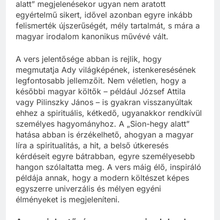
alatt” megjelenésekor ugyan nem aratott
egyértelmű sikert, idővel azonban egyre inkább
felismerték újszerűségét, mély tartalmát, s mára a
magyar irodalom kanonikus művévé vált.
A vers jelentősége abban is rejlik, hogy
megmutatja Ady világképének, istenkeresésének
legfontosabb jellemzőit. Nem véletlen, hogy a
későbbi magyar költők – például József Attila
vagy Pilinszky János – is gyakran visszanyúltak
ehhez a spirituális, kétkedő, ugyanakkor rendkívül
személyes hagyományhoz. A „Sion-hegy alatt”
hatása abban is érzékelhető, ahogyan a magyar
líra a spiritualitás, a hit, a belső útkeresés
kérdéseit egyre bátrabban, egyre személyesebb
hangon szólaltatta meg. A vers máig élő, inspiráló
példája annak, hogy a modern költészet képes
egyszerre univerzális és mélyen egyéni
élményeket is megjeleníteni.