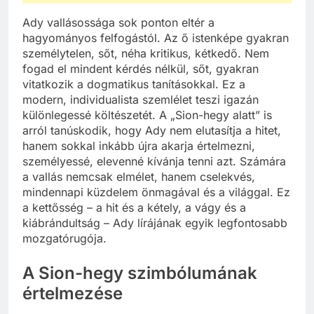
Ady vallásossága sok ponton eltér a
hagyományos felfogástól. Az ő istenképe gyakran
személytelen, sőt, néha kritikus, kétkedő. Nem
fogad el mindent kérdés nélkül, sőt, gyakran
vitatkozik a dogmatikus tanításokkal. Ez a
modern, individualista szemlélet teszi igazán
különlegessé költészetét. A „Sion-hegy alatt” is
arról tanúskodik, hogy Ady nem elutasítja a hitet,
hanem sokkal inkább újra akarja értelmezni,
személyessé, elevenné kívánja tenni azt. Számára
a vallás nemcsak elmélet, hanem cselekvés,
mindennapi küzdelem önmagával és a világgal. Ez
a kettősség – a hit és a kétely, a vágy és a
kiábrándultság – Ady lírájának egyik legfontosabb
mozgatórugója.
A Sion-hegy szimbólumának
értelmezése