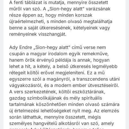
A fenti táblázat is mutatja, mennyire összetett
műről van szó. A „Sion-hegy alatt” varázsának
része éppen az, hogy minden korszak
újraértelmezheti, s minden olvasó megtalálhatja
benne a saját útkeresésének, kételyeinek vagy
reményeinek visszhangját.
Ady Endre „Sion-hegy alatt” című verse nem
csupán a magyar irodalom egyik remekműve,
hanem örök érvényű példája is annak, hogyan
lehet a hit, a kétely, a belső útkeresés legmélyebb
rétegeit költői erővel megjeleníteni. Ez a mű
egyszerre szól a magányról, a transzcendens utáni
vágyakozásról, és a modern ember útvesztéseiről.
A vers szerkezetének, költői eszköztárának,
gazdag szimbolikájának és mély spirituális
tartalmának köszönhetően minden olvasó számára
új értelmezési lehetőségeket nyit meg. Az elemzés
során láthattuk, mennyire összetett, mégis
személyes hangvételű alkotásról van szó, amely