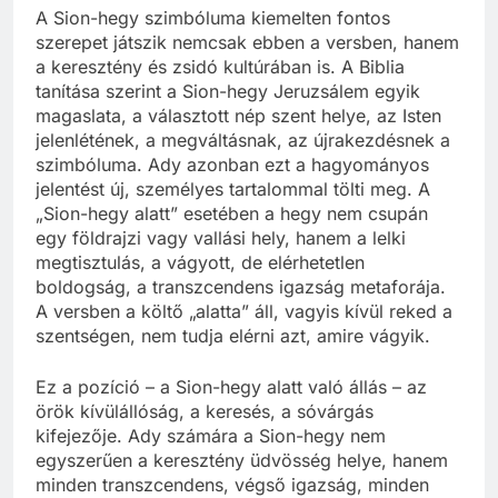
A Sion-hegy szimbóluma kiemelten fontos
szerepet játszik nemcsak ebben a versben, hanem
a keresztény és zsidó kultúrában is. A Biblia
tanítása szerint a Sion-hegy Jeruzsálem egyik
magaslata, a választott nép szent helye, az Isten
jelenlétének, a megváltásnak, az újrakezdésnek a
szimbóluma. Ady azonban ezt a hagyományos
jelentést új, személyes tartalommal tölti meg. A
„Sion-hegy alatt” esetében a hegy nem csupán
egy földrajzi vagy vallási hely, hanem a lelki
megtisztulás, a vágyott, de elérhetetlen
boldogság, a transzcendens igazság metaforája.
A versben a költő „alatta” áll, vagyis kívül reked a
szentségen, nem tudja elérni azt, amire vágyik.
Ez a pozíció – a Sion-hegy alatt való állás – az
örök kívülállóság, a keresés, a sóvárgás
kifejezője. Ady számára a Sion-hegy nem
egyszerűen a keresztény üdvösség helye, hanem
minden transzcendens, végső igazság, minden