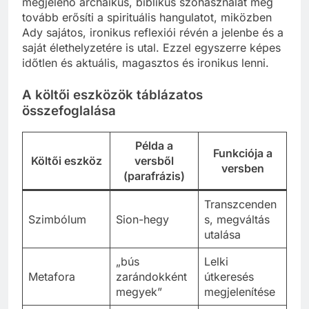
megjelenő archaikus, biblikus szóhasználat még
tovább erősíti a spirituális hangulatot, miközben
Ady sajátos, ironikus reflexiói révén a jelenbe és a
saját élethelyzetére is utal. Ezzel egyszerre képes
időtlen és aktuális, magasztos és ironikus lenni.
A költői eszközök táblázatos
összefoglalása
Példa a
Funkciója a
Költői eszköz
versből
versben
(parafrázis)
Transzcenden
Szimbólum
Sion-hegy
s, megváltás
utalása
„bús
Lelki
Metafora
zarándokként
útkeresés
megyek”
megjelenítése