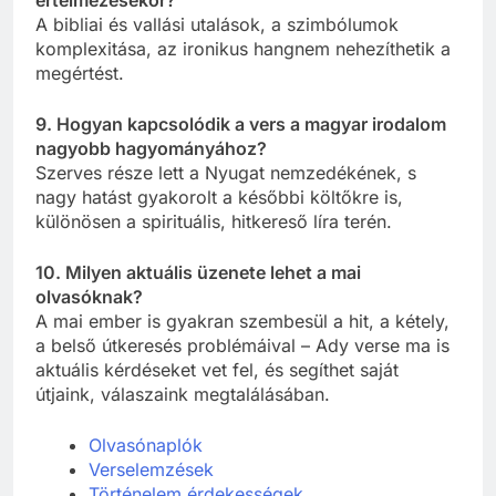
A bibliai és vallási utalások, a szimbólumok
komplexitása, az ironikus hangnem nehezíthetik a
megértést.
9. Hogyan kapcsolódik a vers a magyar irodalom
nagyobb hagyományához?
Szerves része lett a Nyugat nemzedékének, s
nagy hatást gyakorolt a későbbi költőkre is,
különösen a spirituális, hitkereső líra terén.
10. Milyen aktuális üzenete lehet a mai
olvasóknak?
A mai ember is gyakran szembesül a hit, a kétely,
a belső útkeresés problémáival – Ady verse ma is
aktuális kérdéseket vet fel, és segíthet saját
útjaink, válaszaink megtalálásában.
Olvasónaplók
Verselemzések
Történelem érdekességek