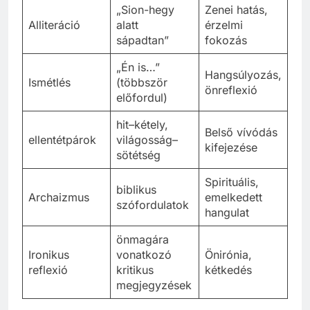
„Sion-hegy
Zenei hatás,
Alliteráció
alatt
érzelmi
sápadtan”
fokozás
„Én is…”
Hangsúlyozás,
Ismétlés
(többször
önreflexió
előfordul)
hit–kétely,
Belső vívódás
ellentétpárok
világosság–
kifejezése
sötétség
Spirituális,
biblikus
Archaizmus
emelkedett
szófordulatok
hangulat
önmagára
Ironikus
vonatkozó
Önirónia,
reflexió
kritikus
kétkedés
megjegyzések