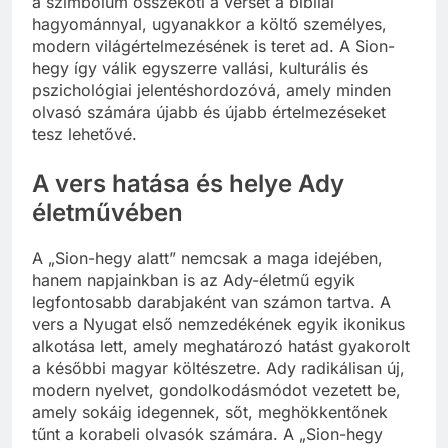
a szimbólum összeköti a verset a bibliai
hagyománnyal, ugyanakkor a költő személyes,
modern világértelmezésének is teret ad. A Sion-
hegy így válik egyszerre vallási, kulturális és
pszichológiai jelentéshordozóvá, amely minden
olvasó számára újabb és újabb értelmezéseket
tesz lehetővé.
A vers hatása és helye Ady
életművében
A „Sion-hegy alatt” nemcsak a maga idejében,
hanem napjainkban is az Ady-életmű egyik
legfontosabb darabjaként van számon tartva. A
vers a Nyugat első nemzedékének egyik ikonikus
alkotása lett, amely meghatározó hatást gyakorolt
a későbbi magyar költészetre. Ady radikálisan új,
modern nyelvet, gondolkodásmódot vezetett be,
amely sokáig idegennek, sőt, meghökkentőnek
tűnt a korabeli olvasók számára. A „Sion-hegy