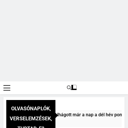
OLVASÓNAPLÓK,
éz Mihály: A dél (Felhágott már a nap a dél hév pontjára, 17
VERSELEMZÉSEK,