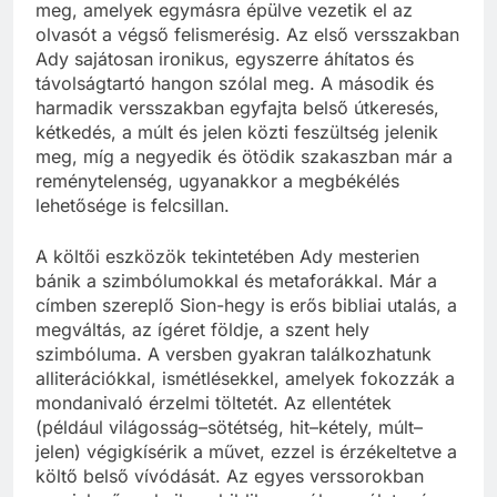
meg, amelyek egymásra épülve vezetik el az
olvasót a végső felismerésig. Az első versszakban
Ady sajátosan ironikus, egyszerre áhítatos és
távolságtartó hangon szólal meg. A második és
harmadik versszakban egyfajta belső útkeresés,
kétkedés, a múlt és jelen közti feszültség jelenik
meg, míg a negyedik és ötödik szakaszban már a
reménytelenség, ugyanakkor a megbékélés
lehetősége is felcsillan.
A költői eszközök tekintetében Ady mesterien
bánik a szimbólumokkal és metaforákkal. Már a
címben szereplő Sion-hegy is erős bibliai utalás, a
megváltás, az ígéret földje, a szent hely
szimbóluma. A versben gyakran találkozhatunk
alliterációkkal, ismétlésekkel, amelyek fokozzák a
mondanivaló érzelmi töltetét. Az ellentétek
(például világosság–sötétség, hit–kétely, múlt–
jelen) végigkísérik a művet, ezzel is érzékeltetve a
költő belső vívódását. Az egyes verssorokban