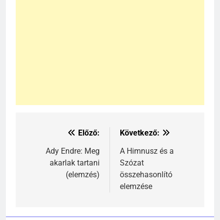
Előző:
Következő:
Bejegyzés
navigáció
Ady Endre: Meg
A Himnusz és a
akarlak tartani
Szózat
(elemzés)
összehasonlító
elemzése
241
Ki találta fel a gőzgépet?