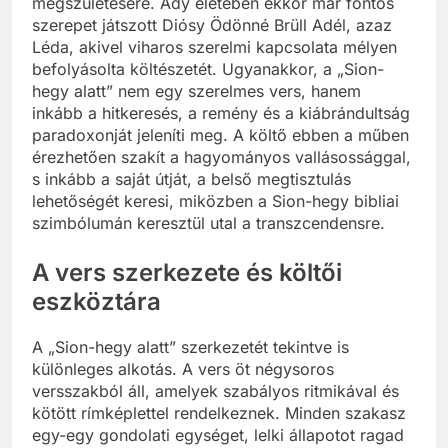
megszületésére. Ady életében ekkor már fontos
szerepet játszott Diósy Ödönné Brüll Adél, azaz
Léda, akivel viharos szerelmi kapcsolata mélyen
befolyásolta költészetét. Ugyanakkor, a „Sion-
hegy alatt” nem egy szerelmes vers, hanem
inkább a hitkeresés, a remény és a kiábrándultság
paradoxonját jeleníti meg. A költő ebben a műben
érezhetően szakít a hagyományos vallásossággal,
s inkább a saját útját, a belső megtisztulás
lehetőségét keresi, miközben a Sion-hegy bibliai
szimbólumán keresztül utal a transzcendensre.
A vers szerkezete és költői
eszköztára
A „Sion-hegy alatt” szerkezetét tekintve is
különleges alkotás. A vers öt négysoros
versszakból áll, amelyek szabályos ritmikával és
kötött rímképlettel rendelkeznek. Minden szakasz
egy-egy gondolati egységet, lelki állapotot ragad