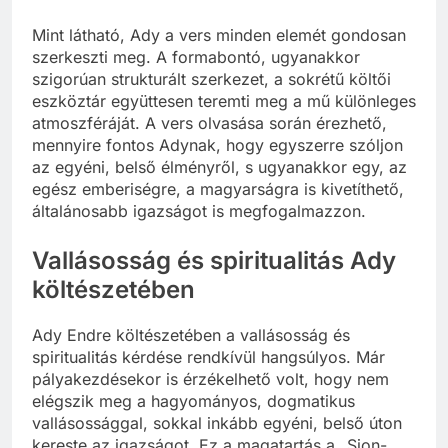
Mint látható, Ady a vers minden elemét gondosan
szerkeszti meg. A formabontó, ugyanakkor
szigorúan strukturált szerkezet, a sokrétű költői
eszköztár együttesen teremti meg a mű különleges
atmoszféráját. A vers olvasása során érezhető,
mennyire fontos Adynak, hogy egyszerre szóljon
az egyéni, belső élményről, s ugyanakkor egy, az
egész emberiségre, a magyarságra is kivetíthető,
általánosabb igazságot is megfogalmazzon.
Vallásosság és spiritualitás Ady
költészetében
Ady Endre költészetében a vallásosság és
spiritualitás kérdése rendkívül hangsúlyos. Már
pályakezdésekor is érzékelhető volt, hogy nem
elégszik meg a hagyományos, dogmatikus
vallásossággal, sokkal inkább egyéni, belső úton
kereste az igazságot. Ez a magatartás a „Sion-