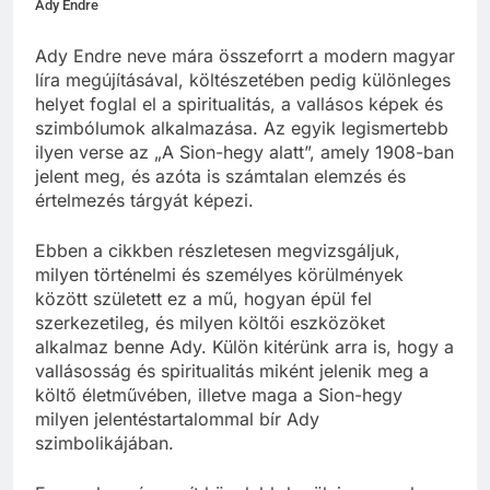
Ady Endre
Ady Endre neve mára összeforrt a modern magyar
líra megújításával, költészetében pedig különleges
helyet foglal el a spiritualitás, a vallásos képek és
szimbólumok alkalmazása. Az egyik legismertebb
ilyen verse az „A Sion-hegy alatt”, amely 1908-ban
jelent meg, és azóta is számtalan elemzés és
értelmezés tárgyát képezi.
Ebben a cikkben részletesen megvizsgáljuk,
milyen történelmi és személyes körülmények
között született ez a mű, hogyan épül fel
szerkezetileg, és milyen költői eszközöket
alkalmaz benne Ady. Külön kitérünk arra is, hogy a
vallásosság és spiritualitás miként jelenik meg a
költő életművében, illetve maga a Sion-hegy
milyen jelentéstartalommal bír Ady
szimbolikájában.