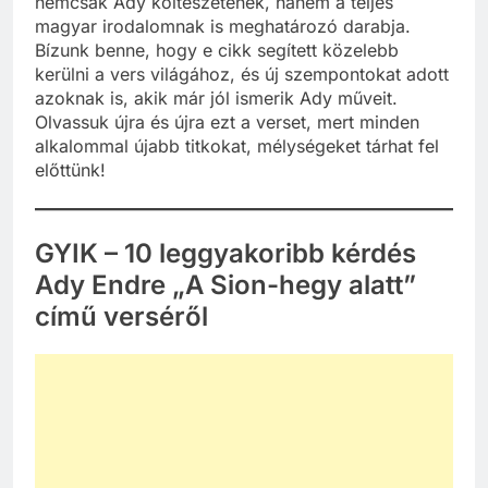
nemcsak Ady költészetének, hanem a teljes
magyar irodalomnak is meghatározó darabja.
Bízunk benne, hogy e cikk segített közelebb
kerülni a vers világához, és új szempontokat adott
azoknak is, akik már jól ismerik Ady műveit.
Olvassuk újra és újra ezt a verset, mert minden
alkalommal újabb titkokat, mélységeket tárhat fel
előttünk!
GYIK – 10 leggyakoribb kérdés
Ady Endre „A Sion-hegy alatt”
című verséről