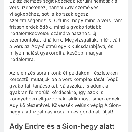
Ez az elemzés segít közelebb kerülni nemcsak a
vers üzenetéhez, hanem Ady személyes
világképéhez, sőt, a korszak egész
szellemiségéhez is. Célunk, hogy mind a vers iránt
frissen érdeklődők, mind a gyakorlottabb
irodalomkedvelők számára hasznos, új
szempontokat kínáljunk. Megvizsgáljuk, miért vált
a vers az Ady-életmű egyik kulcsdarabjává, és
milyen hatást gyakorolt a későbbi magyar
irodalomra.
Az elemzés során konkrét példákon, részleteken
keresztül mutatjuk be a vers komplexitását. Végül
gyakorlati tanácsokat, válaszokat is adunk a
gyakran felmerülő kérdésekre, így azok is
könnyebben eligazodnak, akik most ismerkednek
Ady költészetével. Kövessék velünk végig A Sion-
hegy alatt izgalmas irodalmi és gondolati útját!
Ady Endre és a Sion-hegy alatt