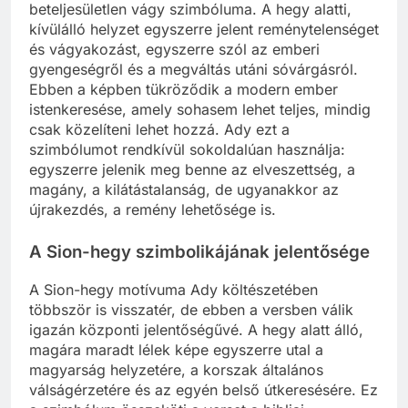
beteljesületlen vágy szimbóluma. A hegy alatti,
kívülálló helyzet egyszerre jelent reménytelenséget
és vágyakozást, egyszerre szól az emberi
gyengeségről és a megváltás utáni sóvárgásról.
Ebben a képben tükröződik a modern ember
istenkeresése, amely sohasem lehet teljes, mindig
csak közelíteni lehet hozzá. Ady ezt a
szimbólumot rendkívül sokoldalúan használja:
egyszerre jelenik meg benne az elveszettség, a
magány, a kilátástalanság, de ugyanakkor az
újrakezdés, a remény lehetősége is.
A Sion-hegy szimbolikájának jelentősége
A Sion-hegy motívuma Ady költészetében
többször is visszatér, de ebben a versben válik
igazán központi jelentőségűvé. A hegy alatt álló,
magára maradt lélek képe egyszerre utal a
magyarság helyzetére, a korszak általános
válságérzetére és az egyén belső útkeresésére. Ez