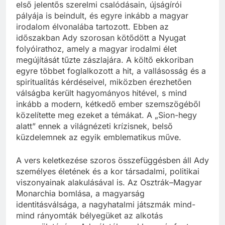
első jelentős szerelmi csalódásain, újságírói
pályája is beindult, és egyre inkább a magyar
irodalom élvonalába tartozott. Ebben az
időszakban Ady szorosan kötődött a Nyugat
folyóirathoz, amely a magyar irodalmi élet
megújítását tűzte zászlajára. A költő ekkoriban
egyre többet foglalkozott a hit, a vallásosság és a
spiritualitás kérdéseivel, miközben érezhetően
válságba került hagyományos hitével, s mind
inkább a modern, kétkedő ember szemszögéből
közelítette meg ezeket a témákat. A „Sion-hegy
alatt” ennek a világnézeti krízisnek, belső
küzdelemnek az egyik emblematikus műve.
A vers keletkezése szoros összefüggésben áll Ady
személyes életének és a kor társadalmi, politikai
viszonyainak alakulásával is. Az Osztrák–Magyar
Monarchia bomlása, a magyarság
identitásválsága, a nagyhatalmi játszmák mind-
mind rányomták bélyegüket az alkotás