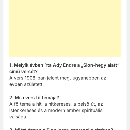
1. Melyik évben írta Ady Endre a „Sion-hegy alatt”
című versét?
A vers 1908-ban jelent meg, ugyanebben az
évben született.
2. Mi a vers fő témája?
A fő téma a hit, a hitkeresés, a belső út, az
istenkeresés és a modern ember spirituális
válsága.
3. Miért éppen a Sion-hegy szerepel a címben?