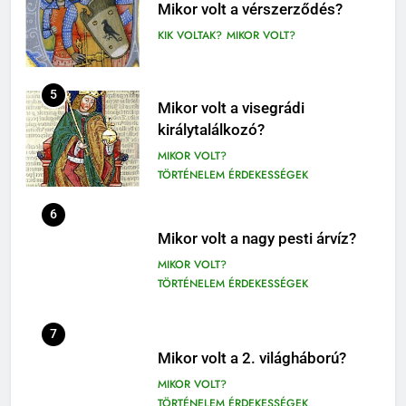
1-4. OSZTÁLY OLVASÓNAPLÓ
Mikor volt a vérszerződés?
3-4. OSZTÁLY OLVASÓNAPLÓ
KIK VOLTAK?
MIKOR VOLT?
411
Molnár Ferenc: A Pál utcai fiúk
5
Mikor volt a visegrádi
olvasónapló
királytalálkozó?
5. OSZTÁLY OLVASÓNAPLÓ
MIKOR VOLT?
OLVASÓNAPLÓK
TÖRTÉNELEM ÉRDEKESSÉGEK
1
Mikszáth Kálmán: Tót atyafiak,
6
A jó palócok (elemzés)
Mikor volt a nagy pesti árvíz?
ELEMZÉSEK-VERSELEMZÉS
MIKOR VOLT?
OLVASÓNAPLÓK
TÖRTÉNELEM ÉRDEKESSÉGEK
11
2
Az emberi test öregedésének
7
Albert Camus: Közöny
biológiai titkai
Mikor volt a 2. világháború?
olvasónapló
BIOLÓGIA ÉRDEKESSÉGEK
MIKOR VOLT?
OLVASÓNAPLÓK
TÖRTÉNELEM ÉRDEKESSÉGEK