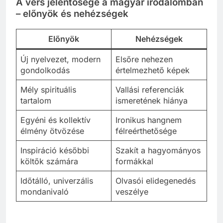
A vers jelentősége a magyar irodalomban
– előnyök és nehézségek
Előnyök
Nehézségek
Új nyelvezet, modern
Elsőre nehezen
gondolkodás
értelmezhető képek
Mély spirituális
Vallási referenciák
tartalom
ismeretének hiánya
Egyéni és kollektív
Ironikus hangnem
élmény ötvözése
félreérthetősége
Inspiráció későbbi
Szakít a hagyományos
költők számára
formákkal
Időtálló, univerzális
Olvasói elidegenedés
mondanivaló
veszélye