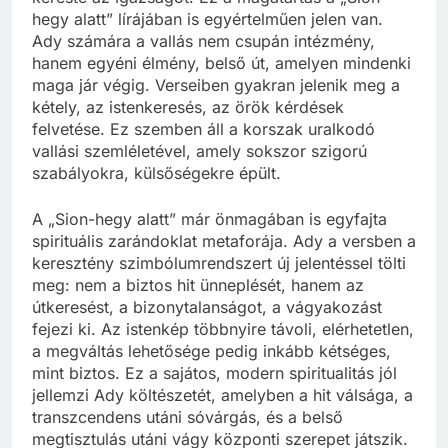
hegy alatt” lírájában is egyértelműen jelen van.
Ady számára a vallás nem csupán intézmény,
hanem egyéni élmény, belső út, amelyen mindenki
maga jár végig. Verseiben gyakran jelenik meg a
kétely, az istenkeresés, az örök kérdések
felvetése. Ez szemben áll a korszak uralkodó
vallási szemléletével, amely sokszor szigorú
szabályokra, külsőségekre épült.
A „Sion-hegy alatt” már önmagában is egyfajta
spirituális zarándoklat metaforája. Ady a versben a
keresztény szimbólumrendszert új jelentéssel tölti
meg: nem a biztos hit ünneplését, hanem az
útkeresést, a bizonytalanságot, a vágyakozást
fejezi ki. Az istenkép többnyire távoli, elérhetetlen,
a megváltás lehetősége pedig inkább kétséges,
mint biztos. Ez a sajátos, modern spiritualitás jól
jellemzi Ady költészetét, amelyben a hit válsága, a
transzcendens utáni sóvárgás, és a belső
megtisztulás utáni vágy központi szerepet játszik.