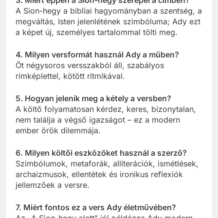
A Sion-hegy a bibliai hagyományban a szentség, a
megváltás, Isten jelenlétének szimbóluma; Ady ezt
a képet új, személyes tartalommal tölti meg.
4. Milyen versformát használ Ady a műben?
Öt négysoros versszakból áll, szabályos
rímképlettel, kötött ritmikával.
5. Hogyan jelenik meg a kétely a versben?
A költő folyamatosan kérdez, keres, bizonytalan,
nem találja a végső igazságot – ez a modern
ember örök dilemmája.
6. Milyen költői eszközöket használ a szerző?
Szimbólumok, metaforák, alliterációk, ismétlések,
archaizmusok, ellentétek és ironikus reflexiók
jellemzőek a versre.
7. Miért fontos ez a vers Ady életművében?
Az „A Sion-hegy alatt” jól példázza Ady modern