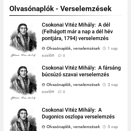
KI TALÁLTA FEL
TÖRTÉNELEM ÉRDEKESSÉGEK
Olvasónaplók - Verselemzések
242
Csokonai Vitéz Mihály: A dél
Csokonai Vitéz
Kik voltak a három királyok?
(Felhágott már a nap a dél hév
Mihály
pontjára, 1794) verselemzés
KIK VOLTAK?
TÖRTÉNELEM ÉRDEKESSÉGEK
Olvasónaplók, verselemzések
1 nap
ezelőtt
0
243
A középkor titkai: Mi rejtőzött a
Csokonai Vitéz Mihály: A fársáng
Csokonai Vitéz
várak falai mögött?
búcsúzó szavai verselemzés
Mihály
MIKOR VOLT?
Olvasónaplók, verselemzések
3 nap
TÖRTÉNELEM ÉRDEKESSÉGEK
ezelőtt
0
244
Mikor volt a római birodalom
Csokonai Vitéz Mihály: A
bukása, és mi történt utána?
Csokonai Vitéz
Dugonics oszlopa verselemzés
Mihály
MIKOR VOLT?
TÖRTÉNELEM ÉRDEKESSÉGEK
Olvasónaplók, verselemzések
5 nap