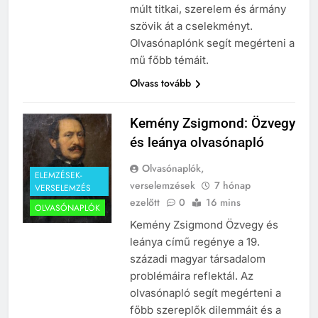
múlt titkai, szerelem és ármány
szövik át a cselekményt.
Olvasónaplónk segít megérteni a
mű főbb témáit.
Olvass tovább
Kemény Zsigmond: Özvegy
és leánya olvasónapló
Olvasónaplók,
ELEMZÉSEK-
verselemzések
7 hónap
VERSELEMZÉS
ezelőtt
0
16 mins
OLVASÓNAPLÓK
Kemény Zsigmond Özvegy és
leánya című regénye a 19.
századi magyar társadalom
problémáira reflektál. Az
olvasónapló segít megérteni a
főbb szereplők dilemmáit és a