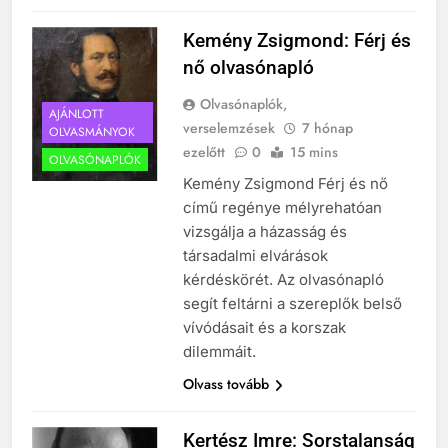
Kemény Zsigmond: Férj és
nő olvasónapló
Olvasónaplók,
AJÁNLOTT
verselemzések
7 hónap
OLVASMÁNYOK
ezelőtt
0
15 mins
OLVASÓNAPLÓK
Kemény Zsigmond Férj és nő
című regénye mélyrehatóan
vizsgálja a házasság és
társadalmi elvárások
kérdéskörét. Az olvasónapló
segít feltárni a szereplők belső
vívódásait és a korszak
dilemmáit.
Olvass tovább
Kertész Imre: Sorstalanság