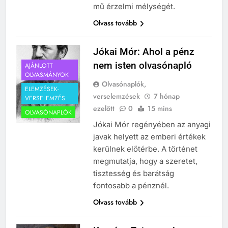
mű érzelmi mélységét.
Olvass tovább
Jókai Mór: Ahol a pénz
nem isten olvasónapló
AJÁNLOTT
OLVASMÁNYOK
Olvasónaplók,
ELEMZÉSEK-
verselemzések
7 hónap
VERSELEMZÉS
ezelőtt
0
15 mins
OLVASÓNAPLÓK
Jókai Mór regényében az anyagi
javak helyett az emberi értékek
kerülnek előtérbe. A történet
megmutatja, hogy a szeretet,
241
tisztesség és barátság
Ki találta fel a gőzgépet?
fontosabb a pénznél.
KI TALÁLTA FEL
Olvass tovább
TÖRTÉNELEM ÉRDEKESSÉGEK