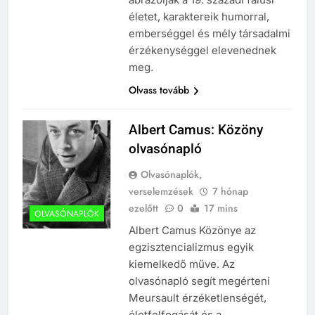
életet, karaktereik humorral,
emberséggel és mély társadalmi
érzékenységgel elevenednek
meg.
Olvass tovább
Albert Camus: Közöny
olvasónapló
Olvasónaplók,
verselemzések
7 hónap
ezelőtt
0
17 mins
OLVASÓNAPLÓK
Albert Camus Közönye az
egzisztencializmus egyik
kiemelkedő műve. Az
olvasónapló segít megérteni
Meursault érzéketlenségét,
életfelfogását és a