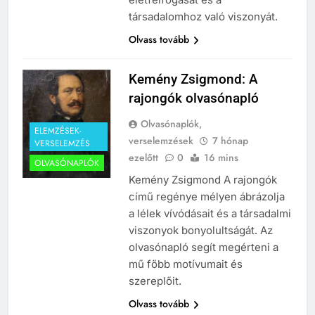
társadalomhoz való viszonyát.
Olvass tovább
Kemény Zsigmond: A
rajongók olvasónapló
Olvasónaplók,
ELEMZÉSEK-
verselemzések
7 hónap
VERSELEMZÉS
ezelőtt
0
16 mins
OLVASÓNAPLÓK
Kemény Zsigmond A rajongók
című regénye mélyen ábrázolja
a lélek vívódásait és a társadalmi
viszonyok bonyolultságát. Az
olvasónapló segít megérteni a
mű főbb motívumait és
szereplőit.
Olvass tovább