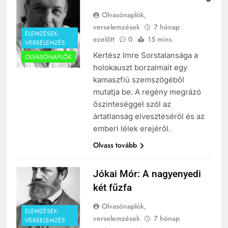
Olvasónaplók,
verselemzések
7 hónap
ELEMZÉSEK-
ezelőtt
0
15 mins
VERSELEMZÉS
Kertész Imre Sorstalansága a
OLVASÓNAPLÓK
holokauszt borzalmait egy
kamaszfiú szemszögéből
mutatja be. A regény megrázó
őszinteséggel szól az
ártatlanság elvesztéséről és az
emberi lélek erejéről.
Olvass tovább
Jókai Mór: A nagyenyedi
két fűzfa
Olvasónaplók,
ELEMZÉSEK-
verselemzések
7 hónap
VERSELEMZÉS