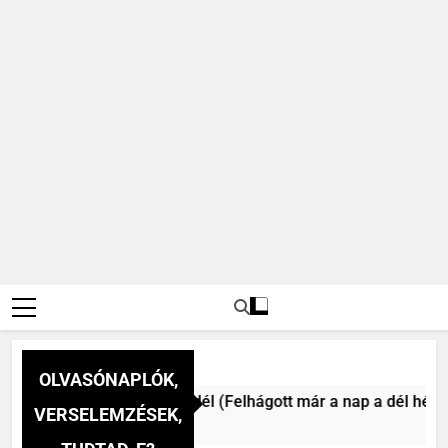
OLVASÓNAPLÓK,
konai Vitéz Mihály: A dél (Felhágott már a nap a dél hév pon
VERSELEMZÉSEK,
ra Ezelőtt