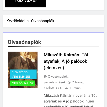
TUDTAD-E?
Kezdőoldal
Olvasónaplók
Olvasónaplók
Mikszáth Kálmán: Tót
atyafiak, A jó palócok
(elemzés)
ELEMZÉSEK-
Olvasónaplók,
VERSELEMZÉS
verselemzések
7 hónap
OLVASÓNAPLÓK
ezelőtt
0
11 mins
Mikszáth Kálmán novellái, a Tót
atyafiak és A jó palócok, hűen
ábrázolják a 19. századi falusi