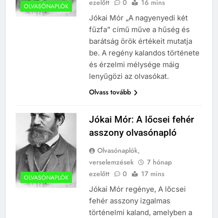
ezelőtt
0
16 mins
OLVASÓNAPLÓK
Jókai Mór „A nagyenyedi két
fűzfa” című műve a hűség és
barátság örök értékeit mutatja
be. A regény kalandos története
és érzelmi mélysége máig
lenyűgözi az olvasókat.
Olvass tovább
Jókai Mór: A lőcsei fehér
asszony olvasónapló
Olvasónaplók,
verselemzések
7 hónap
ezelőtt
0
17 mins
OLVASÓNAPLÓK
Jókai Mór regénye, A lőcsei
fehér asszony izgalmas
történelmi kaland, amelyben a