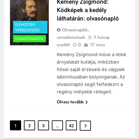
Kemény Zsigmond:
242
Ködképek a kedély
Kik voltak a három királyok?
láthatárán: olvasónapló
KIK VOLTAK?
ELEMZÉSEK-
TÖRTÉNELEM ÉRDEKESSÉGEK
Olvasónaplók,
VERSELEMZÉS
verselemzések
7 hónap
OLVASÓNAPLÓK
ezelőtt
0
17 mins
243
A középkor titkai: Mi rejtőzött a
Kemény Zsigmond műve a lélek
várak falai mögött?
árnyalatait kutatja, miközben
MIKOR VOLT?
hősei saját érzéseik és vágyaik
TÖRTÉNELEM ÉRDEKESSÉGEK
labirintusában bolyonganak. Az
olvasónapló segít felfedezni a
244
regény mélyebb rétegeit.
Mikor volt a római birodalom
bukása, és mi történt utána?
Olvass tovább
MIKOR VOLT?
TÖRTÉNELEM ÉRDEKESSÉGEK
1
2
3
…
42
1
Ki volt Zeusz?