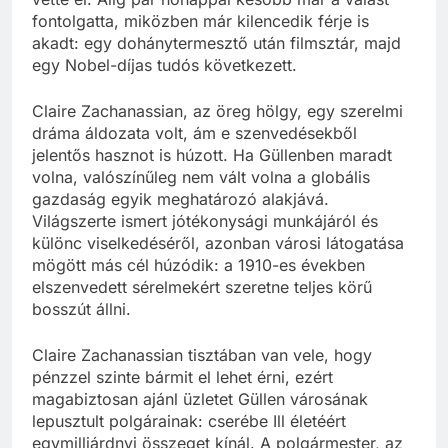
fontolgatta, miközben már kilencedik férje is
akadt: egy dohánytermesztő után filmsztár, majd
egy Nobel-díjas tudós következett.
Claire Zachanassian, az öreg hölgy, egy szerelmi
dráma áldozata volt, ám e szenvedésekből
jelentős hasznot is húzott. Ha Güllenben maradt
volna, valószínűleg nem vált volna a globális
gazdaság egyik meghatározó alakjává.
Világszerte ismert jótékonysági munkájáról és
különc viselkedéséről, azonban városi látogatása
mögött más cél húzódik: a 1910-es években
elszenvedett sérelmekért szeretne teljes körű
bosszút állni.
Claire Zachanassian tisztában van vele, hogy
pénzzel szinte bármit el lehet érni, ezért
magabiztosan ajánl üzletet Güllen városának
lepusztult polgárainak: cserébe Ill életéért
egymilliárdnyi összeget kínál. A polgármester, az