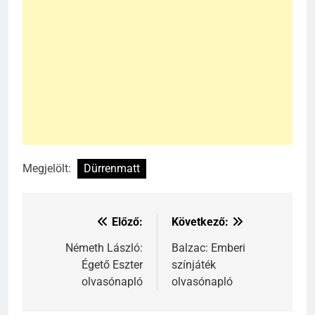
Megjelölt:
Dürrenmatt
241
Ki találta fel a gőzgépet?
Előző:
Következő:
Bejegyzés
KI TALÁLTA FEL
navigáció
Németh László:
Balzac: Emberi
TÖRTÉNELEM ÉRDEKESSÉGEK
Égető Eszter
színjáték
olvasónapló
olvasónapló
242
Kik voltak a három királyok?