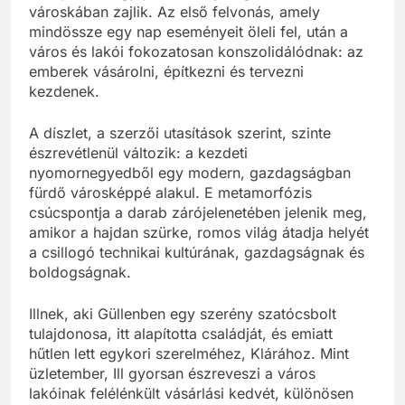
városkában zajlik. Az első felvonás, amely
mindössze egy nap eseményeit öleli fel, után a
város és lakói fokozatosan konszolidálódnak: az
emberek vásárolni, építkezni és tervezni
kezdenek.
A díszlet, a szerzői utasítások szerint, szinte
észrevétlenül változik: a kezdeti
nyomornegyedből egy modern, gazdagságban
fürdő városképpé alakul. E metamorfózis
csúcspontja a darab zárójelenetében jelenik meg,
amikor a hajdan szürke, romos világ átadja helyét
a csillogó technikai kultúrának, gazdagságnak és
boldogságnak.
Illnek, aki Güllenben egy szerény szatócsbolt
tulajdonosa, itt alapította családját, és emiatt
hűtlen lett egykori szerelméhez, Klárához. Mint
üzletember, Ill gyorsan észreveszi a város
lakóinak felélénkült vásárlási kedvét, különösen