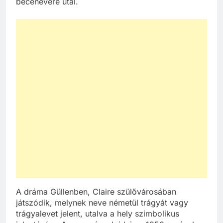
becenevére utal.
A dráma Güllenben, Claire szülővárosában
játszódik, melynek neve németül trágyát vagy
trágyalevet jelent, utalva a hely szimbolikus