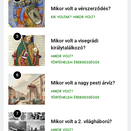
Mikor volt a visegrádi
1-4. OSZTÁLY OLVASÓNAPLÓ
királytalálkozó?
3-4. OSZTÁLY OLVASÓNAPLÓ
MIKOR VOLT?
TÖRTÉNELEM ÉRDEKESSÉGEK
411
Molnár Ferenc: A Pál utcai fiúk
6
olvasónapló
Mikor volt a nagy pesti árvíz?
5. OSZTÁLY OLVASÓNAPLÓ
MIKOR VOLT?
OLVASÓNAPLÓK
TÖRTÉNELEM ÉRDEKESSÉGEK
1
Mikszáth Kálmán: Tót atyafiak,
7
A jó palócok (elemzés)
Mikor volt a 2. világháború?
ELEMZÉSEK-VERSELEMZÉS
MIKOR VOLT?
OLVASÓNAPLÓK
TÖRTÉNELEM ÉRDEKESSÉGEK
11
2
Az emberi test öregedésének
8
Albert Camus: Közöny
biológiai titkai
Ki volt Zeusz felesége?
olvasónapló
BIOLÓGIA ÉRDEKESSÉGEK
KIK VOLTAK?
OLVASÓNAPLÓK