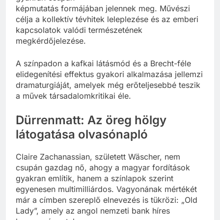
képmutatás formájában jelennek meg. Művészi
célja a kollektív tévhitek leleplezése és az emberi
kapcsolatok valódi természetének
megkérdőjelezése.
A színpadon a kafkai látásmód és a Brecht-féle
elidegenítési effektus gyakori alkalmazása jellemzi
dramaturgiáját, amelyek még erőteljesebbé teszik
a művek társadalomkritikai éle.
Dürrenmatt: Az öreg hölgy
látogatása olvasónapló
Claire Zachanassian, született Wäscher, nem
csupán gazdag nő, ahogy a magyar fordítások
gyakran említik, hanem a színlapok szerint
egyenesen multimilliárdos. Vagyonának mértékét
már a címben szereplő elnevezés is tükrözi: „Old
Lady”, amely az angol nemzeti bank híres