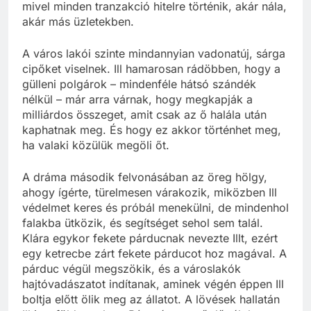
mivel minden tranzakció hitelre történik, akár nála,
akár más üzletekben.
A város lakói szinte mindannyian vadonatúj, sárga
cipőket viselnek. Ill hamarosan rádöbben, hogy a
gülleni polgárok – mindenféle hátsó szándék
nélkül – már arra várnak, hogy megkapják a
milliárdos összeget, amit csak az ő halála után
kaphatnak meg. És hogy ez akkor történhet meg,
ha valaki közülük megöli őt.
A dráma második felvonásában az öreg hölgy,
ahogy ígérte, türelmesen várakozik, miközben Ill
védelmet keres és próbál menekülni, de mindenhol
falakba ütközik, és segítséget sehol sem talál.
Klára egykor fekete párducnak nevezte Illt, ezért
egy ketrecbe zárt fekete párducot hoz magával. A
párduc végül megszökik, és a városlakók
hajtóvadászatot indítanak, aminek végén éppen Ill
boltja előtt ölik meg az állatot. A lövések hallatán