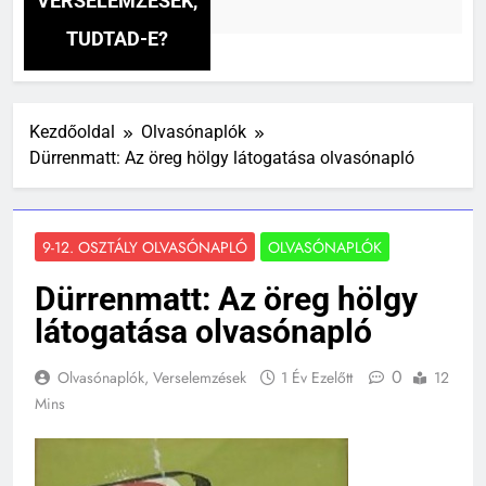
VERSELEMZÉSEK,
TUDTAD-E?
Kezdőoldal
Olvasónaplók
Dürrenmatt: Az öreg hölgy látogatása olvasónapló
9-12. OSZTÁLY OLVASÓNAPLÓ
OLVASÓNAPLÓK
Dürrenmatt: Az öreg hölgy
látogatása olvasónapló
0
Olvasónaplók, Verselemzések
1 Év Ezelőtt
12
Mins