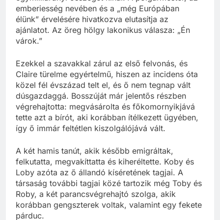
emberiesség nevében és a „még Európában
élünk” érvelésére hivatkozva elutasítja az
ajánlatot. Az öreg hölgy lakonikus válasza: „Én
várok.”
Ezekkel a szavakkal zárul az első felvonás, és
Claire türelme egyértelmű, hiszen az incidens óta
közel fél évszázad telt el, és ő nem tegnap vált
dúsgazdaggá. Bosszúját már jelentős részben
végrehajtotta: megvásárolta és főkomornyikjává
tette azt a bírót, aki korábban ítélkezett ügyében,
így ő immár feltétlen kiszolgálójává vált.
A két hamis tanút, akik később emigráltak,
felkutatta, megvakíttatta és kiheréltette. Koby és
Loby azóta az ő állandó kíséretének tagjai. A
társaság további tagjai közé tartozik még Toby és
Roby, a két parancsvégrehajtó szolga, akik
korábban gengszterek voltak, valamint egy fekete
párduc.