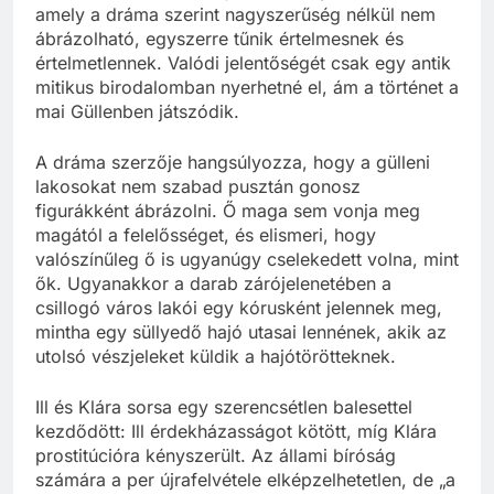
amely a dráma szerint nagyszerűség nélkül nem
ábrázolható, egyszerre tűnik értelmesnek és
értelmetlennek. Valódi jelentőségét csak egy antik
mitikus birodalomban nyerhetné el, ám a történet a
mai Güllenben játszódik.
A dráma szerzője hangsúlyozza, hogy a gülleni
lakosokat nem szabad pusztán gonosz
figurákként ábrázolni. Ő maga sem vonja meg
magától a felelősséget, és elismeri, hogy
valószínűleg ő is ugyanúgy cselekedett volna, mint
ők. Ugyanakkor a darab zárójelenetében a
csillogó város lakói egy kórusként jelennek meg,
mintha egy süllyedő hajó utasai lennének, akik az
utolsó vészjeleket küldik a hajótörötteknek.
Ill és Klára sorsa egy szerencsétlen balesettel
kezdődött: Ill érdekházasságot kötött, míg Klára
prostitúcióra kényszerült. Az állami bíróság
számára a per újrafelvétele elképzelhetetlen, de „a