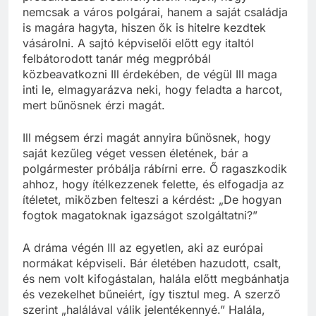
nemcsak a város polgárai, hanem a saját családja
is magára hagyta, hiszen ők is hitelre kezdtek
vásárolni. A sajtó képviselői előtt egy italtól
felbátorodott tanár még megpróbál
közbeavatkozni Ill érdekében, de végül Ill maga
inti le, elmagyarázva neki, hogy feladta a harcot,
mert bűnösnek érzi magát.
Ill mégsem érzi magát annyira bűnösnek, hogy
saját kezűleg véget vessen életének, bár a
polgármester próbálja rábírni erre. Ő ragaszkodik
ahhoz, hogy ítélkezzenek felette, és elfogadja az
ítéletet, miközben felteszi a kérdést: „De hogyan
fogtok magatoknak igazságot szolgáltatni?”
A dráma végén Ill az egyetlen, aki az európai
normákat képviseli. Bár életében hazudott, csalt,
és nem volt kifogástalan, halála előtt megbánhatja
és vezekelhet bűneiért, így tisztul meg. A szerző
szerint „halálával válik jelentékennyé.” Halála,