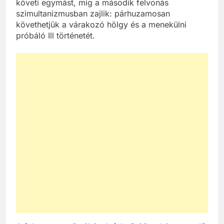
követi egymást, míg a második felvonás
szimultanizmusban zajlik: párhuzamosan
követhetjük a várakozó hölgy és a menekülni
próbáló Ill történetét.