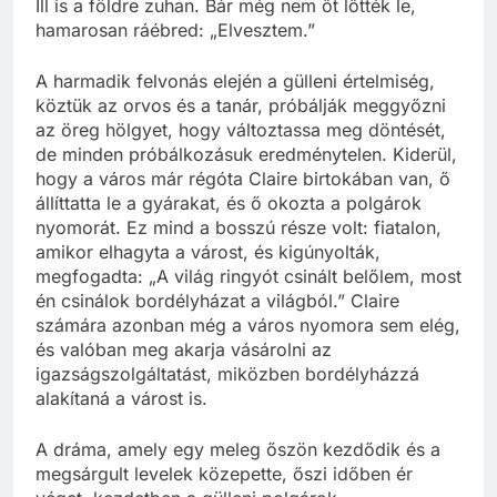
Ill is a földre zuhan. Bár még nem őt lőtték le,
hamarosan ráébred: „Elvesztem.”
A harmadik felvonás elején a gülleni értelmiség,
köztük az orvos és a tanár, próbálják meggyőzni
az öreg hölgyet, hogy változtassa meg döntését,
de minden próbálkozásuk eredménytelen. Kiderül,
hogy a város már régóta Claire birtokában van, ő
állíttatta le a gyárakat, és ő okozta a polgárok
nyomorát. Ez mind a bosszú része volt: fiatalon,
amikor elhagyta a várost, és kigúnyolták,
megfogadta: „A világ ringyót csinált belőlem, most
én csinálok bordélyházat a világból.” Claire
számára azonban még a város nyomora sem elég,
és valóban meg akarja vásárolni az
igazságszolgáltatást, miközben bordélyházzá
alakítaná a várost is.
A dráma, amely egy meleg őszön kezdődik és a
megsárgult levelek közepette, őszi időben ér