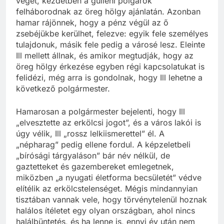
véget, kezdetben a gülleni polgárok
felháborodnak az öreg hölgy ajánlatán. Azonban
hamar rájönnek, hogy a pénz végül az ő
zsebéjükbe kerülhet, felezve: egyik fele személyes
tulajdonuk, másik fele pedig a városé lesz. Eleinte
Ill mellett állnak, és amikor megtudják, hogy az
öreg hölgy érkezése egyben régi kapcsolatukat is
felidézi, még arra is gondolnak, hogy Ill lehetne a
következő polgármester.
Hamarosan a polgármester bejelenti, hogy Ill
„elvesztette az erkölcsi jogot”, és a város lakói is
úgy vélik, Ill „rossz lelkiismerettel” él. A
„népharag” pedig ellene fordul. A képzeletbeli
„bírósági tárgyaláson” bár név nélkül, de
gaztetteket és gazembereket emlegetnek,
miközben „a nyugati életforma becsületét” védve
elítélik az erkölcstelenséget. Mégis mindannyian
tisztában vannak vele, hogy törvénytelenül hoznak
halálos ítéletet egy olyan országban, ahol nincs
halálbüntetés, és ha lenne is, ennyi év után nem