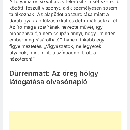
A folyamatos síkváltások felerősítik a két szereplő
közötti feszült viszonyt, akik személyesen sosem
találkoznak. Az alapötlet abszurditása miatt a
darab gyakran túlzásokkal és deformálásokkal él.
Az író maga szatírának nevezte művét, így
mondanivalója nem csupán annyi, hogy „minden
ember megvásárolható”, hanem inkább egy
figyelmeztetés: „Vigyázzatok, ne legyetek
olyanok, mint mi itt a színpadon, ti ott a
nézőtéren!”
Dürrenmatt: Az öreg hölgy
látogatása olvasónapló