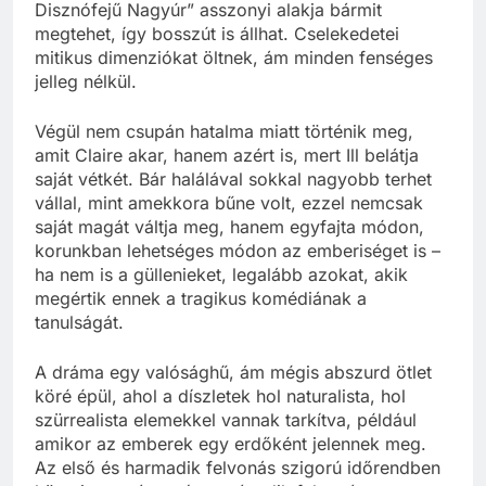
Disznófejű Nagyúr” asszonyi alakja bármit
megtehet, így bosszút is állhat. Cselekedetei
mitikus dimenziókat öltnek, ám minden fenséges
jelleg nélkül.
Végül nem csupán hatalma miatt történik meg,
amit Claire akar, hanem azért is, mert Ill belátja
saját vétkét. Bár halálával sokkal nagyobb terhet
vállal, mint amekkora bűne volt, ezzel nemcsak
saját magát váltja meg, hanem egyfajta módon,
korunkban lehetséges módon az emberiséget is –
ha nem is a güllenieket, legalább azokat, akik
megértik ennek a tragikus komédiának a
tanulságát.
A dráma egy valósághű, ám mégis abszurd ötlet
köré épül, ahol a díszletek hol naturalista, hol
szürrealista elemekkel vannak tarkítva, például
amikor az emberek egy erdőként jelennek meg.
Az első és harmadik felvonás szigorú időrendben