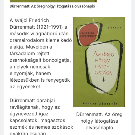
Dürrenmatt: Az öreg hölgy látogatása olvasónapló
A svájci Friedrich
Dürrenmatt (1921–1991) a
második világháború utáni
drámairodalom kiemelkedő
alakja. Műveiben a
társadalom rejtett
zsarnokságait boncolgatja,
amelyek nemcsak
elnyomják, hanem
létezésükben is fenyegetik
az egyéneket.
Dürrenmatt darabjai
rávilágítanak, hogy az
úgynevezett igaz
Dürrenmatt: Az öreg
kapcsolatok, magasztos
hölgy látogatása
eszmék és nemes szokások
olvasónapló
gyakran csupán