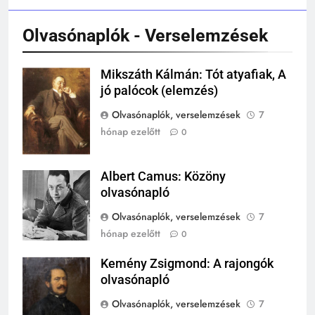
KIK VOLTAK?
TÖRTÉNELEM ÉRDEKESSÉGEK
Olvasónaplók - Verselemzések
243
Mikszáth Kálmán: Tót atyafiak, A
Mikszáth
A középkor titkai: Mi rejtőzött a
jó palócok (elemzés)
Kálmán
várak falai mögött?
Olvasónaplók, verselemzések
7
MIKOR VOLT?
TÖRTÉNELEM ÉRDEKESSÉGEK
hónap ezelőtt
0
244
Mikor volt a római birodalom
Albert Camus: Közöny
Albert Camus
bukása, és mi történt utána?
olvasónapló
MIKOR VOLT?
Olvasónaplók, verselemzések
7
TÖRTÉNELEM ÉRDEKESSÉGEK
hónap ezelőtt
0
1
Kemény Zsigmond: A rajongók
Kemény
Ki volt Zeusz?
olvasónapló
Zsigmond
KIK VOLTAK?
Olvasónaplók, verselemzések
7
TÖRTÉNELEM ÉRDEKESSÉGEK