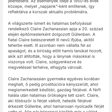
jelentésére. Az események ideje a 1950-es évek
közepe, melyet „napjaink”-ként említenek, így
reflektálva a korszak aktuális problémáira.
A világszerte ismert és hatalmas befolyással
rendelkező Claire Zachanassian apja a 20. század
elején építőmesterként dolgozott Güllenben. A
fiatal Claire beleszeretett Ill nevű ifjúba, akitől
teherbe esett. Ill azonban nem vállalta fel az
apaságot, és a bíróság előtt hamis tanúkat hozott,
akik azt állították, hogy a lánynak másokkal is
viszonya volt. Claire, szégyenkezve és
megvetéssel terhelve, elhagyta városát.
Claire Zachanassian gyermeke egyéves korában
meghalt, ő pedig prostitúcióra kényszerült, ahol
megismerkedett későbbi, gazdag férjével. A férfi
halála után hatalmas örökségre tett szert. Claire,
aki többször is férjet váltott, hetedik férjével
érkezett Güllenbe, ahol hamarosan nyolcadik férjét
vette el. Alig pár hónappal később már a válást