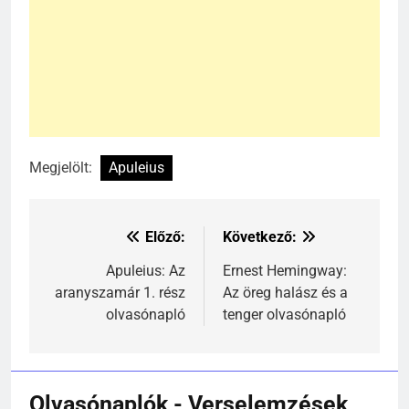
Megjelölt:
Apuleius
Előző:
Következő:
Bejegyzés
navigáció
Apuleius: Az
Ernest Hemingway:
aranyszamár 1. rész
Az öreg halász és a
241
olvasónapló
tenger olvasónapló
Ki találta fel a gőzgépet?
KI TALÁLTA FEL
TÖRTÉNELEM ÉRDEKESSÉGEK
Olvasónaplók - Verselemzések