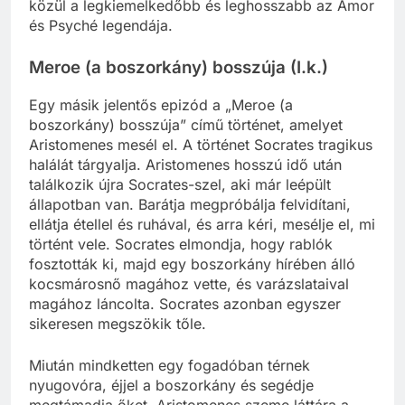
közül a legkiemelkedőbb és leghosszabb az Ámor
és Psyché legendája.
Meroe (a boszorkány) bosszúja (I.k.)
Egy másik jelentős epizód a „Meroe (a
boszorkány) bosszúja” című történet, amelyet
Aristomenes mesél el. A történet Socrates tragikus
halálát tárgyalja. Aristomenes hosszú idő után
találkozik újra Socrates-szel, aki már leépült
állapotban van. Barátja megpróbálja felvidítani,
ellátja étellel és ruhával, és arra kéri, mesélje el, mi
történt vele. Socrates elmondja, hogy rablók
fosztották ki, majd egy boszorkány hírében álló
kocsmárosnő magához vette, és varázslataival
magához láncolta. Socrates azonban egyszer
sikeresen megszökik tőle.
Miután mindketten egy fogadóban térnek
nyugovóra, éjjel a boszorkány és segédje
megtámadja őket. Aristomenes szeme láttára a