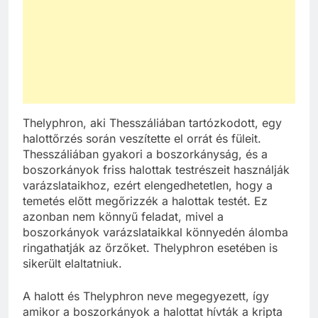
Thelyphron, aki Thesszáliában tartózkodott, egy
halottőrzés során veszítette el orrát és füleit.
Thesszáliában gyakori a boszorkányság, és a
boszorkányok friss halottak testrészeit használják
varázslataikhoz, ezért elengedhetetlen, hogy a
temetés előtt megőrizzék a halottak testét. Ez
azonban nem könnyű feladat, mivel a
boszorkányok varázslataikkal könnyedén álomba
ringathatják az őrzőket. Thelyphron esetében is
sikerült elaltatniuk.
A halott és Thelyphron neve megegyezett, így
amikor a boszorkányok a halottat hívták a kripta