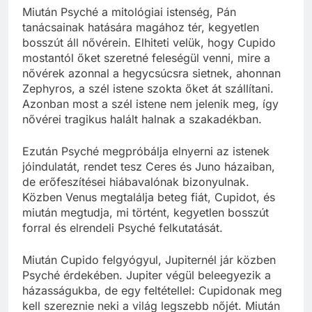
Miután Psyché a mitológiai istenség, Pán
tanácsainak hatására magához tér, kegyetlen
bosszút áll nővérein. Elhiteti velük, hogy Cupido
mostantól őket szeretné feleségül venni, mire a
nővérek azonnal a hegycsúcsra sietnek, ahonnan
Zephyros, a szél istene szokta őket át szállítani.
Azonban most a szél istene nem jelenik meg, így
nővérei tragikus halált halnak a szakadékban.
Ezután Psyché megpróbálja elnyerni az istenek
jóindulatát, rendet tesz Ceres és Juno házaiban,
de erőfeszítései hiábavalónak bizonyulnak.
Közben Venus megtalálja beteg fiát, Cupidot, és
miután megtudja, mi történt, kegyetlen bosszút
forral és elrendeli Psyché felkutatását.
Miután Cupido felgyógyul, Jupiternél jár közben
Psyché érdekében. Jupiter végül beleegyezik a
házasságukba, de egy feltétellel: Cupidonak meg
kell szereznie neki a világ legszebb nőjét. Miután