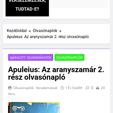
VERSELEMZÉSEK,
t
TUDTAD-E?
Kezdőoldal
Olvasónaplók
Apuleius: Az aranyszamár 2. rész olvasónapló
AJÁNLOTT OLVASMÁNYOK
OLVASÓNAPLÓK
Apuleius: Az aranyszamár 2.
rész olvasónapló
0
Olvasónaplók, Verselemzések
1 Év Ezelőtt
20
Mins