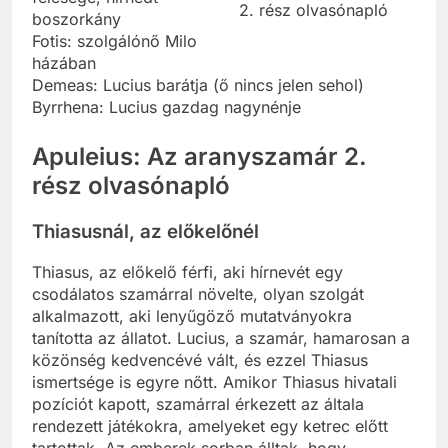
2. rész olvasónapló
boszorkány
Fotis: szolgálónő Milo
házában
Demeas: Lucius barátja (ő nincs jelen sehol)
Byrrhena: Lucius gazdag nagynénje
Apuleius: Az aranyszamár 2.
rész olvasónapló
Thiasusnál, az előkelőnél
Thiasus, az előkelő férfi, aki hírnevét egy
csodálatos szamárral növelte, olyan szolgát
alkalmazott, aki lenyűgöző mutatványokra
tanította az állatot. Lucius, a szamár, hamarosan a
közönség kedvencévé vált, és ezzel Thiasus
ismertsége is egyre nőtt. Amikor Thiasus hivatali
pozíciót kapott, szamárral érkezett az általa
rendezett játékokra, amelyeket egy ketrec előtt