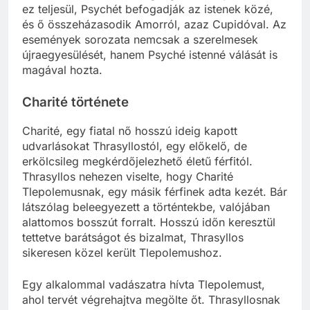
ez teljesül, Psychét befogadják az istenek közé,
és ő összeházasodik Amorról, azaz Cupidóval. Az
események sorozata nemcsak a szerelmesek
újraegyesülését, hanem Psyché istenné válását is
magával hozta.
Charité története
Charité, egy fiatal nő hosszú ideig kapott
udvarlásokat Thrasyllostól, egy előkelő, de
erkölcsileg megkérdőjelezhető életű férfitól.
Thrasyllos nehezen viselte, hogy Charité
Tlepolemusnak, egy másik férfinek adta kezét. Bár
látszólag beleegyezett a történtekbe, valójában
alattomos bosszút forralt. Hosszú időn keresztül
tettetve barátságot és bizalmat, Thrasyllos
sikeresen közel került Tlepolemushoz.
Egy alkalommal vadászatra hívta Tlepolemust,
ahol tervét végrehajtva megölte őt. Thrasyllosnak