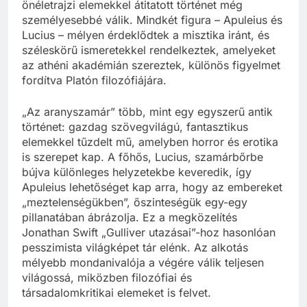
önéletrajzi elemekkel átitatott történet még
személyesebbé válik. Mindkét figura – Apuleius és
Lucius – mélyen érdeklődtek a misztika iránt, és
széleskörű ismeretekkel rendelkeztek, amelyeket
az athéni akadémián szereztek, különös figyelmet
fordítva Platón filozófiájára.
„Az aranyszamár” több, mint egy egyszerű antik
történet: gazdag szövegvilágú, fantasztikus
elemekkel tűzdelt mű, amelyben horror és erotika
is szerepet kap. A főhős, Lucius, szamárbőrbe
bújva különleges helyzetekbe keveredik, így
Apuleius lehetőséget kap arra, hogy az embereket
„meztelenségükben”, őszinteségük egy-egy
pillanatában ábrázolja. Ez a megközelítés
Jonathan Swift „Gulliver utazásai”-hoz hasonlóan
pesszimista világképet tár elénk. Az alkotás
mélyebb mondanivalója a végére válik teljesen
világossá, miközben filozófiai és
társadalomkritikai elemeket is felvet.