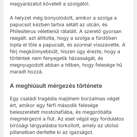
magyarázatot követelt a szolgától.
A helyzet még bonyolódott, amikor a szolga a
papucsot kézben tartva sétált az utcán, és
Philesiterus véletlenül rátalált. A szerető gyorsan
reagált: azt állította, hogy a szolga a fürdőben
lopta el tőle a papucsát, és azonnal visszavette. A
férj megkönnyebbült, hiszen úgy érezte, hogy a
történtek nem fenyegetik házasságát, és
megnyugodott abban a hitben, hogy felesége hű
maradt hozzá.
A meghiúsult mérgezés története
Egy családi tragédia majdnem borzalmas véget
ért, amikor egy férfi második felesége
beleszeretett mostohafiába, és megpróbálta
megmérgezni a fiút. Az eset végül egy fordulatos
bírósági tárgyalásba torkollott, amely az utolsó
pillanatban derítette ki az igazságot.