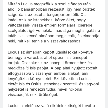
Miután Lucius megszökik a színi előadás után,
ahol jó bánásmódban részesült, így nem őrizték
szigorúan, az estét a tengerparton tölti. Ott
imádkozik az istenekhez, kérve őket, hogy
változtassák vissza emberi formájára, cserébe
szolgálatot ígérve nekik. Imádsága meghallgatásra
talál: Isis istennő álmában megjelenik, és elmondja
neki, mit kell tennie a visszaváltozáshoz.
Lucius az álmában kapott utasításokat követve
bemegy a városba, ahol éppen Isis ünnepét
tartják. Csatlakozik az ünnepi körmenethez és
megközelíti Isis papját. A pap által nyújtott rózsát
elfogyasztva visszanyeri emberi alakját, ami
lenyűgözi a környezetét. Ezt követően Lucius
életét Isis és Osiris isteneknek szenteli, és vagyoni
helyzetét is rendezni tudja, mivel rokonai
visszaadják neki örökségét.
Lucius hitéletéhez való elkötelezettségét tovább