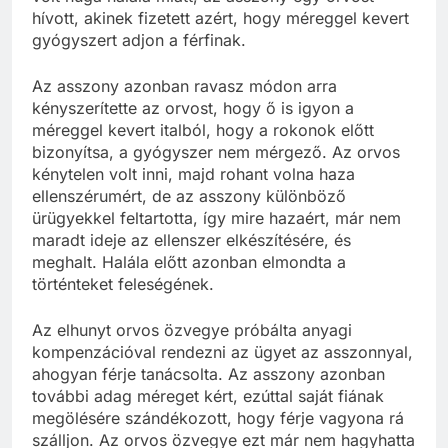
hívott, akinek fizetett azért, hogy méreggel kevert
gyógyszert adjon a férfinak.
Az asszony azonban ravasz módon arra
kényszerítette az orvost, hogy ő is igyon a
méreggel kevert italból, hogy a rokonok előtt
bizonyítsa, a gyógyszer nem mérgező. Az orvos
kénytelen volt inni, majd rohant volna haza
ellenszérumért, de az asszony különböző
ürügyekkel feltartotta, így mire hazaért, már nem
maradt ideje az ellenszer elkészítésére, és
meghalt. Halála előtt azonban elmondta a
történteket feleségének.
Az elhunyt orvos özvegye próbálta anyagi
kompenzációval rendezni az ügyet az asszonnyal,
ahogyan férje tanácsolta. Az asszony azonban
további adag méreget kért, ezúttal saját fiának
megölésére szándékozott, hogy férje vagyona rá
szálljon. Az orvos özvegye ezt már nem hagyhatta