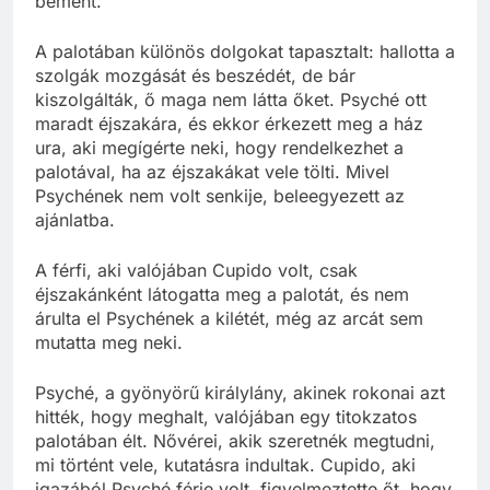
bement.
A palotában különös dolgokat tapasztalt: hallotta a
szolgák mozgását és beszédét, de bár
kiszolgálták, ő maga nem látta őket. Psyché ott
maradt éjszakára, és ekkor érkezett meg a ház
ura, aki megígérte neki, hogy rendelkezhet a
palotával, ha az éjszakákat vele tölti. Mivel
Psychének nem volt senkije, beleegyezett az
ajánlatba.
A férfi, aki valójában Cupido volt, csak
éjszakánként látogatta meg a palotát, és nem
árulta el Psychének a kilétét, még az arcát sem
mutatta meg neki.
Psyché, a gyönyörű királylány, akinek rokonai azt
hitték, hogy meghalt, valójában egy titokzatos
palotában élt. Nővérei, akik szeretnék megtudni,
mi történt vele, kutatásra indultak. Cupido, aki
igazából Psyché férje volt, figyelmeztette őt, hogy