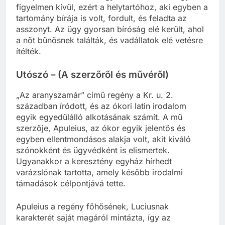
figyelmen kívül, ezért a helytartóhoz, aki egyben a
tartomány bírája is volt, fordult, és feladta az
asszonyt. Az ügy gyorsan bíróság elé került, ahol
a nőt bűnösnek találták, és vadállatok elé vetésre
ítélték.
Utószó – (A szerzőről és művéről)
„Az aranyszamár” című regény a Kr. u. 2.
században íródott, és az ókori latin irodalom
egyik egyedülálló alkotásának számít. A mű
szerzője, Apuleius, az ókor egyik jelentős és
egyben ellentmondásos alakja volt, akit kiváló
szónokként és ügyvédként is elismertek.
Ugyanakkor a keresztény egyház hírhedt
varázslónak tartotta, amely később irodalmi
támadások célpontjává tette.
Apuleius a regény főhősének, Luciusnak
karakterét saját magáról mintázta, így az