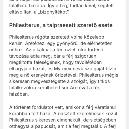
található házába. Így a férj, tudtán kívül, segített
eltávolítani a „bizonyítékot”.
Philesiterus, a talpraesett szerető esete
Philesiterus régóta szeretett volna közelebb
kerülni Aretéhez, egy gyönyörű, de elérhetetlen
nőhöz. Az alkalmat a férj üzleti útra történő
távozása adta meg, bár a férj szigorúan
megtiltotta feleségének, hogy távollétében
elhagyja a házat, és Myrmex nevű szolgáját bízta
meg a nő erényének őrizetével. Philesiterus mégis
sikeresen megvesztegette a szolgát, így titkos
találkozókra kerülhetett sor Aretéval a férj
házában.
A történet fordulatot vett, amikor a férj váratlanul
korábban tért haza. A riasztott szerelmesek közül
Philesiterus sikeresen elmenekült, de sietségében
otthagyta a papucsát, amit a férj megtalált. A férj