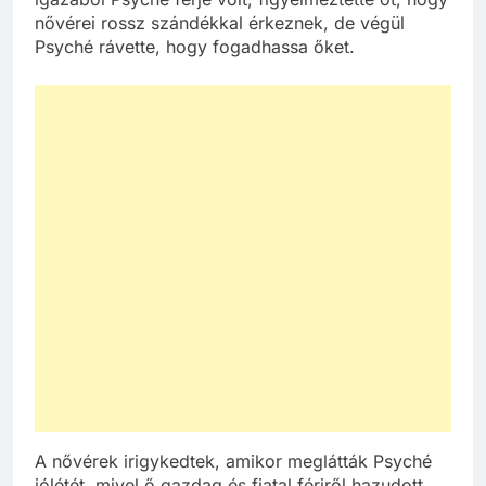
nővérei rossz szándékkal érkeznek, de végül
Psyché rávette, hogy fogadhassa őket.
A nővérek irigykedtek, amikor meglátták Psyché
jólétét, mivel ő gazdag és fiatal férjről hazudott