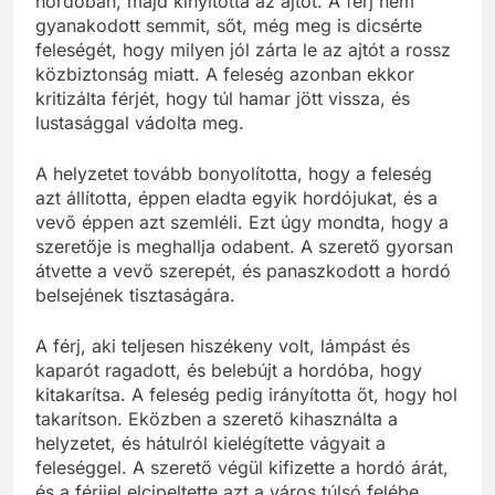
hordóban, majd kinyitotta az ajtót. A férj nem
gyanakodott semmit, sőt, még meg is dicsérte
feleségét, hogy milyen jól zárta le az ajtót a rossz
közbiztonság miatt. A feleség azonban ekkor
kritizálta férjét, hogy túl hamar jött vissza, és
lustasággal vádolta meg.
A helyzetet tovább bonyolította, hogy a feleség
azt állította, éppen eladta egyik hordójukat, és a
vevő éppen azt szemléli. Ezt úgy mondta, hogy a
szeretője is meghallja odabent. A szerető gyorsan
átvette a vevő szerepét, és panaszkodott a hordó
belsejének tisztaságára.
A férj, aki teljesen hiszékeny volt, lámpást és
kaparót ragadott, és belebújt a hordóba, hogy
kitakarítsa. A feleség pedig irányította őt, hogy hol
takarítson. Eközben a szerető kihasználta a
helyzetet, és hátulról kielégítette vágyait a
feleséggel. A szerető végül kifizette a hordó árát,
és a férjjel elcipeltette azt a város túlsó felébe