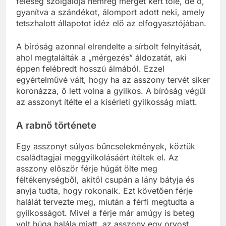
feleség szolgálója nemrég mérget kért tőle, de ő,
gyanítva a szándékot, álomport adott neki, amely
tetszhalott állapotot idéz elő az elfogyasztójában.
A bíróság azonnal elrendelte a sírbolt felnyitását,
ahol megtalálták a „mérgezés” áldozatát, aki
éppen felébredt hosszú álmából. Ezzel
egyértelművé vált, hogy ha az asszony tervét siker
koronázza, ő lett volna a gyilkos. A bíróság végül
az asszonyt ítélte el a kísérleti gyilkosság miatt.
A rabnő története
Egy asszonyt súlyos bűncselekmények, köztük
családtagjai meggyilkolásáért ítéltek el. Az
asszony először férje húgát ölte meg
féltékenységből, akitől csupán a lány bátyja és
anyja tudta, hogy rokonaik. Ezt követően férje
halálát tervezte meg, miután a férfi megtudta a
gyilkosságot. Mivel a férje már amúgy is beteg
volt húga halála miatt, az asszony egy orvost