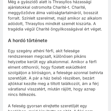
Még a gyászidő alatt is Thrasyllos házassági
ajánlatokkal ostromolta Charité-t. Charité,
meggyőződve álma valóságtartalmáról, bosszút
forralt. Színlelt szerelmet, majd amikor az alkalom
adódott, Thrasyllos mindkét szemét kiszúrta. A
tragédia végül Charité öngyilkosságával ért véget.
A hordó története
Egy szegény athéni férfi, akit felesége
rendszeresen megcsalt, különösen pikáns
helyzetbe került egy alkalommal. Amikor a férfi
elment otthonról, hogy fizetett esküdtként
szolgáljon a bíróságon, a felesége azonnal behívta
szeretőjét. A pár a ház belső részében, bezárt
ajtókkal kezdte meg a tiltott találkozót, ám a férj
váratlanul visszatért, miután rájött, hogy aznap
nincs ítélkezés.
A feleség gyorsan elrejtette szeretőjét egy