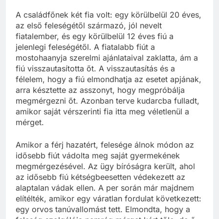
A családfőnek két fia volt: egy körülbelül 20 éves,
az első feleségétől származó, jól nevelt
fiatalember, és egy körülbelül 12 éves fiú a
jelenlegi feleségétől. A fiatalabb fiút a
mostohaanyja szerelmi ajánlataival zaklatta, ám a
fiú visszautasította őt. A visszautasítás és a
félelem, hogy a fiú elmondhatja az esetet apjának,
arra késztette az asszonyt, hogy megpróbálja
megmérgezni őt. Azonban terve kudarcba fulladt,
amikor saját vérszerinti fia itta meg véletlenül a
mérget.
Amikor a férj hazatért, felesége álnok módon az
idősebb fiút vádolta meg saját gyermekének
megmérgezésével. Az ügy bíróságra került, ahol
az idősebb fiú kétségbeesetten védekezett az
alaptalan vádak ellen. A per során már majdnem
elítélték, amikor egy váratlan fordulat következett:
egy orvos tanúvallomást tett. Elmondta, hogy a