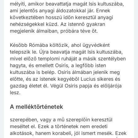
mélyíti, amikor beavattatja magát Isis kultuszába,
ami jelentős anyagi áldozatokkal jár. Ennek
következtében hosszú időn keresztül anyagi
nehézségekkel küzd. Az istennő gyakran
megjelenik álmaiban, próbára téve őt.
Később Rómába költözik, ahol ügyvédként
telepszik le. Újra beavatja magát Isis kultuszába,
mivel előző templomi ruháját a másik szentélyben
hagyta, és emellett Osiris, a legfőbb isten
kultuszába is belép. Osiris álmában jelenik meg
előtte, és az istenek kegyéből Lucius sikeres és
gazdag életet él. Végül Osiris papja és előljárója
lesz.
A melléktörténetek
szerepében, vagy a mű szereplőin keresztül
meséltet el. Ezek a történetek nem eredeti
alkotások, hanem korabeli, jól ismert mesék. Ezek