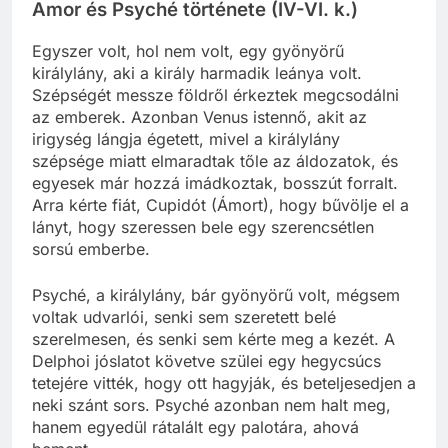
Amor és Psyché története (IV-VI. k.)
Egyszer volt, hol nem volt, egy gyönyörű
királylány, aki a király harmadik leánya volt.
Szépségét messze földről érkeztek megcsodálni
az emberek. Azonban Venus istennő, akit az
irigység lángja égetett, mivel a királylány
szépsége miatt elmaradtak tőle az áldozatok, és
egyesek már hozzá imádkoztak, bosszút forralt.
Arra kérte fiát, Cupidót (Ámort), hogy bűvölje el a
lányt, hogy szeressen bele egy szerencsétlen
sorsú emberbe.
Psyché, a királylány, bár gyönyörű volt, mégsem
voltak udvarlói, senki sem szeretett belé
szerelmesen, és senki sem kérte meg a kezét. A
Delphoi jóslatot követve szülei egy hegycsúcs
tetejére vitték, hogy ott hagyják, és beteljesedjen a
neki szánt sors. Psyché azonban nem halt meg,
hanem egyedül rátalált egy palotára, ahová