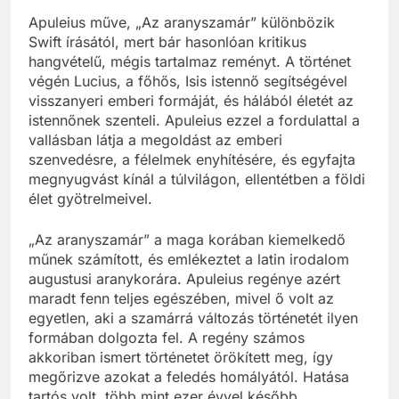
Apuleius műve, „Az aranyszamár” különbözik
Swift írásától, mert bár hasonlóan kritikus
hangvételű, mégis tartalmaz reményt. A történet
végén Lucius, a főhős, Isis istennő segítségével
visszanyeri emberi formáját, és hálából életét az
istennőnek szenteli. Apuleius ezzel a fordulattal a
vallásban látja a megoldást az emberi
szenvedésre, a félelmek enyhítésére, és egyfajta
megnyugvást kínál a túlvilágon, ellentétben a földi
élet gyötrelmeivel.
„Az aranyszamár” a maga korában kiemelkedő
műnek számított, és emlékeztet a latin irodalom
augustusi aranykorára. Apuleius regénye azért
maradt fenn teljes egészében, mivel ő volt az
egyetlen, aki a szamárrá változás történetét ilyen
formában dolgozta fel. A regény számos
akkoriban ismert történetet örökített meg, így
megőrizve azokat a feledés homályától. Hatása
tartós volt, több mint ezer évvel később