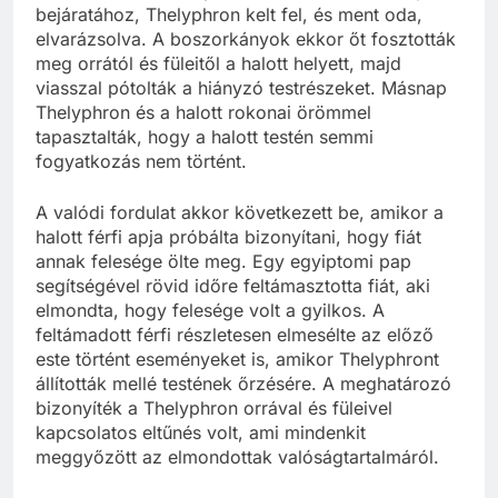
bejáratához, Thelyphron kelt fel, és ment oda,
elvarázsolva. A boszorkányok ekkor őt fosztották
meg orrától és füleitől a halott helyett, majd
viasszal pótolták a hiányzó testrészeket. Másnap
Thelyphron és a halott rokonai örömmel
tapasztalták, hogy a halott testén semmi
fogyatkozás nem történt.
A valódi fordulat akkor következett be, amikor a
halott férfi apja próbálta bizonyítani, hogy fiát
annak felesége ölte meg. Egy egyiptomi pap
segítségével rövid időre feltámasztotta fiát, aki
elmondta, hogy felesége volt a gyilkos. A
feltámadott férfi részletesen elmesélte az előző
este történt eseményeket is, amikor Thelyphront
állították mellé testének őrzésére. A meghatározó
bizonyíték a Thelyphron orrával és füleivel
kapcsolatos eltűnés volt, ami mindenkit
meggyőzött az elmondottak valóságtartalmáról.