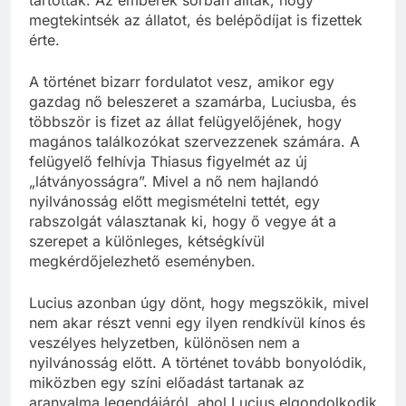
tartottak. Az emberek sorban álltak, hogy
megtekintsék az állatot, és belépődíjat is fizettek
érte.
A történet bizarr fordulatot vesz, amikor egy
gazdag nő beleszeret a szamárba, Luciusba, és
többször is fizet az állat felügyelőjének, hogy
magános találkozókat szervezzenek számára. A
felügyelő felhívja Thiasus figyelmét az új
„látványosságra”. Mivel a nő nem hajlandó
nyilvánosság előtt megismételni tettét, egy
rabszolgát választanak ki, hogy ő vegye át a
szerepet a különleges, kétségkívül
megkérdőjelezhető eseményben.
Lucius azonban úgy dönt, hogy megszökik, mivel
nem akar részt venni egy ilyen rendkívül kínos és
veszélyes helyzetben, különösen nem a
nyilvánosság előtt. A történet tovább bonyolódik,
miközben egy színi előadást tartanak az
aranyalma legendájáról, ahol Lucius elgondolkodik