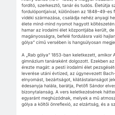
fordító, szerkesztő, tanár és tudós. Életútj
fordulópontjaival, különösen az 1848–49-es
vidéki származása, családja nehéz anyagi he
élete mind-mind nyomot hagyott költészetén. 
hamar az irodalmi élet központjába került, 
magányosságra, befelé fordulásra való hajlam
gólya” című versében is hangsúlyosan megjel
A „Rab gólya” 1853-ban keletkezett, amikor 
gimnázium tanáraként dolgozott. Ezekben a
érezte magát: a pesti irodalmi élet pezsgésétő
leverése utáni évtized, az úgynevezett Bach
elnyomást, bezártságot, kilátástalanságot jel
édesanyja halála, barátja, Petőfi Sándor elves
bizonytalanság. A vers keletkezésének hátte
egyaránt meghúzódnak, melyek a mű atmoszfé
gólya a költői önreflexió, az elzártság, és 