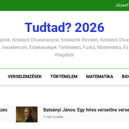
József
Csokonai Vitéz Mi
Csokonai Vit
József A
József
Tudtad? 2026
Csokonai Vitéz Mi
Csokonai Vit
József A
plók, Kötelező Olvasmányok, Kötelezők Röviden, Kötelező Ol
József
 Verselemzés, Érdekességek Történelem, Fizika, Matemetika, És
Világából.
VERSELEMZÉSEK
TÖRTÉNELEM
MATEMATIKA
BIO
: Egy híres verselőre verselemzés
József Att
4 Hét Ezelőtt