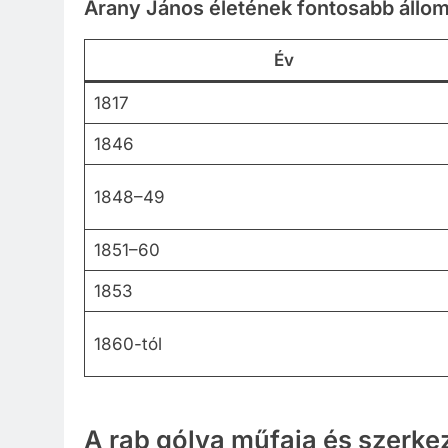
Arany János életének fontosabb állom
Év
1817
1846
1848–49
1851–60
1853
1860-tól
A rab gólya műfaja és szerkez