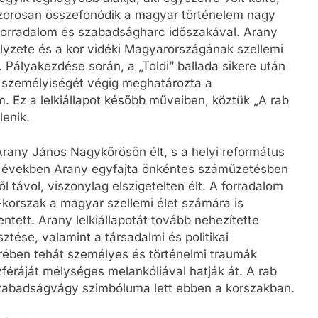
a szorosan összefonódik a magyar történelem nagy
 forradalom és szabadságharc időszakával. Arany
lyzete és a kor vidéki Magyarországának szellemi
Pályakezdése során, a „Toldi” ballada sikere után
de személyiségét végig meghatározta a
. Ez a lelkiállapot később műveiben, köztük „A rab
enik.
Arany János Nagykőrösön élt, s a helyi református
z években Arany egyfajta önkéntes száműzetésben
l távol, viszonylag elszigetelten élt. A forradalom
-korszak a magyar szellemi élet számára is
entett. Arany lelkiállapotát tovább nehezítette
ztése, valamint a társadalmi és politikai
rében tehát személyes és történelmi traumák
ráját mélységes melankóliával hatják át. A rab
a szabadságvágy szimbóluma lett ebben a korszakban.