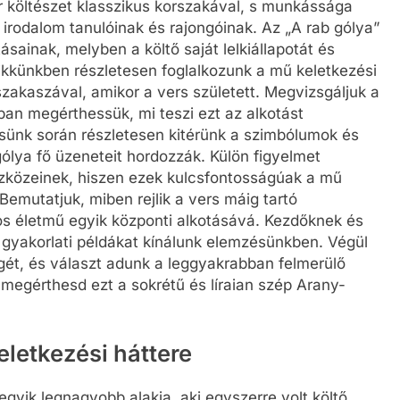
 költészet klasszikus korszakával, s munkássága
irodalom tanulóinak és rajongóinak. Az „A rab gólya”
ásainak, melyben a költő saját lelkiállapotát és
 Cikkünkben részletesen foglalkozunk a mű keletkezési
zakaszával, amikor a vers született. Megvizsgáljuk a
bban megérthessük, mi teszi ezt az alkotást
sünk során részletesen kitérünk a szimbólumok és
lya fő üzeneteit hordozzák. Külön figyelmet
szközeinek, hiszen ezek kulcsfontosságúak a mű
emutatjuk, miben rejlik a vers máig tartó
nos életmű egyik központi alkotásává. Kezdőknek és
gyakorlati példákat kínálunk elemzésünkben. Végül
gét, és választ adunk a leggyakrabban felmerülő
megérthesd ezt a sokrétű és líraian szép Arany-
eletkezési háttere
yik legnagyobb alakja, aki egyszerre volt költő,