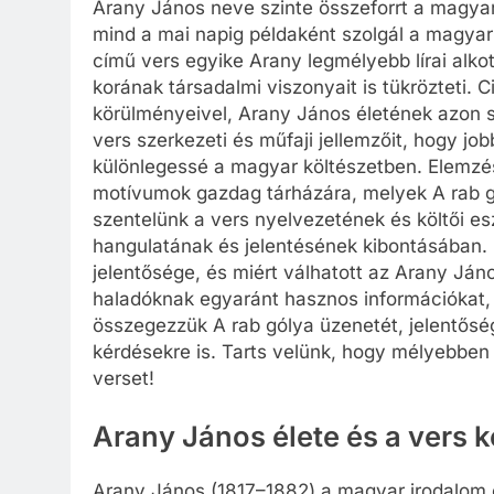
Arany János neve szinte összeforrt a magyar
mind a mai napig példaként szolgál a magyar 
című vers egyike Arany legmélyebb lírai alkot
korának társadalmi viszonyait is tükrözteti.
körülményeivel, Arany János életének azon s
vers szerkezeti és műfaji jellemzőit, hogy jo
különlegessé a magyar költészetben. Elemzé
motívumok gazdag tárházára, melyek A rab gó
szentelünk a vers nyelvezetének és költői e
hangulatának és jelentésének kibontásában. B
jelentősége, és miért válhatott az Arany Já
haladóknak egyaránt hasznos információkat, 
összegezzük A rab gólya üzenetét, jelentősé
kérdésekre is. Tarts velünk, hogy mélyebben 
verset!
Arany János élete és a vers k
Arany János (1817–1882) a magyar irodalom eg