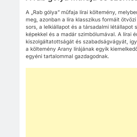
A „Rab gólya” műfaja lírai költemény, melybe
meg, azonban a líra klasszikus formáit ötvöz
sors, a lelkiállapot és a társadalmi létállapo
képekkel és a madár szimbólumával. A lírai én
kiszolgáltatottságát és szabadságvágyát, így
a költemény Arany lírájának egyik kiemelkedő
egyéni tartalommal gazdagodnak.