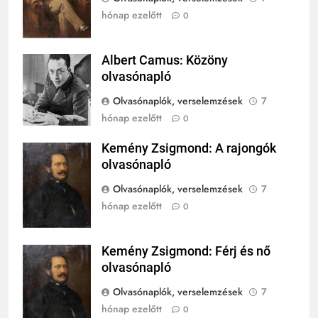
TÖRTÉNELEM ÉRDEKESSÉGEK
hónap ezelőtt
0
243
A középkor titkai: Mi rejtőzött a
Albert Camus: Közöny
Albert Camus
várak falai mögött?
olvasónapló
MIKOR VOLT?
Olvasónaplók, verselemzések
7
TÖRTÉNELEM ÉRDEKESSÉGEK
hónap ezelőtt
0
244
Kemény Zsigmond: A rajongók
Mikor volt a római birodalom
Kemény
olvasónapló
bukása, és mi történt utána?
Zsigmond
MIKOR VOLT?
Olvasónaplók, verselemzések
7
TÖRTÉNELEM ÉRDEKESSÉGEK
hónap ezelőtt
0
1
Ki volt Zeusz?
Kemény Zsigmond: Férj és nő
Kemény
olvasónapló
Zsigmond
KIK VOLTAK?
TÖRTÉNELEM ÉRDEKESSÉGEK
Olvasónaplók, verselemzések
7
hónap ezelőtt
0
408