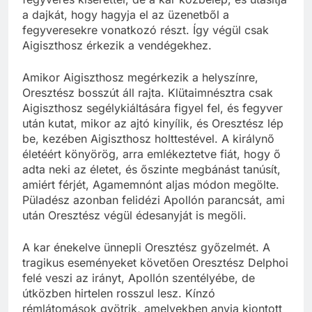
a dajkát, hogy hagyja el az üzenetből a
fegyveresekre vonatkozó részt. Így végül csak
Aigiszthosz érkezik a vendégekhez.
Amikor Aigiszthosz megérkezik a helyszínre,
Oresztész bosszút áll rajta. Klütaimnésztra csak
Aigiszthosz segélykiáltására figyel fel, és fegyver
után kutat, mikor az ajtó kinyílik, és Oresztész lép
be, kezében Aigiszthosz holttestével. A királynő
életéért könyörög, arra emlékeztetve fiát, hogy ő
adta neki az életet, és őszinte megbánást tanúsít,
amiért férjét, Agamemnónt aljas módon megölte.
Püladész azonban felidézi Apollón parancsát, ami
után Oresztész végül édesanyját is megöli.
A kar énekelve ünnepli Oresztész győzelmét. A
tragikus eseményeket követően Oresztész Delphoi
felé veszi az irányt, Apollón szentélyébe, de
útközben hirtelen rosszul lesz. Kínzó
rémlátomások gyötrik, amelyekben anyja kiontott