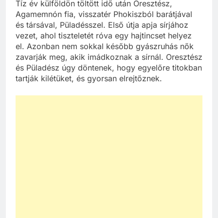
Tíz év külföldön töltött idő után Oresztész,
Agamemnón fia, visszatér Phokiszból barátjával
és társával, Püladésszel. Első útja apja sírjához
vezet, ahol tiszteletét róva egy hajtincset helyez
el. Azonban nem sokkal később gyászruhás nők
zavarják meg, akik imádkoznak a sírnál. Oresztész
és Püladész úgy döntenek, hogy egyelőre titokban
tartják kilétüket, és gyorsan elrejtőznek.