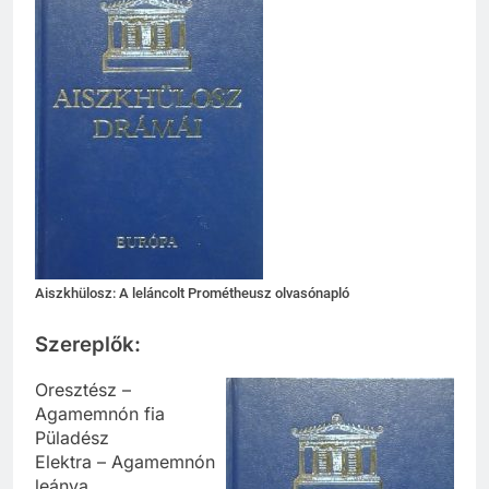
Aiszkhülosz: A leláncolt Prométheusz olvasónapló
Szereplők:
Oresztész –
Agamemnón fia
Püladész
Elektra – Agamemnón
leánya