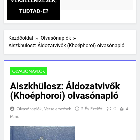
VERSELEMZÉSEK,
Ezelőtt
TUDTAD-E?
Kezdőoldal
Olvasónaplók
Aiszkhülosz: Áldozatvivők (Khoéphoroi) olvasónapló
OLVASÓNAPLÓK
Aiszkhülosz: Áldozatvivők
(Khoéphoroi) olvasónapló
0
Olvasónaplók, Verselemzések
2 Év Ezelőtt
4
Mins