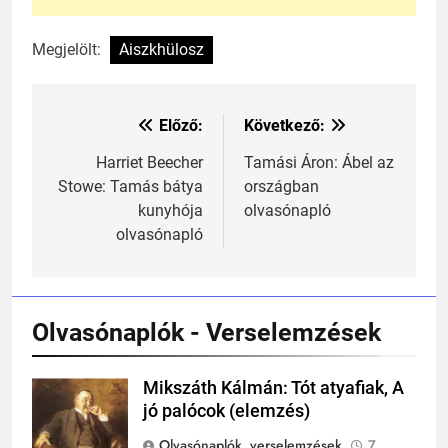
Megjelölt:
Aiszkhülosz
Előző:
Következő:
Bejegyzés
navigáció
Harriet Beecher
Tamási Áron: Ábel az
Stowe: Tamás bátya
országban
kunyhója
olvasónapló
olvasónapló
241
Ki találta fel a gőzgépet?
KI TALÁLTA FEL
TÖRTÉNELEM ÉRDEKESSÉGEK
Olvasónaplók - Verselemzések
242
Mikszáth Kálmán: Tót atyafiak, A
Mikszáth
Kik voltak a három királyok?
jó palócok (elemzés)
Kálmán
KIK VOLTAK?
Olvasónaplók, verselemzések
7