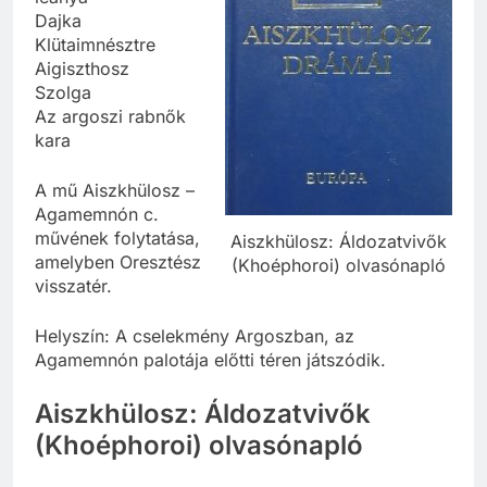
Dajka
Klütaimnésztre
Aigiszthosz
Szolga
Az argoszi rabnők
kara
A mű Aiszkhülosz –
Agamemnón c.
művének folytatása,
Aiszkhülosz: Áldozatvivők
amelyben Oresztész
(Khoéphoroi) olvasónapló
visszatér.
Helyszín: A cselekmény Argoszban, az
Agamemnón palotája előtti téren játszódik.
Aiszkhülosz: Áldozatvivők
(Khoéphoroi) olvasónapló