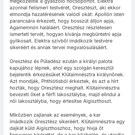
megközelítik a gyászoló nőcsoportot. Elektra
azonnal felismeri testvérét, Oresztészt, aki ekkor
elmondja hazatérésének valódi okát: Apollón isten
parancsára érkezett, hogy bosszút álljon apja,
Agamemnón haláláért. Oresztész részletesen
ismerteti tervét, hogyan kívánja megbüntetni apja
gyilkosait. Elektra szívből imádkozik testvére
sikeréért és annak tervei megvalósulásáért.
Oresztész és Püladész ezután a királyi palota
kapujához lépnek, ahol egy szolgán keresztül
bejelentik érkezésüket Klütaimnésztra királynőnek.
Azt mondják, Phthiótisból érkeztek, és azt a hírt
hozták, hogy Oresztész meghalt. Klütaimnésztra
bevezeti őket a férfi lakosztályba, majd elindul a
női lakosztályba, hogy értesítse Aigiszthoszt.
Miközben zajlanak az események, a kar
imádkozik Oresztész sikeréért. Klütaimnésztra egy
dajkát küld Aigiszthoszhoz, hogy hívja őt
fegyveres kísérettel, de a kar közbelép, és utasítja