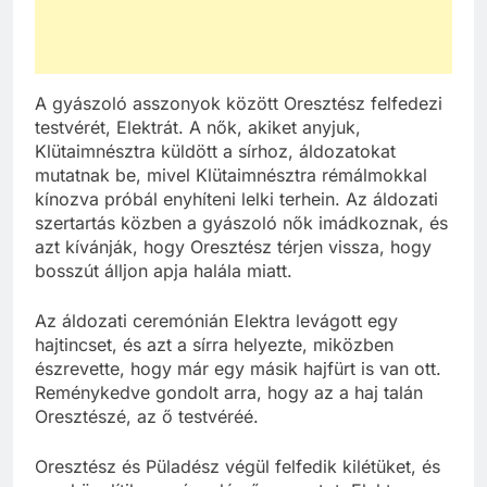
A gyászoló asszonyok között Oresztész felfedezi
testvérét, Elektrát. A nők, akiket anyjuk,
Klütaimnésztra küldött a sírhoz, áldozatokat
mutatnak be, mivel Klütaimnésztra rémálmokkal
kínozva próbál enyhíteni lelki terhein. Az áldozati
szertartás közben a gyászoló nők imádkoznak, és
azt kívánják, hogy Oresztész térjen vissza, hogy
bosszút álljon apja halála miatt.
Az áldozati ceremónián Elektra levágott egy
hajtincset, és azt a sírra helyezte, miközben
észrevette, hogy már egy másik hajfürt is van ott.
Reménykedve gondolt arra, hogy az a haj talán
Oresztészé, az ő testvéréé.
Oresztész és Püladész végül felfedik kilétüket, és