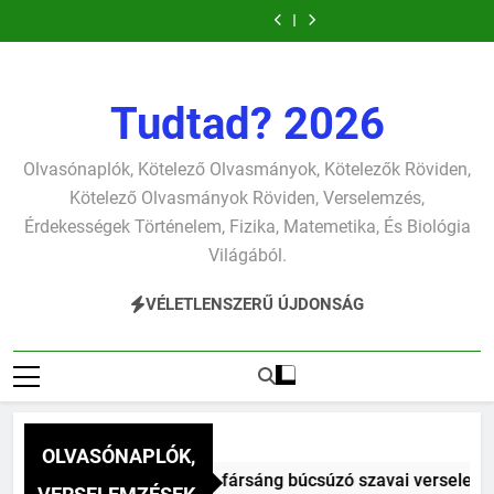
Csokonai Vitéz
József Attila: A
Ugrás
verselemzés
verselemzés
szonettje
búcsúzó szavai
Mihály: A
gyerekszemű élet-
József Attila: A
verselemzés
verselemzés
Dugonics oszlopa
tavon
a
gondolkodó
verselemzés
verselemzés
szonettje
tartalomra
verselemzés
Tudtad? 2026
Olvasónaplók, Kötelező Olvasmányok, Kötelezők Röviden,
Kötelező Olvasmányok Röviden, Verselemzés,
Érdekességek Történelem, Fizika, Matemetika, És Biológia
Világából.
VÉLETLENSZERŰ ÚJDONSÁG
OLVASÓNAPLÓK,
onai Vitéz Mihály: A fársáng búcsúzó szavai verselemzés