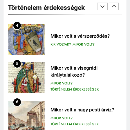
12. OSZTÁLY OLVASÓNAPLÓ
Történelem érdekességek
MIKOR VOLT?
9-12. OSZTÁLY OLVASÓNAPLÓ
TÖRTÉNELEM ÉRDEKESSÉGEK
410
4
Fekete István: Vuk olvasónapló
1-4. OSZTÁLY OLVASÓNAPLÓ
Mikor volt a vérszerződés?
3-4. OSZTÁLY OLVASÓNAPLÓ
KIK VOLTAK?
MIKOR VOLT?
411
Molnár Ferenc: A Pál utcai fiúk
5
Mikor volt a visegrádi
olvasónapló
királytalálkozó?
5. OSZTÁLY OLVASÓNAPLÓ
MIKOR VOLT?
OLVASÓNAPLÓK
TÖRTÉNELEM ÉRDEKESSÉGEK
1
Mikszáth Kálmán: Tót atyafiak,
6
A jó palócok (elemzés)
Mikor volt a nagy pesti árvíz?
ELEMZÉSEK-VERSELEMZÉS
MIKOR VOLT?
OLVASÓNAPLÓK
TÖRTÉNELEM ÉRDEKESSÉGEK
11