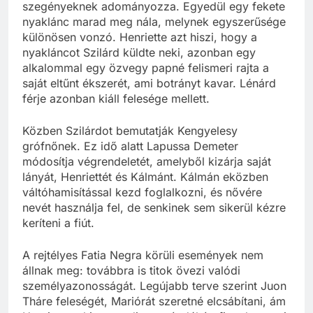
szegényeknek adományozza. Egyedül egy fekete
nyaklánc marad meg nála, melynek egyszerűsége
különösen vonzó. Henriette azt hiszi, hogy a
nyakláncot Szilárd küldte neki, azonban egy
alkalommal egy özvegy papné felismeri rajta a
saját eltűnt ékszerét, ami botrányt kavar. Lénárd
férje azonban kiáll felesége mellett.
Közben Szilárdot bemutatják Kengyelesy
grófnőnek. Ez idő alatt Lapussa Demeter
módosítja végrendeletét, amelyből kizárja saját
lányát, Henriettét és Kálmánt. Kálmán eközben
váltóhamisítással kezd foglalkozni, és nővére
nevét használja fel, de senkinek sem sikerül kézre
keríteni a fiút.
A rejtélyes Fatia Negra körüli események nem
állnak meg: továbbra is titok övezi valódi
személyazonosságát. Legújabb terve szerint Juon
Tháre feleségét, Mariórát szeretné elcsábítani, ám