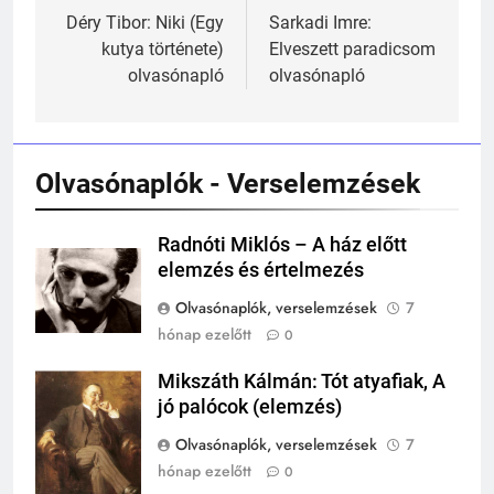
navigáció
Déry Tibor: Niki (Egy
Sarkadi Imre:
kutya története)
Elveszett paradicsom
241
olvasónapló
olvasónapló
Ki találta fel a gőzgépet?
KI TALÁLTA FEL
TÖRTÉNELEM ÉRDEKESSÉGEK
Olvasónaplók - Verselemzések
242
Kik voltak a három királyok?
Radnóti Miklós – A ház előtt
elemzés és értelmezés
KIK VOLTAK?
TÖRTÉNELEM ÉRDEKESSÉGEK
Olvasónaplók, verselemzések
7
hónap ezelőtt
0
243
A középkor titkai: Mi rejtőzött a
Mikszáth Kálmán: Tót atyafiak, A
Mikszáth
várak falai mögött?
jó palócok (elemzés)
Kálmán
MIKOR VOLT?
Olvasónaplók, verselemzések
7
TÖRTÉNELEM ÉRDEKESSÉGEK
hónap ezelőtt
0