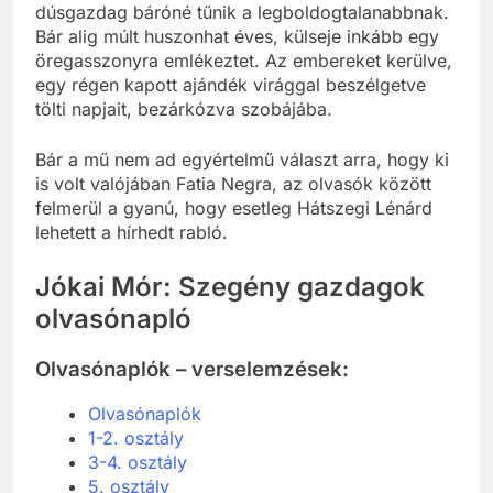
dúsgazdag báróné tűnik a legboldogtalanabbnak.
Bár alig múlt huszonhat éves, külseje inkább egy
öregasszonyra emlékeztet. Az embereket kerülve,
egy régen kapott ajándék virággal beszélgetve
tölti napjait, bezárkózva szobájába.
Bár a mű nem ad egyértelmű választ arra, hogy ki
is volt valójában Fatia Negra, az olvasók között
felmerül a gyanú, hogy esetleg Hátszegi Lénárd
lehetett a hírhedt rabló.
Jókai Mór: Szegény gazdagok
olvasónapló
Olvasónaplók – verselemzések:
Olvasónaplók
1-2. osztály
3-4. osztály
5. osztály