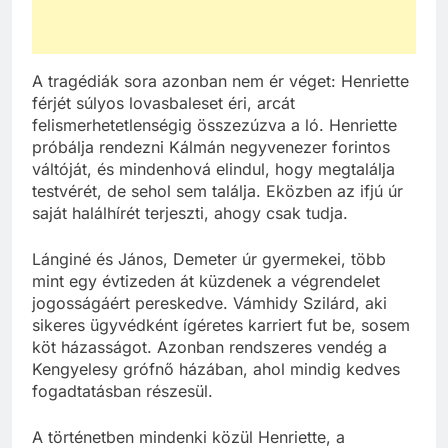
A tragédiák sora azonban nem ér véget: Henriette
férjét súlyos lovasbaleset éri, arcát
felismerhetetlenségig összezúzva a ló. Henriette
próbálja rendezni Kálmán negyvenezer forintos
váltóját, és mindenhová elindul, hogy megtalálja
testvérét, de sehol sem találja. Eközben az ifjú úr
saját halálhírét terjeszti, ahogy csak tudja.
Lánginé és János, Demeter úr gyermekei, több
mint egy évtizeden át küzdenek a végrendelet
jogosságáért pereskedve. Vámhidy Szilárd, aki
sikeres ügyvédként ígéretes karriert fut be, sosem
köt házasságot. Azonban rendszeres vendég a
Kengyelesy grófnő házában, ahol mindig kedves
fogadtatásban részesül.
A történetben mindenki közül Henriette, a