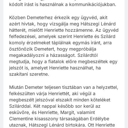
kódolt írást is használnak a kommunikációjukban.
Közben Demeterhez érkezik egy ügyvéd, akit
azért hívtak, hogy vizsgálja meg Hátszegi Lénárd
hátterét, mielőtt Henriette hozzámenne. Az ügyvéd
felfedezései, amelyek szerint Henriette és Szilárd
komoly érzelmeket táplálnak egymás iránt, arra
ösztönözik Demetert, hogy megpróbálja
megakadályozni a házasságot. Szilárdtól
megtudja, hogy a fiatalok előre megbeszéltek egy
jelszót is, amelyet Henriette használhat, ha
szakítani szeretne.
Miután Demeter teljesen tisztában van a helyzettel,
felkészülten várja Henriettét, aki végül a
megbeszélt jelszóval elszakít minden köteléket
Szilárddal. Két nappal később sor kerül az
esküvőre, és Henriette, Margit, valamint
Clementine kisasszony társaságában Erdélybe
utaznak, Hátszegi Lénárd birtokára. Ott Henriette