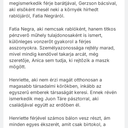
megismerkedik férje barátjával, Gerzson bácsival,
aki elsőként mesél neki a környék hírhedt
rablójáról, Fatia Negráról.
Fatia Negra, aki nemcsak rablóként, hanem titkos
pénzverő műhely tulajdonosaként is ismert,
különleges vonzerőt gyakorol a férjes
asszonyokra. Személyazonossága rejtély marad,
mivel mindig kendővel takarja arcát, még
szeretője, Anica sem tudja, ki rejtőzik a maszk
mögött.
Henriette, aki nem érzi magát otthonosan a
magasabb társadalmi körökben, inkább az
egyszerű emberek társaságát keresi. Ennek révén
ismerkedik meg Juon Táre pásztorral, aki
családjával együtt az erdőben él.
Henriette férjével számos bálon vesz részt, ám
minden egyes ékszerét, amit csak birtokol, a