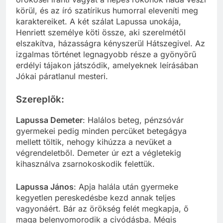
körül, és az író szatírikus humorral eleveníti meg
karaktereiket. A két szálat Lapussa unokája,
Henriett személye köti össze, aki szerelmétől
elszakítva, házasságra kényszerül Hátszegivel. Az
izgalmas történet legnagyobb része a gyönyörű
erdélyi tájakon játszódik, amelyeknek leírásában
Jókai páratlanul mesteri.
Szereplők:
Lapussa Demeter
: Halálos beteg, pénzsóvár
gyermekei pedig minden percüket betegágya
mellett töltik, nehogy kihúzza a nevüket a
végrendeletből. Demeter úr ezt a végletekig
kihasználva zsarnokoskodik felettük.
Lapussa János
: Apja halála után gyermeke
kegyetlen pereskedésbe kezd annak teljes
vagyonáért. Bár az örökség felét megkapja, ő
maga belenyomorodik a civódásba. Mégis