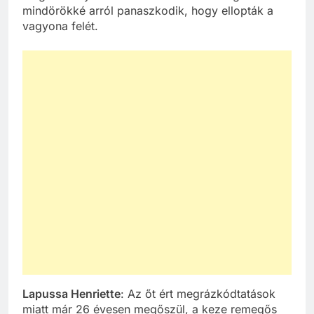
mindörökké arról panaszkodik, hogy ellopták a
vagyona felét.
Lapussa Henriette
: Az őt ért megrázkódtatások
miatt már 26 évesen megőszül, a keze remegős