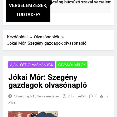
ai Vitéz Mihály: A fársáng búcsúzó szavai verselemzés
VERSELEMZÉSEK,
előtt
TUDTAD-E?
Kezdőoldal
Olvasónaplók
Jókai Mór: Szegény gazdagok olvasónapló
AJÁNLOTT OLVASMÁNYOK
OLVASÓNAPLÓK
Jókai Mór: Szegény
gazdagok olvasónapló
0
Olvasónaplók, Verselemzések
2 Év Ezelőtt
12
Mins