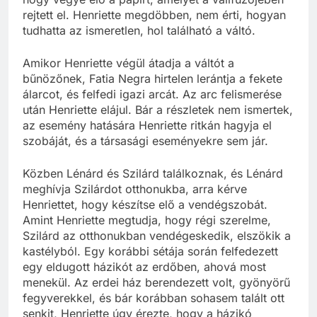
rejtett el. Henriette megdöbben, nem érti, hogyan
tudhatta az ismeretlen, hol található a váltó.
Amikor Henriette végül átadja a váltót a
bűnözőnek, Fatia Negra hirtelen lerántja a fekete
álarcot, és felfedi igazi arcát. Az arc felismerése
után Henriette elájul. Bár a részletek nem ismertek,
az esemény hatására Henriette ritkán hagyja el
szobáját, és a társasági eseményekre sem jár.
Közben Lénárd és Szilárd találkoznak, és Lénárd
meghívja Szilárdot otthonukba, arra kérve
Henriettet, hogy készítse elő a vendégszobát.
Amint Henriette megtudja, hogy régi szerelme,
Szilárd az otthonukban vendégeskedik, elszökik a
kastélyból. Egy korábbi sétája során felfedezett
egy eldugott házikót az erdőben, ahová most
menekül. Az erdei ház berendezett volt, gyönyörű
fegyverekkel, és bár korábban sohasem talált ott
senkit, Henriette úgy érezte, hogy a házikó