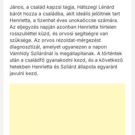
János, a család kapzsi tagja, Hátszegi Lénárd
bárót hozza a családba, akit ideális jelöltnek tart
Henrietta, a tizenhat éves unokaöccse számára.
Az eljegyzés napján azonban Henrietta hirtelen
rosszulléttel küzd, és orvosi segítségre van
szüksége. Az orvos rézoldat-mérgezést
diagnosztizál, amelyet ugyanezen a napon
Vámhidy Szilárdnál is megállapítanak. A történtek
után a családfő gyanakodni kezd, és a következő
hetekben Henrietta és Szilárd állapota egyaránt
javulni kezd.