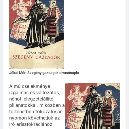
Jókai Mór: Szegény gazdagok olvasónapló
A mű cselekménye
izgalmas és változatos,
néhol lélegzetelállító
pillanatokkal, miközben a
történetben fokozatosan
nyomon követhetjük az
író arisztokráciához