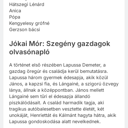
Hátszegi Lénárd
Anica
Pópa
Kengyelesy grófné
Gerzson bácsi
Jókai Mór: Szegény gazdagok
olvasónapló
A történet első részében Lapussa Demeter, a
gazdag öregúr és családja kerül bemutatásra.
Lapussa három gyermek édesapja, akik közül
János, a kapzsi fia, és Lángainé, a szigorú özvegy
lánya, állnak a középpontban. János mellett
Lángainé sem tűri el édesapja állandó
piszkálódásait. A család harmadik tagja, aki
tragikus autóbalesetben vesztette életét, két
unokáját, Henriettát és Kálmánt hagyta hátra, akik
Lapussa gondoskodása alatt nevelkednek.