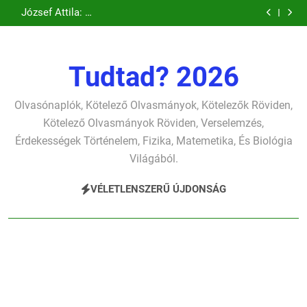
Csokonai Vitéz
József Attila: A
Ugrás
verselemzés
verselemzés
szonettje
búcsúzó szavai
Mihály: A
gyerekszemű élet-
József Attila: A
verselemzés
verselemzés
Dugonics oszlopa
tavon
a
gondolkodó
verselemzés
verselemzés
szonettje
tartalomra
verselemzés
Tudtad? 2026
Olvasónaplók, Kötelező Olvasmányok, Kötelezők Röviden,
Kötelező Olvasmányok Röviden, Verselemzés,
Érdekességek Történelem, Fizika, Matemetika, És Biológia
Világából.
VÉLETLENSZERŰ ÚJDONSÁG