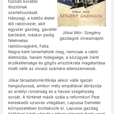
fűződő korábbi
illúzióinak
szertefoszlását.
Hátszegi, a kettős életet
élő rablóvezér, akit
egyszer gazdag, gavallér
Jókai Mór: Szegény
báróként, máskor pedig
gazdagok olvasónapló
félelmetes
rablólovagként, Fatia
Negra-ként ismerhetünk meg, nemcsak a rabló
életmódja, hanem hidegsége, a közügyek iránti
érzéketlensége és gőgös arisztokrata magatartása
miatt válik az olvasó számára ellenszenvessé.
Jókai társadalomkritikája akkor válik igazán
hangsúlyossá, amikor mély empátiával ábrázolja
az erdélyi románság és a havasi szegénység
sorsát. A történet másik szála a reformkori Pest
kereskedő-uzsorás világában, Lapussa Demeter
környezetében bontakozik ki. Lapussa gazdag
örökösei iránti vágyát a népes rokonok hada veszi