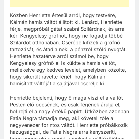
Közben Henriette értesül arról, hogy testvére,
Kálmán hamis váltót állított ki. Lénárd, Henriette
férje, megpróbál gátat szabni Szilárdnak, és arra
kéri Kengyelesy grófnőt, hogy ne fogadja többé
Szilárdot otthonában. Cserébe kifizeti a grófnő
tartozását, és átadja neki a pénzről szóló nyugtát.
Henriette hazatérve arról számol be, hogy
Kengyelesy grófnő el is küldte a hamis váltót,
mellékelve egy kedves levelet, amelyben közölte,
hogy sikerült rávette férjét, hogy Kálmán
hamisított váltóját a sajátjával cserélje ki.
Henriette bejelenti, hogy ő maga viszi el a váltót
Pesten élő öccsének, és csak férjének árulja el,
hol rejti el a nagy értékű papírt. Útközben azonban
Fatia Negra támadja meg, aki követeli tőle a
negyvenezer forintos váltót. Henriette próbálkozik
hazugsággal, de Fatia Negra arra kényszeríti,
hogy vegye elő a papírt, amelyet a vállfűzőjében