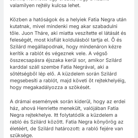
valamilyen rejtély kulcsa lehet.
Közben a hatóságok és a helyiek Fatia Negra után
kutatnak, mivel mindenki meg akar szabadulni
tőle. Juon Tháre, aki miatta veszítette el látását és
feleségét, most kisfiát koldulásból tartja el. Ő és
Szilárd megállapodnak, hogy mindenáron kézre
kerítik a rablót és végeznek vele. A végső
összecsapásra éjszaka kerül sor, amikor Szilárd
karddal száll szembe Fatia Negrával, aki a
sötétségből lép elő. A küzdelem során Szilárd
megsebesíti a rablót, majd követi őt rejtekhelyéig,
hogy megakadályozza a szökését.
A drámai események során kiderül, hogy az erdei
ház, ahová Henriette menekült, valójában Fatia
Negra rejtekhelye. Itt folytatódik a küzdelem a
rabló és Szilárd között. Fatia Negra könyörög az
életéért, de Szilárd határozott: a rabló fejére van
szüksége.