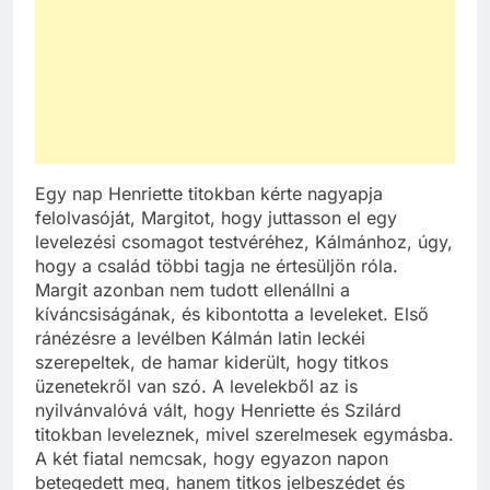
Egy nap Henriette titokban kérte nagyapja
felolvasóját, Margitot, hogy juttasson el egy
levelezési csomagot testvéréhez, Kálmánhoz, úgy,
hogy a család többi tagja ne értesüljön róla.
Margit azonban nem tudott ellenállni a
kíváncsiságának, és kibontotta a leveleket. Első
ránézésre a levélben Kálmán latin leckéi
szerepeltek, de hamar kiderült, hogy titkos
üzenetekről van szó. A levelekből az is
nyilvánvalóvá vált, hogy Henriette és Szilárd
titokban leveleznek, mivel szerelmesek egymásba.
A két fiatal nemcsak, hogy egyazon napon
betegedett meg, hanem titkos jelbeszédet és