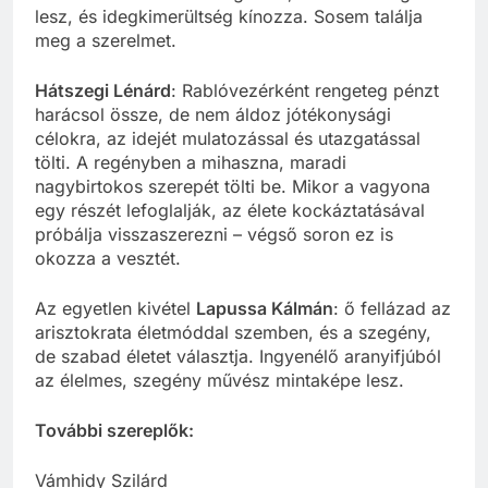
lesz, és idegkimerültség kínozza. Sosem találja
meg a szerelmet.
Hátszegi Lénárd
: Rablóvezérként rengeteg pénzt
harácsol össze, de nem áldoz jótékonysági
célokra, az idejét mulatozással és utazgatással
tölti. A regényben a mihaszna, maradi
nagybirtokos szerepét tölti be. Mikor a vagyona
egy részét lefoglalják, az élete kockáztatásával
próbálja visszaszerezni – végső soron ez is
okozza a vesztét.
Az egyetlen kivétel
Lapussa Kálmán
: ő fellázad az
arisztokrata életmóddal szemben, és a szegény,
de szabad életet választja. Ingyenélő aranyifjúból
az élelmes, szegény művész mintaképe lesz.
További szereplők:
Vámhidy Szilárd