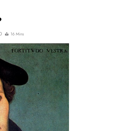
?
0
16 Mins