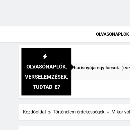
OLVASÓNAPLÓK
OLVASÓNAPLÓK,
sef Attila: (A harisnyája egy lucsok…) verselemzés
 Ezelőtt
VERSELEMZÉSEK,
TUDTAD-E?
Kezdőoldal
Történelem érdekességek
Mikor vo