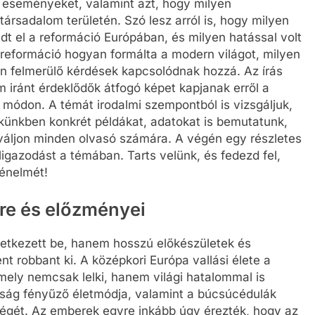
 eseményeket, valamint azt, hogy milyen
társadalom területén. Szó lesz arról is, hogy milyen
edt el a reformáció Európában, és milyen hatással volt
 reformáció hogyan formálta a modern világot, milyen
an felmerülő kérdések kapcsolódnak hozzá. Az írás
m iránt érdeklődők átfogó képet kapjanak erről a
 módon. A témát irodalmi szempontból is vizsgáljuk,
ikkünkben konkrét példákat, adatokat is bemutatunk,
váljon minden olvasó számára. A végén egy részletes
ligazodást a témában. Tarts velünk, és fedezd fel,
ténelmét!
ere és előzményei
vetkezett be, hanem hosszú előkészületek és
t robbant ki. A középkori Európa vallási élete a
 amely nemcsak lelki, hanem világi hatalommal is
ság fényűző életmódja, valamint a búcsúcédulák
ségét. Az emberek egyre inkább úgy érezték, hogy az