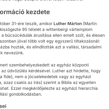
eformáció kezdete
tóber 31-ére teszik, amikor
Luther Márton
(Martin
kiszögezte 95 tételét a wittenbergi vártemplom
 a búcsúcédulák árusítása ellen emelt szót, és élesen
azonban jóval több volt egy egyszerű tiltakozásnál:
ázba hozták, és elindították azt a vallási, társadalmi
ak nevezünk.
t, mert szembehelyezkedett az egyház központi
és az üdvözülés kérdésével. Luther azt hirdette, hogy
ola fide), nem a jócselekedetek vagy az egyházi
, azaz csakis az írás) szerint a Biblia az egyetlen
ashat. Ezzel megkérdőjelezte az egyházi hierarchia
allási gondolkodásban.
sei