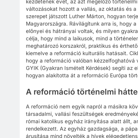
kezdetének évét, az azt megelőző történelmi
változásokat hozott a vallás, az oktatás és a 
szerepet játszott Luther Márton, hogyan terj
Magyarországra. Rávilágítunk arra is, hogy a
előnyei és hátrányai voltak, és milyen gyakr
célja, hogy mind a laikusok, mind a történele
meghatározó korszakról, praktikus és érthető
kiemelve a reformáció kulturális hatásait. C
hogy a reformáció valóban kézzelfoghatóvá 
GYIK (Gyakran Ismételt Kérdések) segíti az e
hogyan alakította át a reformáció Európa tör
A reformáció történelmi hátt
A reformáció nem egyik napról a másikra kö
társadalmi, vallási feszültségek eredményekén
római katolikus egyház irányítása alatt állt,
rendelkezett. Az egyház gazdagsága, a pápa
árusítása mind növelték a hívek elégedetlen