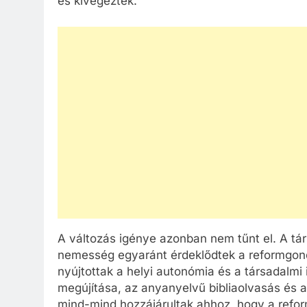
és kivégezték.
A változás igénye azonban nem tűnt el. A tár
nemesség egyaránt érdeklődtek a reformgondo
nyújtottak a helyi autonómia és a társadalmi
megújítása, az anyanyelvű bibliaolvasás és 
mind-mind hozzájárultak ahhoz, hogy a reform