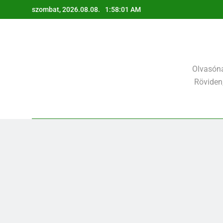
Ugrás
szombat, 2026.08.08.
1:58:03 AM
a
tartalomra
Olvasóna
Röviden,