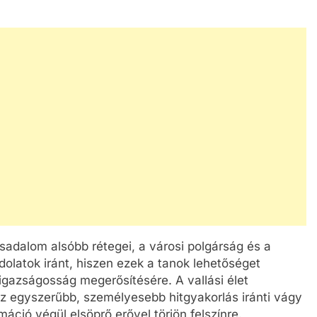
sadalom alsóbb rétegei, a városi polgárság és a
latok iránt, hiszen ezek a tanok lehetőséget
 igazságosság megerősítésére. A vallási élet
az egyszerűbb, személyesebb hitgyakorlás iránti vágy
áció végül elsöprő erővel törjön felszínre.