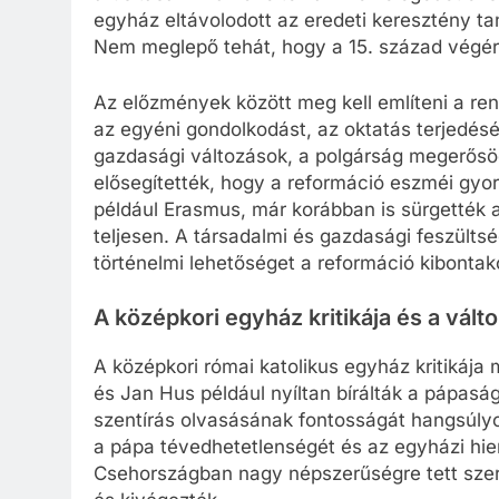
egyház eltávolodott az eredeti keresztény tan
Nem meglepő tehát, hogy a 15. század végér
Az előzmények között meg kell említeni a re
az egyéni gondolkodást, az oktatás terjedésé
gazdasági változások, a polgárság megerősö
elősegítették, hogy a reformáció eszméi gyo
például Erasmus, már korábban is sürgették 
teljesen. A társadalmi és gazdasági feszült
történelmi lehetőséget a reformáció kibontak
A középkori egyház kritikája és a vált
A középkori római katolikus egyház kritikáj
és Jan Hus például nyíltan bírálták a pápaság
szentírás olvasásának fontosságát hangsúly
a pápa tévedhetetlenségét és az egyházi hier
Csehországban nagy népszerűségre tett szert