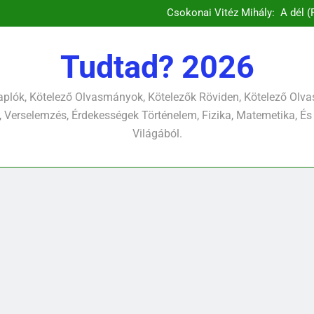
József A
Csokonai Vitéz Mihály: A dél (F
Csokonai Vitéz Mi
Csokonai Vit
József A
Tudtad? 2026
Csokonai Vitéz Mihály: A dél (F
Csokonai Vitéz Mi
Csokonai Vit
plók, Kötelező Olvasmányok, Kötelezők Röviden, Kötelező Ol
József A
 Verselemzés, Érdekességek Történelem, Fizika, Matemetika, És
Világából.