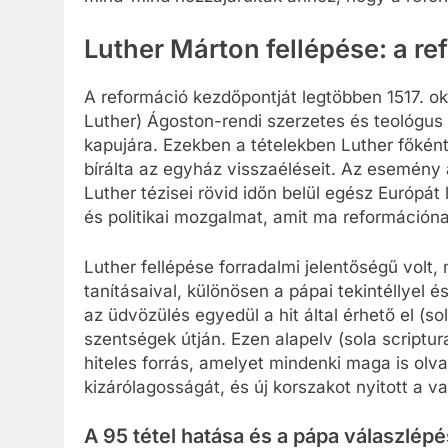
Luther Márton fellépése: a r
A reformáció kezdőpontját legtöbben 1517. ok
Luther) Ágoston-rendi szerzetes és teológus 
kapujára. Ezekben a tételekben Luther főként
bírálta az egyház visszaéléseit. Az esemény 
Luther tézisei rövid időn belül egész Európát l
és politikai mozgalmat, amit ma reformáción
Luther fellépése forradalmi jelentőségű vol
tanításaival, különösen a pápai tekintéllyel 
az üdvözülés egyedül a hit által érhető el (s
szentségek útján. Ezen alapelv (sola scriptura
hiteles forrás, amelyet mindenki maga is olv
kizárólagosságát, és új korszakot nyitott a v
A 95 tétel hatása és a pápa válaszlépé