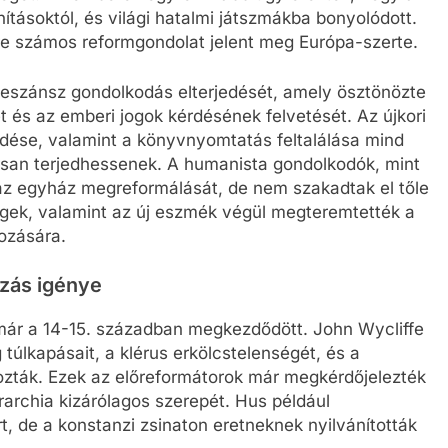
ításoktól, és világi hatalmi játszmákba bonyolódott.
e számos reformgondolat jelent meg Európa-szerte.
neszánsz gondolkodás elterjedését, amely ösztönözte
t és az emberi jogok kérdésének felvetését. Az újkori
dése, valamint a könyvnyomtatás feltalálása mind
rsan terjedhessenek. A humanista gondolkodók, mint
az egyház megreformálását, de nem szakadtak el tőle
ségek, valamint az új eszmék végül megteremtették a
ozására.
ozás igénye
a már a 14-15. században megkezdődött. John Wycliffe
 túlkapásait, a klérus erkölcstelenségét, és a
ozták. Ezek az előreformátorok már megkérdőjelezték
archia kizárólagos szerepét. Hus például
, de a konstanzi zsinaton eretneknek nyilvánították