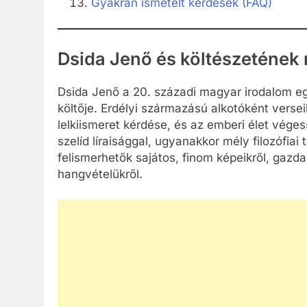
Gyakran ismételt kérdések (FAQ)
Dsida Jenő és költészetének
Dsida Jenő a 20. századi magyar irodalom e
költője. Erdélyi származású alkotóként vers
lelkiismeret kérdése, és az emberi élet vég
szelíd líraisággal, ugyanakkor mély filozófia
felismerhetők sajátos, finom képeikről, gazd
hangvételükről.