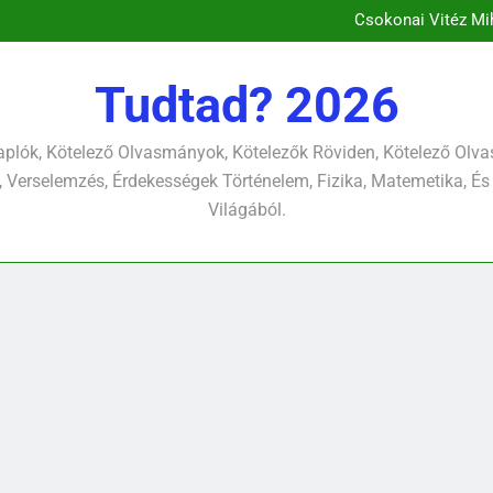
Csokonai Vitéz Mihály: A dél (F
Csokonai Vitéz Mi
Csokonai Vit
József A
Csokonai Vitéz Mihály: A dél (F
Tudtad? 2026
Csokonai Vitéz Mi
Csokonai Vit
József A
plók, Kötelező Olvasmányok, Kötelezők Röviden, Kötelező Ol
 Verselemzés, Érdekességek Történelem, Fizika, Matemetika, És
Világából.