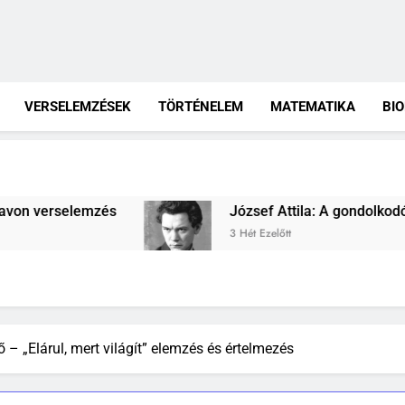
VERSELEMZÉSEK
TÖRTÉNELEM
MATEMATIKA
BI
sef Attila: A gondolkodó szonettje verselemzés
t Ezelőtt
 – „Elárul, mert világít” elemzés és értelmezés