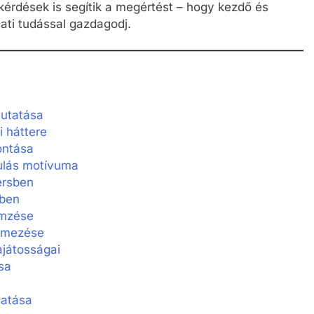
 kérdések is segítik a megértést – hogy kezdő és
ati tudással gazdagodj.
mutatása
i háttere
ontása
rulás motívuma
ersben
ében
emzése
telmezése
ajátosságai
sa
hatása