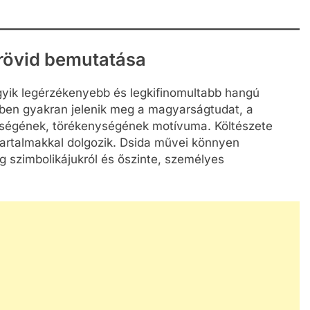
 rövid bemutatása
gyik legérzékenyebb és legkifinomultabb hangú
eiben gyakran jelenik meg a magyarságtudat, a
ességének, törékenységének motívuma. Költészete
i tartalmakkal dolgozik. Dsida művei könnyen
ag szimbolikájukról és őszinte, személyes