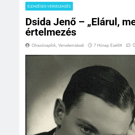
ELEMZÉSEK-VERSELEMZÉS
Dsida Jenő – „Elárul, me
értelmezés
Olvasónaplók, Verselemzések
7 Hónap Ezelőtt