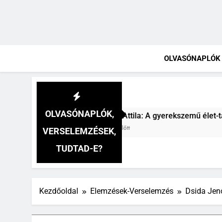
OLVASÓNAPLÓK
OLVASÓNAPLÓK,
la: A gyerekszemű élet-tavon verselemzés
Józ
3 Hé
VERSELEMZÉSEK,
TUDTAD-E?
Kezdőoldal
Elemzések-Verselemzés
Dsida Jenő