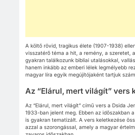
A költő rövid, tragikus élete (1907-1938) el
visszatérő téma a hit, a remény, a szeretet,
gyakran találkozunk bibliai utalásokkal, val
hanem inkább az emberi lélek legmélyebb rezdül
magyar líra egyik megújítójaként tartjuk szá
Az “Elárul, mert világít” vers 
Az “Elárul, mert világít” című vers a Dsida 
1933-ban jelent meg. Ebben az időszakban a 
is gyakran tematizált. A vers keletkezése öss
azzal a szorongással, amely a magyar értelmis
zavaros időszakban.