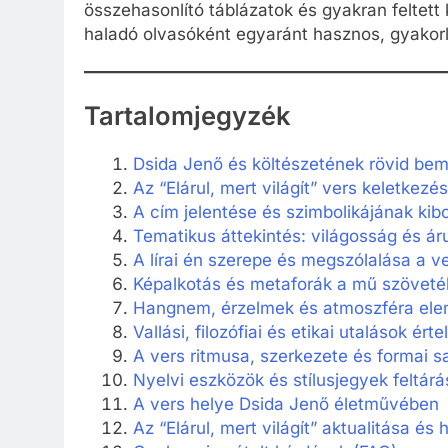
összehasonlító táblázatok és gyakran feltett
haladó olvasóként egyaránt hasznos, gyakorl
Tartalomjegyzék
Dsida Jenő és költészetének rövid be
Az “Elárul, mert világít” vers keletkezés
A cím jelentése és szimbolikájának kib
Tematikus áttekintés: világosság és á
A lírai én szerepe és megszólalása a v
Képalkotás és metaforák a mű szövet
Hangnem, érzelmek és atmoszféra el
Vallási, filozófiai és etikai utalások ér
A vers ritmusa, szerkezete és formai s
Nyelvi eszközök és stílusjegyek feltárá
A vers helye Dsida Jenő életművében
Az “Elárul, mert világít” aktualitása és 