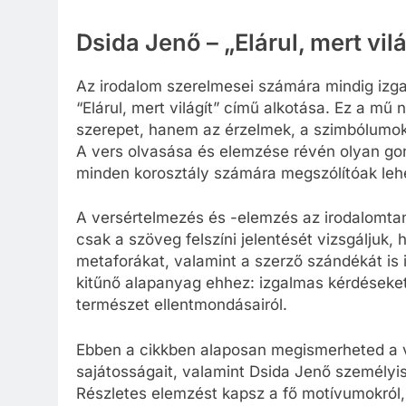
Dsida Jenő – „Elárul, mert vi
Az irodalom szerelmesei számára mindig izg
“Elárul, mert világít” című alkotása. Ez a m
szerepet, hanem az érzelmek, a szimbólumok 
A vers olvasása és elemzése révén olyan gon
minden korosztály számára megszólítóak leh
A versértelmezés és -elemzés az irodalomtan
csak a szöveg felszíni jelentését vizsgáljuk
metaforákat, valamint a szerző szándékát is ig
kitűnő alapanyag ehhez: izgalmas kérdéseket 
természet ellentmondásairól.
Ebben a cikkben alaposan megismerheted a ve
sajátosságait, valamint Dsida Jenő személyis
Részletes elemzést kapsz a fő motívumokról, a