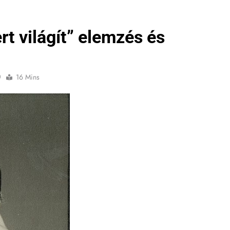
rt világít” elemzés és
0
16 Mins