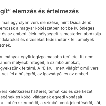
lágít” elemzés és értelmezés
almas egy olyan vers elemzése, mint Dsida Jenő
ű nemcsak a magyar költészetben tölt be különleges
és az emberi lélek mélységeit is mesterien ábrázolja.
dolatokat és érzéseket fedezhetünk fel, amelyek
etnek.
ulmányok egyik legizgalmasabb területe. Itt nem
, hanem mélyebb rétegeit, a szimbólumokat,
yekszünk feltárni. A “Elárul, mert világít” című vers
vet fel a hűségről, az igazságról és az emberi
rs keletkezési hátterét, tematikus és szerkezeti
égének és költői világának egyedi vonásait.
 lírai én szerepéről, a szimbólumok jelentéséről, sőt,