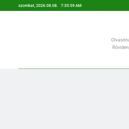
Ugrás
szombat, 2026.08.08.
7:36:01 AM
a
tartalomra
Olvasóna
Röviden,