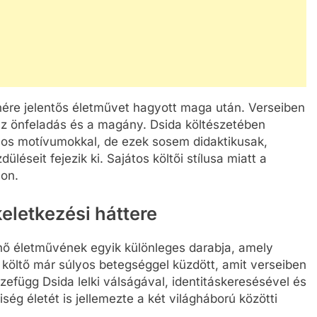
lenére jelentős életművet hagyott maga után. Verseiben
 az önfeladás és a magány. Dsida költészetében
lásos motívumokkal, de ezek sosem didaktikusak,
éseit fejezik ki. Sajátos költői stílusa miatt a
mon.
keletkezési háttere
Jenő életművének egyik különleges darabja, amely
költő már súlyos betegséggel küzdött, amit verseiben
zefügg Dsida lelki válságával, identitáskeresésével és
ég életét is jellemezte a két világháború közötti