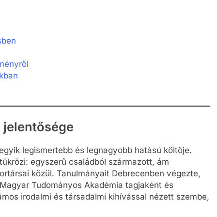
rsben
ményről
nkban
i jelentősége
gyik legismertebb és legnagyobb hatású költője.
 tükrözi: egyszerű családból származott, ám
ortársai közül. Tanulmányait Debrecenben végezte,
 a Magyar Tudományos Akadémia tagjaként és
zámos irodalmi és társadalmi kihívással nézett szembe,