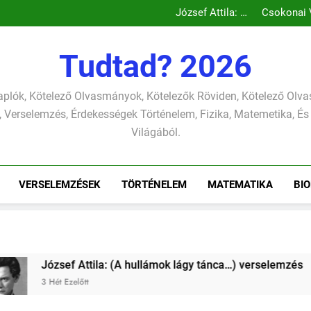
József Attila: A
Csokonai 
gondolkodó
Mihály: A fá
József Attila: A
Csokonai 
szonettje
búcsúzó s
gondolkodó
Mihály: A fá
József Attila: A
verselemzés
versel
szonettje
búcsúzó s
gondolkodó
verselemzés
versel
szonettje
Tudtad? 2026
verselemzés
plók, Kötelező Olvasmányok, Kötelezők Röviden, Kötelező Ol
 Verselemzés, Érdekességek Történelem, Fizika, Matemetika, És
Világából.
VERSELEMZÉSEK
TÖRTÉNELEM
MATEMATIKA
BIO
nca…) verselemzés
József Attila: (A harisnyáj
3 Hét Ezelőtt