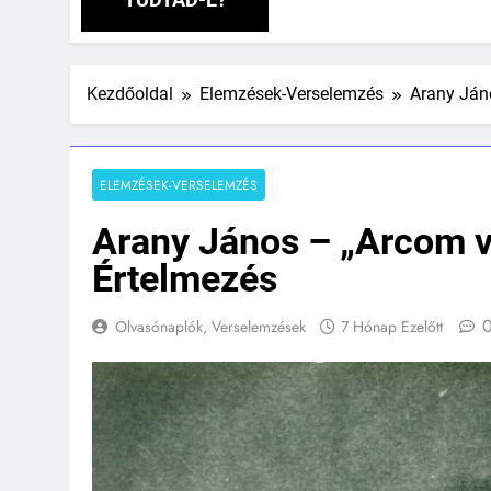
Kezdőoldal
Elemzések-Verselemzés
Arany Ján
ELEMZÉSEK-VERSELEMZÉS
Arany János – „Arcom v
Értelmezés
Olvasónaplók, Verselemzések
7 Hónap Ezelőtt