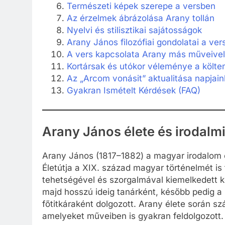
Természeti képek szerepe a versben
Az érzelmek ábrázolása Arany tollán
Nyelvi és stilisztikai sajátosságok
Arany János filozófiai gondolatai a ve
A vers kapcsolata Arany más műveivel
Kortársak és utókor véleménye a költe
Az „Arcom vonásit” aktualitása napjai
Gyakran Ismételt Kérdések (FAQ)
Arany János élete és irodalm
Arany János (1817–1882) a magyar irodalom e
Életútja a XIX. század magyar történelmét is
tehetségével és szorgalmával kiemelkedett k
majd hosszú ideig tanárként, később pedig
főtitkáraként dolgozott. Arany élete során s
amelyeket műveiben is gyakran feldolgozott.