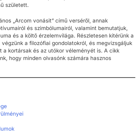
 született.
ános „Arcom vonásit” című verséről, annak
otívumairól és szimbólumairól, valamint bemutatjuk,
ma és a költő érzelemvilága. Részletesen kitérünk a
t végzünk a filozófiai gondolatokról, és megvizsgáljuk
 a kortársak és az utókor véleményét is. A cikk
lunk, hogy minden olvasónk számára hasznos
ége
rülményei
ólumok