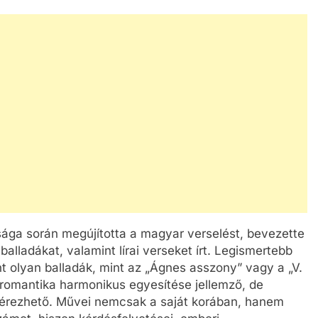
sága során megújította a magyar verselést, bevezette
balladákat, valamint lírai verseket írt. Legismertebb
nt olyan balladák, mint az „Ágnes asszony” vagy a „V.
a romantika harmonikus egyesítése jellemző, de
 érezhető. Művei nemcsak a saját korában, hanem