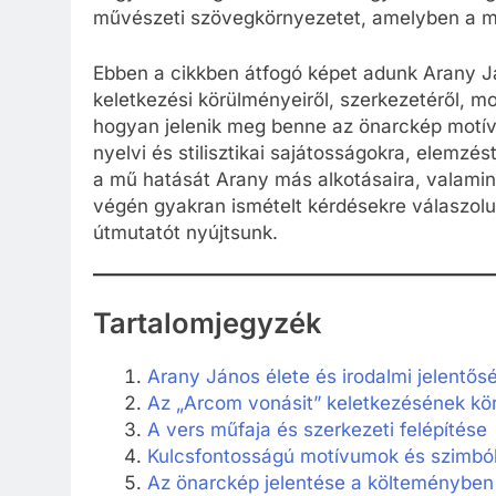
művészeti szövegkörnyezetet, amelyben a mű
Ebben a cikkben átfogó képet adunk Arany J
keletkezési körülményeiről, szerkezetéről, m
hogyan jelenik meg benne az önarckép motívu
nyelvi és stilisztikai sajátosságokra, elemzés
a mű hatását Arany más alkotásaira, valamint
végén gyakran ismételt kérdésekre válaszo
útmutatót nyújtsunk.
Tartalomjegyzék
Arany János élete és irodalmi jelentős
Az „Arcom vonásit” keletkezésének kö
A vers műfaja és szerkezeti felépítése
Kulcsfontosságú motívumok és szimb
Az önarckép jelentése a költeményben