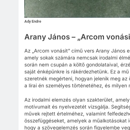
Ady Endre
Arany János – „Arcom vonási
Az „Arcom vonásit” című vers Arany János e
amely sokak számára nemcsak irodalmi élmény
során nem csupán a költő gondolataival, érz
saját énképünkre is rákérdezhetünk. Ez a mű
szeretnék megérteni, hogyan jelenik meg az 
a lírai én személyes történetéhez, és milyen
Az irodalmi elemzés olyan szakterület, amely
motívumait és nyelvezetét vizsgálja. Segítsé
művek rejtett értelméhez, valamint felfedezhet
összefüggéseket, amelyek a műalkotásokat idő
hogy a szövegelemzés során figyelembe vegyük 