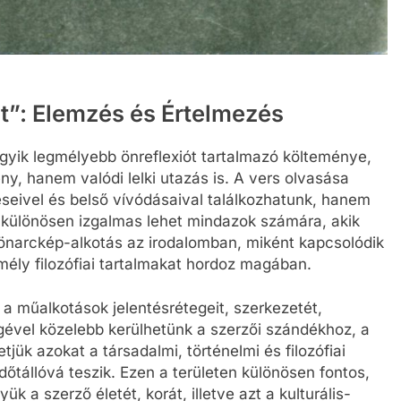
t”: Elemzés és Értelmezés
gyik legmélyebb önreflexiót tartalmazó költeménye,
, hanem valódi lelki utazás is. A vers olvasása
éseivel és belső vívódásaival találkozhatunk, hanem
 különösen izgalmas lehet mindazok számára, akik
önarckép-alkotás az irodalomban, miként kapcsolódik
 mély filozófiai tartalmakat hordoz magában.
 a műalkotások jelentésrétegeit, szerkezetét,
gével közelebb kerülhetünk a szerzői szándékhoz, a
jük azokat a társadalmi, történelmi és filozófiai
tállóvá teszik. Ezen a területen különösen fontos,
a szerző életét, korát, illetve azt a kulturális-