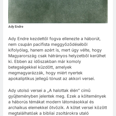
Ady Endre
Ady Endre kezdettől fogva ellenezte a háborút,
nem csupán pacifista meggyőződéséből
kifolyólag, hanem azért is, mert úgy vélte, hogy
Magyarország csak hátrányos helyzetből kerülhet
ki. Ebben az időszakban már komoly
betegségekkel küzdött, amelyek
megmagyarázzák, hogy miért nyertek
apokaliptikus jellegű tónust az akkori versei.
Ady utolsó versei a „A halottak élén” című
gyűjteményben jelentek meg. Ezek a költemények
a háborús témákat modern látomásokkal és
archaikus elemekkel ötvözik. A kötet versei között
megtalálhatóak a bibliai zsoltárokra utaló