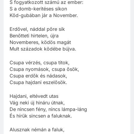
S fogyatkozott számú az ember:
S a domb-keritéses síkon
Köd-gubában jár a November.
Erdővel, náddal pőre sík
Benőtteti hirtelen, újra
Novemberes, ködös magát
Mult századok ködébe bújva.
Csupa vérzés, csupa titok,
Csupa nyomások, csupa ősök,
Csupa erdők és nádasok,
Csupa hajdani eszelősök.
Hajdani, eltévedt utas
Vág neki új hináru útnak,
De nincsen fény, nincs lámpa-láng
És hírük sincsen a faluknak.
Alusznak némán a faluk,