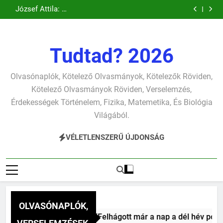
Csokonai Vitéz
Csokonai Vitéz
Ugrás
pontjára, 1794)
verselemzés
verselemzés
tavon
(Felhágott már a
Mihály: A fársáng
Mihály: A
József Attila: A
verselemzés
verselemzés
nap a dél hév
búcsúzó szavai
Dugonics oszlopa
a
gyerekszemű élet-
pontjára, 1794)
verselemzés
verselemzés
tavon
tartalomra
verselemzés
verselemzés
Tudtad? 2026
Olvasónaplók, Kötelező Olvasmányok, Kötelezők Röviden,
Kötelező Olvasmányok Röviden, Verselemzés,
Érdekességek Történelem, Fizika, Matemetika, És Biológia
Világából.
VÉLETLENSZERŰ ÚJDONSÁG
OLVASÓNAPLÓK,
 Vitéz Mihály: A dél (Felhágott már a nap a dél hév pontjára,