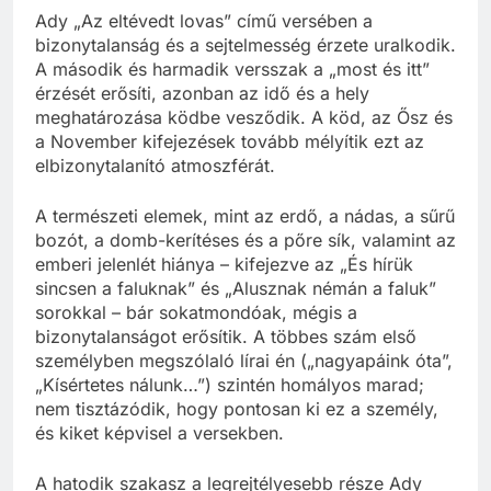
Ady „Az eltévedt lovas” című versében a
bizonytalanság és a sejtelmesség érzete uralkodik.
A második és harmadik versszak a „most és itt”
érzését erősíti, azonban az idő és a hely
meghatározása ködbe vesződik. A köd, az Ősz és
a November kifejezések tovább mélyítik ezt az
elbizonytalanító atmoszférát.
A természeti elemek, mint az erdő, a nádas, a sűrű
bozót, a domb-kerítéses és a pőre sík, valamint az
emberi jelenlét hiánya – kifejezve az „És hírük
sincsen a faluknak” és „Alusznak némán a faluk”
sorokkal – bár sokatmondóak, mégis a
bizonytalanságot erősítik. A többes szám első
személyben megszólaló lírai én („nagyapáink óta”,
„Kísértetes nálunk…”) szintén homályos marad;
nem tisztázódik, hogy pontosan ki ez a személy,
és kiket képvisel a versekben.
A hatodik szakasz a legrejtélyesebb része Ady