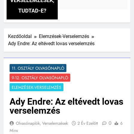
VERSELEMZÉSEK,
tt
TUDTAD-E?
Kezdőoldal
Elemzések-Verselemzés
Ady Endre: Az eltévedt lovas verselemzés
11. OSZTÁLY OLVASÓNAPLÓ
9-12. OSZTÁLY OLVASÓNAPLÓ
ELEMZÉSEK-VERSELEMZÉS
Ady Endre: Az eltévedt lovas
verselemzés
0
Olvasónaplók, Verselemzések
2 Év Ezelőtt
6
Mins