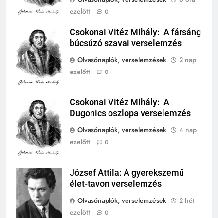
ezelőtt
0
243
A középkor titkai: Mi rejtőzött a
Csokonai Vitéz Mihály: A fársáng
Csokonai Vitéz
várak falai mögött?
búcsúzó szavai verselemzés
Mihály
MIKOR VOLT?
Olvasónaplók, verselemzések
2 nap
TÖRTÉNELEM ÉRDEKESSÉGEK
ezelőtt
0
244
Mikor volt a római birodalom
Csokonai Vitéz Mihály: A
bukása, és mi történt utána?
Csokonai Vitéz
Dugonics oszlopa verselemzés
Mihály
MIKOR VOLT?
TÖRTÉNELEM ÉRDEKESSÉGEK
Olvasónaplók, verselemzések
4 nap
ezelőtt
0
1
Ki volt Zeusz?
József Attila: A gyerekszemű
József Attila
KIK VOLTAK?
élet-tavon verselemzés
TÖRTÉNELEM ÉRDEKESSÉGEK
Olvasónaplók, verselemzések
2 hét
408
ezelőtt
0
2
Gárdonyi Géza: Az egri csillagok