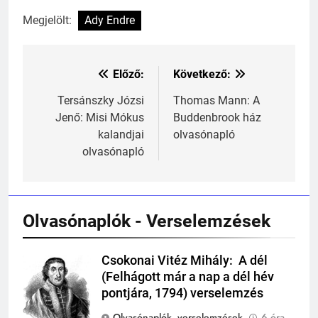
Megjelölt:
Ady Endre
Előző:
Következő:
Bejegyzés
navigáció
Tersánszky Józsi
Thomas Mann: A
Jenő: Misi Mókus
Buddenbrook ház
kalandjai
olvasónapló
olvasónapló
241
Ki találta fel a gőzgépet?
KI TALÁLTA FEL
TÖRTÉNELEM ÉRDEKESSÉGEK
Olvasónaplók - Verselemzések
242
Csokonai Vitéz Mihály: A dél
Csokonai Vitéz
Kik voltak a három királyok?
(Felhágott már a nap a dél hév
Mihály
pontjára, 1794) verselemzés
KIK VOLTAK?
TÖRTÉNELEM ÉRDEKESSÉGEK
Olvasónaplók, verselemzések
6 óra