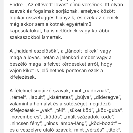
Endre „Az eltévedt lovas” című versének. Itt olyan
szavak és fogalmak sorjáznak, amelyek között
logikai összefüggés hiányzik, és ezek az elemek
még akkor sem alkotnak egyértelmű
kapcsolatokat, ha ismétlődnek vagy korábbi
szakaszokból ismertek.
A „hajdani eszelősök”, a „láncolt lelkek” vagy
maga a lovas, netán a jelenkori ember vagy a
beszélő maga is felvet kérdéseket arról, hogy
vajon kiket is jelölhetnek pontosan ezek a
kifejezések.
A félelmet sugárzó szavak, mint „riadoznak”,
„rémei”, „lapult”, „kísértetes”, „bújva”, „dideregve”,
valamint a homályt és a sötétséget megidéző
kifejezések – „vak”, „téli”, „süket köd”, „köd-guba”,
„novemberes”, „ködös”, „múlt századok köde”,
„nincsen fény”, „nincs lámpa-láng”, „köd-bozót” –
és a veszélyre utaló szavak, mint „vérzés”, „titok”,