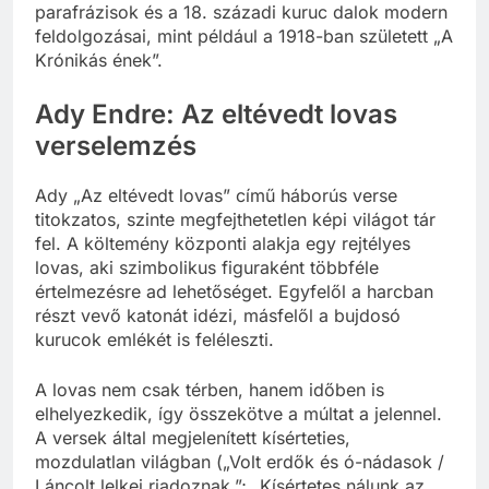
parafrázisok és a 18. századi kuruc dalok modern
feldolgozásai, mint például a 1918-ban született „A
Krónikás ének”.
Ady Endre: Az eltévedt lovas
verselemzés
Ady „Az eltévedt lovas” című háborús verse
titokzatos, szinte megfejthetetlen képi világot tár
fel. A költemény központi alakja egy rejtélyes
lovas, aki szimbolikus figuraként többféle
értelmezésre ad lehetőséget. Egyfelől a harcban
részt vevő katonát idézi, másfelől a bujdosó
kurucok emlékét is feléleszti.
A lovas nem csak térben, hanem időben is
elhelyezkedik, így összekötve a múltat a jelennel.
A versek által megjelenített kísérteties,
mozdulatlan világban („Volt erdők és ó-nádasok /
Láncolt lelkei riadoznak.”; „Kísértetes nálunk az