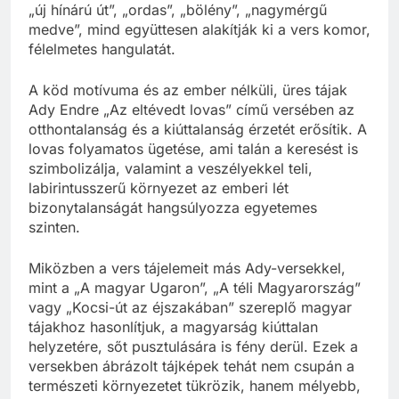
„új hínárú út”, „ordas”, „bölény”, „nagymérgű
medve”, mind együttesen alakítják ki a vers komor,
félelmetes hangulatát.
A köd motívuma és az ember nélküli, üres tájak
Ady Endre „Az eltévedt lovas” című versében az
otthontalanság és a kiúttalanság érzetét erősítik. A
lovas folyamatos ügetése, ami talán a keresést is
szimbolizálja, valamint a veszélyekkel teli,
labirintusszerű környezet az emberi lét
bizonytalanságát hangsúlyozza egyetemes
szinten.
Miközben a vers tájelemeit más Ady-versekkel,
mint a „A magyar Ugaron”, „A téli Magyarország”
vagy „Kocsi-út az éjszakában” szereplő magyar
tájakhoz hasonlítjuk, a magyarság kiúttalan
helyzetére, sőt pusztulására is fény derül. Ezek a
versekben ábrázolt tájképek tehát nem csupán a
természeti környezetet tükrözik, hanem mélyebb,