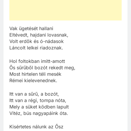
Vak ügetését hallani
Eltévedt, hajdani lovasnak,
Volt erdők és ó-nádasok
Láncolt lelkei riadoznak.
Hol foltokban imitt-amott
Ős sűrűből bozót rekedt meg,
Most hirtelen téli mesék
Rémei kielevenednek.
Itt van a sűrű, a bozót,
Itt van a régi, tompa nóta,
Mely a süket ködben lapult
Vitéz, bús nagyapáink óta.
Kisértetes nálunk az Ősz