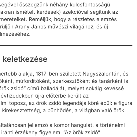
ítségével összegzünk néhány kulcsfontosságú
akran ismételt kérdések) szekcióval segítünk az
smereteiket. Reméljük, hogy a részletes elemzés
rüljön Arany János művészi világához, és új
telmezéséhez.
 keletkezése
ertebb alakja, 1817-ben született Nagyszalontán, és
őként, műfordítóként, szerkesztőként és tanárként is
örök zsidó” című balladáját, melyet sokáig kevéssé
évtizedekben újra előtérbe került az
lmi toposz, az örök zsidó legendája köré épül: e figura
 kirekesztettség, a bűnhődés, a világban való örök
ltalánosan jellemző a komor hangulat, a történelmi
iránti érzékeny figyelem. “Az örök zsidó”