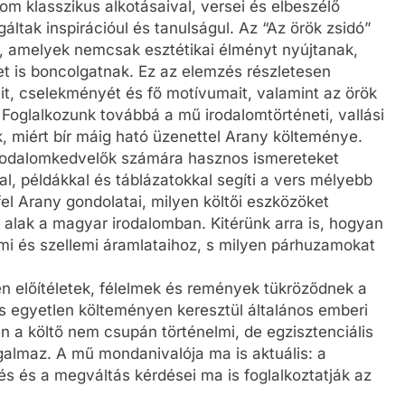
m klasszikus alkotásaival, versei és elbeszélő
tak inspirációul és tanulságul. Az “Az örök zsidó”
k, amelyek nemcsak esztétikai élményt nyújtanak,
et is boncolgatnak. Ez az elemzés részletesen
t, cselekményét és fő motívumait, valamint az örök
 Foglalkozunk továbbá a mű irodalomtörténeti, vallási
nk, miért bír máig ható üzenettel Arany költeménye.
 irodalomkedvelők számára hasznos ismereteket
, példákkal és táblázatokkal segíti a vers mélyebb
l Arany gondolatai, milyen költői eszközöket
 alak a magyar irodalomban. Kitérünk arra is, hogyan
mi és szellemi áramlataihoz, s milyen párhuzamokat
yen előítéletek, félelmek és remények tükröződnek a
s egyetlen költeményen keresztül általános emberi
én a költő nem csupán történelmi, de egzisztenciális
almaz. A mű mondanivalója ma is aktuális: a
és és a megváltás kérdései ma is foglalkoztatják az