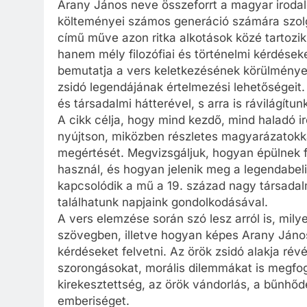
Arany János neve összeforrt a magyar irodalo
költeményei számos generáció számára szolgál
című műve azon ritka alkotások közé tartozi
hanem mély filozófiai és történelmi kérdések
bemutatja a vers keletkezésének körülményei
zsidó legendájának értelmezési lehetőségeit.
és társadalmi hátterével, s arra is rávilágítu
A cikk célja, hogy mind kezdő, mind haladó
nyújtson, miközben részletes magyarázatokkal
megértését. Megvizsgáljuk, hogyan épülnek fe
használ, és hogyan jelenik meg a legendabeli
kapcsolódik a mű a 19. század nagy társadal
találhatunk napjaink gondolkodásával.
A vers elemzése során szó lesz arról is, mil
szövegben, illetve hogyan képes Arany Jáno
kérdéseket felvetni. Az örök zsidó alakja rév
szorongásokat, morális dilemmákat is megfog
kirekesztettség, az örök vándorlás, a bűnhőd
emberiséget.