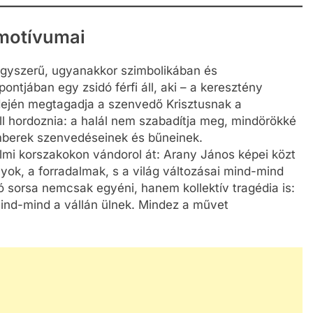
 motívumai
egyszerű, ugyanakkor szimbolikában és
ntjában egy zsidó férfi áll, aki – a keresztény
ején megtagadja a szenvedő Krisztusnak a
ell hordoznia: a halál nem szabadítja meg, mindörökké
emberek szenvedéseinek és bűneinek.
elmi korszakokon vándorol át: Arany János képei közt
nyok, a forradalmak, s a világ változásai mind-mind
ó sorsa nemcsak egyéni, hanem kollektív tragédia is:
ind-mind a vállán ülnek. Mindez a művet