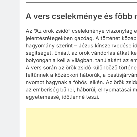
A vers cselekménye és főbb
Az “Az örök zsidó” cselekménye viszonylag 
jelentésrétegekben gazdag. A történet középpo
hagyomány szerint – Jézus kínszenvedése id
segítséget. Emiatt az örök vándorlás átkát k
bolyongania kell a világban, tanújaként az 
A vers során az örök zsidó különböző történ
feltűnnek a középkori háborúk, a pestisjárvá
nyomot hagynak a főhős lelkén. Az örök zsid
az emberiség bűnei, háborúi, elnyomatásai m
egyetemessé, időtlenné teszi.