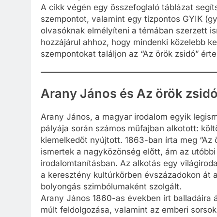
A cikk végén egy összefoglaló táblázat seg
szempontot, valamint egy tízpontos GYIK (gy
olvasóknak elmélyíteni a témában szerzett i
hozzájárul ahhoz, hogy mindenki közelebb ke
szempontokat találjon az “Az örök zsidó” ér
Arany János és Az örök zsidó
Arany János, a magyar irodalom egyik legism
pályája során számos műfajban alkotott: költ
kiemelkedőt nyújtott. 1863-ban írta meg “Az 
ismertek a nagyközönség előtt, ám az utóbbi 
irodalomtanításban. Az alkotás egy világiroda
a keresztény kultúrkörben évszázadokon át a
bolyongás szimbólumaként szolgált.
Arany János 1860-as években írt balladáira á
múlt feldolgozása, valamint az emberi sorsok 