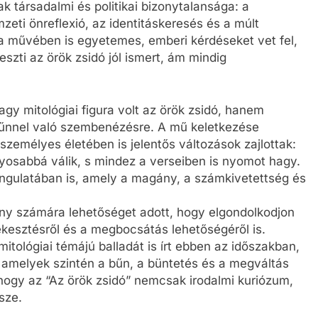
k társadalmi és politikai bizonytalansága: a
eti önreflexió, az identitáskeresés és a múlt
 a művében is egyetemes, emberi kérdéseket vet fel,
zti az örök zsidó jól ismert, ám mindig
y mitológiai figura volt az örök zsidó, hanem
 bűnnel való szembenézésre. A mű keletkezése
személyes életében is jelentős változások zajlottak:
ányosabbá válik, s mindez a verseiben is nyomot hagy.
 hangulatában is, amely a magány, a számkivetettség és
ny számára lehetőséget adott, hogy elgondolkodjon
rekesztésről és a megbocsátás lehetőségéről is.
itológiai témájú balladát is írt ebben az időszakban,
t, amelyek szintén a bűn, a büntetés és a megváltás
 hogy az “Az örök zsidó” nemcsak irodalmi kuriózum,
sze.