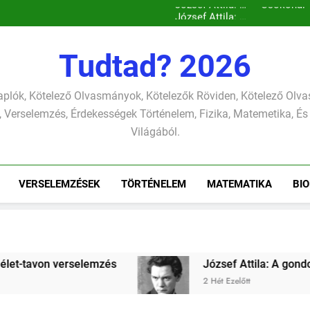
Csokonai Vitéz Mihály: A dél (F
Csokonai Vitéz Mi
Csokonai Vit
József A
Csokonai Vitéz Mihály: A dél (F
Tudtad? 2026
Csokonai Vitéz Mi
Csokonai Vit
József A
plók, Kötelező Olvasmányok, Kötelezők Röviden, Kötelező Ol
 Verselemzés, Érdekességek Történelem, Fizika, Matemetika, És
Világából.
VERSELEMZÉSEK
TÖRTÉNELEM
MATEMATIKA
BIO
József Attila: A gondolkodó szonettje versele
2 Hét Ezelőtt