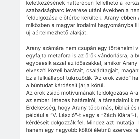
keletkezésének hátterében fellelhető a korsza
szabadságharc leverése utáni években a nemz
feldolgozása előtérbe kerültek. Arany ebben
miközben a magyar irodalmi hagyományba illes
újraértelmezhető alakját.
Arany számára nem csupán egy történelmi vag
egyfajta metafora is az örök vándorlásra, a
egybeesik azzal az időszakkal, amikor Arany 
elveszíti közeli barátait, családtagjait, mag
Ez a lelkiállapot tükröződik “Az örök zsidó”
a bűntudat kérdéseit járja körül.
Az örök zsidó motívumának feldolgozása Ara
az emberi létezés határairól, a társadalmi ki
Érdekesség, hogy Arany több más, bibliai és m
például a “V. László”-t vagy a “Zách Klára”-
kérdéseit dolgozzák fel. Mindez azt mutatja,
hanem egy nagyobb költői életmű szerves ré