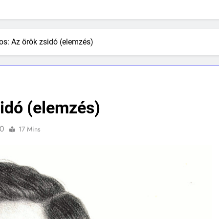
s: Az örök zsidó (elemzés)
idó (elemzés)
0
17 Mins