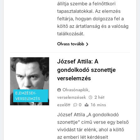
állítja szembe a felnőttkori
tapasztalatokkal. Az elemzés
feltárja, hogyan dolgozza fel a
költő az ártatlanság és a valóság
találkozását.
Olvass tovább
József Attila: A
gondolkodó szonettje
verselemzés
Olvasónaplók,
ELEMZÉSEK-
verselemzések
2 hét
VERSELEMZÉS
ezelőtt
0
16 mins
József Attila „A gondolkodó
szonettje” című verse egy belső
vívódást tár elénk, ahol a költő
az emberi lét kérdéseit