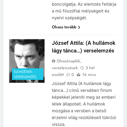
boncolgatja. Az elemzés feltárja
a mű filozófiai mélységeit és
nyelvi szépségét.
Olvass tovább
József Attila: (A hullámok
lágy tánca…) verselemzés
Olvasónaplók,
verselemzések
3 hét
ELEMZÉSEK-
ezelőtt
0
16 mins
VERSELEMZÉS
József Attila (A hullámok lágy
tánca…) című versében finom
képekkel jeleníti meg az emberi
lélek állapotait. A hullámok
mozgása a versben a belső
érzelmi világ rezdüléseit tükrözi
vissza.