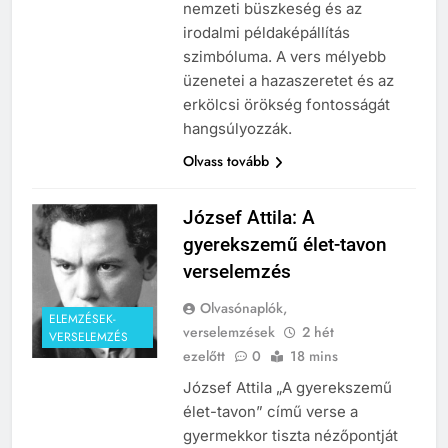
nemzeti büszkeség és az
irodalmi példaképállítás
szimbóluma. A vers mélyebb
üzenetei a hazaszeretet és az
erkölcsi örökség fontosságát
hangsúlyozzák.
Olvass tovább
József Attila: A
gyerekszemű élet-tavon
verselemzés
Olvasónaplók,
ELEMZÉSEK-
verselemzések
2 hét
VERSELEMZÉS
ezelőtt
0
18 mins
József Attila „A gyerekszemű
élet-tavon” című verse a
gyermekkor tiszta nézőpontját