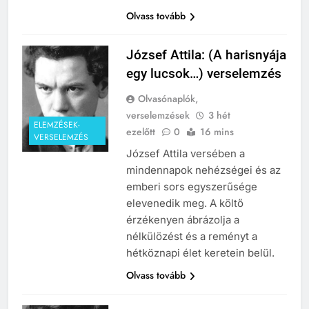
Olvass tovább
József Attila: (A harisnyája
egy lucsok…) verselemzés
Olvasónaplók,
verselemzések
3 hét
ELEMZÉSEK-
ezelőtt
0
16 mins
VERSELEMZÉS
József Attila versében a
mindennapok nehézségei és az
emberi sors egyszerűsége
elevenedik meg. A költő
érzékenyen ábrázolja a
nélkülözést és a reményt a
hétköznapi élet keretein belül.
Olvass tovább