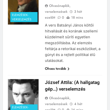
Olvasónaplók,
verselemzések
3 hét
ELEMZÉSEK-
ezelőtt
0
18 mins
VERSELEMZÉS
A vers Batsányi János költői
hitvallását és korának szellemi
küzdelmeit sűríti egyetlen
megszólításba. Az elemzés
feltárja a retorikai eszközöket, a
gúnyt és a rejtett politikai élű
utalásokat.
Olvass tovább
József Attila: (A hallgatag
gép…) verselemzés
Olvasónaplók,
verselemzések
4 hét
ELEMZÉSEK-
ezelőtt
0
16 mins