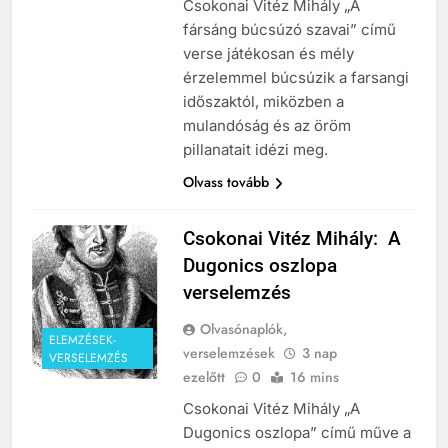
Csokonai Vitéz Mihály „A
fársáng búcsúzó szavai” című
verse játékosan és mély
érzelemmel búcsúzik a farsangi
időszaktól, miközben a
mulandóság és az öröm
pillanatait idézi meg.
Olvass tovább
Csokonai Vitéz Mihály: A
Dugonics oszlopa
verselemzés
Olvasónaplók,
ELEMZÉSEK-
verselemzések
3 nap
VERSELEMZÉS
ezelőtt
0
16 mins
Csokonai Vitéz Mihály „A
Dugonics oszlopa” című műve a