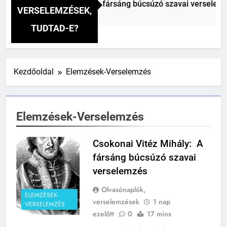
konai Vitéz Mihály: A fársáng búcsúzó szavai verselemzés
VERSELEMZÉSEK,
p Ezelőtt
TUDTAD-E?
Kezdőoldal
Elemzések-Verselemzés
Elemzések-Verselemzés
Csokonai Vitéz Mihály: A
fársáng búcsúzó szavai
verselemzés
Olvasónaplók,
ELEMZÉSEK-
verselemzések
1 nap
VERSELEMZÉS
ezelőtt
0
17 mins