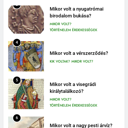
410
4
Fekete István: Vuk olvasónapló
1-4. OSZTÁLY OLVASÓNAPLÓ
Mikor volt a vérszerződés?
3-4. OSZTÁLY OLVASÓNAPLÓ
KIK VOLTAK?
MIKOR VOLT?
411
Molnár Ferenc: A Pál utcai fiúk
5
Mikor volt a visegrádi
olvasónapló
királytalálkozó?
5. OSZTÁLY OLVASÓNAPLÓ
MIKOR VOLT?
OLVASÓNAPLÓK
TÖRTÉNELEM ÉRDEKESSÉGEK
1
Mikszáth Kálmán: Tót atyafiak,
6
A jó palócok (elemzés)
Mikor volt a nagy pesti árvíz?
ELEMZÉSEK-VERSELEMZÉS
MIKOR VOLT?
OLVASÓNAPLÓK
TÖRTÉNELEM ÉRDEKESSÉGEK
11
2
Az emberi test öregedésének
7
Albert Camus: Közöny
biológiai titkai