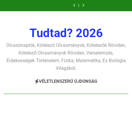
Csokonai Vitéz
József Attila: A
Ugrás
verselemzés
verselemzés
szonettje
búcsúzó szavai
Mihály: A
gyerekszemű élet-
József Attila: A
verselemzés
verselemzés
Dugonics oszlopa
tavon
a
gondolkodó
verselemzés
verselemzés
szonettje
tartalomra
verselemzés
Tudtad? 2026
Olvasónaplók, Kötelező Olvasmányok, Kötelezők Röviden,
Kötelező Olvasmányok Röviden, Verselemzés,
Érdekességek Történelem, Fizika, Matemetika, És Biológia
Világából.
VÉLETLENSZERŰ ÚJDONSÁG