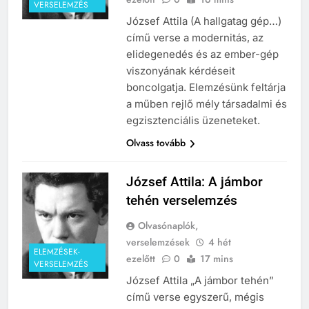
VERSELEMZÉS
241
József Attila (A hallgatag gép…)
Ki találta fel a gőzgépet?
című verse a modernitás, az
KI TALÁLTA FEL
elidegenedés és az ember-gép
TÖRTÉNELEM ÉRDEKESSÉGEK
viszonyának kérdéseit
boncolgatja. Elemzésünk feltárja
242
a műben rejlő mély társadalmi és
Kik voltak a három királyok?
egzisztenciális üzeneteket.
KIK VOLTAK?
Olvass tovább
TÖRTÉNELEM ÉRDEKESSÉGEK
József Attila: A jámbor
243
A középkor titkai: Mi rejtőzött a
tehén verselemzés
várak falai mögött?
Olvasónaplók,
MIKOR VOLT?
verselemzések
4 hét
TÖRTÉNELEM ÉRDEKESSÉGEK
ELEMZÉSEK-
ezelőtt
0
17 mins
VERSELEMZÉS
244
József Attila „A jámbor tehén”
Mikor volt a római birodalom
című verse egyszerű, mégis
bukása, és mi történt utána?