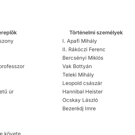
ereplők
Történelmi személyek
szony
I. Apafi Mihály
II. Rákóczi Ferenc
Bercsényi Miklós
professzor
Vak Bottyán
Teleki Mihály
Leopold császár
etű úr
Hannibal Heister
Ocskay László
Bezerédj Imre
re követe