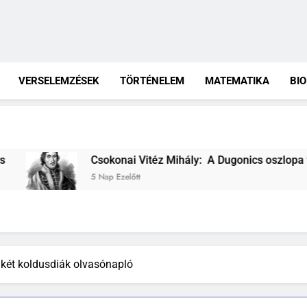
VERSELEMZÉSEK
TÖRTÉNELEM
MATEMATIKA
BI
nai Vitéz Mihály: A Dugonics oszlopa verselemzés
előtt
két koldusdiák olvasónapló