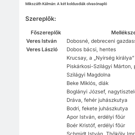
Mikszáth Kálmán: A két koldusdiák olvasónapló
Szereplők:
Főszereplők
Melléksz
Veres István
Dobosné, debreceni gazdas
Veres László
Dobos bácsi, hentes
Krucsay, a „Nyírség királya”
Piskárkosi-Szilágyi Márton, 
Szilágyi Magdolna
Beke Miklós, diák
Boglányi József, nagytisztel
Dráva, fehér juhászkutya
Bodri, fekete juhászkutya
Apor István, erdélyi főúr
Boér Kristóf, erdélyi főúr
Schmidt István, Thököly Im