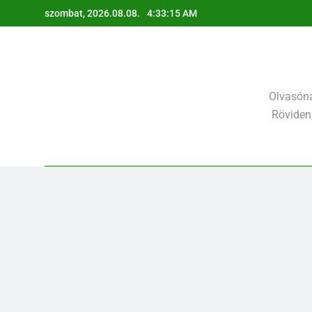
Ugrás
szombat, 2026.08.08.
4:33:17 AM
a
tartalomra
Olvasóna
Röviden,