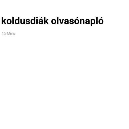
 koldusdiák olvasónapló
15 Mins