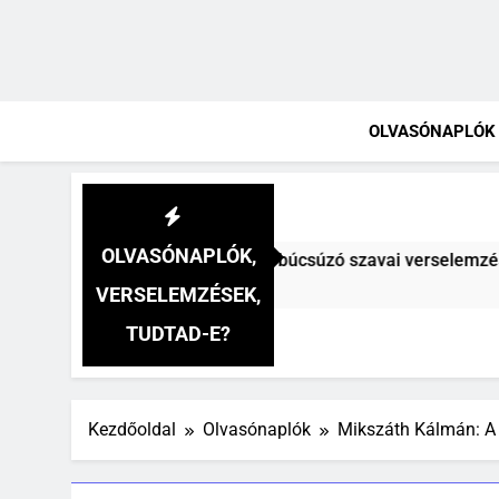
OLVASÓNAPLÓK
OLVASÓNAPLÓK,
 A fársáng búcsúzó szavai verselemzés
Csoko
5 Nap Ez
VERSELEMZÉSEK,
TUDTAD-E?
Kezdőoldal
Olvasónaplók
Mikszáth Kálmán: A 