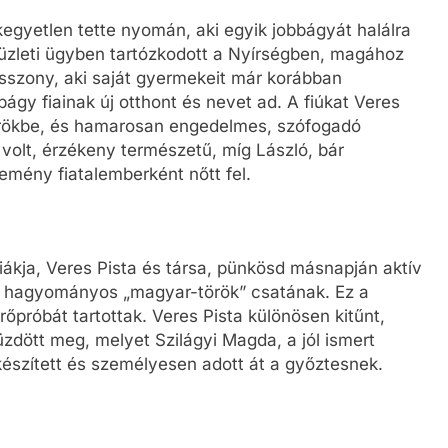
kegyetlen tette nyomán, aki egyik jobbágyát halálra
üzleti ügyben tartózkodott a Nyírségben, magához
asszony, aki saját gyermekeit már korábban
bágy fiainak új otthont és nevet ad. A fiúkat Veres
 örökbe, és hamarosan engedelmes, szófogadó
 volt, érzékeny természetű, míg László, bár
emény fiatalemberként nőtt fel.
iákja, Veres Pista és társa, pünkösd másnapján aktív
ett hagyományos „magyar-török” csatának. Ez a
rőpróbát tartottak. Veres Pista különösen kitűnt,
üzdött meg, melyet Szilágyi Magda, a jól ismert
készített és személyesen adott át a győztesnek.