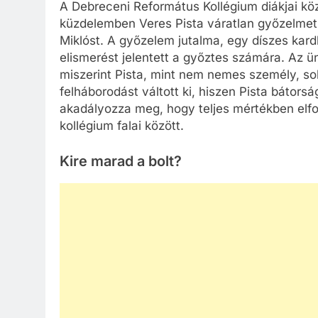
A Debreceni Református Kollégium diákjai k
küzdelemben Veres Pista váratlan győzelmet a
Miklóst. A győzelem jutalma, egy díszes kar
elismerést jelentett a győztes számára. Az 
miszerint Pista, mint nem nemes személy, soh
felháborodást váltott ki, hiszen Pista bátorsá
akadályozza meg, hogy teljes mértékben elfog
kollégium falai között.
Kire marad a bolt?