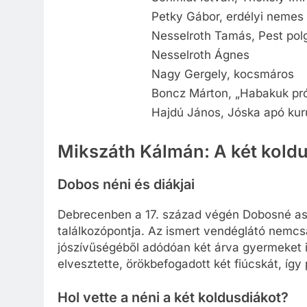
Petky Gábor, erdélyi nemes
Nesselroth Tamás, Pest pol
Nesselroth Ágnes
Nagy Gergely, kocsmáros
Boncz Márton, „Habakuk pró
Hajdú János, Jóska apó kur
Mikszáth Kálmán: A két kold
Dobos néni és diákjai
Debrecenben a 17. század végén Dobosné ass
találkozópontja. Az ismert vendéglátó nemcsa
jószívűségéből adódóan két árva gyermeket is 
elvesztette, örökbefogadott két fiúcskát, így 
Hol vette a néni a két koldusdiákot?