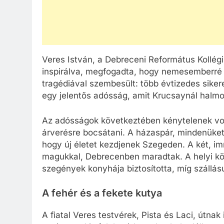
Veres István, a Debreceni Református Kollégi
inspirálva, megfogadta, hogy nemesemberré 
tragédiával szembesült: több évtizedes sike
egy jelentős adósság, amit Krucsaynál halmoz
Az adósságok következtében kénytelenek vol
árverésre bocsátani. A házaspár, mindenüket
hogy új életet kezdjenek Szegeden. A két, imm
magukkal, Debrecenben maradtak. A helyi kö
szegények konyhája biztosította, míg szállásu
A fehér és a fekete kutya
A fiatal Veres testvérek, Pista és Laci, útna