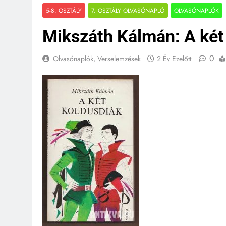
5-8. OSZTÁLY
7. OSZTÁLY OLVASÓNAPLÓ
OLVASÓNAPLÓK
Mikszáth Kálmán: A két
0
Olvasónaplók, Verselemzések
2 Év Ezelőtt