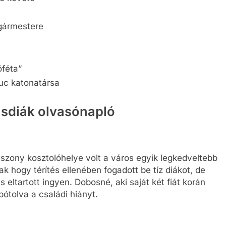
gármestere
féta”
uc katonatársa
usdiák olvasónapló
zony kosztolóhelye volt a város egyik legkedveltebb
k hogy térítés ellenében fogadott be tíz diákot, de
eltartott ingyen. Dobosné, aki saját két fiát korán
pótolva a családi hiányt.