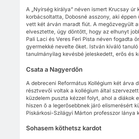
A „Nyírség királya” néven ismert Krucsay úr 
korbácsoltatta, Dobosné asszony, aki éppen 
vett két árván maradt fiút. A megözvegyült 
elvesztette, úgy döntött, hogy az elhunyt job
Pali Laci és Veres Feri Pista néven fogadta
gyermekké nevelte őket. István kiváló tanuló
tanulmányilag kevésbé jeleskedett, erős és k
Csata a Nagyerdőn
A debreceni Református Kollégium két árva d
résztvevői voltak a kollégium által szervez
küzdelem puszta kézzel folyt, ahol a diákok e
hiszen ő a legerősebbnek járó elismerésért k
Piskárkosi-Szilágyi Márton professzor lánya 
Sohasem köthetsz kardot