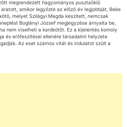
özött megrendezett hagyományos pusztaöklű
ratott, amikor legyőzte az előző év legjobbját, Beke
dkötő, melyet Szilágyi Magda készített, nemcsak
ünneplést Boglányi József megjegyzése árnyalta be,
a nem viselheti a kardkötőt. Ez a kijelentés komoly
ga és erőfeszítései ellenére társadalmi helyzete
adják. Az eset számos vitát és indulatot szült a