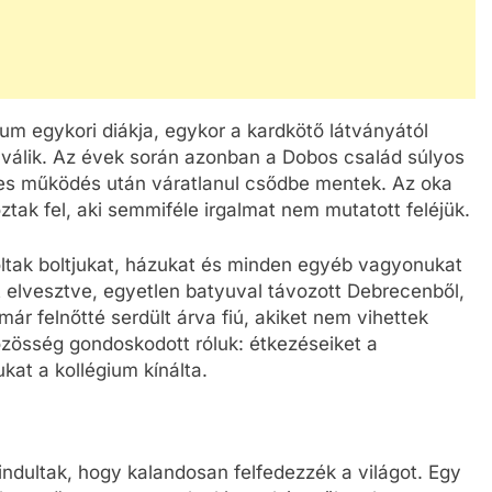
um egykori diákja, egykor a kardkötő látványától
válik. Az évek során azonban a Dobos család súlyos
res működés után váratlanul csődbe mentek. Az oka
tak fel, aki semmiféle irgalmat nem mutatott feléjük.
tak boltjukat, házukat és minden egyéb vagyonukat
 elvesztve, egyetlen batyuval távozott Debrecenből,
ár felnőtté serdült árva fiú, akiket nem vihettek
zösség gondoskodott róluk: étkezéseiket a
kat a kollégium kínálta.
k indultak, hogy kalandosan felfedezzék a világot. Egy