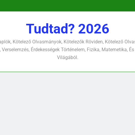
pontjára, 
verselemzés
nap a dé
tavon
versel
pontjára, 
verselemzés
versel
Tudtad? 2026
plók, Kötelező Olvasmányok, Kötelezők Röviden, Kötelező Ol
 Verselemzés, Érdekességek Történelem, Fizika, Matemetika, És
Világából.