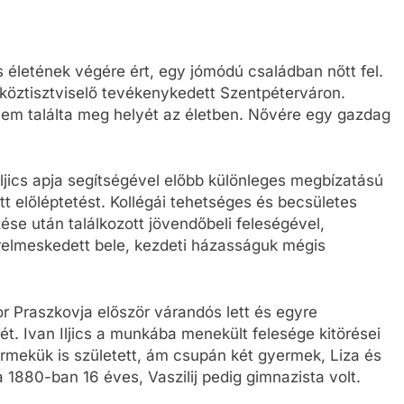
es életének végére ért, egy jómódú családban nőtt fel.
tt köztisztviselő tevékenykedett Szentpéterváron.
 nem találta meg helyét az életben. Nővére egy gazdag
ljics apja segítségével előbb különleges megbízatású
tt előléptetést. Kollégái tehetséges és becsületes
zése után találkozott jövendőbeli feleségével,
relmeskedett bele, kezdeti házasságuk mégis
r Praszkovja először várandós lett és egyre
ét. Ivan Iljics a munkába menekült felesége kitörései
ermekük is született, ám csupán két gyermek, Liza és
a 1880-ban 16 éves, Vaszilij pedig gimnazista volt.