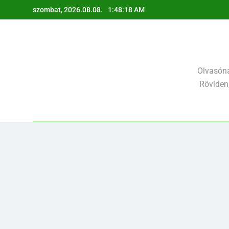
Ugrás
szombat, 2026.08.08.
1:48:19 AM
a
tartalomra
Olvasóna
Röviden,