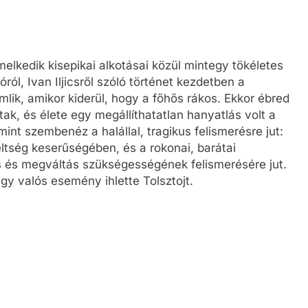
emelkedik kisepikai alkotásai közül mintegy tökéletes
ól, Ivan Iljicsről szóló történet kezdetben a
mlik, amikor kiderül, hogy a főhős rákos. Ekkor ébred
tak, és élete egy megállíthatatlan hanyatlás volt a
int szembenéz a halállal, tragikus felismerésre jut:
eltség keserűségében, és a rokonai, barátai
ás és megváltás szükségességének felismerésére jut.
gy valós esemény ihlette Tolsztojt.