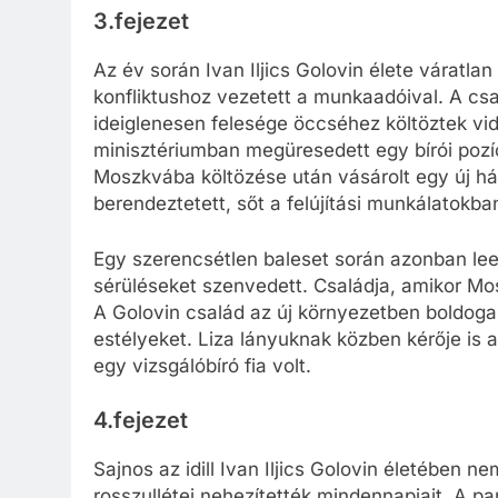
3.fejezet
Az év során Ivan Iljics Golovin élete váratlan
konfliktushoz vezetett a munkaadóival. A cs
ideiglenesen felesége öccséhez költöztek vidé
minisztériumban megüresedett egy bírói pozíc
Moszkvába költözése után vásárolt egy új háza
berendeztetett, sőt a felújítási munkálatokba
Egy szerencsétlen baleset során azonban lees
sérüléseket szenvedett. Családja, amikor Mo
A Golovin család az új környezetben boldogan
estélyeket. Liza lányuknak közben kérője is 
egy vizsgálóbíró fia volt.
4.fejezet
Sajnos az idill Ivan Iljics Golovin életében n
rosszullétei nehezítették mindennapjait. A pan