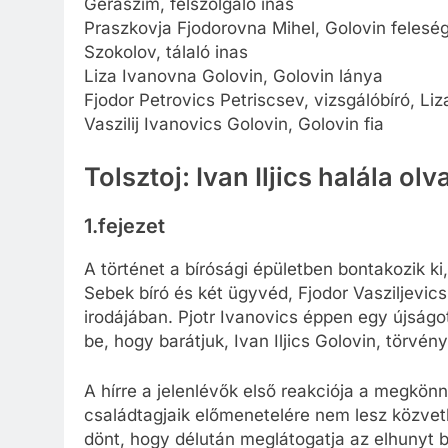
Geraszim, felszolgáló inas
Praszkovja Fjodorovna Mihel, Golovin felesé
Szokolov, tálaló inas
Liza Ivanovna Golovin, Golovin lánya
Fjodor Petrovics Petriscsev, vizsgálóbíró, Li
Vaszilij Ivanovics Golovin, Golovin fia
Tolsztoj: Ivan Iljics halála ol
1.fejezet
A történet a bírósági épületben bontakozik ki
Sebek bíró és két ügyvéd, Fjodor Vasziljevic
irodájában. Pjotr Ivanovics éppen egy újságot
be, hogy barátjuk, Ivan Iljics Golovin, törvény
A hírre a jelenlévők első reakciója a megkönn
családtagjaik előmenetelére nem lesz közvetl
dönt, hogy délután meglátogatja az elhunyt 