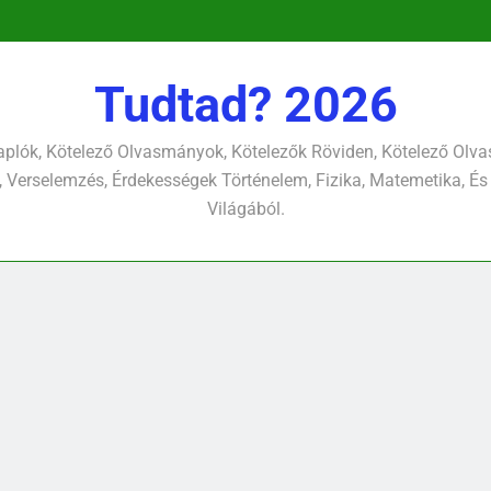
pontjára, 
verselemzés
nap a dé
tavon
versel
pontjára, 
verselemzés
versel
Tudtad? 2026
plók, Kötelező Olvasmányok, Kötelezők Röviden, Kötelező Ol
 Verselemzés, Érdekességek Történelem, Fizika, Matemetika, És
Világából.