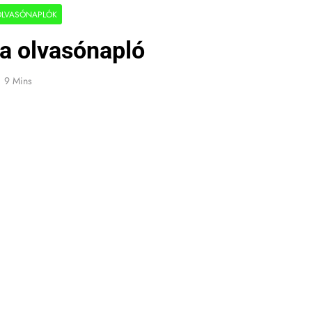
OLVASÓNAPLÓK
ála olvasónapló
9 Mins