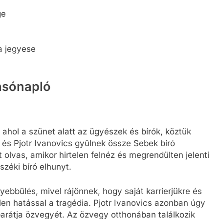
ge
za jegyese
vasónapló
, ahol a szünet alatt az ügyészek és bírók, köztük
s és Pjotr Ivanovics gyűlnek össze Sebek bíró
 olvas, amikor hirtelen felnéz és megrendülten jelenti
széki bíró elhunyt.
yebbülés, mivel rájönnek, hogy saját karrierjükre és
en hatással a tragédia. Pjotr Ivanovics azonban úgy
barátja özvegyét. Az özvegy otthonában találkozik