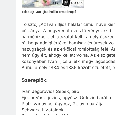
Tolsztoj: Ivan Iljics halála olvasónapló
Tolsztoj „Az Ivan Iljics halála” című műve ki
példánya. A negyvenöt éves törvényszéki bírór
harmónikus élet látszatát kelti, amely összeo
rá, hogy addigi értékei hamisak és üresek vol
hazugságok és az erkölcsi romlottság felé. Am
nem úgy élt, ahogy kellett volna. Az elsziget
közönyében Iván Iljics a lelki megvilágosod
A mű, amely 1884 és 1886 között született, e
Szereplők:
Ivan Jegorovics Sebek, bíró
Fjodor Vasziljevics, ügyész, Golovin barátja
Pjotr Ivanovics, ügyész, Golovin barátja
Schwarz, hivatalnok