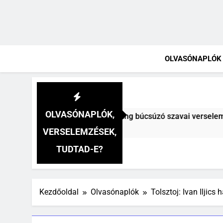
OLVASÓNAPLÓK
OLVASÓNAPLÓK,
ly: A fársáng búcsúzó szavai verselemzés
Cs
5 N
VERSELEMZÉSEK,
TUDTAD-E?
Kezdőoldal
Olvasónaplók
Tolsztoj: Ivan Iljics