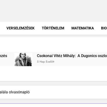
VERSELEMZÉSEK
TÖRTÉNELEM
MATEMATIKA
BI
okonai Vitéz Mihály: A Dugonics oszlopa verselemzés
ap Ezelőtt
 halála olvasónapló