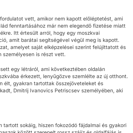
 fordulatot vett, amikor nem kapott előléptetést, ami
alád fenntartásához már nem elegendő fizetése miatt
kre. Itt értesült arról, hogy egy moszkvai
ió, amit barátai segítségével végül meg is kapott.
t, amelyet saját elképzelései szerint felújíttatott és
n személyesen is részt vett.
ett egy létráról, ami következtében oldalán
szkvába érkezett, lenyűgözve szemlélte az új otthont.
 élt, gyakran tartottak összejöveteleket és
akadt, Dmitrij Ivanovics Petriscsev személyében, aki
em tartott sokáig, hiszen fokozódó fájdalmai és gyakori
aszok között szerepelt rossz szájíz és oldalfájás is.