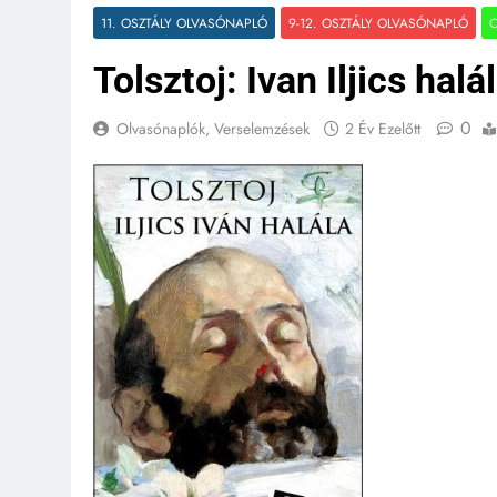
11. OSZTÁLY OLVASÓNAPLÓ
9-12. OSZTÁLY OLVASÓNAPLÓ
Tolsztoj: Ivan Iljics hal
0
Olvasónaplók, Verselemzések
2 Év Ezelőtt