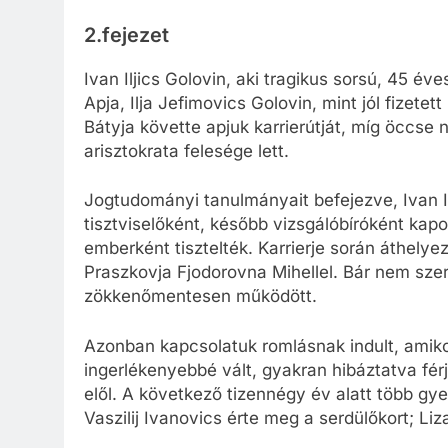
2.fejezet
Ivan Iljics Golovin, aki tragikus sorsú, 45 év
Apja, Ilja Jefimovics Golovin, mint jól fizete
Bátyja követte apjuk karrierútját, míg öccse
arisztokrata felesége lett.
Jogtudományi tanulmányait befejezve, Ivan I
tisztviselőként, később vizsgálóbíróként kapo
emberként tisztelték. Karrierje során áthelye
Praszkovja Fjodorovna Mihellel. Bár nem sze
zökkenőmentesen működött.
Azonban kapcsolatuk romlásnak indult, amiko
ingerlékenyebbé vált, gyakran hibáztatva férj
elől. A következő tizennégy év alatt több gy
Vaszilij Ivanovics érte meg a serdülőkort; Liz