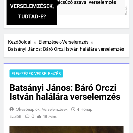
éz Mihály: A fársáng búcsúzó szavai verselemzés
VERSELEMZÉSEK,
TUDTAD-E?
Kezdőoldal
Elemzések-Verselemzés
Batsányi János: Báró Orczi István halálára verselemzés
ELEMZÉSEK-VERSELEMZÉS
Batsányi János: Báró Orczi
István halálára verselemzés
Olvasónaplók, Verselemzések
4 Hónap
0
Ezelőtt
18 Mins