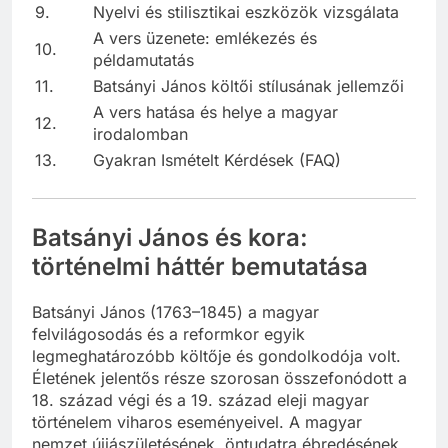
9.
Nyelvi és stilisztikai eszközök vizsgálata
A vers üzenete: emlékezés és
10.
példamutatás
11.
Batsányi János költői stílusának jellemzői
A vers hatása és helye a magyar
12.
irodalomban
13.
Gyakran Ismételt Kérdések (FAQ)
Batsányi János és kora:
történelmi háttér bemutatása
Batsányi János (1763–1845) a magyar
felvilágosodás és a reformkor egyik
legmeghatározóbb költője és gondolkodója volt.
Életének jelentős része szorosan összefonódott a
18. század végi és a 19. század eleji magyar
történelem viharos eseményeivel. A magyar
nemzet újjászületésének, öntudatra ébredésének,