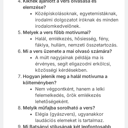
Kiknek ajánlott a vers olvasása és
elemzése?
Középiskolásoknak, egyetemistáknak,
irodalmi dolgozatot íróknak és minden
irodalomkedvelőnek.
Melyek a vers főbb motívumai?
Halál, emlékezés, hősiesség, fény,
fáklya, hullám, nemzeti összetartozás.
Mi a vers üzenete a mai olvasó számára?
A múlt nagyjainak példája ma is
érvényes, segít eligazodni erkölcsi,
közösségi kérdésekben.
Hogyan jelenik meg a halál motívuma a
költeményben?
Nem végpontként, hanem a lelki
felemelkedés, örök emlékezés
lehetőségeként.
Melyik műfajba sorolható a vers?
Elégia (gyászvers), ugyanakkor
laudációs elemeket is tartalmaz.
Mi Batsányi stílusának két legfontosabb