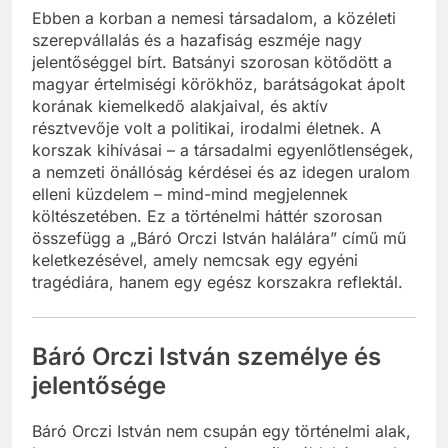
Ebben a korban a nemesi társadalom, a közéleti
szerepvállalás és a hazafiság eszméje nagy
jelentőséggel bírt. Batsányi szorosan kötődött a
magyar értelmiségi körökhöz, barátságokat ápolt
korának kiemelkedő alakjaival, és aktív
résztvevője volt a politikai, irodalmi életnek. A
korszak kihívásai – a társadalmi egyenlőtlenségek,
a nemzeti önállóság kérdései és az idegen uralom
elleni küzdelem – mind-mind megjelennek
költészetében. Ez a történelmi háttér szorosan
összefügg a „Báró Orczi István halálára” című mű
keletkezésével, amely nemcsak egy egyéni
tragédiára, hanem egy egész korszakra reflektál.
Báró Orczi István személye és
jelentősége
Báró Orczi István nem csupán egy történelmi alak,