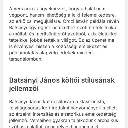
A vers arra is figyelmeztet, hogy a halál nem
végpont, hanem lehetőség a lelki felemelkedésre,
az erkölcsi megújulásra. Orczi István példája révén
Batsányi egy egész nemzethez szól: ne felejtsük el
a múltat, és merítsünk erőt azokból, akik életükkel,
tetteikkel jobbá tették a világot. Ez az üzenet ma
is érvényes, hiszen a közösségi emlékezet és
példamutatás alapvető értékek minden
társadalomban.
Batsányi János költői stílusának
jellemzői
Batsányi János költői stílusára a klasszicista,
felvilágosodás kori irodalmi hagyományok mellett
az érzelmi intenzitás és a retorikus emelkedettség
jellemző. Verseiben gyakran találkozunk archaikus
szóhasználattal, ünnepélyes hangnemmel,