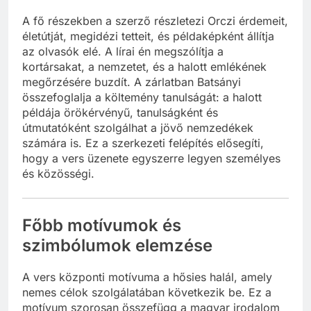
A fő részekben a szerző részletezi Orczi érdemeit,
életútját, megidézi tetteit, és példaképként állítja
az olvasók elé. A lírai én megszólítja a
kortársakat, a nemzetet, és a halott emlékének
megőrzésére buzdít. A zárlatban Batsányi
összefoglalja a költemény tanulságát: a halott
példája örökérvényű, tanulságként és
útmutatóként szolgálhat a jövő nemzedékek
számára is. Ez a szerkezeti felépítés elősegíti,
hogy a vers üzenete egyszerre legyen személyes
és közösségi.
Főbb motívumok és
szimbólumok elemzése
A vers központi motívuma a hősies halál, amely
nemes célok szolgálatában következik be. Ez a
motívum szorosan összefügg a magyar irodalom