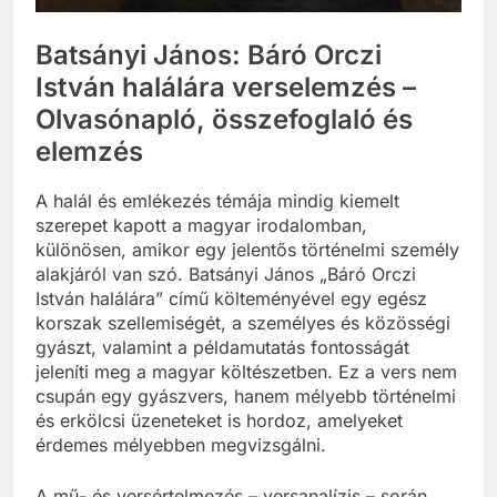
Batsányi János: Báró Orczi
István halálára verselemzés –
Olvasónapló, összefoglaló és
elemzés
A halál és emlékezés témája mindig kiemelt
szerepet kapott a magyar irodalomban,
különösen, amikor egy jelentős történelmi személy
alakjáról van szó. Batsányi János „Báró Orczi
István halálára” című költeményével egy egész
korszak szellemiségét, a személyes és közösségi
gyászt, valamint a példamutatás fontosságát
jeleníti meg a magyar költészetben. Ez a vers nem
csupán egy gyászvers, hanem mélyebb történelmi
és erkölcsi üzeneteket is hordoz, amelyeket
érdemes mélyebben megvizsgálni.
A mű- és versértelmezés – versanalízis – során