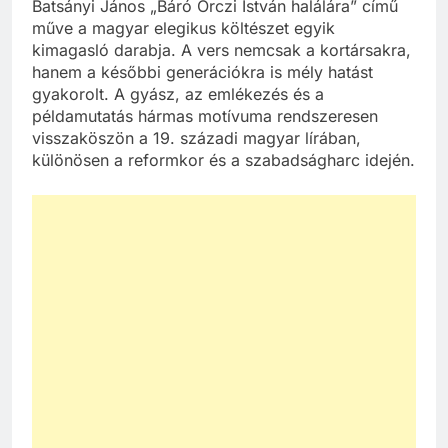
Batsányi János „Báró Orczi István halálára” című
műve a magyar elegikus költészet egyik
kimagasló darabja. A vers nemcsak a kortársakra,
hanem a későbbi generációkra is mély hatást
gyakorolt. A gyász, az emlékezés és a
példamutatás hármas motívuma rendszeresen
visszaköszön a 19. századi magyar lírában,
különösen a reformkor és a szabadságharc idején.