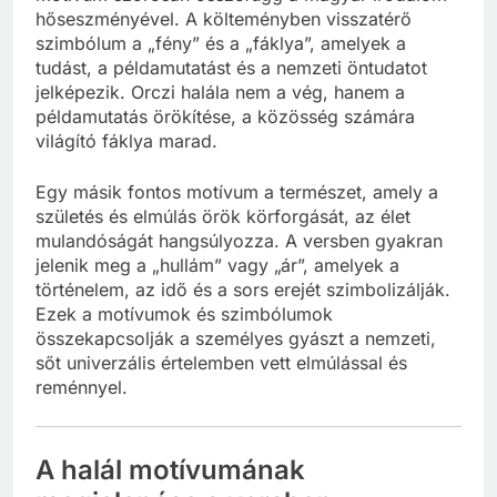
hőseszményével. A költeményben visszatérő
szimbólum a „fény” és a „fáklya”, amelyek a
tudást, a példamutatást és a nemzeti öntudatot
jelképezik. Orczi halála nem a vég, hanem a
példamutatás örökítése, a közösség számára
világító fáklya marad.
Egy másik fontos motívum a természet, amely a
születés és elmúlás örök körforgását, az élet
mulandóságát hangsúlyozza. A versben gyakran
jelenik meg a „hullám” vagy „ár”, amelyek a
történelem, az idő és a sors erejét szimbolizálják.
Ezek a motívumok és szimbólumok
összekapcsolják a személyes gyászt a nemzeti,
sőt univerzális értelemben vett elmúlással és
reménnyel.
A halál motívumának