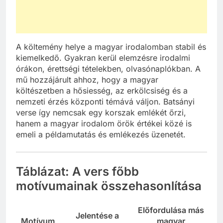
A költemény helye a magyar irodalomban stabil és
kiemelkedő. Gyakran kerül elemzésre irodalmi
órákon, érettségi tételekben, olvasónaplókban. A
mű hozzájárult ahhoz, hogy a magyar
költészetben a hősiesség, az erkölcsiség és a
nemzeti érzés központi témává váljon. Batsányi
verse így nemcsak egy korszak emlékét őrzi,
hanem a magyar irodalom örök értékei közé is
emeli a példamutatás és emlékezés üzenetét.
Táblázat: A vers főbb
motívumainak összehasonlítása
Előfordulása más
Jelentése a
Motívum
magyar