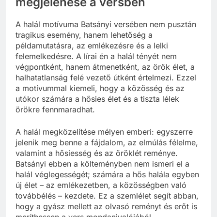
megjelenése a versben
A halál motívuma Batsányi versében nem pusztán
tragikus esemény, hanem lehetőség a
példamutatásra, az emlékezésre és a lelki
felemelkedésre. A lírai én a halál tényét nem
végpontként, hanem átmenetként, az örök élet, a
halhatatlanság felé vezető útként értelmezi. Ezzel
a motívummal kiemeli, hogy a közösség és az
utókor számára a hősies élet és a tiszta lélek
örökre fennmaradhat.
A halál megközelítése mélyen emberi: egyszerre
jelenik meg benne a fájdalom, az elmúlás félelme,
valamint a hősiesség és az öröklét reménye.
Batsányi ebben a költeményben nem ismeri el a
halál véglegességét; számára a hős halála egyben
új élet – az emlékezetben, a közösségben való
továbbélés – kezdete. Ez a szemlélet segít abban,
hogy a gyász mellett az olvasó reményt és erőt is
meríthessen a vers mondanivalójából.