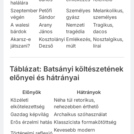
halálára
Szeptember
Petőfi
Személyes
Melankolikus,
végén
Sándor
gyász
személyes
A walesi
Arany
Nemzeti
Tragikus,
bárdok
János
tragédia
dacos
Akarsz-e
Kosztolányi
Emlékezés,
Nosztalgikus,
játszani?
Dezső
múlt
lírai
Táblázat: Batsányi költészetének
előnyei és hátrányai
Előnyök
Hátrányok
Közéleti
Néha túl retorikus,
elkötelezettség
nehezebben érthető
Gazdag képvilág
Archaikus szóhasználat
Erős érzelmi hatás
Klasszicista formakötöttség
Kevesebb modern
Történelmi reflexió