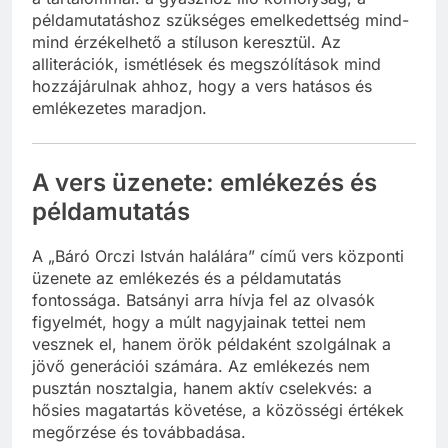
példamutatáshoz szükséges emelkedettség mind-
mind érzékelhető a stíluson keresztül. Az
alliterációk, ismétlések és megszólítások mind
hozzájárulnak ahhoz, hogy a vers hatásos és
emlékezetes maradjon.
A vers üzenete: emlékezés és
példamutatás
A „Báró Orczi István halálára” című vers központi
üzenete az emlékezés és a példamutatás
fontossága. Batsányi arra hívja fel az olvasók
figyelmét, hogy a múlt nagyjainak tettei nem
vesznek el, hanem örök példaként szolgálnak a
jövő generációi számára. Az emlékezés nem
pusztán nosztalgia, hanem aktív cselekvés: a
hősies magatartás követése, a közösségi értékek
megőrzése és továbbadása.