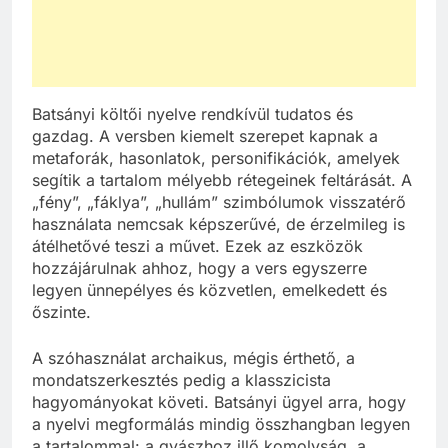
Batsányi költői nyelve rendkívül tudatos és
gazdag. A versben kiemelt szerepet kapnak a
metaforák, hasonlatok, personifikációk, amelyek
segítik a tartalom mélyebb rétegeinek feltárását. A
„fény”, „fáklya”, „hullám” szimbólumok visszatérő
használata nemcsak képszerűvé, de érzelmileg is
átélhetővé teszi a művet. Ezek az eszközök
hozzájárulnak ahhoz, hogy a vers egyszerre
legyen ünnepélyes és közvetlen, emelkedett és
őszinte.
A szóhasználat archaikus, mégis érthető, a
mondatszerkesztés pedig a klasszicista
hagyományokat követi. Batsányi ügyel arra, hogy
a nyelvi megformálás mindig összhangban legyen
a tartalommal: a gyászhoz illő komolyság, a