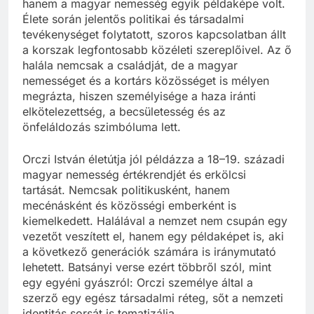
hanem a magyar nemesség egyik példaképe volt.
Élete során jelentős politikai és társadalmi
tevékenységet folytatott, szoros kapcsolatban állt
a korszak legfontosabb közéleti szereplőivel. Az ő
halála nemcsak a családját, de a magyar
nemességet és a kortárs közösséget is mélyen
megrázta, hiszen személyisége a haza iránti
elkötelezettség, a becsületesség és az
önfeláldozás szimbóluma lett.
Orczi István életútja jól példázza a 18–19. századi
magyar nemesség értékrendjét és erkölcsi
tartását. Nemcsak politikusként, hanem
mecénásként és közösségi emberként is
kiemelkedett. Halálával a nemzet nem csupán egy
vezetőt veszített el, hanem egy példaképet is, aki
a következő generációk számára is iránymutató
lehetett. Batsányi verse ezért többről szól, mint
egy egyéni gyászról: Orczi személye által a
szerző egy egész társadalmi réteg, sőt a nemzeti
identitás sorsát is tematizálja.