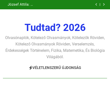
Csokonai Vitéz
József Attila: A
Ugrás
verselemzés
verselemzés
szonettje
búcsúzó szavai
Mihály: A
gyerekszemű élet-
József Attila: A
verselemzés
verselemzés
Dugonics oszlopa
tavon
a
gondolkodó
verselemzés
verselemzés
szonettje
tartalomra
verselemzés
Tudtad? 2026
Olvasónaplók, Kötelező Olvasmányok, Kötelezők Röviden,
Kötelező Olvasmányok Röviden, Verselemzés,
Érdekességek Történelem, Fizika, Matemetika, És Biológia
Világából.
VÉLETLENSZERŰ ÚJDONSÁG