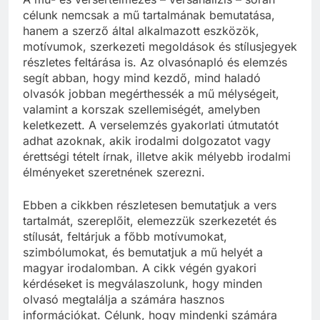
célunk nemcsak a mű tartalmának bemutatása,
hanem a szerző által alkalmazott eszközök,
motívumok, szerkezeti megoldások és stílusjegyek
részletes feltárása is. Az olvasónapló és elemzés
segít abban, hogy mind kezdő, mind haladó
olvasók jobban megérthessék a mű mélységeit,
valamint a korszak szellemiségét, amelyben
keletkezett. A verselemzés gyakorlati útmutatót
adhat azoknak, akik irodalmi dolgozatot vagy
érettségi tételt írnak, illetve akik mélyebb irodalmi
élményeket szeretnének szerezni.
Ebben a cikkben részletesen bemutatjuk a vers
tartalmát, szereplőit, elemezzük szerkezetét és
stílusát, feltárjuk a főbb motívumokat,
szimbólumokat, és bemutatjuk a mű helyét a
magyar irodalomban. A cikk végén gyakori
kérdéseket is megválaszolunk, hogy minden
olvasó megtalálja a számára hasznos
információkat. Célunk, hogy mindenki számára