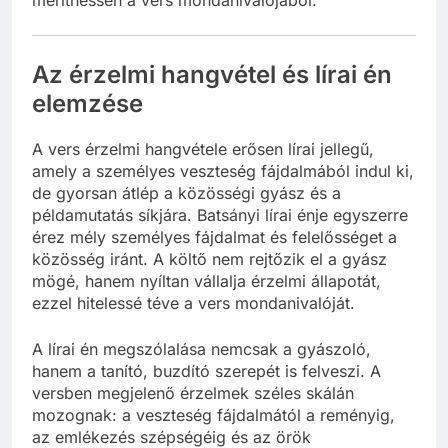
Az érzelmi hangvétel és lírai én
elemzése
A vers érzelmi hangvétele erősen lírai jellegű,
amely a személyes veszteség fájdalmából indul ki,
de gyorsan átlép a közösségi gyász és a
példamutatás síkjára. Batsányi lírai énje egyszerre
érez mély személyes fájdalmat és felelősséget a
közösség iránt. A költő nem rejtőzik el a gyász
mögé, hanem nyíltan vállalja érzelmi állapotát,
ezzel hitelessé téve a vers mondanivalóját.
A lírai én megszólalása nemcsak a gyászoló,
hanem a tanító, buzdító szerepét is felveszi. A
versben megjelenő érzelmek széles skálán
mozognak: a veszteség fájdalmától a reményig,
az emlékezés szépségéig és az örök