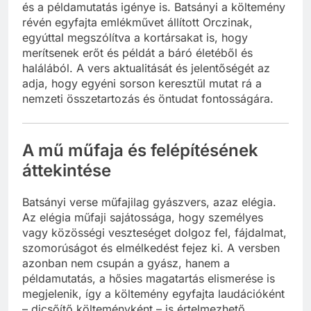
és a példamutatás igénye is. Batsányi a költemény
révén egyfajta emlékművet állított Orczinak,
egyúttal megszólítva a kortársakat is, hogy
merítsenek erőt és példát a báró életéből és
halálából. A vers aktualitását és jelentőségét az
adja, hogy egyéni sorson keresztül mutat rá a
nemzeti összetartozás és öntudat fontosságára.
A mű műfaja és felépítésének
áttekintése
Batsányi verse műfajilag gyászvers, azaz elégia.
Az elégia műfaji sajátossága, hogy személyes
vagy közösségi veszteséget dolgoz fel, fájdalmat,
szomorúságot és elmélkedést fejez ki. A versben
azonban nem csupán a gyász, hanem a
példamutatás, a hősies magatartás elismerése is
megjelenik, így a költemény egyfajta laudációként
– dicsőítő költeményként – is értelmezhető.