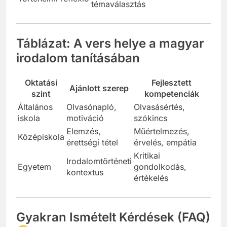
témaválasztás
Táblázat: A vers helye a magyar
irodalom tanításában
Oktatási
Fejlesztett
Ajánlott szerep
szint
kompetenciák
Általános
Olvasónapló,
Olvasásértés,
iskola
motiváció
szókincs
Elemzés,
Műértelmezés,
Középiskola
érettségi tétel
érvelés, empátia
Kritikai
Irodalomtörténeti
Egyetem
gondolkodás,
kontextus
értékelés
Gyakran Ismételt Kérdések (FAQ)