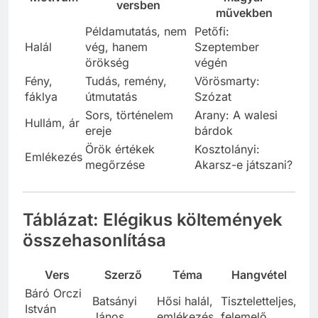
versben
művekben
Példamutatás, nem
Petőfi:
Halál
vég, hanem
Szeptember
örökség
végén
Fény,
Tudás, remény,
Vörösmarty:
fáklya
útmutatás
Szózat
Sors, történelem
Arany: A walesi
Hullám, ár
ereje
bárdok
Örök értékek
Kosztolányi:
Emlékezés
megőrzése
Akarsz-e játszani?
Táblázat: Elégikus költemények
összehasonlítása
Vers
Szerző
Téma
Hangvétel
Báró Orczi
Batsányi
Hősi halál,
Tiszteletteljes,
István
János
emlékezés
felemelő