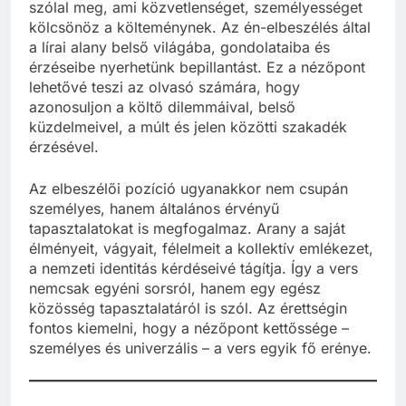
szólal meg, ami közvetlenséget, személyességet
kölcsönöz a költeménynek. Az én-elbeszélés által
a lírai alany belső világába, gondolataiba és
érzéseibe nyerhetünk bepillantást. Ez a nézőpont
lehetővé teszi az olvasó számára, hogy
azonosuljon a költő dilemmáival, belső
küzdelmeivel, a múlt és jelen közötti szakadék
érzésével.
Az elbeszélői pozíció ugyanakkor nem csupán
személyes, hanem általános érvényű
tapasztalatokat is megfogalmaz. Arany a saját
élményeit, vágyait, félelmeit a kollektív emlékezet,
a nemzeti identitás kérdéseivé tágítja. Így a vers
nemcsak egyéni sorsról, hanem egy egész
közösség tapasztalatáról is szól. Az érettségin
fontos kiemelni, hogy a nézőpont kettőssége –
személyes és univerzális – a vers egyik fő erénye.