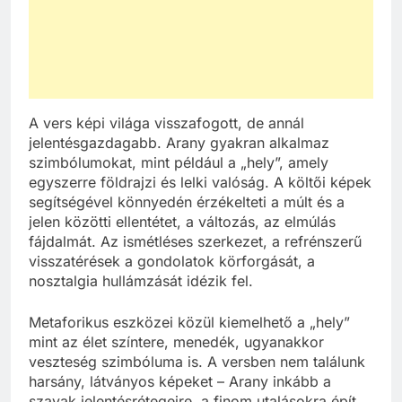
A vers képi világa visszafogott, de annál
jelentésgazdagabb. Arany gyakran alkalmaz
szimbólumokat, mint például a „hely”, amely
egyszerre földrajzi és lelki valóság. A költői képek
segítségével könnyedén érzékelteti a múlt és a
jelen közötti ellentétet, a változás, az elmúlás
fájdalmát. Az ismétléses szerkezet, a refrénszerű
visszatérések a gondolatok körforgását, a
nosztalgia hullámzását idézik fel.
Metaforikus eszközei közül kiemelhető a „hely”
mint az élet színtere, menedék, ugyanakkor
veszteség szimbóluma is. A versben nem találunk
harsány, látványos képeket – Arany inkább a
szavak jelentésrétegeire, a finom utalásokra épít.