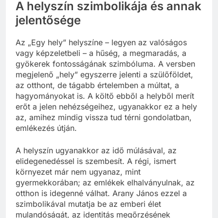
A helyszín szimbolikája és annak
jelentősége
Az „Egy hely” helyszíne – legyen az valóságos
vagy képzeletbeli – a hűség, a megmaradás, a
gyökerek fontosságának szimbóluma. A versben
megjelenő „hely” egyszerre jelenti a szülőföldet,
az otthont, de tágabb értelemben a múltat, a
hagyományokat is. A költő ebből a helyből merít
erőt a jelen nehézségeihez, ugyanakkor ez a hely
az, amihez mindig vissza tud térni gondolatban,
emlékezés útján.
A helyszín ugyanakkor az idő múlásával, az
elidegenedéssel is szembesít. A régi, ismert
környezet már nem ugyanaz, mint
gyermekkorában; az emlékek elhalványulnak, az
otthon is idegenné válhat. Arany János ezzel a
szimbolikával mutatja be az emberi élet
mulandóságát, az identitás megőrzésének