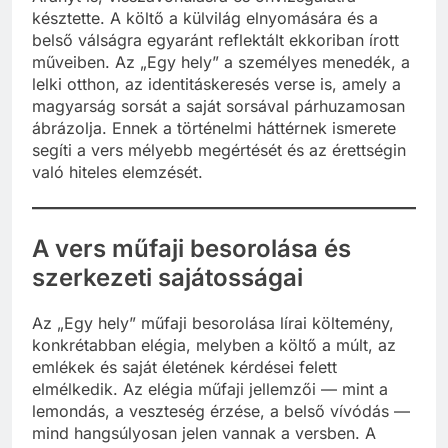
késztette. A költő a külvilág elnyomására és a
belső válságra egyaránt reflektált ekkoriban írott
műveiben. Az „Egy hely” a személyes menedék, a
lelki otthon, az identitáskeresés verse is, amely a
magyarság sorsát a saját sorsával párhuzamosan
ábrázolja. Ennek a történelmi háttérnek ismerete
segíti a vers mélyebb megértését és az érettségin
való hiteles elemzését.
A vers műfaji besorolása és
szerkezeti sajátosságai
Az „Egy hely” műfaji besorolása lírai költemény,
konkrétabban elégia, melyben a költő a múlt, az
emlékek és saját életének kérdései felett
elmélkedik. Az elégia műfaji jellemzői — mint a
lemondás, a veszteség érzése, a belső vívódás —
mind hangsúlyosan jelen vannak a versben. A