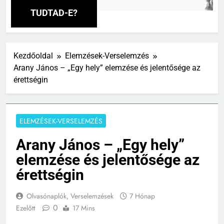
TUDTAD-E?
Kezdőoldal
Elemzések-Verselemzés
Arany János – „Egy hely” elemzése és jelentősége az
érettségin
ELEMZÉSEK-VERSELEMZÉS
Arany János – „Egy hely”
elemzése és jelentősége az
érettségin
Olvasónaplók, Verselemzések
7 Hónap
0
Ezelőtt
17 Mins