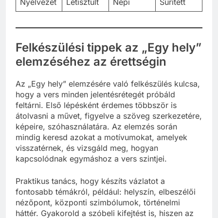
Nyelvezet
Letisztult
Népi
Sűrített
Felkészülési tippek az „Egy hely”
elemzéséhez az érettségin
Az „Egy hely” elemzésére való felkészülés kulcsa,
hogy a vers minden jelentésrétegét próbáld
feltárni. Első lépésként érdemes többször is
átolvasni a művet, figyelve a szöveg szerkezetére,
képeire, szóhasználatára. Az elemzés során
mindig keresd azokat a motívumokat, amelyek
visszatérnek, és vizsgáld meg, hogyan
kapcsolódnak egymáshoz a vers szintjei.
Praktikus tanács, hogy készíts vázlatot a
fontosabb témákról, például: helyszín, elbeszélői
nézőpont, központi szimbólumok, történelmi
háttér. Gyakorold a szóbeli kifejtést is, hiszen az