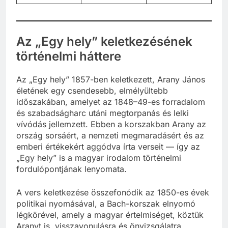
Az „Egy hely” keletkezésének
történelmi háttere
Az „Egy hely” 1857-ben keletkezett, Arany János
életének egy csendesebb, elmélyültebb
időszakában, amelyet az 1848–49-es forradalom
és szabadságharc utáni megtorpanás és lelki
vívódás jellemzett. Ebben a korszakban Arany az
ország sorsáért, a nemzeti megmaradásért és az
emberi értékekért aggódva írta verseit — így az
„Egy hely” is a magyar irodalom történelmi
fordulópontjának lenyomata.
A vers keletkezése összefonódik az 1850-es évek
politikai nyomásával, a Bach-korszak elnyomó
légkörével, amely a magyar értelmiséget, köztük
Aranyt is, visszavonulásra és önvizsgálatra