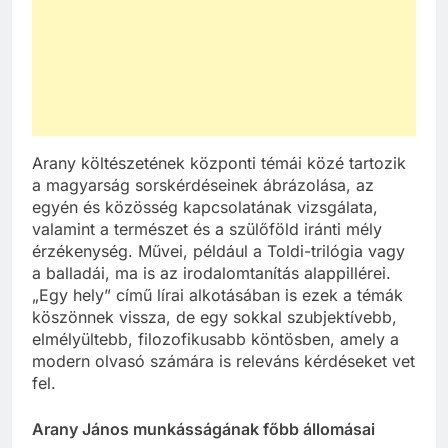
Arany költészetének központi témái közé tartozik
a magyarság sorskérdéseinek ábrázolása, az
egyén és közösség kapcsolatának vizsgálata,
valamint a természet és a szülőföld iránti mély
érzékenység. Művei, például a Toldi-trilógia vagy
a balladái, ma is az irodalomtanítás alappillérei.
„Egy hely” című lírai alkotásában is ezek a témák
köszönnek vissza, de egy sokkal szubjektívebb,
elmélyültebb, filozofikusabb köntösben, amely a
modern olvasó számára is releváns kérdéseket vet
fel.
Arany János munkásságának főbb állomásai