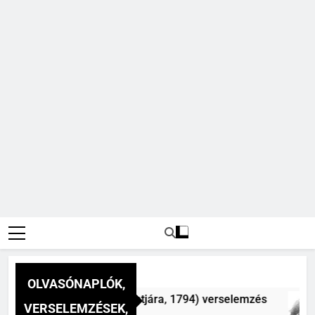
OLVASÓNAPLÓK,
 a nap a dél hév pontjára, 1794) verselemzés
VERSELEMZÉSEK,