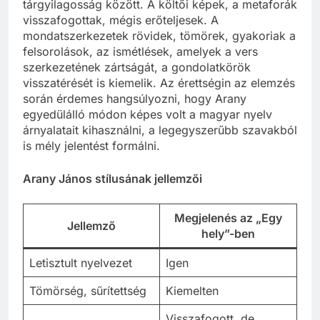
tárgyilagosság között. A költői képek, a metaforák
visszafogottak, mégis erőteljesek. A
mondatszerkezetek rövidek, tömörek, gyakoriak a
felsorolások, az ismétlések, amelyek a vers
szerkezetének zártságát, a gondolatkörök
visszatérését is kiemelik. Az érettségin az elemzés
során érdemes hangsúlyozni, hogy Arany
egyedülálló módon képes volt a magyar nyelv
árnyalatait kihasználni, a legegyszerűbb szavakból
is mély jelentést formálni.
Arany János stílusának jellemzői
Megjelenés az „Egy
Jellemző
hely”-ben
Letisztult nyelvezet
Igen
Tömörség, sűrítettség
Kiemelten
Visszafogott, de