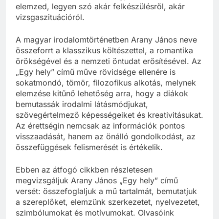
elemzed, legyen szó akár felkészülésről, akár
vizsgaszituációról.
A magyar irodalomtörténetben Arany János neve
összeforrt a klasszikus költészettel, a romantika
örökségével és a nemzeti öntudat erősítésével. Az
„Egy hely” című műve rövidsége ellenére is
sokatmondó, tömör, filozofikus alkotás, melynek
elemzése kitűnő lehetőség arra, hogy a diákok
bemutassák irodalmi látásmódjukat,
szövegértelmező képességeiket és kreativitásukat.
Az érettségin nemcsak az információk pontos
visszaadását, hanem az önálló gondolkodást, az
összefüggések felismerését is értékelik.
Ebben az átfogó cikkben részletesen
megvizsgáljuk Arany János „Egy hely” című
versét: összefoglaljuk a mű tartalmát, bemutatjuk
a szereplőket, elemzünk szerkezetet, nyelvezetet,
szimbólumokat és motívumokat. Olvasóink