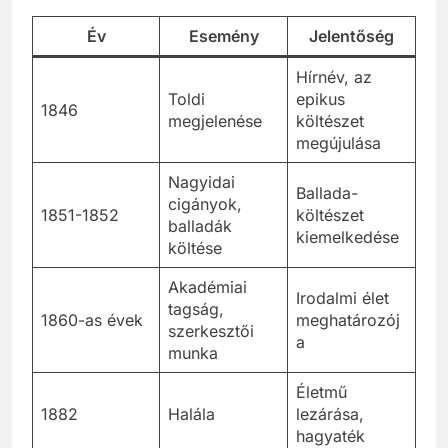
Év
Esemény
Jelentőség
Hírnév, az
Toldi
epikus
1846
megjelenése
költészet
megújulása
Nagyidai
Ballada-
cigányok,
1851-1852
költészet
balladák
kiemelkedése
költése
Akadémiai
Irodalmi élet
tagság,
1860-as évek
meghatározój
szerkesztői
a
munka
Életmű
1882
Halála
lezárása,
hagyaték