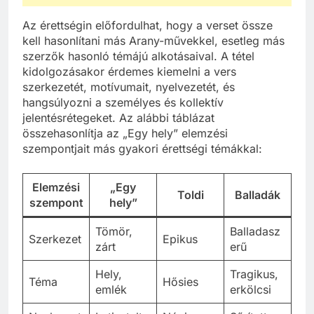
Az érettségin előfordulhat, hogy a verset össze
kell hasonlítani más Arany-művekkel, esetleg más
szerzők hasonló témájú alkotásaival. A tétel
kidolgozásakor érdemes kiemelni a vers
szerkezetét, motívumait, nyelvezetét, és
hangsúlyozni a személyes és kollektív
jelentésrétegeket. Az alábbi táblázat
összehasonlítja az „Egy hely” elemzési
szempontjait más gyakori érettségi témákkal:
Elemzési
„Egy
Toldi
Balladák
szempont
hely”
Tömör,
Balladasz
Szerkezet
Epikus
zárt
erű
Hely,
Tragikus,
Téma
Hősies
emlék
erkölcsi