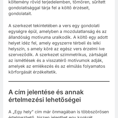
költemény rövid terjedelemben, tömören, sűrített
gondolatisággal tárja fel a költő érzéseit,
gondolatait.
A szerkezet tekintetében a vers egy gondolati
egységre épül, amelyben a mozdulatlanság és az
állandóság motívuma uralkodik. A költő egy adott
helyet idéz fel, amely egyszerre térbeli és lelki
helyszín, s amely köré az egész vers érzelmi íve
szerveződik. A szerkezet szimmetrikus, zártságát
az ismétlések és a visszatérő motívumok adják,
amelyek az emlékezés és az elmúlás folyamatos
körforgását érzékeltetik.
A cím jelentése és annak
értelmezési lehetőségei
A „Egy hely” cím már önmagában is többszörösen
értelmezhető, hiszen jelenthet egy konkrét