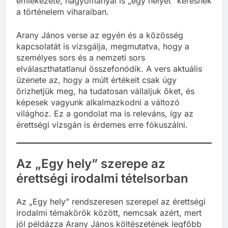
emlékezete, hagyományai is „egy helyet” keresnek
a történelem viharaiban.
Arany János verse az egyén és a közösség
kapcsolatát is vizsgálja, megmutatva, hogy a
személyes sors és a nemzeti sors
elválaszthatatlanul összefonódik. A vers aktuális
üzenete az, hogy a múlt értékeit csak úgy
őrizhetjük meg, ha tudatosan vállaljuk őket, és
képesek vagyunk alkalmazkodni a változó
világhoz. Ez a gondolat ma is releváns, így az
érettségi vizsgán is érdemes erre fókuszálni.
Az „Egy hely” szerepe az
érettségi irodalmi tételsorban
Az „Egy hely” rendszeresen szerepel az érettségi
irodalmi témakörök között, nemcsak azért, mert
jól példázza Arany János költészetének legfőbb